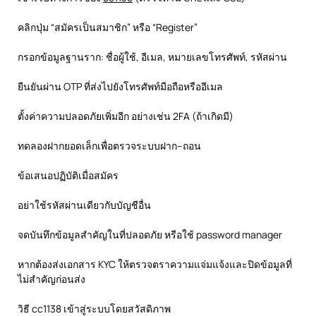
คลิกปุ่ม “สมัครเป็นสมาชิก” หรือ “Register”
กรอกข้อมูลฐานราก: ชื่อผู้ใช้, อีเมล, หมายเลขโทรศัพท์, รหัสผ่าน
ยืนยันผ่าน OTP ที่ส่งไปยังโทรศัพท์มือถือหรืออีเมล
ตั้งค่าความปลอดภัยเพิ่มอีก อย่างเช่น 2FA (ถ้าเกิดมี)
ทดลองฝากยอดเล็กเพื่อตรวจระบบฝาก–ถอน
ข้อเสนอปฏิบัติเมื่อสมัคร
อย่าใช้รหัสผ่านเดียวกับบัญชีอื่น
จดบันทึกข้อมูลสำคัญในที่ปลอดภัย หรือใช้ password manager
หากต้องส่งเอกสาร KYC ให้ตรวจตราความแจ่มแจ้งและปิดข้อมูลที่
ไม่สำคัญก่อนส่ง
วิธี cc1138 เข้าสู่ระบบโดยสวัสดิภาพ