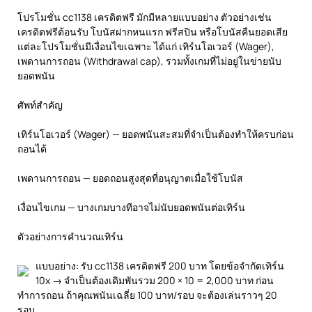
โปรโมชั่น cc1138 เครดิตฟรี มักมีหลายแบบอย่าง ตัวอย่างเช่น
เครดิตฟรีต้อนรับ โบนัสฝากหนแรก ฟรีสปิน หรือโบนัสคืนยอดเสีย
แต่ละโปรโมชั่นมีเงื่อนไขเฉพาะ ได้แก่ เทิร์นโอเวอร์ (Wager),
เพดานการถอน (Withdrawal cap), รวมทั้งเกมที่ไม่อยู่ในข่ายนับ
ยอดพนัน
ศัพท์สำคัญ
เทิร์นโอเวอร์ (Wager) — ยอดพนันสะสมที่จำเป็นต้องทำให้ครบก่อน
ถอนได้
เพดานการถอน — ยอดถอนสูงสุดที่อนุญาตเมื่อใช้โบนัส
เงื่อนไขเกม — บางเกมบางทีอาจไม่นับยอดพนันต่อเทิร์น
ตัวอย่างการคำนวณเทิร์น
แบบอย่าง: รับ cc1138 เครดิตฟรี 200 บาท โดยข้อจำกัดเทิร์น
10x → จำเป็นต้องเดิมพันรวม 200 × 10 = 2,000 บาท ก่อน
ทำการถอน ถ้าคุณพนันเฉลี่ย 100 บาท/รอบ จะต้องเล่นราวๆ 20
รอบ