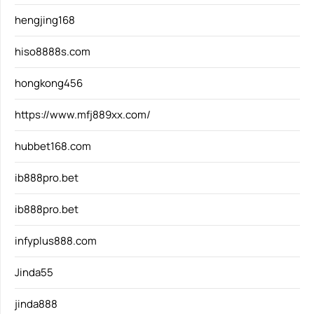
hengjing168
hiso8888s.com
hongkong456
https://www.mfj889xx.com/
hubbet168.com
ib888pro.bet
ib888pro.bet
infyplus888.com
Jinda55
jinda888