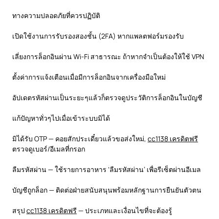
ทางความปลอดภัยที่ควรปฏิบัติ
เปิดใช้งานการรับรองสองชั้น (2FA) หากแพลตฟอร์มรองรับ
เลี่ยงการล็อกอินผ่าน Wi-Fi สาธารณะ ถ้าหากจำเป็นต้องให้ใช้ VPN
ตั้งค่าการแจ้งเตือนเมื่อมีการล็อกอินจากเครื่องมือใหม่
อัปเดตรหัสผ่านเป็นระยะๆแล้วก็ตรวจดูประวัติการล็อกอินในบัญชี
แก้ปัญหาทั่วๆไปเมื่อเข้าระบบมิได้
มิได้รับ OTP — คอยสักประเดี๋ยวแล้วขอส่งใหม่,
cc1138 เครดิตฟรี
ตรวจดูเบอร์/อีเมลที่กรอก
ลืมรหัสผ่าน — ใช้รายการอาหาร ‘ลืมรหัสผ่าน’ เพื่อรีเซ็ตผ่านอีเมล
บัญชีถูกล็อก — ติดต่อฝ่ายสนับสนุนพร้อมหลักฐานการยืนยันตัวตน
สรุป
cc1138 เครดิตฟรี
— ประเภทและเงื่อนไขที่จะต้องรู้