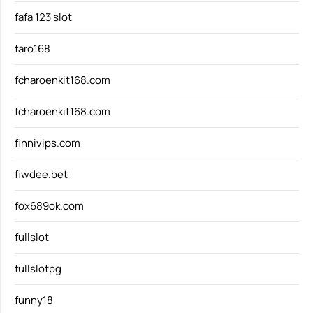
fafa 123 slot
faro168
fcharoenkit168.com
fcharoenkit168.com
finnivips.com
fiwdee.bet
fox689ok.com
fullslot
fullslotpg
funny18