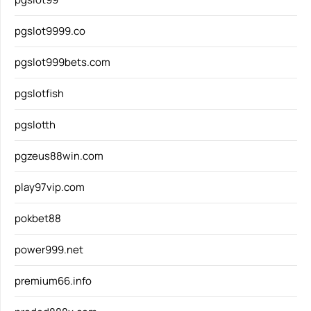
pgslot9999.co
pgslot999bets.com
pgslotfish
pgslotth
pgzeus88win.com
play97vip.com
pokbet88
power999.net
premium66.info