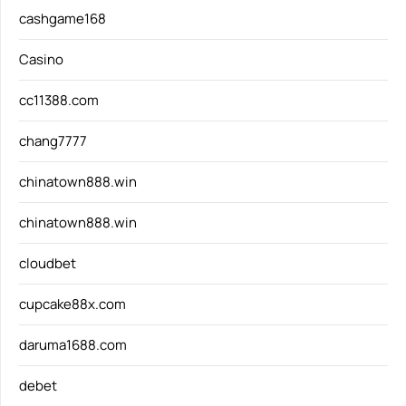
cashgame168
Casino
cc11388.com
chang7777
chinatown888.win
chinatown888.win
cloudbet
cupcake88x.com
daruma1688.com
debet