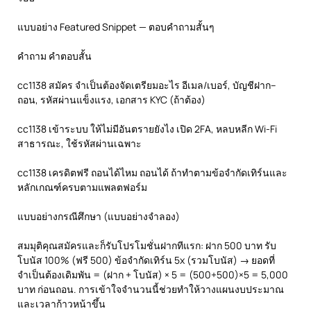
แบบอย่าง Featured Snippet — ตอบคำถามสั้นๆ
คำถาม คำตอบสั้น
cc1138 สมัคร จำเป็นต้องจัดเตรียมอะไร อีเมล/เบอร์, บัญชีฝาก–
ถอน, รหัสผ่านแข็งแรง, เอกสาร KYC (ถ้าต้อง)
cc1138 เข้าระบบ ให้ไม่มีอันตรายยังไง เปิด 2FA, หลบหลีก Wi-Fi
สาธารณะ, ใช้รหัสผ่านเฉพาะ
cc1138 เครดิตฟรี ถอนได้ไหม ถอนได้ ถ้าทำตามข้อจำกัดเทิร์นและ
หลักเกณฑ์ครบตามแพลตฟอร์ม
แบบอย่างกรณีศึกษา (แบบอย่างจำลอง)
สมมุติคุณสมัครและก็รับโปรโมชั่นฝากทีแรก: ฝาก 500 บาท รับ
โบนัส 100% (ฟรี 500) ข้อจำกัดเทิร์น 5x (รวมโบนัส) → ยอดที่
จำเป็นต้องเดิมพัน = (ฝาก + โบนัส) × 5 = (500+500)×5 = 5,000
บาท ก่อนถอน. การเข้าใจจำนวนนี้ช่วยทำให้วางแผนงบประมาณ
และเวลาก้าวหน้าขึ้น