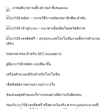
ภาพอธิบายรวมทั้ง alt text ที่เสนอแนะ
Internal links สำหรับ SEO (แบบอย่าง)
คู่มือ cc1138 สมัคร แบบทีละขั้น
เครื่องคำนวณเทิร์นสำหรับโปรโมชั่น
เช็คลิสต์ตรวจทานความน่าวางใจ
ข้อเสนอสุดท้ายและก็การเล่นอย่างมีความรับผิดชอบ
ก่อนรับ cc1138 เครดิตฟรี หรือฝากเงินจริง ควรระบุงบประมาณที่