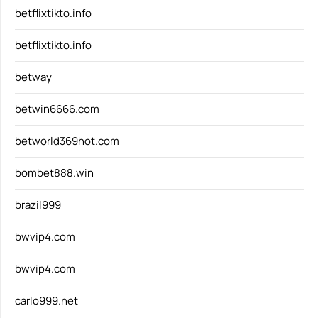
betflixtikto.info
betflixtikto.info
betway
betwin6666.com
betworld369hot.com
bombet888.win
brazil999
bwvip4.com
bwvip4.com
carlo999.net