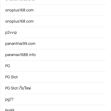
onoplus168.com
onoplus168.com
p2vvip
pananthai99.com
paramax1688.info
PG
PG Slot
PG Slot เว็บใหม่
pg77
Pg99