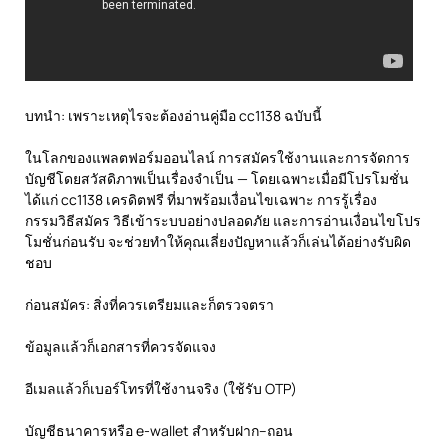
บทนำ: เพราะเหตุไรจะต้องอ่านคู่มือ cc1138 ฉบับนี้
ในโลกของแพลตฟอร์มออนไลน์ การสมัครใช้งานและการจัดการ
บัญชีโดยสวัสดิภาพเป็นเรื่องจำเป็น — โดยเฉพาะเมื่อมีโปรโมชั่น
ได้แก่ cc1138 เครดิตฟรี ที่มาพร้อมเงื่อนไขเฉพาะ การรู้เรื่อง
กรรมวิธีสมัคร วิธีเข้าระบบอย่างปลอดภัย และการอ่านเงื่อนไขโปร
โมชั่นก่อนรับ จะช่วยทำให้คุณเลี่ยงปัญหาแล้วก็เล่นได้อย่างรับผิด
ชอบ
ก่อนสมัคร: สิ่งที่ควรเตรียมและก็ตรวจตรา
ข้อมูลแล้วก็เอกสารที่ควรจัดแจง
อีเมลแล้วก็เบอร์โทรที่ใช้งานจริง (ใช้รับ OTP)
บัญชีธนาคารหรือ e-wallet สำหรับฝาก–ถอน