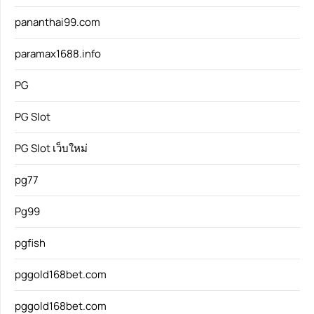
pananthai99.com
paramax1688.info
PG
PG Slot
PG Slot เว็บใหม่
pg77
Pg99
pgfish
pggold168bet.com
pggold168bet.com