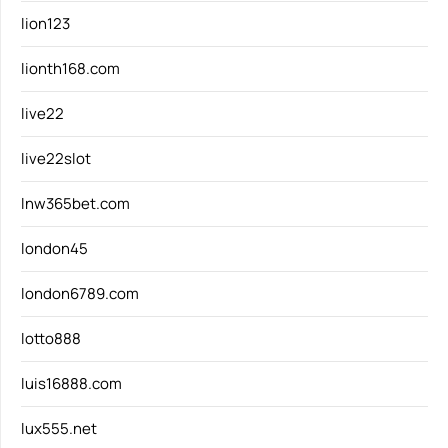
lion123
lionth168.com
live22
live22slot
lnw365bet.com
london45
london6789.com
lotto888
luis16888.com
lux555.net