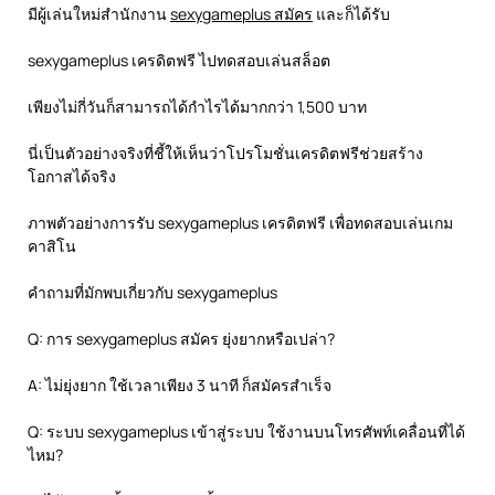
มีผู้เล่นใหม่สำนักงาน
sexygameplus สมัคร
และก็ได้รับ
sexygameplus เครดิตฟรี ไปทดสอบเล่นสล็อต
เพียงไม่กี่วันก็สามารถได้กำไรได้มากกว่า 1,500 บาท
นี่เป็นตัวอย่างจริงที่ชี้ให้เห็นว่าโปรโมชั่นเครดิตฟรีช่วยสร้าง
โอกาสได้จริง
ภาพตัวอย่างการรับ sexygameplus เครดิตฟรี เพื่อทดสอบเล่นเกม
คาสิโน
คำถามที่มักพบเกี่ยวกับ sexygameplus
Q: การ sexygameplus สมัคร ยุ่งยากหรือเปล่า?
A: ไม่ยุ่งยาก ใช้เวลาเพียง 3 นาที ก็สมัครสำเร็จ
Q: ระบบ sexygameplus เข้าสู่ระบบ ใช้งานบนโทรศัพท์เคลื่อนที่ได้
ไหม?