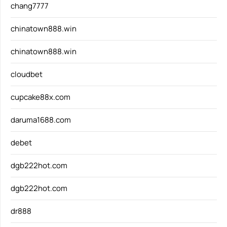
chang7777
chinatown888.win
chinatown888.win
cloudbet
cupcake88x.com
daruma1688.com
debet
dgb222hot.com
dgb222hot.com
dr888