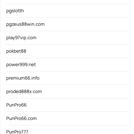
pgslotth
pgzeus88win.com
play97vip.com
pokbet88
power999.net
premium66.info
proded888x.com
PunPro66
PunPro66.com
PunPro777