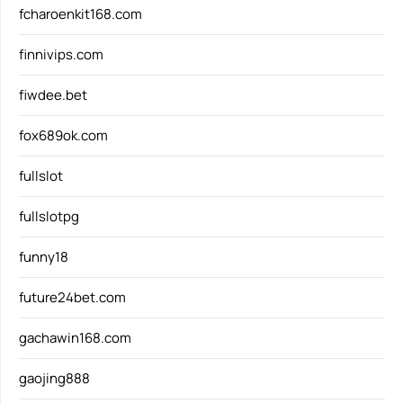
fcharoenkit168.com
finnivips.com
fiwdee.bet
fox689ok.com
fullslot
fullslotpg
funny18
future24bet.com
gachawin168.com
gaojing888