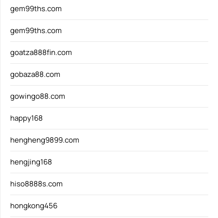
gem99ths.com
gem99ths.com
goatza888fin.com
gobaza88.com
gowingo88.com
happy168
hengheng9899.com
hengjing168
hiso8888s.com
hongkong456