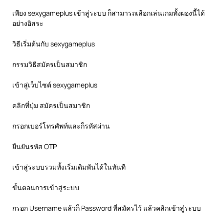
เพียง sexygameplus เข้าสู่ระบบ ก็สามารถเลือกเล่นเกมทั้งผองนี้ได้
อย่างอิสระ
วิธีเริ่มต้นกับ sexygameplus
กรรมวิธีสมัครเป็นสมาชิก
เข้าสู่เว็บไซต์ sexygameplus
คลิกที่ปุ่ม สมัครเป็นสมาชิก
กรอกเบอร์โทรศัพท์และก็รหัสผ่าน
ยืนยันรหัส OTP
เข้าสู่ระบบรวมทั้งเริ่มเดิมพันได้ในทันที
ขั้นตอนการเข้าสู่ระบบ
กรอก Username แล้วก็ Password ที่สมัครไว้ แล้วคลิกเข้าสู่ระบบ