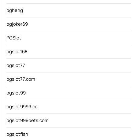
pgheng
pgjoker69
PGSlot
pgslot168
pgslot77
pgslot77.com
pgslot99
pgslot9999.co
pgslot999bets.com
pgslotfish