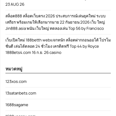
23 AUG 26
สล็อต888 สล็อตเว็บตรง 2026 ประสบการณ์เล่นยุคใหม่ ระบบ
เสถียร พร้อมเกมให้เลือกมากมาย 22 กันยายน 2026 เว็บ ใหญ่
Jin888.asia พนัน เว็บใหญ่ ทดลองเล่น Top 56 by Francisco
เว็บเปิดใหม่ 188betth webแจกหนัก สล็อตฝากถอนออโต้ โปรโม
ชั่นดี เล่นได้ตลอด 24 ชั่วโมง เครดิตฟรี Top 44 by Royce
188Bets4.com 16 ก.ย. 26 casino
หมวดหมู่
123xos.com
13satanbets.com
1688sagame