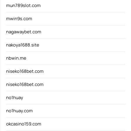
mun789slot.com
mwin9s.com
nagawaybet.com
nakoya1688.site
nbwin.me
niseko168bet.com
niseko168bet.com
no1huay
no1huay.com
okcasino159.com