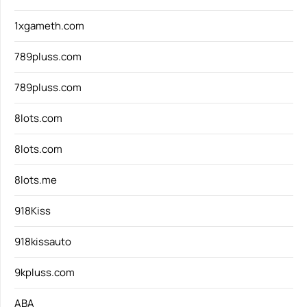
1xgameth.com
789pluss.com
789pluss.com
8lots.com
8lots.com
8lots.me
918Kiss
918kissauto
9kpluss.com
ABA