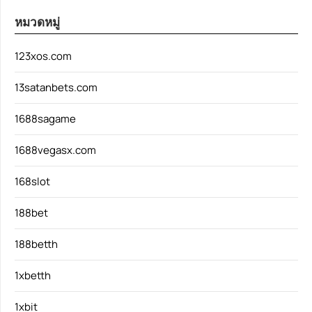
หมวดหมู่
123xos.com
13satanbets.com
1688sagame
1688vegasx.com
168slot
188bet
188betth
1xbetth
1xbit