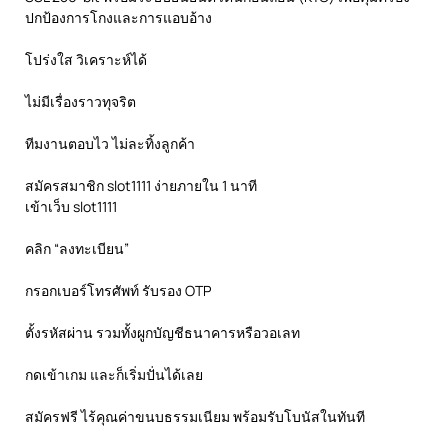
ปกป้องการโกงและการแอบอ้าง
โปร่งใส วิเคราะห์ได้
ไม่มีเรื่องราวทุจริต
ทีมงานตอบไว ไม่ละทิ้งลูกค้า
สมัครสมาชิก slot1111 ง่ายภายใน 1 นาที
เข้าเว็บ slot1111
คลิก “ลงทะเบียน”
กรอกเบอร์โทรศัพท์ รับรอง OTP
ตั้งรหัสผ่าน รวมทั้งผูกบัญชีธนาคารหรือวอเลท
กดเข้าเกม และก็เริ่มปั่นได้เลย
สมัครฟรี ไร้คุณค่าขนบธรรมเนียม พร้อมรับโบนัสในทันที