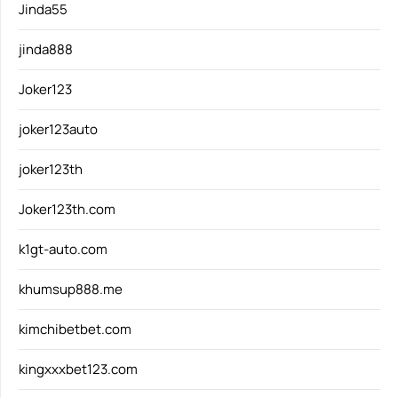
Jinda55
jinda888
Joker123
joker123auto
joker123th
Joker123th.com
k1gt-auto.com
khumsup888.me
kimchibetbet.com
kingxxxbet123.com