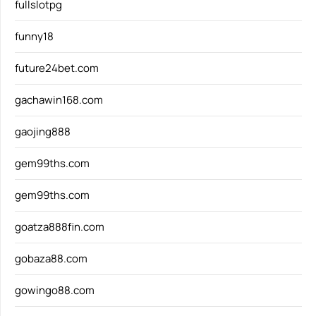
fullslotpg
funny18
future24bet.com
gachawin168.com
gaojing888
gem99ths.com
gem99ths.com
goatza888fin.com
gobaza88.com
gowingo88.com