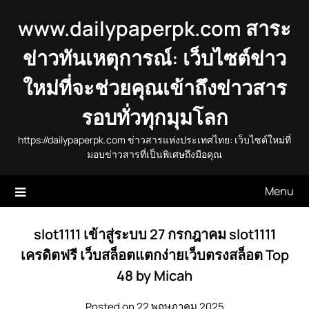
Skip
www.dailypaperpk.com สาระ
to
content
ข่าวทันเหตุการณ์: เว็บไซต์ข่าว
ใหม่ที่จะช่วยคุณเข้าถึงข่าวสาร
รอบทั่วทุกมุมโลก
https://dailypaperpk.com ข่าวสารแห่งประเทศไทย: เว็บไซต์ใหม่ที่
มอบข่าวสารที่เป็นพิเศษถึงมือคุณ
Menu
slot1111 เข้าสู่ระบบ 27 กรกฎาคม slot1111
เครดิตฟรี เว็บสล็อตแตกง่ายเว็บตรงสล็อต Top
48 by Micah
Posted on 22 พฤษภาคม 2025