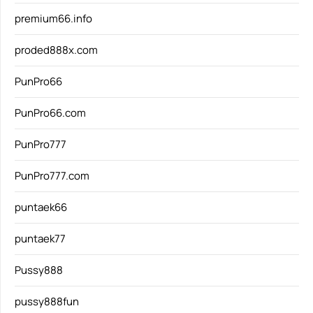
premium66.info
proded888x.com
PunPro66
PunPro66.com
PunPro777
PunPro777.com
puntaek66
puntaek77
Pussy888
pussy888fun