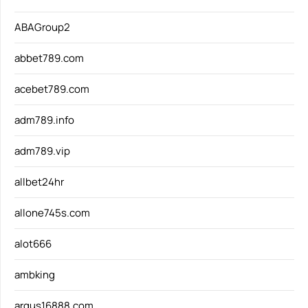
ABAGroup2
abbet789.com
acebet789.com
adm789.info
adm789.vip
allbet24hr
allone745s.com
alot666
ambking
argus16888.com