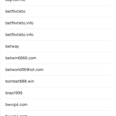
betflixtikto
betflixtikto.info
betflixtikto.info
betway
betwin6666.com
betworld369hot.com
bombet888.win
brazil999
bwvip4.com