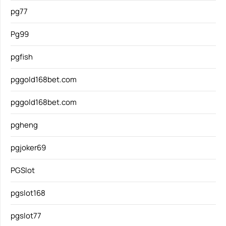
pg77
Pg99
pgfish
pggold168bet.com
pggold168bet.com
pgheng
pgjoker69
PGSlot
pgslot168
pgslot77