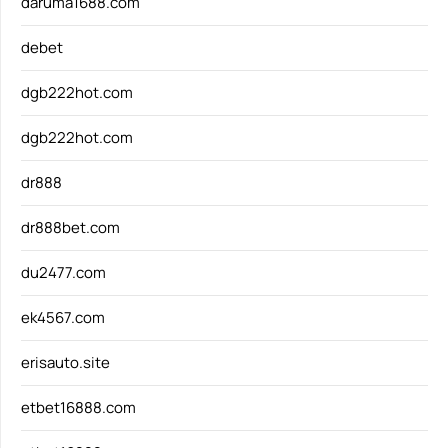
daruma1688.com
debet
dgb222hot.com
dgb222hot.com
dr888
dr888bet.com
du2477.com
ek4567.com
erisauto.site
etbet16888.com