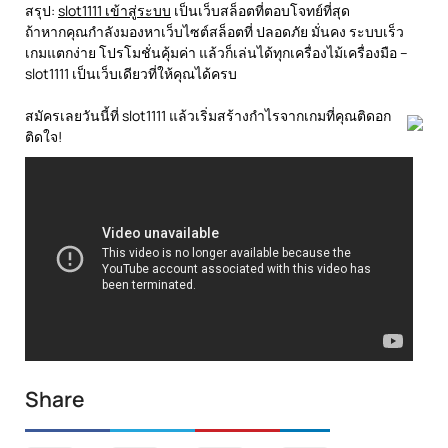
สรุป:
slot1111 เข้าสู่ระบบ
เป็นเว็บสล็อตที่ตอบโจทย์ที่สุด
ถ้าหากคุณกำลังมองหาเว็บไซต์สล็อตที่ ปลอดภัย มั่นคง ระบบเร็ว
เกมแตกง่าย โปรโมชั่นคุ้มค่า แล้วก็เล่นได้ทุกเครื่องไม้เครื่องมือ –
slot1111 เป็นเว็บเดียวที่ให้คุณได้ครบ
สมัครเลยวันนี้ที่ slot1111 แล้วเริ่มสร้างกำไรจากเกมที่คุณติดอก
ติดใจ!
Share