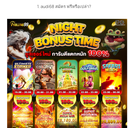
1. audi68 สมัคร ฟรีหรือเปล่า?