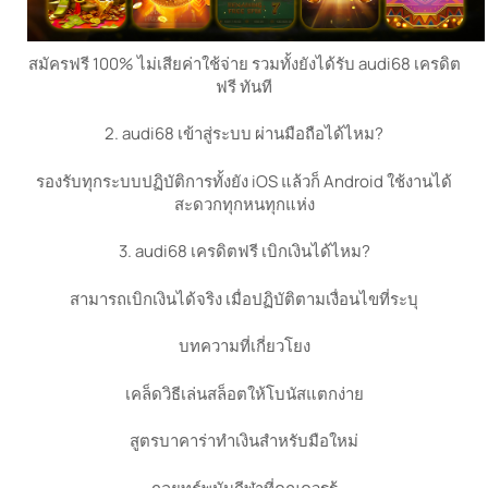
สมัครฟรี 100% ไม่เสียค่าใช้จ่าย รวมทั้งยังได้รับ audi68 เครดิต
ฟรี ทันที
2. audi68 เข้าสู่ระบบ ผ่านมือถือได้ไหม?
รองรับทุกระบบปฏิบัติการทั้งยัง iOS แล้วก็ Android ใช้งานได้
สะดวกทุกหนทุกแห่ง
3. audi68 เครดิตฟรี เบิกเงินได้ไหม?
สามารถเบิกเงินได้จริง เมื่อปฏิบัติตามเงื่อนไขที่ระบุ
บทความที่เกี่ยวโยง
เคล็ดวิธีเล่นสล็อตให้โบนัสแตกง่าย
สูตรบาคาร่าทำเงินสำหรับมือใหม่