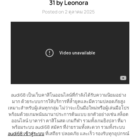
31 by Leonora
Posted on 2 ตุลาคม 2025
audi68 เป็นเว็บคาสิโนออนไลน์ที่กำลังได้รับความนิยมอย่าง
มาก ด้วยระบบการให้บริการที่ล้ำยุคและมีความปลอดภัยสูง
เหมาะสำหรับผู้เล่นทุกกลุ่ม ไม่ว่าจะเป็นมือใหม่หรือผู้เล่นมือโปร
พร้อมด้วยเกมพนันนานาประการต้นแบบ ยกตัวอย่างเช่น สล็อต
ออนไลน์ บาคาร่า คาสิโนสด เกมกีฬา รวมทั้งเกมยิงปลา ที่มา
พร้อมระบบ audi68 สมัคร ที่ง่ายรวมทั้งสะดวก รวมทั้งระบบ
audi68 เข้าสู่ระบบ
ที่เสถียร ปลอดภัย และเร็ว รองรับทุกอุปกรณ์