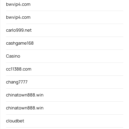
bwvip4.com
bwvip4.com
carlo999.net
cashgame168
Casino
cc11388.com
chang7777
chinatown888.win
chinatown888.win
cloudbet