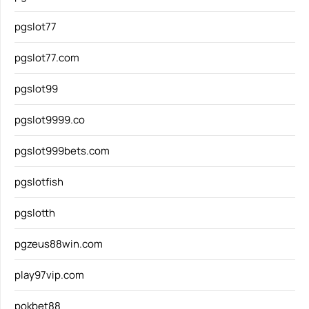
pgslot77
pgslot77.com
pgslot99
pgslot9999.co
pgslot999bets.com
pgslotfish
pgslotth
pgzeus88win.com
play97vip.com
pokbet88