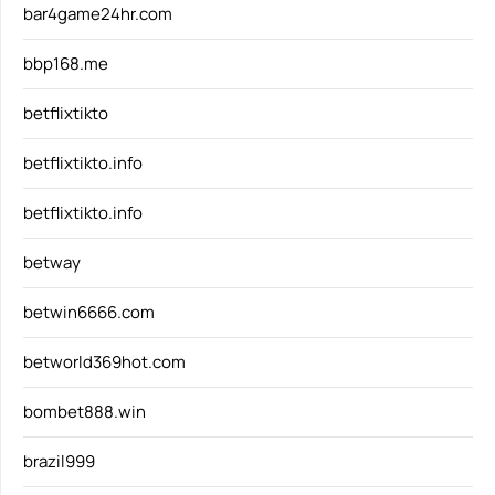
bar4game24hr.com
bbp168.me
betflixtikto
betflixtikto.info
betflixtikto.info
betway
betwin6666.com
betworld369hot.com
bombet888.win
brazil999