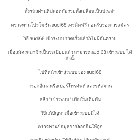
ตั้งรหัสผ่านที่ปลอดภัยรวมทั้งเปลี่ยนเป็นประจำ
ตรวจทานโปรโมชั่น audi68 เครดิตฟรี ก่อนรับรองการสมัคร
วิธี audi68 เข้าระบบ รวดเร็วแล้วก็ไม่มีอันตราย
เมื่อสมัครสมาชิกเป็นระเบียบแล้ว สามารถ audi68 เข้าระบบ ได้
ดังนี้:
ไปที่หน้าเข้าสู่ระบบของ audi68
กรอกอีเมลหรือเบอร์โทรศัพท์ และรหัสผ่าน
คลิก “เข้าระบบ” เพื่อเริ่มเดิมพัน
วิธีแก้ปัญหาเมื่อเข้าระบบมิได้
ตรวจทานข้อมูลการล็อกอินให้ถูก