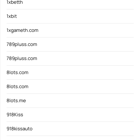
1xbetth
1xbit
1xgameth.com
789pluss.com
789pluss.com
8lots.com
8lots.com
8lots.me
918Kiss
918kissauto