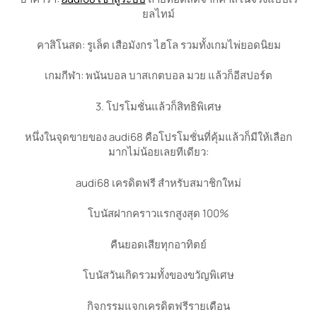
ยลไทม์
คาสิโนสด: รูเล็ต เสือมังกร ไฮโล รวมทั้งเกมไพ่ยอดนิยม
เกมกีฬา: พนันบอล บาสเกตบอล มวย แล้วก็อีสปอร์ต
3. โปรโมชั่นแล้วก็สิทธิพิเศษ
หนึ่งในจุดขายของ audi68 คือโปรโมชั่นที่คุ้มแล้วก็มีให้เลือก
มากไม่น้อยเลยทีเดียว:
audi68 เครดิตฟรี สำหรับสมาชิกใหม่
โบนัสฝากคราวแรกสูงสุด 100%
คืนยอดเสียทุกอาทิตย์
โบนัสวันเกิดรวมทั้งของขวัญพิเศษ
กิจกรรมแจกเครดิตฟรีรายเดือน