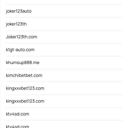
joker123auto
joker123th
Joker123th.com
k1gt-auto.com
khumsup888.me
kimchibetbet.com
kingxxxbet123.com
kingxxxbet123.com
ktv4sd.com
ktv4sd.com