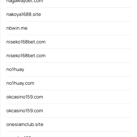
nagawaybet.com
nakoya1688.site
nbwin.me
niseko168bet.com
niseko168bet.com
no1huay
no1huay.com
okcasino159.com
okcasino159.com
onesiamclub.site