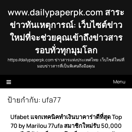
Skip
www.dailypaperpk.com สาระ
to
content
ข่าวทันเหตุการณ์: เว็บไซต์ข่าว
ใหม่ที่จะช่วยคุณเข้าถึงข่าวสาร
รอบทั่วทุกมุมโลก
https://dailypaperpk.com ข่าวสารแห่งประเทศไทย: เว็บไซต์ใหม่ที่
มอบข่าวสารที่เป็นพิเศษถึงมือคุณ
Menu
ป้ายกำกับ:
ufa77
Ufabet แจกเทคนิคทำเงินบาคาร่าดีที่สุด Top
70 by Marilou 77ufa สมาชิกใหม่รับ 50,000