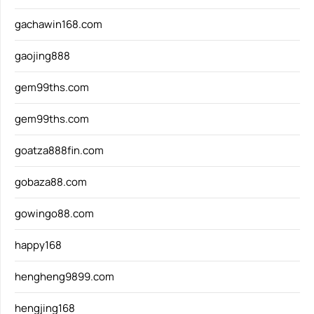
gachawin168.com
gaojing888
gem99ths.com
gem99ths.com
goatza888fin.com
gobaza88.com
gowingo88.com
happy168
hengheng9899.com
hengjing168