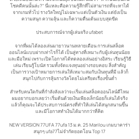
โชคดีคนนั้นล่ะ?” นี่แหละคือความรู้สึกที่ไม่สามารถที่จะหาได้
จากเกมทั่วไป รางวัลใหญ่ไม่เฉพาะแต่เป็นตัวเงิน แต่ยังเป็น
ความสนุก ความลุ้น และก็ความตื่นเต้นแบบสุดขีด
ประสบการณ์จากผู้เล่นจริง ufabet
จากที่ผมได้ลองเล่นมายาวนานหลายเดือน การเล่นสล็อต
ออนไลน์แบบฝากเท่าไรก็ได้ เป็นลู่ทางที่เหมาะกับผู้เล่นทุนน้อย
และมือใหม่ เพราะเปิดโอกาสได้ทดลองเล่นอย่างอิสระ เรียนรู้วิธี
เล่น เรียนรู้โบนัส รวมทั้งจัดแจงทุนอย่างรอบคอบ สิ่งสำคัญ
เป็นการวางเป้าหมายการเล่นให้เหมาะสมกับเงินทุนที่มี แล้วก็
สนุกไปกับการลุ้นรางวัลโดยไม่เครียดเรื่องขั้นต่ำ
สำหรับคนใดกันที่กำลังลังเลว่าจะเริ่มเล่นสล็อตออนไลน์ดีไหม
ผมอยากบอกเลยว่า เริ่มต้นด้วยเงินเพียงเล็กน้อยก็เล่นได้จริง
แล้วก็คุณจะได้ประสบการณ์ตรงที่ทำให้เล่นได้สนุกสนานขึ้น
และมีโอกาสทำเงินได้มากกว่าที่คิด
NEW VERSION 77UFA 77ufa 13 ม.ค. 25 Marilou เกมบาคาร่า
สนุกๆ ufa77ไม่จำกัดยอดโอน Top 17