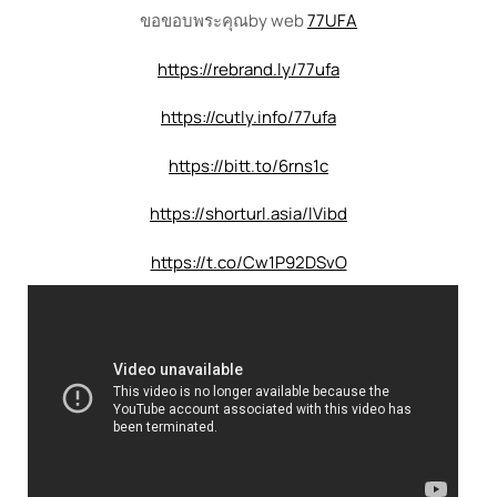
ขอขอบพระคุณby web
77UFA
https://rebrand.ly/77ufa
https://cutly.info/77ufa
https://bitt.to/6rns1c
https://shorturl.asia/lVibd
https://t.co/Cw1P92DSvO