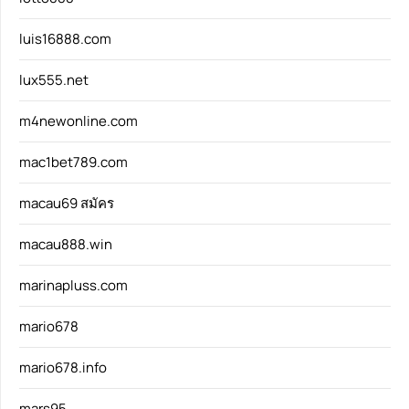
luis16888.com
lux555.net
m4newonline.com
mac1bet789.com
macau69 สมัคร
macau888.win
marinapluss.com
mario678
mario678.info
mars95