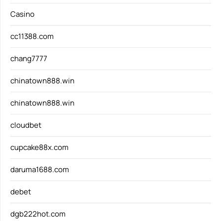
Casino
cc11388.com
chang7777
chinatown888.win
chinatown888.win
cloudbet
cupcake88x.com
daruma1688.com
debet
dgb222hot.com