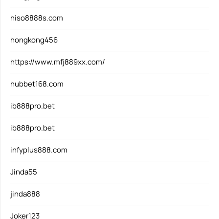
hiso8888s.com
hongkong456
https://www.mfj889xx.com/
hubbet168.com
ib888pro.bet
ib888pro.bet
infyplus888.com
Jinda55
jinda888
Joker123