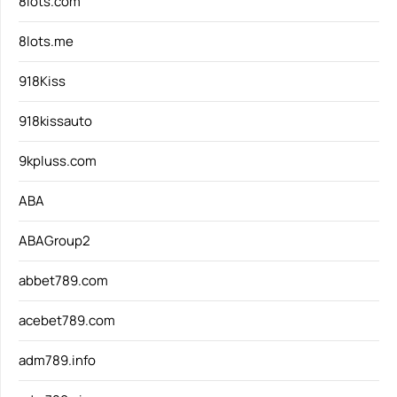
8lots.com
8lots.me
918Kiss
918kissauto
9kpluss.com
ABA
ABAGroup2
abbet789.com
acebet789.com
adm789.info