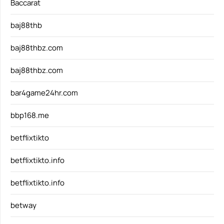
Baccarat
baj88thb
baj88thbz.com
baj88thbz.com
bar4game24hr.com
bbp168.me
betflixtikto
betflixtikto.info
betflixtikto.info
betway