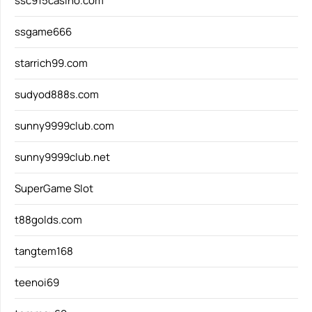
ssc915casino.com
ssgame666
starrich99.com
sudyod888s.com
sunny9999club.com
sunny9999club.net
SuperGame Slot
t88golds.com
tangtem168
teenoi69