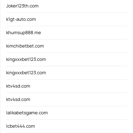
Joker123th.com
k1gt-auto.com
khumsup888.me
kimchibetbet.com
kingxxxbet123.com
kingxxxbet123.com
ktv4sd.com
ktv4sd.com
lalikabetsgame.com
lcbet444.com