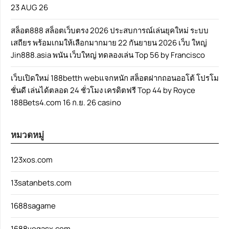
23 AUG 26
สล็อต888 สล็อตเว็บตรง 2026 ประสบการณ์เล่นยุคใหม่ ระบบ
เสถียร พร้อมเกมให้เลือกมากมาย 22 กันยายน 2026 เว็บ ใหญ่
Jin888.asia พนัน เว็บใหญ่ ทดลองเล่น Top 56 by Francisco
เว็บเปิดใหม่ 188betth webแจกหนัก สล็อตฝากถอนออโต้ โปรโม
ชั่นดี เล่นได้ตลอด 24 ชั่วโมง เครดิตฟรี Top 44 by Royce
188Bets4.com 16 ก.ย. 26 casino
หมวดหมู่
123xos.com
13satanbets.com
1688sagame
1688vegasx.com