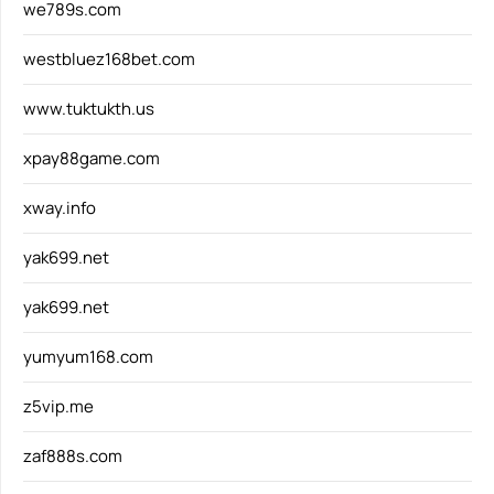
we789s.com
westbluez168bet.com
www.tuktukth.us
xpay88game.com
xway.info
yak699.net
yak699.net
yumyum168.com
z5vip.me
zaf888s.com