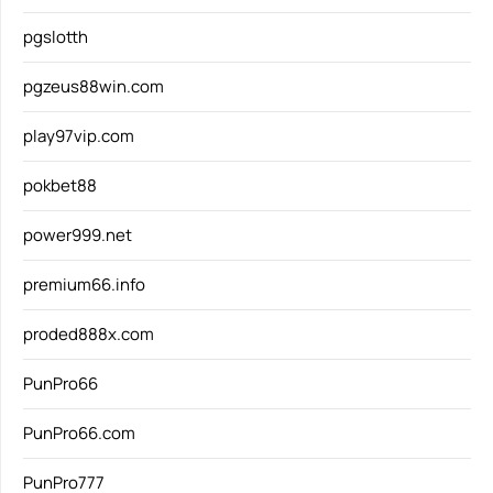
pgslotth
pgzeus88win.com
play97vip.com
pokbet88
power999.net
premium66.info
proded888x.com
PunPro66
PunPro66.com
PunPro777