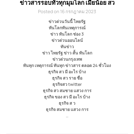
ข่าวสารรอบทั่วทุกมุมโลก เมียน้อย สว
Posted on 16 กรกฎาคม 2023
ข่าวด่วนวันนี้ ไทยรัฐ
ทันโลกทันเหตุการณ์
ข่าว ทันโลก ช่อง 3
ข่าวด่วนออนไลน์
ทันข่าว
ข่าว ไทยรัฐ ข่าว สั้น ทันโลก
ข่าวด่วนกรุงเทพ
ทันทุก เหตุการณ์ ทันทุก ข่าวสาร ตลอด 24 ชั่วโมง
ธุรกิจ สว มี อะไร บ้าง
ธุรกิจ สว ราย ชื่อ
ธุรกิจสว twitter
ธุรกิจ สว สมชาย แสวง การ
ธุรกิจ ของ สว มี อะไร บ้าง
ธุรกิจ ส ว
ธุรกิจ สมชาย แสวง การ
…