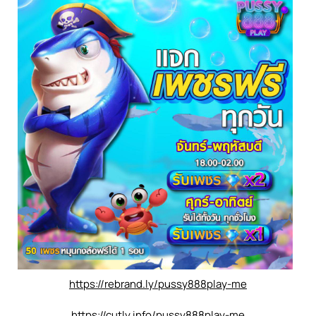
https://rebrand.ly/pussy888play-me
https://cutly.info/pussy888play-me