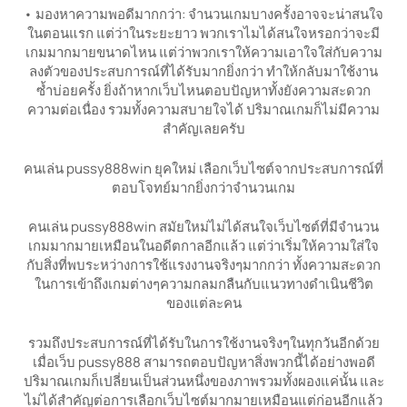
• มองหาความพอดีมากกว่า: จำนวนเกมบางครั้งอาจจะน่าสนใจ
ในตอนแรก แต่ว่าในระยะยาว พวกเราไมได้สนใจหรอกว่าจะมี
เกมมากมายขนาดไหน แต่ว่าพวกเราให้ความเอาใจใส่กับความ
ลงตัวของประสบการณ์ที่ได้รับมากยิ่งกว่า ทำให้กลับมาใช้งาน
ซ้ำบ่อยครั้ง ยิ่งถ้าหากเว็บไหนตอบปัญหาทั้งยังความสะดวก
ความต่อเนื่อง รวมทั้งความสบายใจได้ ปริมาณเกมก็ไม่มีความ
สำคัญเลยครับ
คนเล่น pussy888win ยุคใหม่ เลือกเว็บไซต์จากประสบการณ์ที่
ตอบโจทย์มากยิ่งกว่าจำนวนเกม
คนเล่น pussy888win สมัยใหม่ไม่ได้สนใจเว็บไซต์ที่มีจำนวน
เกมมากมายเหมือนในอดีตกาลอีกแล้ว แต่ว่าเริ่มให้ความใส่ใจ
กับสิ่งที่พบระหว่างการใช้แรงงานจริงๆมากกว่า ทั้งความสะดวก
ในการเข้าถึงเกมต่างๆความกลมกลืนกับแนวทางดำเนินชีวิต
ของแต่ละคน
รวมถึงประสบการณ์ที่ได้รับในการใช้งานจริงๆในทุกวันอีกด้วย
เมื่อเว็บ pussy888 สามารถตอบปัญหาสิ่งพวกนี้ได้อย่างพอดี
ปริมาณเกมก็เปลี่ยนเป็นส่วนหนึ่งของภาพรวมทั้งผองแค่นั้น และ
ไม่ได้สำคัญต่อการเลือกเว็บไซต์มากมายเหมือนแต่ก่อนอีกแล้ว