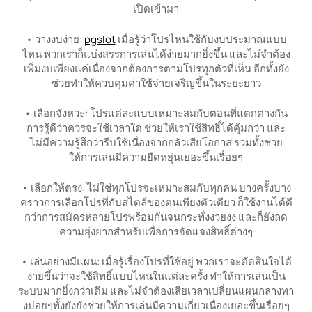
เปิดเข้ามา
• วางงบง่าย:
pgslot
เมื่อรู้ว่าโปรไหนใช้กับงบประมาณแบบ
ไหน พวกเราก็แบ่งสรรการเล่นได้ง่ายมากยิ่งขึ้น และไม่จำต้อง
เพิ่มงบเพียงแค่เนื่องจากต้องการตามโปรทุกตัวที่เห็น อีกทั้งยัง
ช่วยทำให้ควบคุมค่าใช้จ่ายเจริญขึ้นในระยะยาว
• เลือกจังหวะ: โปรแต่ละแบบเหมาะสมกับตอนที่แตกต่างกัน
การรู้ดีว่าควรจะใช้เวลาใด ช่วยให้เราใช้สิทธิ์ได้คุ้มกว่า และ
ไม่มีความรู้สึกว่ารีบใช้เนื่องจากกลัวเสียโอกาส รวมทั้งช่วย
ให้การเล่นมีความยืดหยุ่นเยอะขึ้นเรื่อยๆ
• เลือกให้ตรง: ไม่ใช่ทุกโปรจะเหมาะสมกับทุกคน บางครั้งบาง
คราวการเลือกโปรที่กับสไตล์ของตนเพียงตัวเดียว ก็ใช้งานได้ดี
กว่าการสมัครหลายโปรพร้อมกันจนกระทั่งงวยงง และก็ยังลด
ความยุ่งยากสำหรับเพื่อการจัดแจงสิทธิ์ต่างๆ
• เล่นอย่างมีแผน: เมื่อรู้เรื่องโปรที่ใช้อยู่ พวกเราจะตัดสินใจได้
ง่ายขึ้นว่าจะใช้สิทธิ์แบบไหนในแต่ละครั้ง ทำให้การเล่นเป็น
ระบบมากยิ่งกว่าเดิม และไม่จำต้องเสียเวลาเปลี่ยนแผนกลางทา
งบ่อยๆทั้งยังยังช่วยให้การเล่นมีความเกี่ยวเนื่องเยอะขึ้นเรื่อยๆ