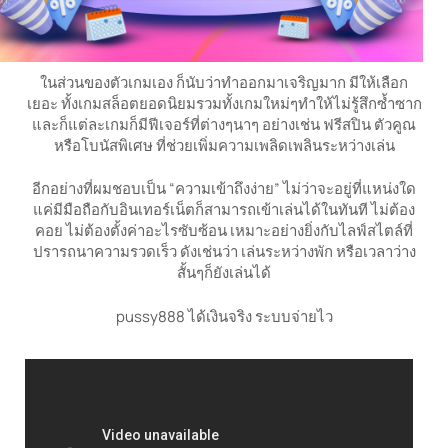
ในส่วนของตัวเกมเอง ก็นับว่าทำออกมาเจริญมาก มีให้เลือก
เยอะ ทั้งเกมสล็อตยอดนิยมรวมทั้งเกมใหม่ๆทำให้ไม่รู้สึกซ้ำซาก
และก็แต่ละเกมก็มีฟีเจอร์ที่ต่างๆนาๆ อย่างเช่น ฟรีสปิน ตัวคูณ
หรือโบนัสพิเศษ ที่ช่วยเพิ่มความเพลิดเพลินระหว่างเล่น
อีกอย่างที่ผมชอบเป็น “ความเข้าถึงง่าย” ไม่ว่าจะอยู่ที่แหน่งใด
แค่มีมือถือกับอินเทอร์เน็ตก็สามารถเข้าเล่นได้ในทันที ไม่ต้อง
คอย ไม่ต้องตั้งค่าอะไรซับซ้อน เหมาะอย่างยิ่งกับไลฟ์สไตล์ที่
ปรารถนาความรวดเร็ว ดังเช่นว่า เล่นระหว่างพัก หรือเวลาว่าง
สั้นๆก็ยังเล่นได้
pussy888 ได้เงินจริง ระบบจ่ายไว