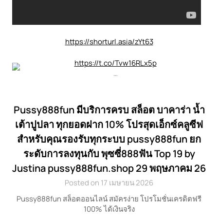
https://shorturl.asia/zYt63
https://t.co/Tvw16RLx5p
…
Pussy888fun มีบริการครบ สล็อต บาคาร่า น้ำ
เต้าปูปลา ทุกยอดฝาก 10% โปรสุดเอ็กซ์คลูซีฟ
สำหรับคุณรองรับทุกระบบ pussy888fun ยก
ระดับการลงทุนกับ พุซซี่888ฟัน Top 19 by
Justina pussy888fun.shop 29 พฤษภาคม 26
Posted on 17 เมษายน 2026
Pussy888fun สล็อตออนไลน์ สมัครง่าย โปรโมชั่นเครดิตฟรี
100% ได้เงินจริง