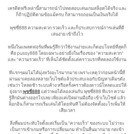
เครดิตฟรีเหล่านี้สามารถนำไปทดสอบเล่นเกมสล็อตได้จริง และ
ก็ถ้าปฏิบัติตามข้อแม้ครบ ก็สามารถถอนเป็นเงินจริงได้
พุซซี่888 ความสะดวก รวดเร็ว และก็ประสบการณ์การเล่นที่ดี
เล่นง่าย เข้าถึงไว
หนึ่งในแพลตฟอร์มที่ผมรู้สึกว่าใช้งานง่ายและก็ตอบโจทย์ที่สุดก็
คือ pussy888 โดยเฉพาะอย่างยิ่งในเรื่องของ “ความสะดวก”
และ “ความรวดเร็ว” ที่เห็นได้ชัดตั้งแต่คราวแรกที่ทดลองใช้งาน
ทีแรกๆผมไม่ได้มุ่งหวังอะไรมากมาย เพราะเหตุว่าก่อนหน้านี้ที่
ผ่านมาเคยลองหลายเว็บไซต์แล้วประสบเจอกับปัญหาเดิมๆดัง
เช่นว่า โหลดช้า ระบบค้าง หรือครั้งคราวต้องดาวน์โหลดแอปให้
ยุ่งยาก
พุซซี่888
แต่ว่าพอได้ลองเล่นกับ พุซซี่888 ทีแรก ความ
รู้สึกมันต่างออกไปเลย เพียงแค่เปิดผ่านมือถือ เข้าเว็บไซต์ แล้ว
ล็อกอิน ก็สามารถเริ่มเล่นได้โดยทันที ไม่ต้องจัดตั้งอะไรเพิ่มให้
เสียเวลา
สิ่งที่ผมประทับใจตั้งแต่เริ่มเป็น “ความเร็ว” ของระบบ ไม่ว่าจะ
เป็นการเข้าเกมหรือการเปลี่ยนเกม ทำเป็นลื่นมากมาย กดเข้า