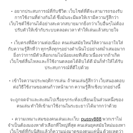
• อยากประสบการณ์ที่กับชีวิต: เว็บไซต์ที่ดีจะสามารถรองรับ
การใช้งานที่ต่างกันได้ ซึ่งมันจะมีผลให้เรามีความรู้สึกว่า
เว็บไซต์ใช้งานได้อย่างสะดวกสบายมากยิ่งกว่าเว็บอื่นๆไม่ต้อง
ปรับตัวให้เข้ากับระบบตลอดเวลา ทำให้เล่นแล้วสบายใจ
• เว็บตรงที่มีความต่อเนื่อง: คนเล่นสมัยใหม่ให้ความเอาใจใส่
กับความรู้สึกที่ว่า ทุกๆสิ่งทุกๆอย่างดำเนินไปอย่างสม่ำเสมอมาก
ยิ่งกว่าการมีตัวเลือกเกมไม่น้อยเลยทีเดียวเนื่องจากถ้าเกิด
เว็บไซต์ลื่นไหลและก็ใช้งานตลอดได้ดิบได้ดี มันก็ทำให้ได้รับ
ประสบการณ์ที่ดีไปด้วย
• เข้าใจความประพฤติการเล่น: ถ้าคนเล่นรู้สึกว่า เว็บสนองตอบ
ต่อวิธีใช้งานของตนก้าวหน้ามาก ความรู้สึกเชิงบวกอย่างนี้
จะถูกจดจำและสะสมไปเรื่อยๆกระทั่งเปลี่ยนเป็นส่วนหนึ่งของ
คนเล่น ทำให้เข้ามาใช้งานในระยะยาวได้มากกว่าด้วย
• ความเหมาะสมของคนเล่นและเว็บ:
pussy888
พวกเราไม่
จำเป็นต้องมองหาตัวเลือกที่ใหญ่ที่สุด คนเล่นยุคสมัยใหม่มองหา
เว็บไซต์ที่กับนิสัยแล้วก็ความมุ่งมาดของตนแค่นั้น ด้วยเหตุว่า