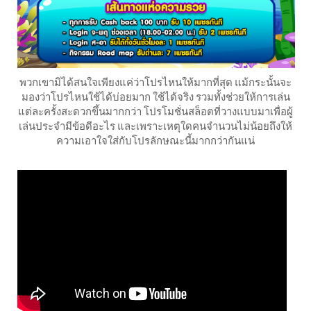
พวกเขามิได้สนใจเพียงแค่ว่าโปรไหนให้มากที่สุด แม้กระนั้นจะ
มองว่าโปรไหนใช้ได้บ่อยมาก ใช้ได้จริง รวมทั้งช่วยให้การเล่น
แต่ละครั้งสะดวกขึ้นมากกว่า โปรโมชั่นสล็อตที่วางแบบมาเพื่อผู้
เล่นประจำมีข้อดีอะไร และเพราะเหตุใดคนจำนวนไม่น้อยถึงให้
ความเอาใจใส่กับโปรลักษณะนี้มากกว่ากันแน่