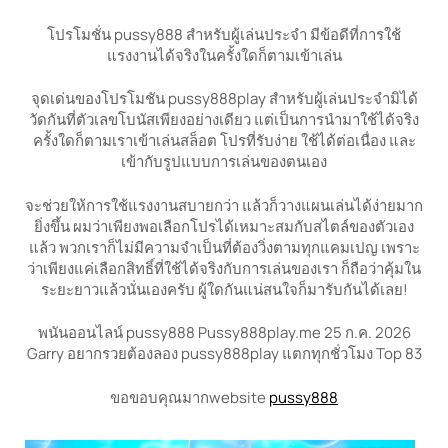
โปรโมชั่น pussy888 สำหรับผู้เล่นประจำ มีข้อดีที่การใช้
แรงงานได้จริงในครั้งใดก็ตามเข้าเล่น
จุดเด่นของโปรโมชัน pussy888play สำหรับผู้เล่นประจำมิได้
วัดกันที่ตัวเลขโบนัสเพียงอย่างเดียว แต่เป็นการนำมาใช้ได้จริง
ครั้งใดก็ตามเราเข้าเล่นสล็อต โปรที่รับง่าย ใช้ได้ต่อเนื่อง และ
เข้ากับรูปแบบการเล่นของตนเอง
จะช่วยให้การใช้แรงงานสบายกว่า แล้วก็วางแผนเล่นได้ง่ายมาก
ยิ่งขึ้น ผมว่าเพียงพอเลือกโปรได้เหมาะสมกับสไตล์ของตัวเอง
แล้ว พวกเราก็ไม่มีความจำเป็นที่ต้องวิ่งตามทุกแคมเปญ เพราะ
ว่าเพียงแค่เลือกสิทธิ์ที่ใช้ได้จริงกับการเล่นของเรา ก็ถือว่าคุ้มใน
ระยะยาวแล้วนั่นเองครับ ผู้ใดกันแน่สนใจก็มารับกันได้เลย!
พนันออนไลน์ pussy888 Pussy888play.me 25 ก.ค. 2026
Garry อยากรวยต้องลอง pussy888play แตกทุกชั่วโมง Top 83
ขอขอบคุณมากwebsite
pussy888