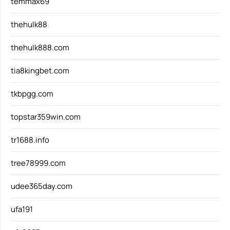
temmax69
thehulk88
thehulk888.com
tia8kingbet.com
tkbpgg.com
topstar359win.com
tr1688.info
tree78999.com
udee365day.com
ufa191