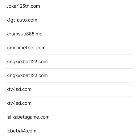
Joker123th.com
k1gt-auto.com
khumsup888.me
kimchibetbet.com
kingxxxbet123.com
kingxxxbet123.com
ktv4sd.com
ktv4sd.com
lalikabetsgame.com
lcbet444.com