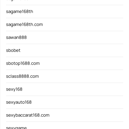
sagame168th
sagame168th.com
sawan888
sbobet
sbotop1688.com
sclass8888.com
sexy168
sexyauto168
sexybaccarat168.com
sexygame