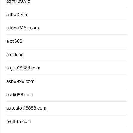
adm789.vip
allbet24hr
allone745s.com
alot666
ambking
argus16888.com
asb9999.com
audi688.com
autoslot16888.com
ba88th.com