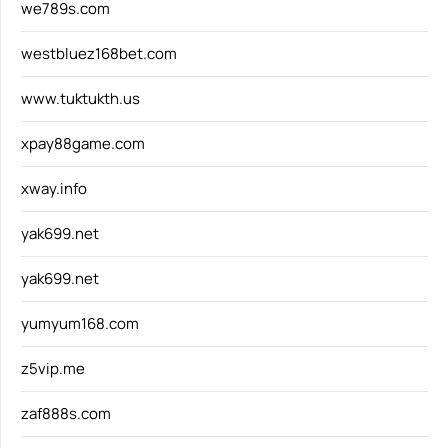
we789s.com
westbluez168bet.com
www.tuktukth.us
xpay88game.com
xway.info
yak699.net
yak699.net
yumyum168.com
z5vip.me
zaf888s.com