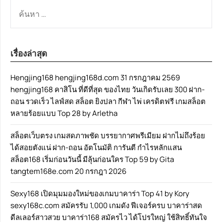
ค้นหา
สำหรับ:
เรื่องล่าสุด
Hengjing168 hengjing168d.com 31 กรกฎาคม 2569
hengjing168 คาสิโน ที่ดีที่สุด ของไทย วันเกิดรับเลย 300 ฝาก-
ถอน รวดเร็ว ไลฟ์สด สล็อต ยิงปลา กีฬา ไพ่ เครดิตฟรี เกมสล็อต
หลายร้อยแบบ Top 28 by Arletha
สล็อตเว็บตรง เกมสดภาพชัด บรรยากาศพรีเมียม ฝากไม่ถึงร้อย
ได้สอยตังแน่ ฝาก-ถอน อัตโนมัติ การันตี กำไรหลักแสน
สล็อต168 เริ่มก่อนวันนี้ มีลุ้นก่อนใคร Top 59 by Gita
tangtem168e.com 20 กรกฎา 2026
Sexy168 เปิดมุมมองใหม่ของเกมบาคาร่า Top 41 by Kory
sexy168c.com สมัครรับ 1,000 เกมดัง ฟีเจอร์ครบ บาคาร่าสด
ดีลเลอร์สาวสวย บาคาร่า168 สมัครไว ได้โปรใหญ่ ใช้สิทธิ์ทันใจ