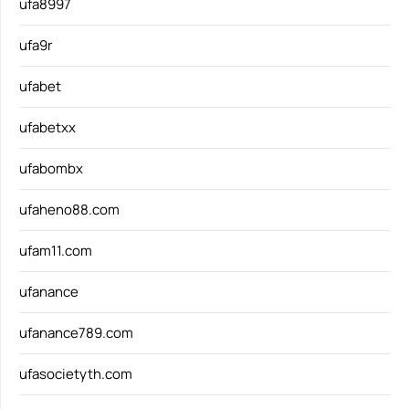
ufa8997
ufa9r
ufabet
ufabetxx
ufabombx
ufaheno88.com
ufam11.com
ufanance
ufanance789.com
ufasocietyth.com