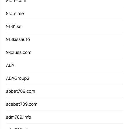
8lots.com
8lots.me
918Kiss
918kissauto
9kpluss.com
ABA
ABAGroup2
abbet789.com
acebet789.com
adm789.info