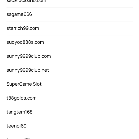
ssc915casino.com
ssgame666
starrich99.com
sudyod888s.com
sunny9999club.com
sunny9999club.net
SuperGame Slot
t88golds.com
tangtem168
teenoi69