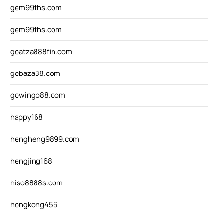
gem99ths.com
gem99ths.com
goatza888fin.com
gobaza88.com
gowingo88.com
happy168
hengheng9899.com
hengjing168
hiso8888s.com
hongkong456