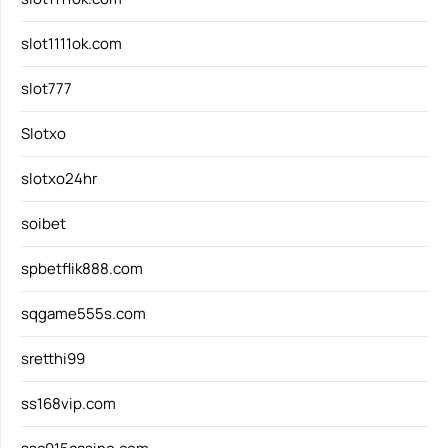
slot1111ok.com
slot777
Slotxo
slotxo24hr
soibet
spbetflik888.com
sqgame555s.com
sretthi99
ss168vip.com