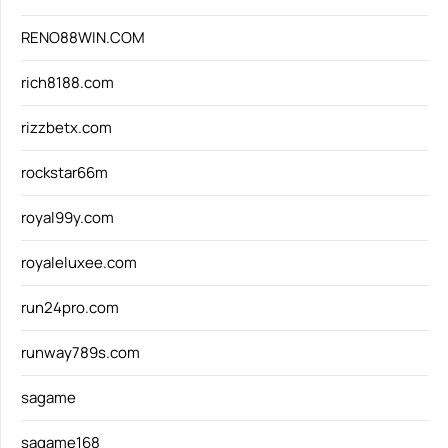
RENO88WIN.COM
rich8188.com
rizzbetx.com
rockstar66m
royal99y.com
royaleluxee.com
run24pro.com
runway789s.com
sagame
sagame168