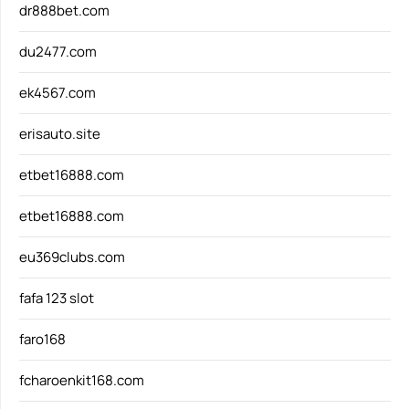
dr888bet.com
du2477.com
ek4567.com
erisauto.site
etbet16888.com
etbet16888.com
eu369clubs.com
fafa 123 slot
faro168
fcharoenkit168.com