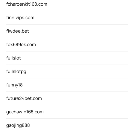
fcharoenkit168.com
finnivips.com
fiwdee.bet
fox689ok.com
fullslot
fullslotpg
funny18
future24bet.com
gachawin168.com
gaojing888