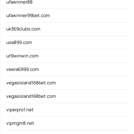
ufawinner88
ufawinner99bet.com
uk369clubs.com
usa899.com
ut9winwin.com
veera6999.com
vegasisland168bet.com
vegasisland168bet.com
viperpro1.net
vipmgm8.net