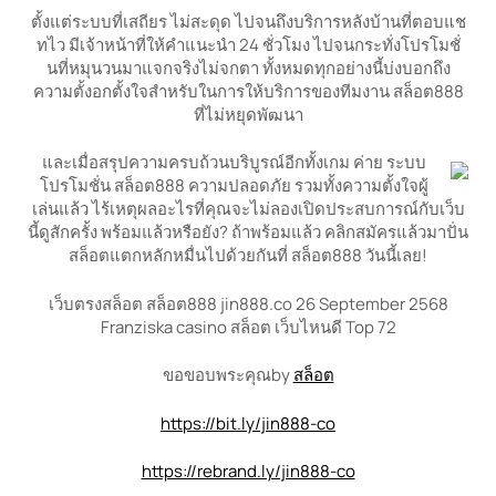
ตั้งแต่ระบบที่เสถียร ไม่สะดุด ไปจนถึงบริการหลังบ้านที่ตอบแช
ทไว มีเจ้าหน้าที่ให้คำแนะนำ 24 ชั่วโมง ไปจนกระทั่งโปรโมชั่
นที่หมุนวนมาแจกจริงไม่จกตา ทั้งหมดทุกอย่างนี้บ่งบอกถึง
ความตั้งอกตั้งใจสำหรับในการให้บริการของทีมงาน สล็อต888
ที่ไม่หยุดพัฒนา
และเมื่อสรุปความครบถ้วนบริบูรณ์อีกทั้งเกม ค่าย ระบบ
โปรโมชั่น สล็อต888 ความปลอดภัย รวมทั้งความตั้งใจผู้
เล่นแล้ว ไร้เหตุผลอะไรที่คุณจะไม่ลองเปิดประสบการณ์กับเว็บ
นี้ดูสักครั้ง พร้อมแล้วหรือยัง? ถ้าพร้อมแล้ว คลิกสมัครแล้วมาปั่น
สล็อตแตกหลักหมื่นไปด้วยกันที่ สล็อต888 วันนี้เลย!
เว็บตรงสล็อต สล็อต888 jin888.co 26 September 2568
Franziska casino สล็อต เว็บไหนดี Top 72
ขอขอบพระคุณby
สล็อต
https://bit.ly/jin888-co
https://rebrand.ly/jin888-co