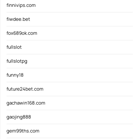
finnivips.com
fiwdee.bet
fox689ok.com
fullslot
fullslotpg
funny18
future24bet.com
gachawin168.com
gaojing888
gem99ths.com