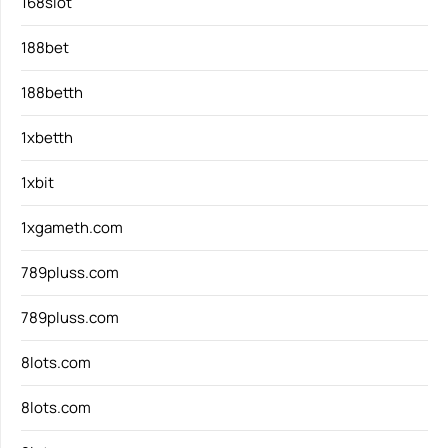
168slot
188bet
188betth
1xbetth
1xbit
1xgameth.com
789pluss.com
789pluss.com
8lots.com
8lots.com