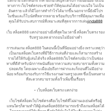
แตกง่าย แตกหนักจากค่ายเกมใหญ่ที่ได้รับการยืนยันอย่างเป็น
ทางการ เว็บไซต์ตรงจะช่วยทำให้คุณเล่นได้อย่างแน่ใจ ไม่เป็น
อันตราย แล้วก็มีโอกาสทำกำไรได้มากขึ้น นอกจากนี้ยังมีโปร
โมชั่นและก็โบนัสที่หลากหลาย พร้อมกับบริการที่มีคุณภาพเพื่อ
คุณได้รับประสบการณ์ที่เหมาะสมที่สุดจากการเล่น
jinda888
เว็บ สล็อต888 แตกง่ายอย่างยิ่งที่สุดในเวลานี้ สล็อตเว็บตรง รอง
รับทรูวอเลท ฝากถอนไม่มีอย่างต่ำ
การเล่นเกม สล็อต888 ในตอนนี้เป็นที่นิยมอย่างยิ่ง เพราะเหตุว่า
เป็นเกมสล็อตเว็บตรงที่มีวิธีการเล่นที่ง่ายและก็สามารถสร้าง
รายได้ให้กับผู้เล่นได้จริง สล็อต888เว็บไซต์ตรงนับว่าเป็นช่อง
ทางที่ดีสำหรับนักการพนันที่อยากความสบายสบายรวมทั้งความ
ปลอดภัย โดยเฉพาะเมื่อเอ๋ยถึงการฝากและก็ถอนที่ไม่มีอย่าง
น้อย พร้อมกับรองรับการใช้แรงงานผ่านทรูวอเลท ซึ่งเป็นหนทาง
ที่สะดวกสบายรวมทั้งเร็วเพิ่มขึ้นเรื่อยๆ
• เว็บสล็อตเว็บตรง แตกง่าย
เว็บไซต์สล็อตเว็บไซต์ตรงคือเว็บไซต์ที่ไม่ผ่านเอเย่นต์หรือผู้
แทนใดๆก็ตามทำให้ผู้เล่นสล็อต888สามารถเข้าถึงเกมสล็อตได้