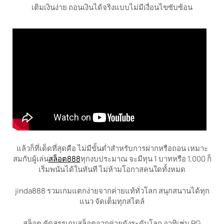
เติมเงินง่าย ถอนเงินได้จริงแบบไม่มีเงื่อนไขซับซ้อน
แล้วก็ที่เด็ดที่สุดคือ ไม่มีขั้นต่ำสำหรับการฝากหรือถอน เหมาะ
สมกับผู้เล่น
สล็อต888
ทุกงบประมาณ จะมีทุน 1 บาทหรือ 1,000 ก็
เริ่มพนันได้ในทันที ไม่ห้ามโอกาสคนใดทั้งหมด
jinda888 รวมเกมแตกง่ายจากค่ายแท้ทั่วโลก สนุกสนานได้ทุก
แนว จัดเต็มทุกสไตล์
สล็อต คัดสรรเกมสล็อตจากค่ายดังระดับโลก อาทิเช่น PG