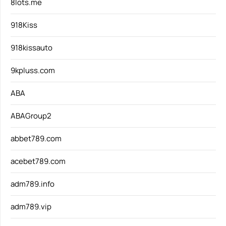
8lots.me
918Kiss
918kissauto
9kpluss.com
ABA
ABAGroup2
abbet789.com
acebet789.com
adm789.info
adm789.vip