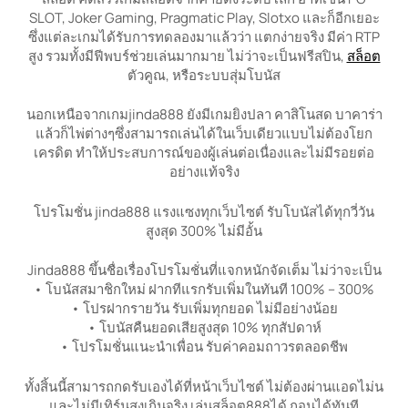
SLOT, Joker Gaming, Pragmatic Play, Slotxo และก็อีกเยอะ
ซึ่งแต่ละเกมได้รับการทดลองมาแล้วว่า แตกง่ายจริง มีค่า RTP
สูง รวมทั้งมีฟีพบร์ช่วยเล่นมากมาย ไม่ว่าจะเป็นฟรีสปิน,
สล็อต
ตัวคูณ, หรือระบบสุ่มโบนัส
นอกเหนือจากเกมjinda888 ยังมีเกมยิงปลา คาสิโนสด บาคาร่า
แล้วก็ไพ่ต่างๆซึ่งสามารถเล่นได้ในเว็บเดียวแบบไม่ต้องโยก
เครดิต ทำให้ประสบการณ์ของผู้เล่นต่อเนื่องและไม่มีรอยต่อ
อย่างแท้จริง
โปรโมชั่น jinda888 แรงแซงทุกเว็บไซต์ รับโบนัสได้ทุกวี่วัน
สูงสุด 300% ไม่มีอั้น
Jinda888 ขึ้นชื่อเรื่องโปรโมชั่นที่แจกหนักจัดเต็ม ไม่ว่าจะเป็น
• โบนัสสมาชิกใหม่ ฝากทีแรกรับเพิ่มในทันที 100% – 300%
• โปรฝากรายวัน รับเพิ่มทุกยอด ไม่มีอย่างน้อย
• โบนัสคืนยอดเสียสูงสุด 10% ทุกสัปดาห์
• โปรโมชั่นแนะนำเพื่อน รับค่าคอมถาวรตลอดชีพ
ทั้งสิ้นนี้สามารถกดรับเองได้ที่หน้าเว็บไซต์ ไม่ต้องผ่านแอดไม่น
และไม่มีเทิร์นสูงเกินจริง เล่นสล็อต888ได้ ถอนได้ทันที