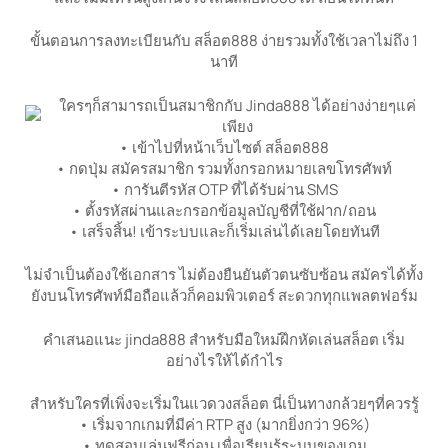
ขั้นตอนการลงทะเบียนกับ สล็อต888 ง่ายรวมทั้งใช้เวลาไม่ถึง 1
นาที
ใครๆก็สามารถเป็นสมาชิกกับ Jinda888 ได้อย่างง่ายๆแค่
เพียง
• เข้าไปที่หน้าเว็บไซต์ สล็อต888
• กดปุ่ม สมัครสมาชิก รวมทั้งกรอกหมายเลขโทรศัพท์
• การันตีรหัส OTP ที่ได้รับผ่าน SMS
• ตั้งรหัสผ่านและกรอกข้อมูลบัญชีที่ใช้ฝาก/ถอน
• เสร็จสิ้น! เข้าระบบและก็เริ่มเล่นได้เลยโดยทันที
ไม่จำเป็นต้องใช้เอกสาร ไม่ต้องยืนยันตัวตนซับซ้อน สมัครได้ทั้ง
ยังบนโทรศัพท์มือถือแล้วก็คอมพิวเตอร์ สะดวกทุกแพลตฟอร์ม
คำเสนอแนะ jinda888 สำหรับมือใหม่ฝึกหัดเล่นสล็อต เริ่ม
อย่างไรให้ได้กำไร
สำหรับใครที่เพิ่งจะเริ่มในแวดวงสล็อต นี่เป็นทางกล้วยๆที่ควรรู้
• เริ่มจากเกมที่มีค่า RTP สูง (มากยิ่งกว่า 96%)
• ทดสอบเล่นฟรีก่อน เพื่อเรียนรู้ระบบของเกม