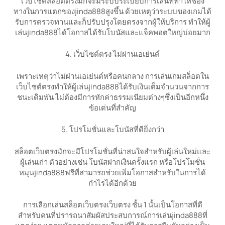
เว็บไซต์สล็อตตรงมักจะมีระบบระเบียบการเล่นที่ทำให้ช่อง
ทางในการแตกของjinda888สูงขึ้น ด้วยเหตุว่าระบบของเกมได้
รับการตรวจทานและก็ปรับปรุงโดยตรงจากผู้ให้บริการ ทำให้ผู้
เล่นjinda888ได้โอกาสได้รับโบนัสและแจ็คพอตใหญ่บ่อยมาก
4. เว็บไซต์ตรง ไม่ผ่านเอเย่นต์
เพราะเหตุว่าไม่ผ่านเอเย่นต์หรือคนกลาง การเล่นเกมสล็อตใน
เว็บไซต์ตรงทำให้ผู้เล่นjinda888ได้รับเงินเต็มจำนวนจากการ
ชนะเดิมพัน ไม่ต้องมีการหักค่าธรรมเนียมต่างๆซึ่งเป็นอีกหนึ่ง
ข้อเด่นที่สำคัญ
5. โปรโมชั่นและโบนัสที่ดียิ่งกว่า
สล็อตเว็บตรงมักจะมีโปรโมชั่นที่น่าสนใจสำหรับผู้เล่นใหม่และ
ผู้เล่นเก่า ตัวอย่างเช่น โบนัสฝากเงินครั้งแรก หรือโปรโมชั่น
หมุนjinda888ฟรีที่สามารถช่วยเพิ่มโอกาสสำหรับในการได้
กำไรได้อีกด้วย
การเลือกเล่นสล็อตเว็บตรงเว็บตรง ชั้น 1 นั้นเป็นโอกาสที่ดี
สำหรับคนที่ปรารถนาสัมผัสประสบการณ์การเล่นjinda888ที่