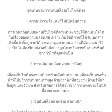
จุดเด่นของการเล่นสล็อตเว็บไซต์ตรง
1. ความน่าวางใจและก็ไม่เป็นอันตราย
การเล่นสล็อต888ผ่านเว็บไซต์ที่ตรงนั้นจะช่วยให้คุณมั่นใจได้
ในเรื่องของความปลอดภัย เพราะเว็บไซต์พวกนี้ได้รับเอกสาร
สิทธิ์แล้วก็อยู่ภายใต้การควบคุมจากหน่วยงานที่มีความน่าไว้
วางใจ ไม่ต้องวิตกกังวลหัวข้อการถูกโกงหรือการหักเปอร์เซ็นต์
จากกำไรที่คุณทำเป็น
2. การเล่นเกมสล็อตจากค่ายใหญ่
สล็อตเว็บไซต์ตรงชอบมีการร่วมมือกับค่ายเกมสล็อตเว็บตรงชั้น
นำที่ให้บริการเกมคุณภาพสูง ด้วยกราฟิกที่สวยงาม ฟีพบร์ที่น่า
ดึงดูด และจังหวะสำหรับเพื่อการได้กำไรจากการแตกของโบนัส
ที่ง่ายและบ่อยมาก
3. ยืนยันสล็อตแตกง่าย แตกหนัก