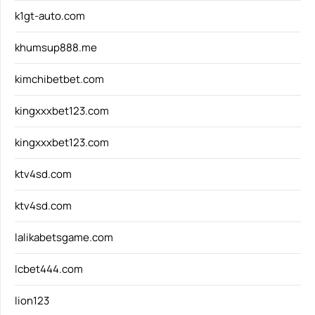
k1gt-auto.com
khumsup888.me
kimchibetbet.com
kingxxxbet123.com
kingxxxbet123.com
ktv4sd.com
ktv4sd.com
lalikabetsgame.com
lcbet444.com
lion123