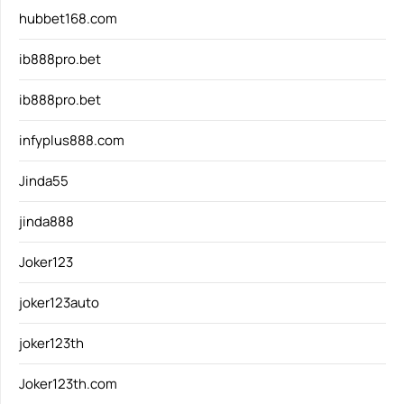
hubbet168.com
ib888pro.bet
ib888pro.bet
infyplus888.com
Jinda55
jinda888
Joker123
joker123auto
joker123th
Joker123th.com