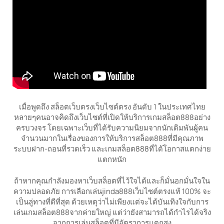
เมื่อพูดถึง สล็อตเว็บตรงเว็บไซต์ตรง อันดับ 1 ในประเทศไทย
หลายๆคนอาจคิดถึงเว็บไซต์ที่เปิดให้บริการเกมสล็อต888อย่าง
ครบวงจร โดยเฉพาะเว็บที่ได้รับความนิยมจากนักเดิมพันผู้คน
จำนวนมากในเรื่องของการให้บริการสล็อต888ที่มีคุณภาพ
ระบบฝาก-ถอนที่รวดเร็ว และเกมสล็อต888ที่ได้โอกาสแตกง่าย
แตกหนัก
ถ้าหากคุณกำลังมองหาเว็บสล็อตที่ไว้ใจได้และก็มั่นอกมั่นใจใน
ความปลอดภัย การเลือกเล่นjinda888เว็บไซต์ตรงแท้ 100% จะ
เป็นลู่ทางที่ดีที่สุด ด้วยเหตุว่าไม่เพียงแต่จะได้บันเทิงใจกับการ
เล่นเกมสล็อต888จากค่ายใหญ่ แต่ว่ายังสามารถได้กำไรได้จริง
จากการเล่นสล็อตที่มีอัตราการแตกสูง