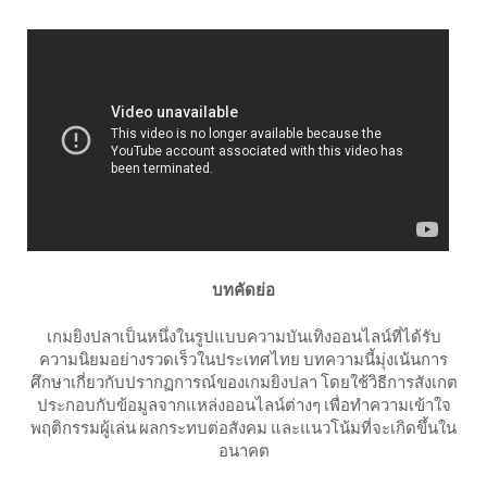
บทคัดย่อ
เกมยิงปลาเป็นหนึ่งในรูปแบบความบันเทิงออนไลน์ที่ได้รับ
ความนิยมอย่างรวดเร็วในประเทศไทย บทความนี้มุ่งเน้นการ
ศึกษาเกี่ยวกับปรากฏการณ์ของเกมยิงปลา โดยใช้วิธีการสังเกต
ประกอบกับข้อมูลจากแหล่งออนไลน์ต่างๆ เพื่อทำความเข้าใจ
พฤติกรรมผู้เล่น ผลกระทบต่อสังคม และแนวโน้มที่จะเกิดขึ้นใน
อนาคต