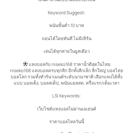
Keyword Suggest:
พนันขั้นต่ำ 10 บาท
ถอนได้โดยทันที ไม่มีเทิร์น
เล่นได้ทุกค่ายในยูสเดียว
แทงบอลกับ niseko168 ราคาน้ำดีสุดในไทย
niseko168 แทงบอลครบทุกลีก อีกทั้งลีกเล็ก ลีกใหญ่ บอลไทย
บอลโลก รวมทั้งทัวร์นาเมนต์ระดับนานาชาติ เลือกแทงได้ทั้ง
แบบ บอลเต็ง, บอลสเต็ป, พนันบอลสด, ครึ่งแรก/เต็มเวลา
LSI Keywords:
เว็บไซต์แทงบอลไม่ผ่านเอเย่นต์
ราคาบอลไหลวันนี้