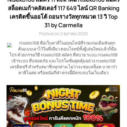
สล็อตเมก้าคลัสเตอร์ 117 649 ไลน์ QR Banking
เครดิตขึ้นออโต้ ถอนรางวัลทุกหมวด 13 วิ Top
31 by Carmella
Posted on 2 ตุลาคม 2025
niseko168 คือเว็บคาสิโนออนไลน์ที่รวมเกมเดิมพันทุก
ต้นแบบเอาไว้ในที่เดียว ตอบโจทย์ทั้งผู้เล่นใหม่แล้วก็มือ
โปร ด้วยกรรมวิธี niseko168 สมัคร ที่สบาย ระบบ niseko168
เข้าระบบ ที่ปลอดภัย และโปรโมชั่นสุดคุ้มอย่าง niseko168
เครดิตฟรี สำหรับสมาชิกทุกท่าน ไม่ว่าจะชอบสล็อต บาคาร่า
คาสิโนสด หรือพนันกีฬา ตรงนี้มีครบจบในเว็บเดียว