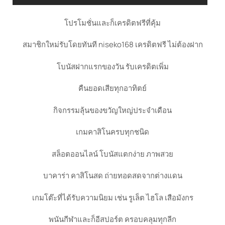
โปรโมชั่นและก็เครดิตฟรีที่คุ้ม
สมาชิกใหม่รับโดยทันที niseko168 เครดิตฟรี ไม่ต้องฝาก
โบนัสฝากแรกของวัน รับเครดิตเพิ่ม
คืนยอดเสียทุกอาทิตย์
กิจกรรมลุ้นของขวัญใหญ่ประจำเดือน
เกมคาสิโนครบทุกชนิด
สล็อตออนไลน์ โบนัสแตกง่าย ภาพสวย
บาคาร่า คาสิโนสด ถ่ายทอดสดจากต่างแดน
เกมโต๊ะที่ได้รับความนิยม เช่น รูเล็ต ไฮโล เสือมังกร
พนันกีฬาและก็อีสปอร์ต ครอบคลุมทุกลีก