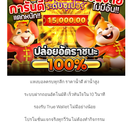
แทงบอลครบทุกลีก ราคาน้ำดี ค่าน้ำสูง
ระบบฝากถอนอัตโนมัติ เร็วทันใจใน 10 วินาที
รองรับ True Wallet ไม่มีอย่างน้อย
โปรโมชั่นแจกจริงทุกวี่วัน ไม่ต้องทำกิจกรรม