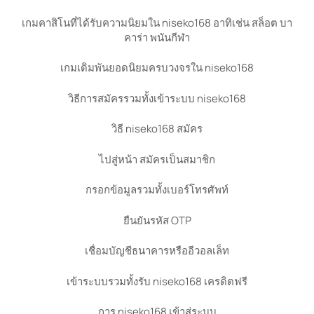
เกมคาสิโนที่ได้รับความนิยมใน niseko168 อาทิเช่น สล็อต บา
คาร่า พนันกีฬา
เกมเดิมพันยอดนิยมครบวงจรใน niseko168
วิธีการสมัครรวมทั้งเข้าระบบ niseko168
วิธี niseko168 สมัคร
ไปสู่หน้า สมัครเป็นสมาชิก
กรอกข้อมูลรวมทั้งเบอร์โทรศัพท์
ยืนยันรหัส OTP
เชื่อมบัญชีธนาคารหรืออีวอลเล็ท
เข้าระบบรวมทั้งรับ niseko168 เครดิตฟรี
การ niseko168 เข้าสู่ระบบ