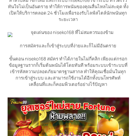
สำหรับสมาชิกใหม่ และก็ระบบ niseko168 เข้าระบบ ที่รวดเร็ว
ทันใจไม่เป็นอันตราย ทำให้การพนันของคุณลื่นไหลไม่สะดุด ทั้ง
เปิดให้บริการตลอด 24 ชั่วโมงเพื่อรองรับไลฟ์สไตล์นักพนันทุก
ระยะเวลา
จุดเด่นของ niseko168 ที่ไม่สมควรมองข้าม
การสมัครและก็เข้าสู่ระบบที่ง่ายและก็ไม่มีอันตราย
ขั้นตอน niseko168 สมัคร ทำได้ภายในไม่กี่คลิก เพียงแต่กรอก
ข้อมูลฐานรากก็เริ่มต้นพนันได้โดยทันที พร้อมระบบเข้าระบบที่
เข้ารหัสความปลอดภัยมาตรฐานสากล ทำให้คุณเชื่อมั่นในทุก
การเข้าสู่ระบบ และสามารถใช้งานได้อีกทั้งบนโทรศัพท์
เคลื่อนที่และก็คอมพิวเตอร์อย่างไร้ปัญหา