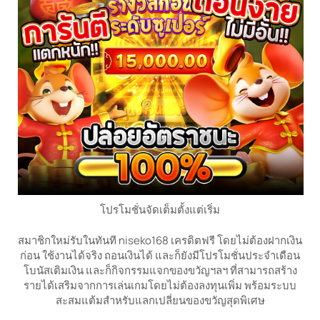
โปรโมชั่นจัดเต็มตั้งแต่เริ่ม
สมาชิกใหม่รับในทันที niseko168 เครดิตฟรี โดยไม่ต้องฝากเงิน
ก่อน ใช้งานได้จริง ถอนเงินได้ และก็ยังมีโปรโมชั่นประจำเดือน
โบนัสเติมเงิน และก็กิจกรรมแจกของขวัญฯลฯ ที่สามารถสร้าง
รายได้เสริมจากการเล่นเกมโดยไม่ต้องลงทุนเพิ่ม พร้อมระบบ
สะสมแต้มสำหรับแลกเปลี่ยนของขวัญสุดพิเศษ