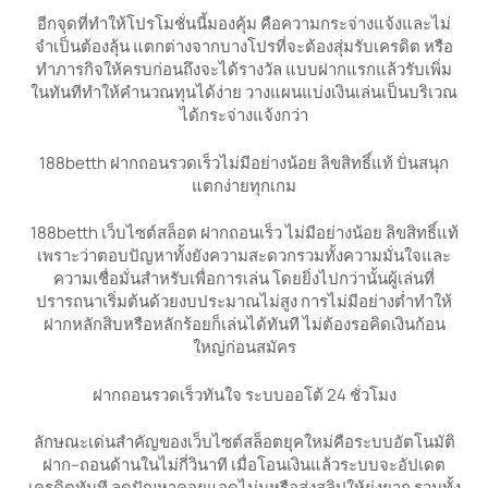
อีกจุดที่ทำให้โปรโมชั่นนี้มองคุ้ม คือความกระจ่างแจ้งและไม่
จำเป็นต้องลุ้น แตกต่างจากบางโปรที่จะต้องสุ่มรับเครดิต หรือ
ทำภารกิจให้ครบก่อนถึงจะได้รางวัล แบบฝากแรกแล้วรับเพิ่ม
ในทันทีทำให้คำนวณทุนได้ง่าย วางแผนแบ่งเงินเล่นเป็นบริเวณ
ได้กระจ่างแจ้งกว่า
188betth ฝากถอนรวดเร็วไม่มีอย่างน้อย ลิขสิทธิ์แท้ ปั่นสนุก
แตกง่ายทุกเกม
188betth เว็บไซต์สล็อต ฝากถอนเร็ว ไม่มีอย่างน้อย ลิขสิทธิ์แท้
เพราะว่าตอบปัญหาทั้งยังความสะดวกรวมทั้งความมั่นใจและ
ความเชื่อมั่นสำหรับเพื่อการเล่น โดยยิ่งไปกว่านั้นผู้เล่นที่
ปรารถนาเริ่มต้นด้วยงบประมาณไม่สูง การไม่มีอย่างต่ำทำให้
ฝากหลักสิบหรือหลักร้อยก็เล่นได้ทันที ไม่ต้องรอคิดเงินก้อน
ใหญ่ก่อนสมัคร
ฝากถอนรวดเร็วทันใจ ระบบออโต้ 24 ชั่วโมง
ลักษณะเด่นสำคัญของเว็บไซต์สล็อตยุคใหม่คือระบบอัตโนมัติ
ฝาก–ถอนด้านในไม่กี่วินาที เมื่อโอนเงินแล้วระบบจะอัปเดต
เครดิตทันที ลดปัญหาคอยแอดไม่นหรือส่งสลิปให้ยุ่งยาก รวมทั้ง