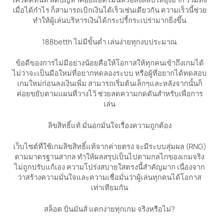
เมื่อได้กำไร ก็สามารถเบิกเงินได้เร็วเช่นเดียวกัน ความเร็วนี้ช่วย
ทำให้ผู้เล่นบริหารเงินได้กระปรี้กระเปร่ามากยิ่งขึ้น
188betth ไม่มีขั้นต่ำ เล่นง่ายทุกงบประมาณ
ข้อดีของการไม่มีอย่างน้อยคือให้โอกาสให้ทุกคนเข้าถึงเกมได้
ไม่ว่าจะเป็นมือใหม่ที่อยากทดลองระบบ หรือผู้ที่อยากได้ทดสอบ
เกมใหม่ก่อนลงเงินเพิ่ม สามารถเริ่มต้นเล็กๆและหลังจากนั้นก็
ค่อยขยับตามแผนที่วางไว้ ช่วยลดความกดดันสำหรับเพื่อการ
เล่น
ลิขสิทธิ์แท้ มั่นอกมั่นใจเรื่องความถูกต้อง
เว็บไซต์ที่ใช้เกมลิขสิทธิ์แท้จากค่ายตรง จะมีระบบสุ่มผล (RNG)
ตามมาตรฐานสากล ทำให้ผลสรุปเป็นไปตามกลไกของเกมจริง
ไม่ถูกปรับแก้เอง ความโปร่งสบายใสตรงนี้สำคัญมาก เนื่องจาก
ว่าสร้างความมั่นใจและความเชื่อมั่นว่าผู้เล่นทุกคนได้โอกาส
เท่าเทียมกัน
สล็อต ปั่นมันส์ แตกง่ายทุกเกม จริงหรือไม่?