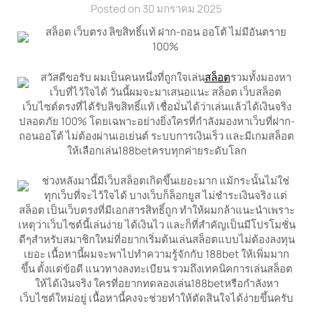
Posted on 30 มกราคม 2025
สล็อต เว็บตรง ลิขสิทธิ์แท้ ฝาก-ถอน ออโต้ ไม่มีอันตราย
100%
สวัสดีขอรับ ผมเป็นคนหนึ่งที่ถูกใจเล่น
สล็อต
รวมทั้งมองหา
เว็บที่ไว้ใจได้ วันนี้ผมจะมาเสนอแนะ สล็อต เว็บสล็อต
เว็บไซต์ตรงที่ได้รับลิขสิทธิ์แท้ เชื่อมั่นได้ว่าเล่นแล้วได้เงินจริง
ปลอดภัย 100% โดยเฉพาะอย่างยิ่งใครที่กำลังมองหาเว็บที่ฝาก-
ถอนออโต้ ไม่ต้องผ่านเอเย่นต์ ระบบการเงินเร็ว และมีเกมสล็อต
ให้เลือกเล่น188betครบทุกค่ายระดับโลก
ช่วงหลังมานี้มีเว็บสล็อตเกิดขึ้นเยอะมาก แม้กระนั้นไม่ใช่
ทุกเว็บที่จะไว้ใจได้ บางเว็บก็ล็อกยูส ไม่ชำระเงินจริง แต่
สล็อต เป็นเว็บตรงที่มีเอกสารสิทธิ์ถูก ทำให้ผมกล้าแนะนำเพราะ
เหตุว่าเว็บไซต์นี้เล่นง่าย ได้เงินไว และก็ที่สำคัญเป็นมีโปรโมชั่น
ดีๆสำหรับสมาชิกใหม่ที่อยากเริ่มต้นเล่นสล็อตแบบไม่ต้องลงทุน
เยอะ เนื้อหานี้ผมจะพาไปทำความรู้จักกับ 188bet ให้เพิ่มมาก
ขึ้น ตั้งแต่ข้อดี แนวทางลงทะเบียน รวมถึงเทคนิคการเล่นสล็อต
ให้ได้เงินจริง ใครที่อยากทดลองเล่น188betหรือกำลังหา
เว็บไซต์ใหม่อยู่ เนื้อหานี้คงจะช่วยทำให้ตัดสินใจได้ง่ายขึ้นครับ