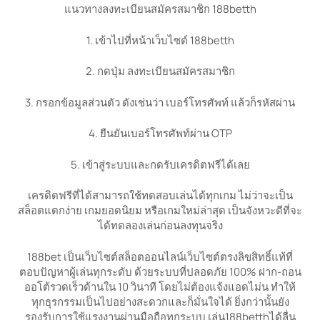
แนวทางลงทะเบียนสมัครสมาชิก 188betth
1. เข้าไปที่หน้าเว็บไซต์ 188betth
2. กดปุ่ม ลงทะเบียนสมัครสมาชิก
3. กรอกข้อมูลส่วนตัว ดังเช่นว่า เบอร์โทรศัพท์ แล้วก็รหัสผ่าน
4. ยืนยันเบอร์โทรศัพท์ผ่าน OTP
5. เข้าสู่ระบบและกดรับเครดิตฟรีได้เลย
เครดิตฟรีที่ได้สามารถใช้ทดสอบเล่นได้ทุกเกม ไม่ว่าจะเป็น
สล็อตแตกง่าย เกมยอดนิยม หรือเกมใหม่ล่าสุด เป็นจังหวะดีที่จะ
ได้ทดลองเล่นก่อนลงทุนจริง
188bet เป็นเว็บไซต์สล็อตออนไลน์เว็บไซต์ตรงลิขสิทธิ์แท้ที่
ตอบปัญหาผู้เล่นทุกระดับ ด้วยระบบที่ปลอดภัย 100% ฝาก-ถอน
ออโต้รวดเร็วด้านใน 10 วินาที โดยไม่ต้องแจ้งแอดไม่น ทำให้
ทุกธุรกรรมเป็นไปอย่างสะดวกและก็มั่นใจได้ ยิ่งกว่านั้นยัง
รองรับการใช้แรงงานผ่านมือถือทุกระบบ เล่น188betthได้ลื่น