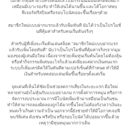
ไม่กี่ตาก็ทุนหายไปครึ่งหนึ่งแล้ว แม้กระนั้นเมื่อมีเครดิตเพิ่ม ก็
เสมือนมีเบาะรองรับ ทำให้เล่นได้นานขึ้น และได้โอกาสพบ
ฟีเจอร์ฟรีสปินหรือรอบโบนัสเยอะขึ้นเรื่อยๆด้วย
สมาชิกใหม่แบบฝากแรกแล้วรับเพิ่มทันที นับได้ว่าเป็นโปรโมชั่
นที่คุ้มค่าสำหรับคนเริ่มต้นจริงๆ
สำหรับผู้ที่เพิ่งจะเริ่มต้นเล่นสล็อต “สมาชิกใหม่แบบฝากแรก
แล้วรับเพิ่มโดยทันที” นับว่าเป็นโปรโมชั่นที่คุ้มค่าจริงๆจากมุม
มองของผู้เล่นมือใหม่ เนื่องจากช่วยเพิ่มทุนเริ่มต้นโดยไม่ต้องลุ้น
หรือทำกิจกรรมพิเศษอะไรก็แล้วแต่เพียงแค่ฝากเงินหนแรก
ระบบก็เพิ่มเครดิตให้ในทันทีตามเปอร์เซ็นต์ที่กำหนด ทำให้มี
เงินสำหรับทดสอบเล่นเพิ่มขึ้นเรื่อยๆตั้งแต่เริ่ม
จุดเด่นที่เห็นได้ชัดเป็นช่วยลดการเสี่ยงในระยะแรก มือใหม่
หลายท่านยังไม่คุ้นกับแบบอย่างเกม การตั้งค่าการหมุน หรือการ
จัดการงบประมาณ การมีโบนัสเพิ่มเข้ามาเสมือนเป็นกันชน
ทำให้สามารถลองผิดลองถูกได้มากขึ้นโดยไม่ต้องกังวลว่าเงินจะ
หมดเร็วเกินความจำเป็น นอกจากนี้ยังช่วยทำให้มีโอกาสเจอฟี
พบร์พิเศษ ดังเช่น ฟรีสปิน หรือรอบโบนัส ได้บ่อยมากขึ้น ด้วย
เหตุว่ามีทุนหมุนมากกว่าเดิม