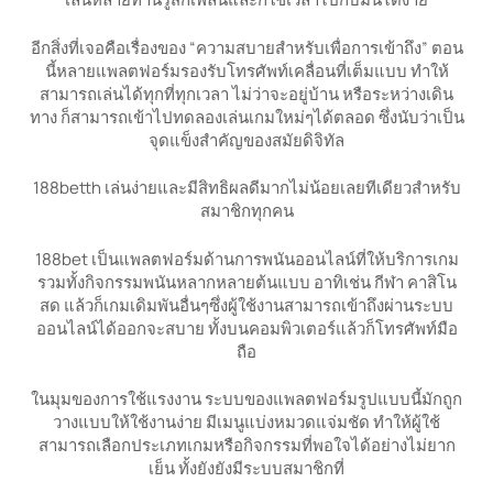
อีกสิ่งที่เจอคือเรื่องของ “ความสบายสำหรับเพื่อการเข้าถึง” ตอน
นี้หลายแพลตฟอร์มรองรับโทรศัพท์เคลื่อนที่เต็มแบบ ทำให้
สามารถเล่นได้ทุกที่ทุกเวลา ไม่ว่าจะอยู่บ้าน หรือระหว่างเดิน
ทาง ก็สามารถเข้าไปทดลองเล่นเกมใหม่ๆได้ตลอด ซึ่งนับว่าเป็น
จุดแข็งสำคัญของสมัยดิจิทัล
188betth เล่นง่ายและมีสิทธิผลดีมากไม่น้อยเลยทีเดียวสำหรับ
สมาชิกทุกคน
188bet เป็นแพลตฟอร์มด้านการพนันออนไลน์ที่ให้บริการเกม
รวมทั้งกิจกรรมพนันหลากหลายต้นแบบ อาทิเช่น กีฬา คาสิโน
สด แล้วก็เกมเดิมพันอื่นๆซึ่งผู้ใช้งานสามารถเข้าถึงผ่านระบบ
ออนไลน์ได้ออกจะสบาย ทั้งบนคอมพิวเตอร์แล้วก็โทรศัพท์มือ
ถือ
ในมุมของการใช้แรงงาน ระบบของแพลตฟอร์มรูปแบบนี้มักถูก
วางแบบให้ใช้งานง่าย มีเมนูแบ่งหมวดแจ่มชัด ทำให้ผู้ใช้
สามารถเลือกประเภทเกมหรือกิจกรรมที่พอใจได้อย่างไม่ยาก
เย็น ทั้งยังยังมีระบบสมาชิกที่