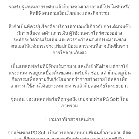
รองรับผู้เล่นหลายระดับ แล้วก็บางช่วงเวลาอาจมีโปรโมชั่นหรือ
สิทธิพิเศษตามเงื่อนไขของแต่ละกิจกรรม
สิ่งจำเป็นที่ควรรู้เรื่องคือ บริการลักษณะนี้เกี่ยวกับการเดิมพันซึ่ง
มีการเสี่ยงทางด้านการเงิน ผู้ใช้งานควรไตร่ตรองอย่าง
ระมัดระวังก่อนเริ่มเล่น และควรจะกำหนดงบประมาณของ
ตนเองให้แจ่มกระจ่าง เพื่อปกป้องผลกระทบที่อาจเกิดขึ้นจาก
การใช้จ่ายเกินตัว
เป็นแพลตฟอร์มที่มีฟีพบร์มากมายและก็เข้าถึงง่าย แต่การใช้
แรงงานควรอยู่บนเบื้องต้นของความรับผิดชอบ แล้วก็มองดูเป็น
กิจกรรมเพื่อความรื่นเริงใจมากกว่าการสร้างรายได้หลัก เพื่อ
สามารถใช้งานได้อย่างเหมาะควรแล้วก็ปลอดภัยในระยะยาว
จุดเด่น ของแพลตฟอร์มที่ถูกพูดถึง เกมจากค่าย PG Soft โดย
ภาพรวม
1. เกมกราฟิกสวย เล่นง่าย
จุดแข็งของ PG Soft เป็นการออกแบบเกมที่เน้นย้ำภาพสวย สีสด