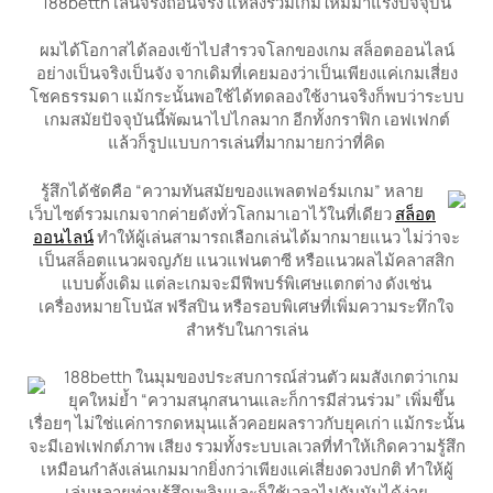
188betth เล่นจริงถอนจริง แหล่งรวมเกมใหม่มาแรงปัจจุบัน
ผมได้โอกาสได้ลองเข้าไปสำรวจโลกของเกม สล็อตออนไลน์
อย่างเป็นจริงเป็นจัง จากเดิมที่เคยมองว่าเป็นเพียงแค่เกมเสี่ยง
โชคธรรมดา แม้กระนั้นพอใช้ได้ทดลองใช้งานจริงก็พบว่าระบบ
เกมสมัยปัจจุบันนี้พัฒนาไปไกลมาก อีกทั้งกราฟิก เอฟเฟกต์
แล้วก็รูปแบบการเล่นที่มากมายกว่าที่คิด
รู้สึกได้ชัดคือ “ความทันสมัยของแพลตฟอร์มเกม” หลาย
เว็บไซต์รวมเกมจากค่ายดังทั่วโลกมาเอาไว้ในที่เดียว
สล็อต
ออนไลน์
ทำให้ผู้เล่นสามารถเลือกเล่นได้มากมายแนว ไม่ว่าจะ
เป็นสล็อตแนวผจญภัย แนวแฟนตาซี หรือแนวผลไม้คลาสสิก
แบบดั้งเดิม แต่ละเกมจะมีฟีพบร์พิเศษแตกต่าง ดังเช่น
เครื่องหมายโบนัส ฟรีสปิน หรือรอบพิเศษที่เพิ่มความระทึกใจ
สำหรับในการเล่น
188betth ในมุมของประสบการณ์ส่วนตัว ผมสังเกตว่าเกม
ยุคใหม่ย้ำ “ความสนุกสนานและก็การมีส่วนร่วม” เพิ่มขึ้น
เรื่อยๆ ไม่ใช่แค่การกดหมุนแล้วคอยผลราวกับยุคเก่า แม้กระนั้น
จะมีเอฟเฟกต์ภาพ เสียง รวมทั้งระบบเลเวลที่ทำให้เกิดความรู้สึก
เหมือนกำลังเล่นเกมมากยิ่งกว่าเพียงแค่เสี่ยงดวงปกติ ทำให้ผู้
เล่นหลายท่านรู้สึกเพลินและก็ใช้เวลาไปกับมันได้ง่าย