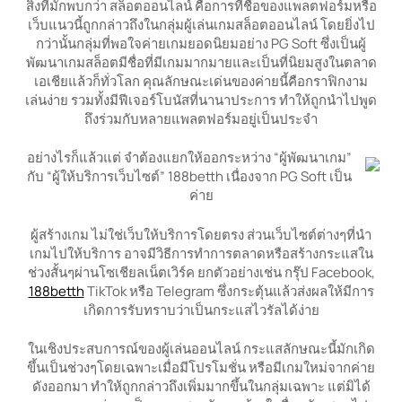
สิ่งที่มักพบกว่า สล็อตออนไลน์ คือการที่ชื่อของแพลตฟอร์มหรือ
เว็บแนวนี้ถูกกล่าวถึงในกลุ่มผู้เล่นเกมสล็อตออนไลน์ โดยยิ่งไป
กว่านั้นกลุ่มที่พอใจค่ายเกมยอดนิยมอย่าง PG Soft ซึ่งเป็นผู้
พัฒนาเกมสล็อตมีชื่อที่มีเกมมากมายและเป็นที่นิยมสูงในตลาด
เอเชียแล้วก็ทั่วโลก คุณลักษณะเด่นของค่ายนี้คือกราฟิกงาม
เล่นง่าย รวมทั้งมีฟีเจอร์โบนัสที่นานาประการ ทำให้ถูกนำไปพูด
ถึงร่วมกับหลายแพลตฟอร์มอยู่เป็นประจำ
อย่างไรก็แล้วแต่ จำต้องแยกให้ออกระหว่าง “ผู้พัฒนาเกม”
กับ “ผู้ให้บริการเว็บไซต์” 188betth เนื่องจาก PG Soft เป็น
ค่าย
ผู้สร้างเกม ไม่ใช่เว็บให้บริการโดยตรง ส่วนเว็บไซต์ต่างๆที่นำ
เกมไปให้บริการ อาจมีวิธีการทำการตลาดหรือสร้างกระแสใน
ช่วงสั้นๆผ่านโซเชียลเน็ตเวิร์ค ยกตัวอย่างเช่น กรุ๊ป Facebook,
188betth
TikTok หรือ Telegram ซึ่งกระตุ้นแล้วส่งผลให้มีการ
เกิดการรับทราบว่าเป็นกระแสไวรัลได้ง่าย
ในเชิงประสบการณ์ของผู้เล่นออนไลน์ กระแสลักษณะนี้มักเกิด
ขึ้นเป็นช่วงๆโดยเฉพาะเมื่อมีโปรโมชั่น หรือมีเกมใหม่จากค่าย
ดังออกมา ทำให้ถูกกล่าวถึงเพิ่มมากขึ้นในกลุ่มเฉพาะ แต่มิได้