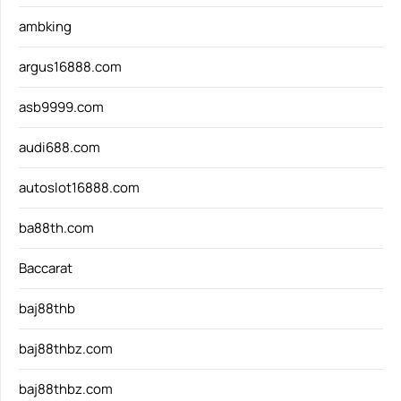
ambking
argus16888.com
asb9999.com
audi688.com
autoslot16888.com
ba88th.com
Baccarat
baj88thb
baj88thbz.com
baj88thbz.com