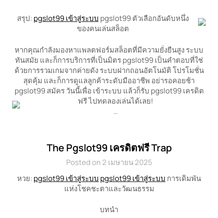
สรุป:
pgslot99 เข้าสู่ระบบ
pgslot99 ตัวเลือกอันดับหนึ่ง
ของคนเล่นสล็อต
หากคุณกำลังมองหาแพลตฟอร์มสล็อตที่มีความยั่งยืนสูง ระบบ
ทันสมัย และก็การบริการที่เป็นมิตร pgslot99 เป็นคำตอบที่ใช่
ด้วยการรวมเกมจากค่ายดัง ระบบฝากถอนอัตโนมัติ โปรโมชั่น
สุดคุ้ม และก็การดูแลลูกค้าระดับมืออาชีพ อย่ารอคอยช้า
pgslot99 สมัคร วันนี้เพื่อ เข้าระบบ แล้วก็รับ pgslot99 เครดิต
ฟรี ไปทดลองเล่นได้เลย!
…
The Pgslot99 เครดิตฟรี Trap
Posted on 2 เมษายน 2025
หวย:
pgslot99 เข้าสู่ระบบ
pgslot99 เข้าสู่ระบบ
การเดิมพัน
แห่งโชคชะตาและวัฒนธรรม
บทนำ