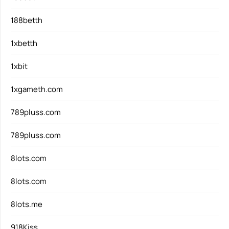
188betth
1xbetth
1xbit
1xgameth.com
789pluss.com
789pluss.com
8lots.com
8lots.com
8lots.me
918Kiss