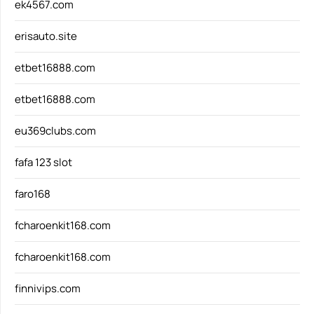
ek4567.com
erisauto.site
etbet16888.com
etbet16888.com
eu369clubs.com
fafa 123 slot
faro168
fcharoenkit168.com
fcharoenkit168.com
finnivips.com