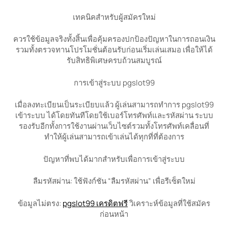
เทคนิคสำหรับผู้สมัครใหม่
ควรใช้ข้อมูลจริงทั้งสิ้นเพื่อคุ้มครองปกป้องปัญหาในการถอนเงิน
รวมทั้งตรวจทานโปรโมชั่นต้อนรับก่อนเริ่มเล่นเสมอ เพื่อให้ได้
รับสิทธิพิเศษครบถ้วนสมบูรณ์
การเข้าสู่ระบบ pgslot99
เมื่อลงทะเบียนเป็นระเบียบแล้ว ผู้เล่นสามารถทำการ pgslot99
เข้าระบบ ได้โดยทันทีโดยใช้เบอร์โทรศัพท์และรหัสผ่าน ระบบ
รองรับอีกทั้งการใช้งานผ่านเว็บไซต์รวมทั้งโทรศัพท์เคลื่อนที่
ทำให้ผู้เล่นสามารถเข้าเล่นได้ทุกที่ที่ต้องการ
ปัญหาที่พบได้มากสำหรับเพื่อการเข้าสู่ระบบ
ลืมรหัสผ่าน: ใช้ฟังก์ชัน “ลืมรหัสผ่าน” เพื่อรีเซ็ตใหม่
ข้อมูลไม่ตรง:
pgslot99 เครดิตฟรี
วิเคราะห์ข้อมูลที่ใช้สมัคร
ก่อนหน้า