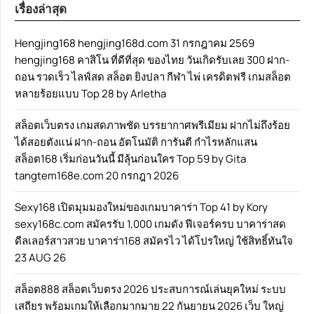
เรื่องล่าสุด
Hengjing168 hengjing168d.com 31 กรกฎาคม 2569
hengjing168 คาสิโน ที่ดีที่สุด ของไทย วันเกิดรับเลย 300 ฝาก-
ถอน รวดเร็ว ไลฟ์สด สล็อต ยิงปลา กีฬา ไพ่ เครดิตฟรี เกมสล็อต
หลายร้อยแบบ Top 28 by Arletha
สล็อตเว็บตรง เกมสดภาพชัด บรรยากาศพรีเมียม ฝากไม่ถึงร้อย
ได้สอยตังแน่ ฝาก-ถอน อัตโนมัติ การันตี กำไรหลักแสน
สล็อต168 เริ่มก่อนวันนี้ มีลุ้นก่อนใคร Top 59 by Gita
tangtem168e.com 20 กรกฎา 2026
Sexy168 เปิดมุมมองใหม่ของเกมบาคาร่า Top 41 by Kory
sexy168c.com สมัครรับ 1,000 เกมดัง ฟีเจอร์ครบ บาคาร่าสด
ดีลเลอร์สาวสวย บาคาร่า168 สมัครไว ได้โปรใหญ่ ใช้สิทธิ์ทันใจ
23 AUG 26
สล็อต888 สล็อตเว็บตรง 2026 ประสบการณ์เล่นยุคใหม่ ระบบ
เสถียร พร้อมเกมให้เลือกมากมาย 22 กันยายน 2026 เว็บ ใหญ่