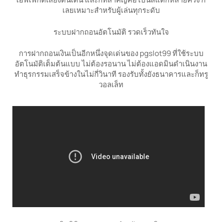
เลยเหมาะสำหรับผู้เล่นทุกระดับ
ระบบฝากถอนอัตโนมัติ รวดเร็วทันใจ
การฝากถอนเงินเป็นอีกหนึ่งจุดเด่นของ pgslot99 ที่ใช้ระบบ
อัตโนมัติเต็มต้นแบบ ไม่ต้องรอนาน ไม่ต้องแอดมินดำเนินงาน
ทำธุรกรรมเสร็จข้างในไม่กี่วินาที รองรับทั้งยังธนาคารและก็ทรู
วอลเล็ท