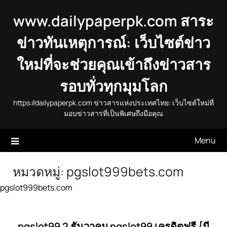
Skip
www.dailypaperpk.com สาระ
to
content
ข่าวทันเหตุการณ์: เว็บไซต์ข่าว
ใหม่ที่จะช่วยคุณเข้าถึงข่าวสาร
รอบทั่วทุกมุมโลก
https://dailypaperpk.com ข่าวสารแห่งประเทศไทย: เว็บไซต์ใหม่ที่
มอบข่าวสารที่เป็นพิเศษถึงมือคุณ
Menu
หมวดหมู่:
pgslot999bets.com
pgslot999bets.com
pgslot99 2 ธันวาคม pgslot99 เครดิตฟรี {มี