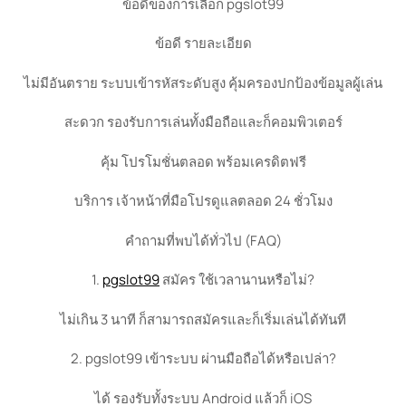
ข้อดีของการเลือก pgslot99
ข้อดี รายละเอียด
ไม่มีอันตราย ระบบเข้ารหัสระดับสูง คุ้มครองปกป้องข้อมูลผู้เล่น
สะดวก รองรับการเล่นทั้งมือถือและก็คอมพิวเตอร์
คุ้ม โปรโมชั่นตลอด พร้อมเครดิตฟรี
บริการ เจ้าหน้าที่มือโปรดูแลตลอด 24 ชั่วโมง
คำถามที่พบได้ทั่วไป (FAQ)
1.
pgslot99
สมัคร ใช้เวลานานหรือไม่?
ไม่เกิน 3 นาที ก็สามารถสมัครและก็เริ่มเล่นได้ทันที
2. pgslot99 เข้าระบบ ผ่านมือถือได้หรือเปล่า?
ได้ รองรับทั้งระบบ Android แล้วก็ iOS