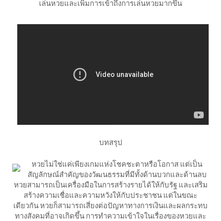
เล่นหวยและเพิ่มการเข้าถึงการเล่นหวยมากขึ้น
บทสรุป
หวยไม่ใช่แค่เพียงเกมแห่งโชคชะตาหรือโอกาส แต่เป็น
สัญลักษณ์สำคัญของวัฒนธรรมที่มีทั้งด้านบวกและด้านลบ
หวยสามารถเป็นเครื่องมือในการสร้างรายได้ให้กับรัฐ และเสริม
สร้างความเชื่อและความหวังให้กับประชาชน แต่ในขณะ
เดียวกัน หวยก็สามารถเสี่ยงต่อปัญหาทางการเงินและผลกระทบ
ทางสังคมที่อาจเกิดขึ้น การทำความเข้าใจในเรื่องของหวยและ