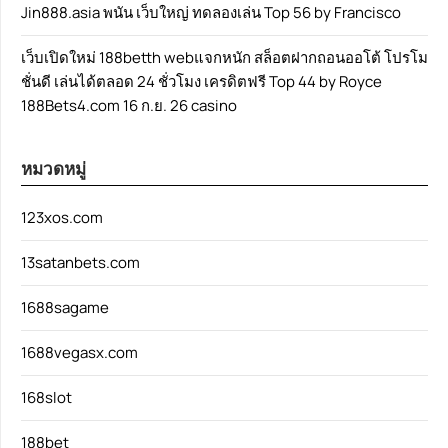
Jin888.asia พนัน เว็บใหญ่ ทดลองเล่น Top 56 by Francisco
เว็บเปิดใหม่ 188betth webแจกหนัก สล็อตฝากถอนออโต้ โปรโม
ชั่นดี เล่นได้ตลอด 24 ชั่วโมง เครดิตฟรี Top 44 by Royce
188Bets4.com 16 ก.ย. 26 casino
หมวดหมู่
123xos.com
13satanbets.com
1688sagame
1688vegasx.com
168slot
188bet