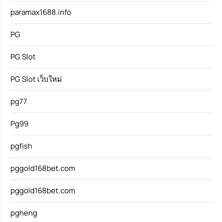
paramax1688.info
PG
PG Slot
PG Slot เว็บใหม่
pg77
Pg99
pgfish
pggold168bet.com
pggold168bet.com
pgheng