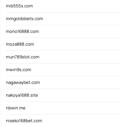
mib555s.com
mmgoldsbets.com
mono16888.com
moza888.com
mun789slot.com
mwin9s.com
nagawaybet.com
nakoya1688.site
nbwin.me
niseko168bet.com