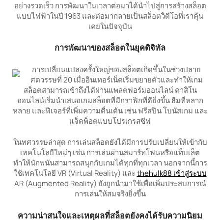
อย่างรวดเร็ว การพัฒนาในเวลาต่อมาได้นำไปสู่การสร้างสล็อต
แบบไฟฟ้าในปี 1963 และต่อมากลายเป็นสล็อตวิดีโอที่เราคุ้น
เคยในปัจจุบัน
การพัฒนาของสล็อตในยุคดิจิทัล
การเปลี่ยนแปลงครั้งใหญ่ของสล็อตเกิดขึ้นในช่วงปลาย
ศตวรรษที่ 20 เมื่ออินเทอร์เน็ตเริ่มขยายตัวและทำให้เกม
สล็อตสามารถเข้าถึงได้ผ่านแพลตฟอร์มออนไลน์ คาสิโน
ออนไลน์เริ่มนำเสนอเกมสล็อตที่มีกราฟิกที่ดียิ่งขึ้น ธีมที่หลาก
หลาย และฟีเจอร์ที่เพิ่มความตื่นเต้น เช่น ฟรีสปิน โบนัสเกม และ
แจ็คพ็อตแบบโปรเกรสซีฟ
ในทศวรรษล่าสุด การเล่นสล็อตยังได้มีการปรับเปลี่ยนให้เข้ากับ
เทคโนโลยีใหม่ๆ เช่น การเล่นผ่านสมาร์ทโฟนหรือแท็บเล็ต
ทำให้นักพนันสามารถสนุกกับเกมได้ทุกที่ทุกเวลา นอกจากนี้การ
ใช้เทคโนโลยี VR (Virtual Reality) และ
thehulk88 เข้าสู่ระบบ
AR (Augmented Reality) ยังถูกนำมาใช้เพื่อเพิ่มประสบการณ์
การเล่นให้สมจริงยิ่งขึ้น
ความน่าสนใจและเหตุผลที่สล็อตยังคงได้รับความนิยม