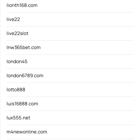
lionth168.com
live22
live22slot
lnw365bet.com
london45
london6789.com
lotto888
luis16888.com
lux555.net
m4newonline.com