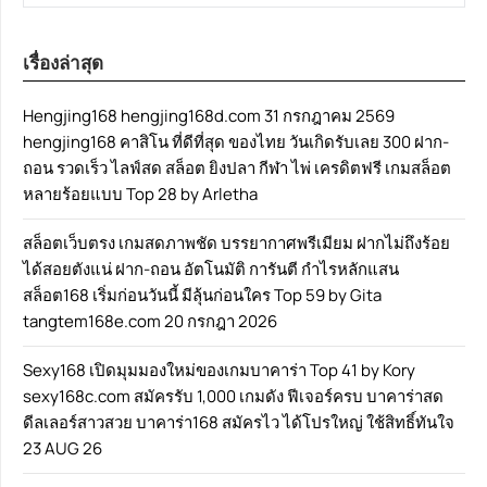
เรื่องล่าสุด
Hengjing168 hengjing168d.com 31 กรกฎาคม 2569
hengjing168 คาสิโน ที่ดีที่สุด ของไทย วันเกิดรับเลย 300 ฝาก-
ถอน รวดเร็ว ไลฟ์สด สล็อต ยิงปลา กีฬา ไพ่ เครดิตฟรี เกมสล็อต
หลายร้อยแบบ Top 28 by Arletha
สล็อตเว็บตรง เกมสดภาพชัด บรรยากาศพรีเมียม ฝากไม่ถึงร้อย
ได้สอยตังแน่ ฝาก-ถอน อัตโนมัติ การันตี กำไรหลักแสน
สล็อต168 เริ่มก่อนวันนี้ มีลุ้นก่อนใคร Top 59 by Gita
tangtem168e.com 20 กรกฎา 2026
Sexy168 เปิดมุมมองใหม่ของเกมบาคาร่า Top 41 by Kory
sexy168c.com สมัครรับ 1,000 เกมดัง ฟีเจอร์ครบ บาคาร่าสด
ดีลเลอร์สาวสวย บาคาร่า168 สมัครไว ได้โปรใหญ่ ใช้สิทธิ์ทันใจ
23 AUG 26