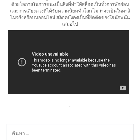
ด้วยโอกาสในการชนะเป็นสิ่งที่ทำให้สล็อตเป็นทั้งการพักผ่อน
และการเสี่ยงดวงที่ได้รับความนิยมทั่วโลก ไม่ว่าจะเป็นในคาสิ
โนจริงหรือบนออนไลน์ สล็อตยังคงเป็นที่ยึดติดของใจนักพนัน
เสมอไป
…
ค้นหา
สำหรับ: