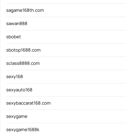
sagame168th.com
sawan888
sbobet
sbotop1688.com
sclass8888.com
sexy168
sexyauto168
sexybaccarat168.com
sexygame
sexygame1688k