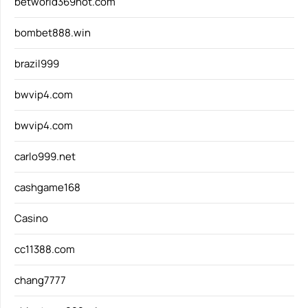
betworld369hot.com
bombet888.win
brazil999
bwvip4.com
bwvip4.com
carlo999.net
cashgame168
Casino
cc11388.com
chang7777