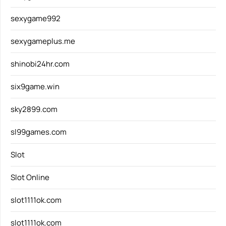
sexygame992
sexygameplus.me
shinobi24hr.com
six9game.win
sky2899.com
sl99games.com
Slot
Slot Online
slot1111ok.com
slot1111ok.com