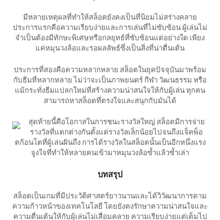
มีหลายเหตุผลที่ทำให้สล็อตยังคงเป็นที่นิยมไม่สร่างคลาย
ประการแรกคือความเรียบง่ายและการเล่นที่ไม่ซับซ้อน ผู้เล่นไม่
จำเป็นต้องมีทักษะพิเศษหรือกลยุทธ์ที่ซับซ้อนแต่อย่างใด เพียง
แค่หมุนวงล้อและรอผลลัพธ์ซึ่งเป็นสิ่งที่น่าตื่นเต้น
ประการที่สองคือความหลากหลาย สล็อตในยุคปัจจุบันมาพร้อม
กับธีมที่หลากหลาย ไม่ว่าจะเป็นภาพยนตร์ กีฬา วัฒนธรรม หรือ
แม้กระทั่งธีมแปลกใหม่ที่สร้างความน่าสนใจให้กับผู้เล่น ทุกคน
สามารถหาสล็อตที่ตรงใจและสนุกกับมันได้
สุดท้ายนี้คือโอกาสในการชนะรางวัลใหญ่ สล็อตมีการจ่าย
รางวัลที่แตกต่างกันตั้งแต่รางวัลเล็กน้อยไปจนถึงแจ็คพ็อ
ตก้อนโตที่ผู้เล่นฝันถึง การได้รางวัลในสล็อตนั้นเป็นอีกหนึ่งแรง
จูงใจที่ทำให้หลายคนเข้ามาหมุนวงล้อซ้ำแล้วซ้ำเล่า
บทสรุป
สล็อตเป็นเกมที่มีประวัติศาสตร์ยาวนานและได้วิวัฒนาการตาม
ความก้าวหน้าของเทคโนโลยี โดยยังคงรักษาความน่าสนใจและ
ความตื่นเต้นให้กับผู้เล่นไม่เสื่อมคลาย ความเรียบง่ายแต่เต็มไป