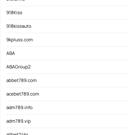
918Kiss
918kissauto
9kpluss.com
ABA
ABAGroup2
abbet789.com
acebet789.com
adm789.info
adm789.vip
allbet24hr