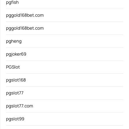
pgfish
pggold168bet.com
pggold168bet.com
pgheng
pgjoker69
PGSlot
pgslot168
pgslot77
pgslot77.com
pgslot99