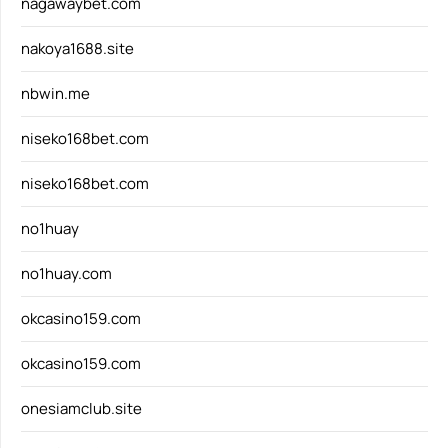
nagawaybet.com
nakoya1688.site
nbwin.me
niseko168bet.com
niseko168bet.com
no1huay
no1huay.com
okcasino159.com
okcasino159.com
onesiamclub.site