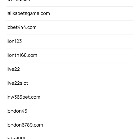
lalikabetsgame.com
lcbet444.com
lion123
lionth168.com
live22
live22slot
lnw365bet.com
london45
london6789.com
lotto888