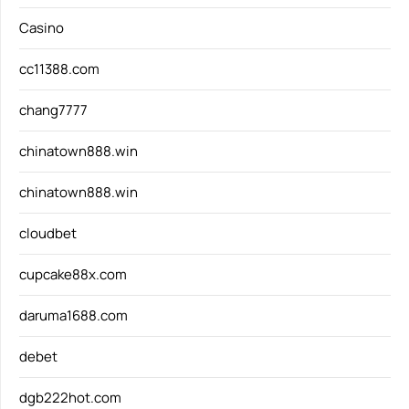
Casino
cc11388.com
chang7777
chinatown888.win
chinatown888.win
cloudbet
cupcake88x.com
daruma1688.com
debet
dgb222hot.com