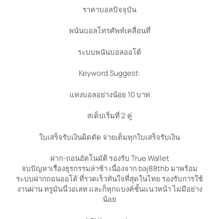
ราคาบอลปัจจุบัน
พนันบอลโทรศัพท์เคลื่อนที่
ระบบพนันบอลออโต้
Keyword Suggest:
แทงบอลอย่างน้อย 10 บาท
สเต็ปเริ่มที่ 2 คู่
ใบเสร็จรับเงินผิดตัด จ่ายเต็มทุกใบเสร็จรับเงิน
ฝาก-ถอนอัตโนมัติ รองรับ True Wallet
จบปัญหาเรื่องธุรกรรมล่าช้า เนื่องจาก baj88thb มาพร้อม
ระบบฝากถอนออโต้ ที่รวดเร็วทันใจที่สุดในไทย รองรับการใช้
งานผ่าน ทรูมันนี่วอเลท และก็ทุกแบงค์ชั้นแนวหน้า ไม่มีอย่าง
น้อย