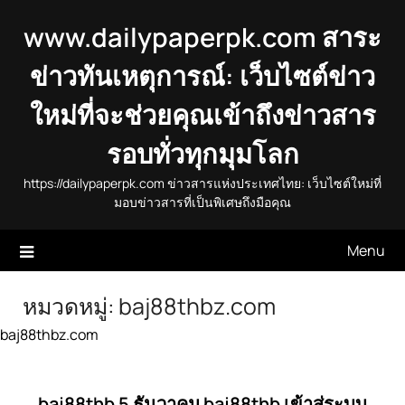
Skip
www.dailypaperpk.com สาระ
to
content
ข่าวทันเหตุการณ์: เว็บไซต์ข่าว
ใหม่ที่จะช่วยคุณเข้าถึงข่าวสาร
รอบทั่วทุกมุมโลก
https://dailypaperpk.com ข่าวสารแห่งประเทศไทย: เว็บไซต์ใหม่ที่
มอบข่าวสารที่เป็นพิเศษถึงมือคุณ
Menu
หมวดหมู่:
baj88thbz.com
baj88thbz.com
baj88thb 5 ธันวาคม baj88thb เข้าสู่ระบบ