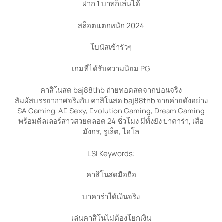
ฝาก 1 บาทก็เล่นได้
สล็อตแตกหนัก 2024
โบนัสเข้ารัวๆ
เกมที่ได้รับความนิยม PG
คาสิโนสด baj88thb ถ่ายทอดสดจากบ่อนจริง
สัมผัสบรรยากาศจริงกับ คาสิโนสด baj88thb จากค่ายดังอย่าง
SA Gaming, AE Sexy, Evolution Gaming, Dream Gaming
พร้อมดีลเลอร์สาวสวยตลอด 24 ชั่วโมง มีทั้งยัง บาคาร่า, เสือ
มังกร, รูเล็ต, ไฮโล
LSI Keywords:
คาสิโนสดมือถือ
บาคาร่าได้เงินจริง
เล่นคาสิโนไม่ต้องโยกเงิน