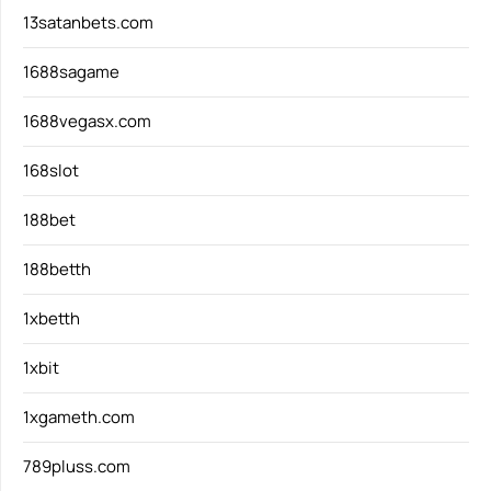
13satanbets.com
1688sagame
1688vegasx.com
168slot
188bet
188betth
1xbetth
1xbit
1xgameth.com
789pluss.com