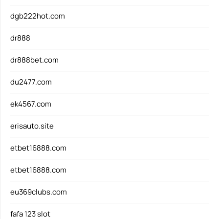
dgb222hot.com
dr888
dr888bet.com
du2477.com
ek4567.com
erisauto.site
etbet16888.com
etbet16888.com
eu369clubs.com
fafa 123 slot