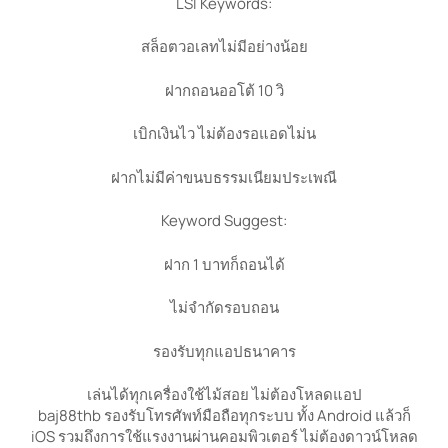
LSI Keywords:
สล็อตวอเลทไม่มีอย่างน้อย
ฝากถอนออโต้ 10 วิ
เบิกเงินไว ไม่ต้องรอแอดไม่น
ฝากไม่มีค่าขนบธรรมเนียมประเพณี
Keyword Suggest:
ฝาก 1 บาทก็ถอนได้
ไม่จำกัดรอบถอน
รองรับทุกแอปธนาคาร
เล่นได้ทุกเครื่องใช้ไม้สอย ไม่ต้องโหลดแอป
baj88thb รองรับโทรศัพท์มือถือทุกระบบ ทั้ง Android แล้วก็
iOS รวมถึงการใช้แรงงานผ่านคอมพิวเตอร์ ไม่ต้องดาวน์โหลด