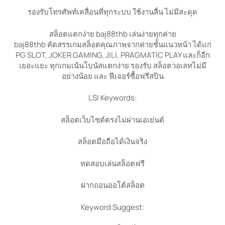
รองรับโทรศัพท์เคลื่อนที่ทุกระบบ ใช้งานลื่น ไม่มีสะดุด
สล็อตแตกง่าย baj88thb เล่นง่ายทุกค่าย
baj88thb คัดสรรเกมสล็อตคุณภาพจากค่ายชั้นแนวหน้า ได้แก่
PG SLOT, JOKER GAMING, JILI, PRAGMATIC PLAY และก็อีก
เยอะแยะ ทุกเกมเน้นโบนัสแตกง่าย รองรับ สล็อตวอเลทไม่มี
อย่างน้อย และ ฟีเจอร์ซื้อฟรีสปิน
LSI Keywords:
สล็อตเว็บไซต์ตรงไม่ผ่านเอเย่นต์
สล็อตมือถือได้เงินจริง
ทดสอบเล่นสล็อตฟรี
ฝากถอนออโต้สล็อต
Keyword Suggest: