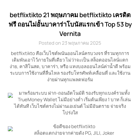
betflixtikto 21 พฤษภาคม betflixtikto เครดิต
ฟรี ถอนไม่อั้นบาคาร่าโบนัสแรกเข้า Top 53 by
Vernita
Posted on 23 พฤษภาคม 2025
betflixtikto คือเว็บไซต์พนันออนไลน์ครบวงจร ที่รวมทุกการ
เดิมพันเอาไว้ภายในที่เดียว ไม่ว่าจะเป็น สล็อตออนไลน์แตก
ง่าย, คาสิโนสด, บาคาร่า, หรือ แทงบอลออนไลน์ค่าน้ำดี พร้อม
ระบบการใช้งานที่ลื่นไหล รองรับโทรศัพท์เคลื่อนที่ และใช้งาน
ง่ายผ่านทุกแพลตฟอร์ม
มาพร้อมระบบ ฝาก-ถอนอัตโนมัติ รองรับทุกแบงค์รวมทั้ง
TrueMoney Wallet ไม่มีอย่างต่ำ เริ่มต้นเพียง 1 บาท ก็เล่น
ได้ทันที เว็บไซต์ตรงไม่ผ่านเอเย่นต์ ไม่มีอันตราย จ่ายจริง
โปร่งใส
ข้อดีของ betflixtikto
สล็อตแตกง่ายจากค่ายดัง PG, JILI, Joker