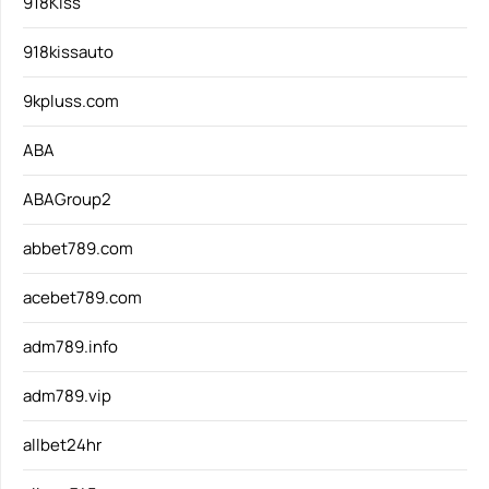
918Kiss
918kissauto
9kpluss.com
ABA
ABAGroup2
abbet789.com
acebet789.com
adm789.info
adm789.vip
allbet24hr