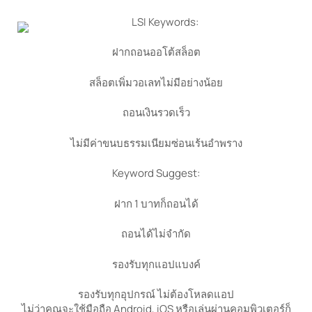
LSI Keywords:
ฝากถอนออโต้สล็อต
สล็อตเพิ่มวอเลทไม่มีอย่างน้อย
ถอนเงินรวดเร็ว
ไม่มีค่าขนบธรรมเนียมซ่อนเร้นอำพราง
Keyword Suggest:
ฝาก 1 บาทก็ถอนได้
ถอนได้ไม่จำกัด
รองรับทุกแอปแบงค์
รองรับทุกอุปกรณ์ ไม่ต้องโหลดแอป
ไม่ว่าคุณจะใช้มือถือ Android, iOS หรือเล่นผ่านคอมพิวเตอร์ก็