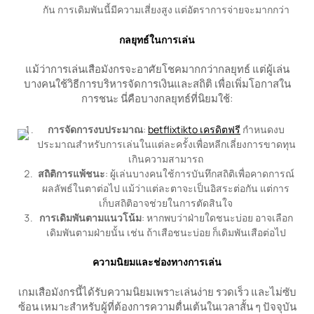
กัน การเดิมพันนี้มีความเสี่ยงสูง แต่อัตราการจ่ายจะมากกว่า
กลยุทธ์ในการเล่น
แม้ว่าการเล่นเสือมังกรจะอาศัยโชคมากกว่ากลยุทธ์ แต่ผู้เล่น
บางคนใช้วิธีการบริหารจัดการเงินและสถิติ เพื่อเพิ่มโอกาสใน
การชนะ นี่คือบางกลยุทธ์ที่นิยมใช้:
การจัดการงบประมาณ
:
betflixtikto เครดิตฟรี
กำหนดงบ
ประมาณสำหรับการเล่นในแต่ละครั้งเพื่อหลีกเลี่ยงการขาดทุน
เกินความสามารถ
สถิติการแพ้ชนะ
: ผู้เล่นบางคนใช้การบันทึกสถิติเพื่อคาดการณ์
ผลลัพธ์ในตาต่อไป แม้ว่าแต่ละตาจะเป็นอิสระต่อกัน แต่การ
เก็บสถิติอาจช่วยในการตัดสินใจ
การเดิมพันตามแนวโน้ม
: หากพบว่าฝ่ายใดชนะบ่อย อาจเลือก
เดิมพันตามฝ่ายนั้น เช่น ถ้าเสือชนะบ่อย ก็เดิมพันเสือต่อไป
ความนิยมและช่องทางการเล่น
เกมเสือมังกรนี้ได้รับความนิยมเพราะเล่นง่าย รวดเร็ว และไม่ซับ
ซ้อน เหมาะสำหรับผู้ที่ต้องการความตื่นเต้นในเวลาสั้น ๆ ปัจจุบัน