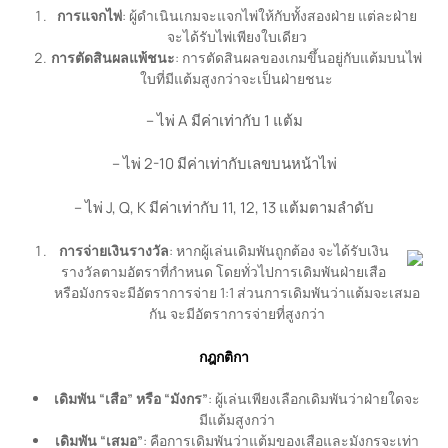
การแจกไพ่
: ผู้ดำเนินเกมจะแจกไพ่ให้กับทั้งสองฝ่าย แต่ละฝ่าย
จะได้รับไพ่เพียงใบเดียว
การตัดสินผลแพ้ชนะ
: การตัดสินผลของเกมขึ้นอยู่กับแต้มบนไพ่
ใบที่มีแต้มสูงกว่าจะเป็นฝ่ายชนะ
– ไพ่ A มีค่าเท่ากับ 1 แต้ม
– ไพ่ 2-10 มีค่าเท่ากับเลขบนหน้าไพ่
– ไพ่ J, Q, K มีค่าเท่ากับ 11, 12, 13 แต้มตามลำดับ
การจ่ายเงินรางวัล
: หากผู้เล่นเดิมพันถูกต้อง จะได้รับเงิน
รางวัลตามอัตราที่กำหนด โดยทั่วไปการเดิมพันฝ่ายเสือ
หรือมังกรจะมีอัตราการจ่าย 1:1 ส่วนการเดิมพันว่าแต้มจะเสมอ
กัน จะมีอัตราการจ่ายที่สูงกว่า
กฎกติกา
เดิมพัน “เสือ” หรือ “มังกร”
: ผู้เล่นเพียงเลือกเดิมพันว่าฝ่ายใดจะ
มีแต้มสูงกว่า
เดิมพัน “เสมอ”
: คือการเดิมพันว่าแต้มของเสือและมังกรจะเท่า