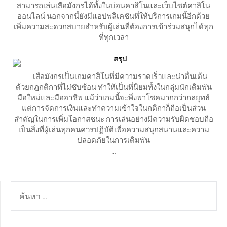
สามารถเล่นเสือมังกรได้ทั้งในบ่อนคาสิโนและเว็บไซต์คาสิโน
ออนไลน์ นอกจากนี้ยังมีแอปพลิเคชันที่ให้บริการเกมนี้อีกด้วย
เพิ่มความสะดวกสบายสำหรับผู้เล่นที่ต้องการเข้าร่วมสนุกได้ทุก
ที่ทุกเวลา
สรุป
เสือมังกรเป็นเกมคาสิโนที่มีความรวดเร็วและน่าตื่นเต้น
ด้วยกฎกติกาที่ไม่ซับซ้อน ทำให้เป็นที่นิยมทั้งในกลุ่มนักเดิมพัน
มือใหม่และมืออาชีพ แม้ว่าเกมนี้จะพึ่งพาโชคมากกว่ากลยุทธ์
แต่การจัดการเงินและทำความเข้าใจในกติกาก็ถือเป็นส่วน
สำคัญในการเพิ่มโอกาสชนะ การเล่นอย่างมีความรับผิดชอบถือ
เป็นสิ่งที่ผู้เล่นทุกคนควรปฏิบัติเพื่อความสนุกสนานและความ
ปลอดภัยในการเดิมพัน
…
ค้นหา
สำหรับ: