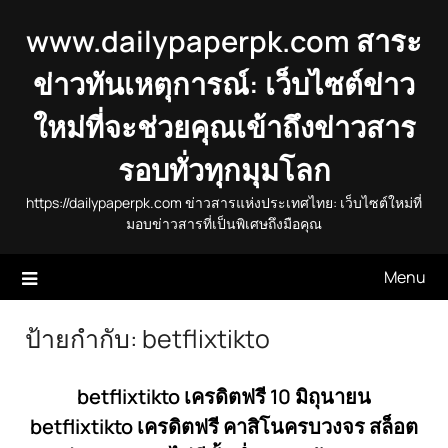
Skip
www.dailypaperpk.com สาระ
to
content
ข่าวทันเหตุการณ์: เว็บไซต์ข่าว
ใหม่ที่จะช่วยคุณเข้าถึงข่าวสาร
รอบทั่วทุกมุมโลก
https://dailypaperpk.com ข่าวสารแห่งประเทศไทย: เว็บไซต์ใหม่ที่
มอบข่าวสารที่เป็นพิเศษถึงมือคุณ
Menu
ป้ายกำกับ:
betflixtikto
betflixtikto เครดิตฟรี 10 มิถุนายน
betflixtikto เครดิตฟรี คาสิโนครบวงจร สล็อต