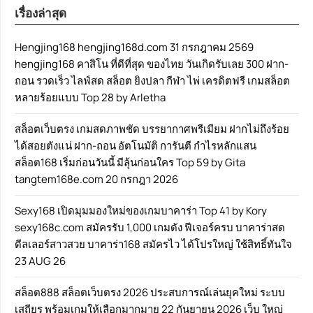
เรื่องล่าสุด
Hengjing168 hengjing168d.com 31 กรกฎาคม 2569
hengjing168 คาสิโน ที่ดีที่สุด ของไทย วันเกิดรับเลย 300 ฝาก-
ถอน รวดเร็ว ไลฟ์สด สล็อต ยิงปลา กีฬา ไพ่ เครดิตฟรี เกมสล็อต
หลายร้อยแบบ Top 28 by Arletha
สล็อตเว็บตรง เกมสดภาพชัด บรรยากาศพรีเมียม ฝากไม่ถึงร้อย
ได้สอยตังแน่ ฝาก-ถอน อัตโนมัติ การันตี กำไรหลักแสน
สล็อต168 เริ่มก่อนวันนี้ มีลุ้นก่อนใคร Top 59 by Gita
tangtem168e.com 20 กรกฎา 2026
Sexy168 เปิดมุมมองใหม่ของเกมบาคาร่า Top 41 by Kory
sexy168c.com สมัครรับ 1,000 เกมดัง ฟีเจอร์ครบ บาคาร่าสด
ดีลเลอร์สาวสวย บาคาร่า168 สมัครไว ได้โปรใหญ่ ใช้สิทธิ์ทันใจ
23 AUG 26
สล็อต888 สล็อตเว็บตรง 2026 ประสบการณ์เล่นยุคใหม่ ระบบ
เสถียร พร้อมเกมให้เลือกมากมาย 22 กันยายน 2026 เว็บ ใหญ่