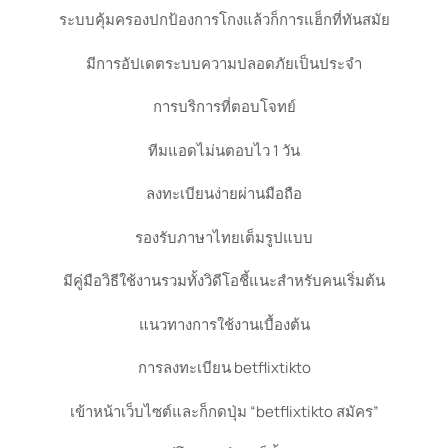
ระบบคุ้มครองปกป้องการโกงแล้วก็การแฮ็กที่ทันสมัย
มีการอัปเดตระบบความปลอดภัยเป็นประจำ
การบริการที่ตอบโจทย์
ทีมแอดไม่นตอบไว 1 วัน
ลงทะเบียนง่ายผ่านมือถือ
รองรับภาษาไทยเต็มรูปแบบ
มีคู่มือวิธีใช้งานรวมทั้งวิดีโอชี้แนะสำหรับคนเริ่มต้น
แนวทางการใช้งานเบื้องต้น
การลงทะเบียน betflixtikto
เข้าหน้าเว็บไซต์และก็กดปุ่ม “betflixtikto สมัคร”