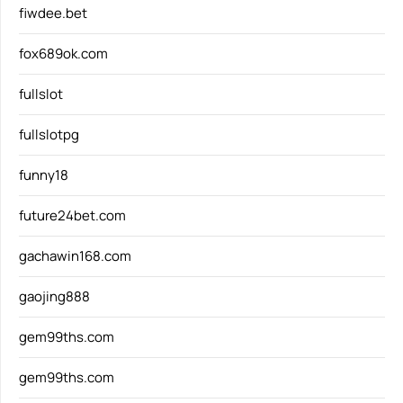
fiwdee.bet
fox689ok.com
fullslot
fullslotpg
funny18
future24bet.com
gachawin168.com
gaojing888
gem99ths.com
gem99ths.com