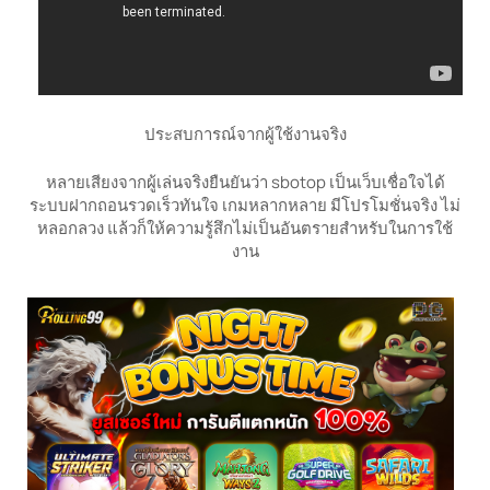
ประสบการณ์จากผู้ใช้งานจริง
หลายเสียงจากผู้เล่นจริงยืนยันว่า sbotop เป็นเว็บเชื่อใจได้
ระบบฝากถอนรวดเร็วทันใจ เกมหลากหลาย มีโปรโมชั่นจริง ไม่
หลอกลวง แล้วก็ให้ความรู้สึกไม่เป็นอันตรายสำหรับในการใช้
งาน