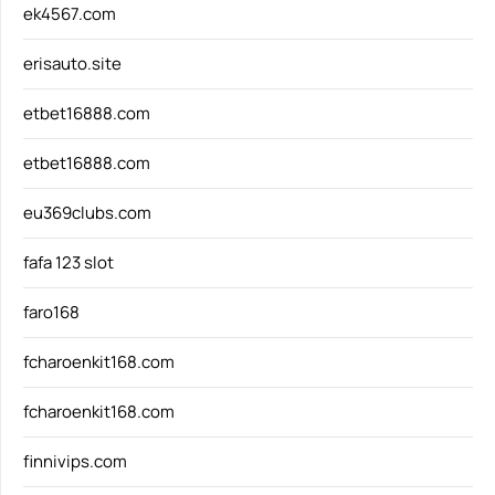
ek4567.com
erisauto.site
etbet16888.com
etbet16888.com
eu369clubs.com
fafa 123 slot
faro168
fcharoenkit168.com
fcharoenkit168.com
finnivips.com