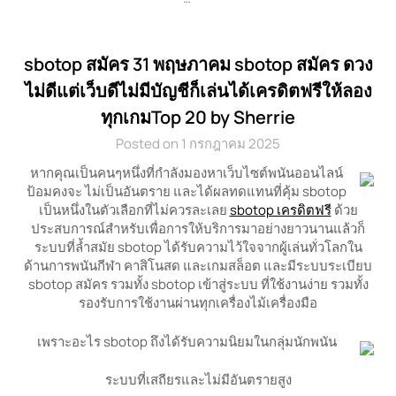
sbotop สมัคร 31 พฤษภาคม sbotop สมัคร ดวง
ไม่ดีแต่เว็บดีไม่มีบัญชีก็เล่นได้เครดิตฟรีให้ลอง
ทุกเกมTop 20 by Sherrie
Posted on 1 กรกฎาคม 2025
หากคุณเป็นคนๆหนึ่งที่กำลังมองหาเว็บไซต์พนันออนไลน์
ป้อมคงจะ ไม่เป็นอันตราย และได้ผลทดแทนที่คุ้ม sbotop
เป็นหนึ่งในตัวเลือกที่ไม่ควรละเลย
sbotop เครดิตฟรี
ด้วย
ประสบการณ์สำหรับเพื่อการให้บริการมาอย่างยาวนานแล้วก็
ระบบที่ล้ำสมัย sbotop ได้รับความไว้ใจจากผู้เล่นทั่วโลกใน
ด้านการพนันกีฬา คาสิโนสด และเกมสล็อต และมีระบบระเบียบ
sbotop สมัคร รวมทั้ง sbotop เข้าสู่ระบบ ที่ใช้งานง่าย รวมทั้ง
รองรับการใช้งานผ่านทุกเครื่องไม้เครื่องมือ
เพราะอะไร sbotop ถึงได้รับความนิยมในกลุ่มนักพนัน
ระบบที่เสถียรและไม่มีอันตรายสูง