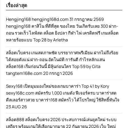
เรื่องล่าสุด
Hengjing168 hengjing168d.com 31 กรกฎาคม 2569
hengjing168 คาสิโน ที่ดีที่สุด ของไทย วันเกิดรับเลย 300 ฝาก-
ถอน รวดเร็ว ไลฟ์สด สล็อต ยิงปลา กีฬา ไพ่ เครดิตฟรี เกมสล็อต
หลายร้อยแบบ Top 28 by Arletha
สล็อตเว็บตรง เกมสดภาพชัด บรรยากาศพรีเมียม ฝากไม่ถึงร้อย
ได้สอยตังแน่ ฝาก-ถอน อัตโนมัติ การันตี กำไรหลักแสน
สล็อต168 เริ่มก่อนวันนี้ มีลุ้นก่อนใคร Top 59 by Gita
tangtem168e.com 20 กรกฎา 2026
Sexy168 เปิดมุมมองใหม่ของเกมบาคาร่า Top 41 by Kory
sexy168c.com สมัครรับ 1,000 เกมดัง ฟีเจอร์ครบ บาคาร่าสด
ดีลเลอร์สาวสวย บาคาร่า168 สมัครไว ได้โปรใหญ่ ใช้สิทธิ์ทันใจ
23 AUG 26
สล็อต888 สล็อตเว็บตรง 2026 ประสบการณ์เล่นยุคใหม่ ระบบ
เสถียร พร้อมเกมให้เลือกมากมาย 22 กันยายน 2026 เว็บ ใหญ่