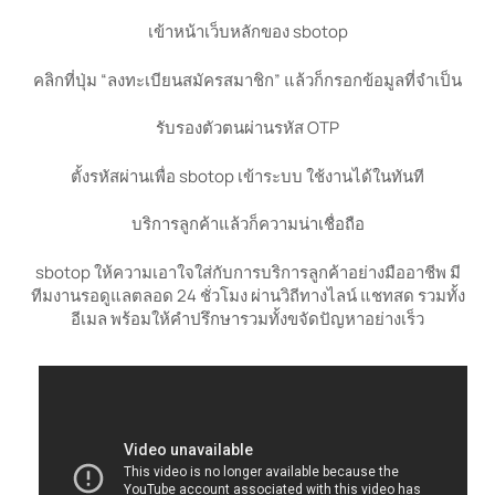
เข้าหน้าเว็บหลักของ sbotop
คลิกที่ปุ่ม “ลงทะเบียนสมัครสมาชิก” แล้วก็กรอกข้อมูลที่จำเป็น
รับรองตัวตนผ่านรหัส OTP
ตั้งรหัสผ่านเพื่อ sbotop เข้าระบบ ใช้งานได้ในทันที
บริการลูกค้าแล้วก็ความน่าเชื่อถือ
sbotop ให้ความเอาใจใส่กับการบริการลูกค้าอย่างมืออาชีพ มี
ทีมงานรอดูแลตลอด 24 ชั่วโมง ผ่านวิถีทางไลน์ แชทสด รวมทั้ง
อีเมล พร้อมให้คำปรึกษารวมทั้งขจัดปัญหาอย่างเร็ว