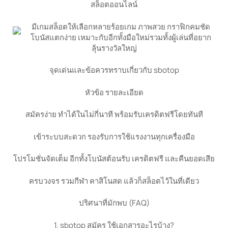
สล็อตออนไลน์
มีเกมสล็อตให้เลือกหลายร้อยเกม ภาพสวย กราฟิกคมชัด
โบนัสแตกง่าย เหมาะกับอีกทั้งมือใหม่รวมทั้งผู้เล่นที่อยาก
ลุ้นรางวัลใหญ่
จุดเด่นและข้อควรทราบเกี่ยวกับ sbotop
หัวข้อ รายละเอียด
สมัครง่าย ทำได้ในไม่กี่นาที พร้อมรับเครดิตฟรีโดยทันที
เข้าระบบสะดวก รองรับการใช้แรงงานทุกเครื่องมือ
โปรโมชั่นจัดเต็ม อีกทั้งโบนัสต้อนรับ เครดิตฟรี และคืนยอดเสีย
ครบวงจร รวมกีฬา คาสิโนสด แล้วก็สล็อตไว้ในที่เดียว
ปริศนาที่มักพบ (FAQ)
1. sbotop สมัคร ใช้เอกสารอะไรบ้าง?