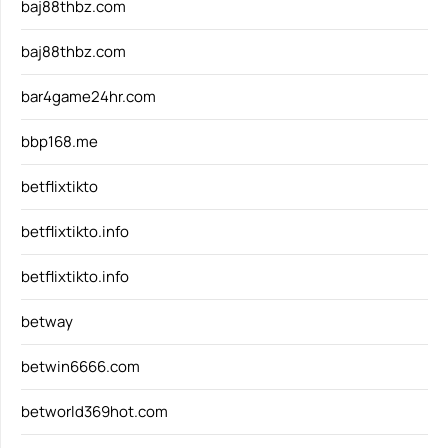
baj88thbz.com
baj88thbz.com
bar4game24hr.com
bbp168.me
betflixtikto
betflixtikto.info
betflixtikto.info
betway
betwin6666.com
betworld369hot.com