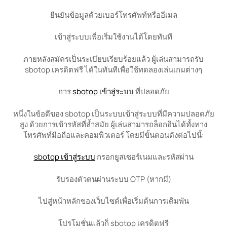
ยืนยันข้อมูลด้วยเบอร์โทรศัพท์หรืออีเมล
เข้าสู่ระบบเพื่อเริ่มใช้งานได้โดยทันที
ภายหลังสมัครเป็นระเบียบเรียบร้อยแล้ว ผู้เล่นสามารถรับ
sbotop เครดิตฟรี ได้ในทันทีเพื่อใช้ทดลองเล่นเกมต่างๆ
การ
sbotop เข้าสู่ระบบ
ที่ปลอดภัย
หนึ่งในข้อดีของ sbotop เป็นระบบเข้าสู่ระบบที่มีความปลอดภัย
สูง ด้วยการเข้ารหัสที่ล้ำสมัย ผู้เล่นสามารถล็อกอินได้ทั้งทาง
โทรศัพท์มือถือและคอมพิวเตอร์ โดยมีขั้นตอนดังต่อไปนี้:
sbotop เข้าสู่ระบบ
กรอกยูสเซอร์เนมและรหัสผ่าน
รับรองตัวตนผ่านระบบ OTP (หากมี)
ไปสู่หน้าหลักของเว็บไซต์เพื่อเริ่มต้นการเดิมพัน
โปรโมชั่นแล้วก็ sbotop เครดิตฟรี