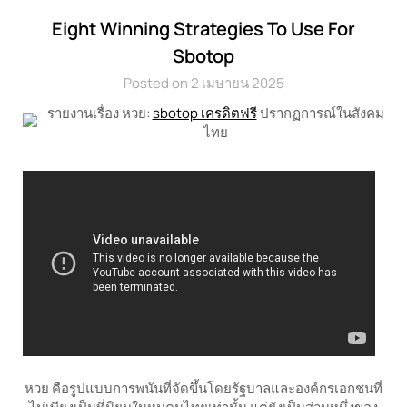
Eight Winning Strategies To Use For
Sbotop
Posted on 2 เมษายน 2025
รายงานเรื่อง หวย:
sbotop เครดิตฟรี
ปรากฏการณ์ในสังคม
ไทย
หวย คือรูปแบบการพนันที่จัดขึ้นโดยรัฐบาลและองค์กรเอกชนที่