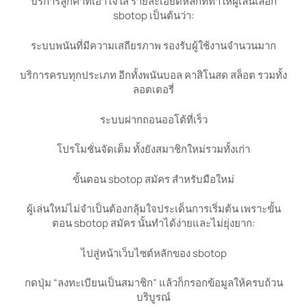
บริการลูกค้าที่เอาใจใส่ รายละเอียดหลักที่ทำให้ผู้เล่นเลือก
sbotop เป็นต้นว่า:
ระบบพนันที่มีความเสถียรภาพ รองรับผู้ใช้งานจำนวนมาก
บริการครบทุกประเภท อีกทั้งพนันบอล คาสิโนสด สล็อต รวมทั้ง
ลอตเตอรี่
ระบบฝากถอนออโต้ที่เร็ว
โปรโมชั่นจัดเต็ม ทั้งยังสมาชิกใหม่รวมทั้งเก่า
ขั้นตอน sbotop สมัคร สำหรับมือใหม่
ผู้เล่นใหม่ไม่จำเป็นต้องกลุ้มใจประเด็นการเริ่มต้น เพราะขั้น
ตอน sbotop สมัคร นั้นทำได้ง่ายและไม่ยุ่งยาก:
ไปสู่หน้าเว็บไซต์หลักของ sbotop
กดปุ่ม “ลงทะเบียนเป็นสมาชิก” แล้วก็กรอกข้อมูลให้ครบถ้วน
บริบูรณ์