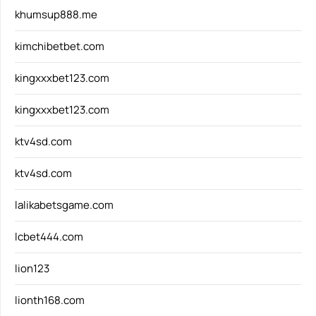
khumsup888.me
kimchibetbet.com
kingxxxbet123.com
kingxxxbet123.com
ktv4sd.com
ktv4sd.com
lalikabetsgame.com
lcbet444.com
lion123
lionth168.com