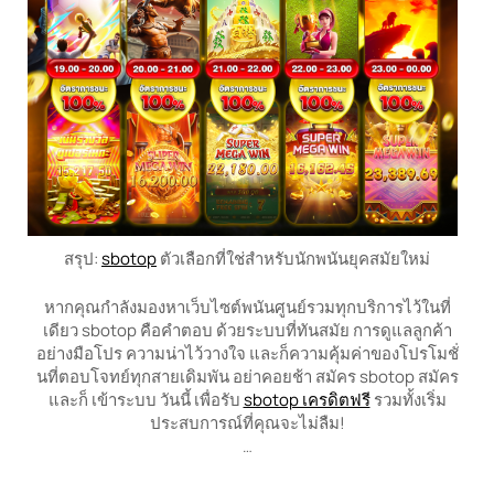
สรุป:
sbotop
ตัวเลือกที่ใช่สำหรับนักพนันยุคสมัยใหม่
หากคุณกำลังมองหาเว็บไซต์พนันศูนย์รวมทุกบริการไว้ในที่
เดียว sbotop คือคำตอบ ด้วยระบบที่ทันสมัย การดูแลลูกค้า
อย่างมือโปร ความน่าไว้วางใจ และก็ความคุ้มค่าของโปรโมชั่
นที่ตอบโจทย์ทุกสายเดิมพัน อย่าคอยช้า สมัคร sbotop สมัคร
และก็ เข้าระบบ วันนี้ เพื่อรับ
sbotop เครดิตฟรี
รวมทั้งเริ่ม
ประสบการณ์ที่คุณจะไม่ลืม!
…