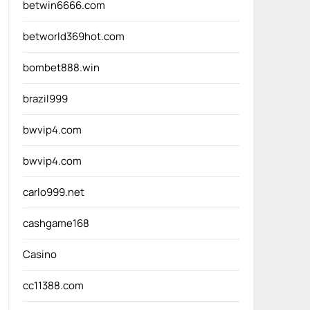
betwin6666.com
betworld369hot.com
bombet888.win
brazil999
bwvip4.com
bwvip4.com
carlo999.net
cashgame168
Casino
cc11388.com