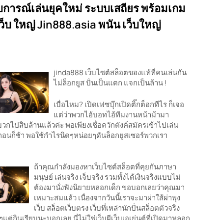
การณ์เล่นยุคใหม่ ระบบเสถียร พร้อมเกม
็บ ใหญ่ Jin888.asia พนัน เว็บใหญ่
jinda888 เว็บไซต์สล็อตของแท้ที่คนเล่นกัน
ไม่ล็อกยูส ปั่นเป็นแตก แจกเป็นล้าน !
เบื่อไหม? เปิดเฟซบุ๊กเปิดติ๊กต็อกทีไร ก็เจอ
แต่ว่าพวกไอ้บอทไอ้ทีมงานหน้าม้ามา
้บวกไปสิบล้านแล้วค่ะ พอเพียงเชื่อควักตังค์สมัครเข้าไปเล่น
 ถอนก็ช้า พอใช้กำไรนิดๆหน่อยๆดันล็อกยูสเซอร์พวกเรา
ถ้าคุณกำลังมองหาเว็บไซต์สล็อตที่คุยกันภาษา
มนุษย์ เล่นจริง เจ็บจริง รวมทั้งได้เงินจริงแบบไม่
ต้องมานั่งฟังนิยายหลอกเด็ก ขอบอกเลยว่าคุณมา
เหมาะสมแล้ว เนื่องจากวันนี้เราจะมาผ่าใส้ผ่าพุง
เว็บ สล็อตเว็บตรง เว็บที่เหล่านักปั่นสล็อตตัวจริง
่กินเรียบนะบอกเลย นี่ไม่ใช่เว็บผีเว็บเอเย่นต์ที่เปิดมาหลอก