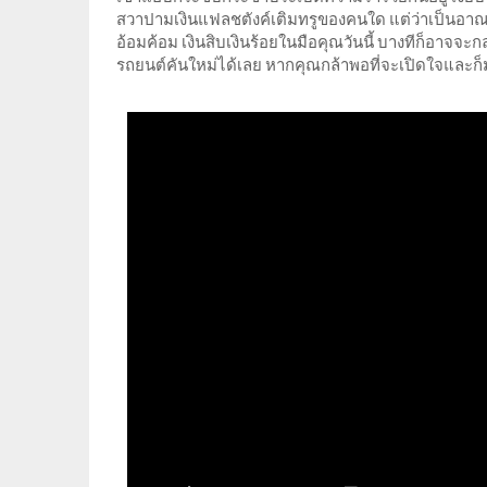
สวาปามเงินแฟลชตังค์เติมทรูของคนใด แต่ว่าเป็นอาณ
อ้อมค้อม เงินสิบเงินร้อยในมือคุณวันนี้ บางทีก็อาจจะกล
รถยนต์คันใหม่ได้เลย หากคุณกล้าพอที่จะเปิดใจและก็ม