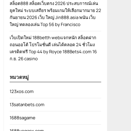
สล็อต888 สล็อตเว็บตรง 2026 ประสบการณ์เล่น
ยุคใหม่ ระบบเสถียร พร้อมเกมให้เลือกมากมาย 22
กันยายน 2026 เว็บ ใหญ่ Jin888.asia พนัน เว็บ
ใหญ่ ทดลองเล่น Top 56 by Francisco
เว็บเปิดใหม่ 188betth webแจกหนัก สล็อตฝาก
ถอนออโต้ โปรโมชั่นดี เล่นได้ตลอด 24 ชั่วโมง
เครดิตฟรี Top 44 by Royce 188Bets4.com 16
ก.ย. 26 casino
หมวดหมู่
123xos.com
13satanbets.com
1688sagame
1688vegasx.com