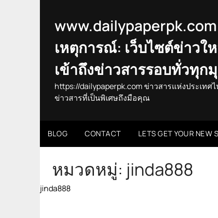
Skip
to
www.dailypaperpk.com 
content
เหตุการณ์: เว็บไซต์ข่าวให
เข้าถึงข่าวสารรอบทั่วทุก
https://dailypaperpk.com ข่าวสารแห่งประเทศไทย
ข่าวสารที่เป็นพิเศษถึงมือคุณ
BLOG
CONTACT
LETS GET YOUR NEW S
หมวดหมู่:
jinda888
jinda888