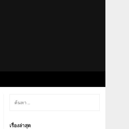
ค้นหา
สำหรับ:
เรื่องล่าสุด