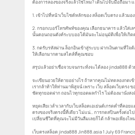
ต้องการลองของจริงแล้วใช่ไหม? เดินไปจับมือถือมา แล้ว
1. เข้าไปที่หน้าเว็บไซต์หลักของ สล็อตเว็บตรง แล้วมอ
2. กรอกเบอร์โทรศัพท์ของคุณ เลือกธนาคาร แล้วใส่เลขบั
นั้นตอนถอนตังค์ระบบออโต้มันจะไม่อนุมัติเพื่อให้เ
3. กดรับรหัสผ่าน ล็อกอินเข้าสู่ระบบ ฝากเงินตามที่ใจ
ให้เลือกมากตามสไตล์ที่คุณชอบ
สรุปแล้วอย่าเชื่อจวบจนกระทั่งจะได้ลอง jinda888 ด้ว
จะเขียนอวยให้ตายอย่างไร ถ้าหากคุณไม่ทดลองกดเข้าไ
เรากล้าท้าให้ท่านมาพิสูจน์ เพราะ เว็บ สล็อตเว็บตรง ข
ชัดทุกยอดฝาก ถอนไวทุกยอดผลกำไร ไม่ต้องมานั่งสง
หยุดเสียเวล่ำเวลากับเว็บสล็อตเอเย่นต์เกรดต่ำที่คอ
ตรงของจริงตรงนี้ที่เดียว ไม่แน่… การกดสปินครั้งต่อ
เปลี่ยนชีวิตที่คุณจะไม่มีวันลืมเลยก็ได้ กล้าพอเพียง
เว็บตรงสล็อต jinda888 Jin888.asia 1 July 69 Francis