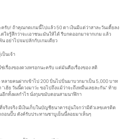
ครับ! ถ้าคุณกดเกมนี้ไปแล้ว 50 ตา เงินมีแต่ว่าสาละวันเตี้ยลง
แต่ใจรู้สึกว่าจะเอาชนะมันให้ได้ รีบกดออกมาจากเกม แล้ว
นพัน อย่าไปจมปลักกับเกมเดียว
เป็นเจ้า
ใช่เรื่องของดวงหรอกนะครับ แต่มันคือเรื่องของ สติ
้ว หลายคนฝากเข้าไป 200 ปั่นไปปั่นมาบวกมาเป็น 5,000 บาท
“เฮ้ย วันนี้ดวงมาว่ะ ขอไปถึงแม้ว่าจะถึงหมื่นเลยละกัน” ท้าย
งทุนอีกทั้งผลกำไร นั่งกุมขมับตอนสามนาฬิกา
าที่จริงจริง มีเงินเก็บในบัญชีธนาคารอุ่นใจกว่ามีตัวเลขเครดิต
ดถอนปั๊บ ตังค์รับประทานชาบูเย็นนี้ลอยมาเห็นๆ