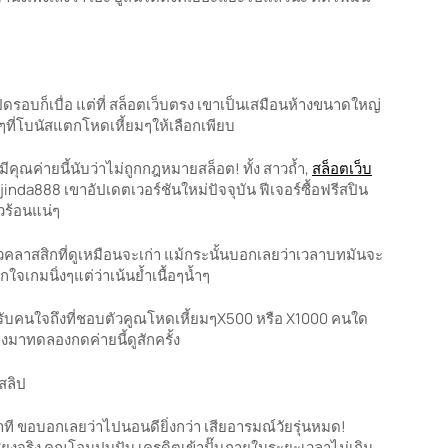
แปดรอบก็เบื่อ แต่ที่ สล็อตเว็บตรง เขาเป็นเสมือนห้างขนาดใหญ่
กๆที่โบนัสแตกโหดเหี้ยมๆให้เลือกเพียบ
คุณค่ายนี้นับว่าไม่ถูกกฎหมายสล็อต! ทั้ง สาวถ้ำ,
สล็อตเว็บ
inda888 เขาอัปเดตเวอร์ชันใหม่ปัจจุบัน ฟีเจอร์ซื้อฟรีสปิน
วร้อนแน่ๆ
วคลาสสิกที่ดูเหมือนจะเก่า แม้กระนั้นบอกเลยว่าเวลาบทมันจะ
ใจเกมนิ่งๆแต่ว่าเน้นย้ำเนื้อๆน้ำๆ
ำหรับคนใจถึงที่ชอบตัวคูณโหดเหี้ยมๆX500 หรือ X1000 คนใด
องมาทดลองกดค่ายนี้ดูสักครั้ง
สลิป
ี ขอบอกเลยว่าไปนอนดียิ่งกว่า เสียอารมณ์วัยรุ่นหมด!
ยงจริง คุณโอนปุบปับ เครดิตเข้าปั๊บภายในระยะเวลาไม่เกิน