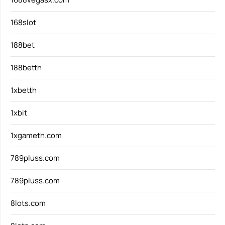
168slot
188bet
188betth
1xbetth
1xbit
1xgameth.com
789pluss.com
789pluss.com
8lots.com