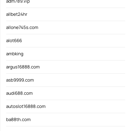
adm789.vip
allbet24hr
allone745s.com
alot666
ambking
argus16888.com
asb9999.com
audi688.com
autoslot16888.com
ba88th.com