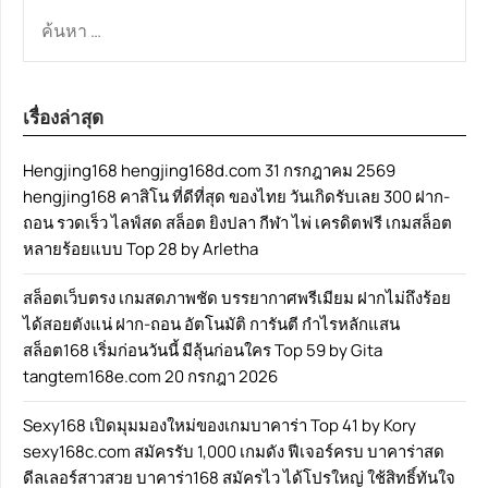
ค้นหา
สำหรับ:
เรื่องล่าสุด
Hengjing168 hengjing168d.com 31 กรกฎาคม 2569
hengjing168 คาสิโน ที่ดีที่สุด ของไทย วันเกิดรับเลย 300 ฝาก-
ถอน รวดเร็ว ไลฟ์สด สล็อต ยิงปลา กีฬา ไพ่ เครดิตฟรี เกมสล็อต
หลายร้อยแบบ Top 28 by Arletha
สล็อตเว็บตรง เกมสดภาพชัด บรรยากาศพรีเมียม ฝากไม่ถึงร้อย
ได้สอยตังแน่ ฝาก-ถอน อัตโนมัติ การันตี กำไรหลักแสน
สล็อต168 เริ่มก่อนวันนี้ มีลุ้นก่อนใคร Top 59 by Gita
tangtem168e.com 20 กรกฎา 2026
Sexy168 เปิดมุมมองใหม่ของเกมบาคาร่า Top 41 by Kory
sexy168c.com สมัครรับ 1,000 เกมดัง ฟีเจอร์ครบ บาคาร่าสด
ดีลเลอร์สาวสวย บาคาร่า168 สมัครไว ได้โปรใหญ่ ใช้สิทธิ์ทันใจ