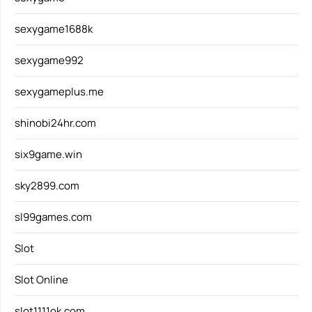
sexygame1688k
sexygame992
sexygameplus.me
shinobi24hr.com
six9game.win
sky2899.com
sl99games.com
Slot
Slot Online
slot1111ok.com