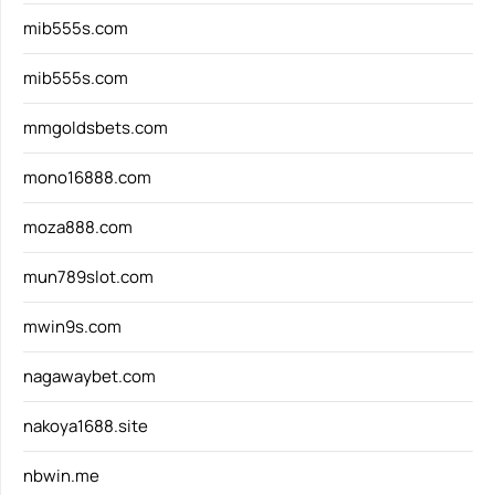
mib555s.com
mib555s.com
mmgoldsbets.com
mono16888.com
moza888.com
mun789slot.com
mwin9s.com
nagawaybet.com
nakoya1688.site
nbwin.me