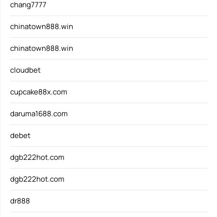
chang7777
chinatown888.win
chinatown888.win
cloudbet
cupcake88x.com
daruma1688.com
debet
dgb222hot.com
dgb222hot.com
dr888