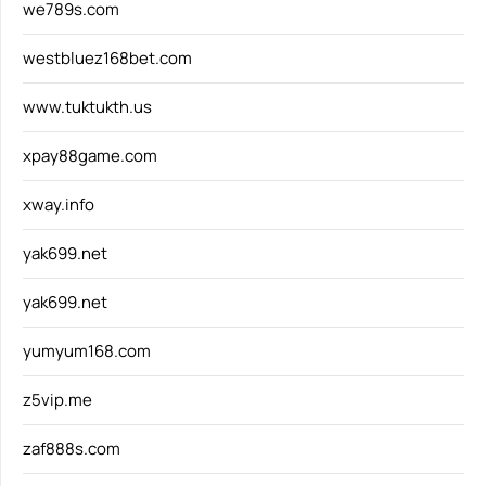
we789s.com
westbluez168bet.com
www.tuktukth.us
xpay88game.com
xway.info
yak699.net
yak699.net
yumyum168.com
z5vip.me
zaf888s.com