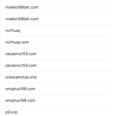
niseko168bet.com
niseko168bet.com
no1huay
no1huay.com
okcasino159.com
okcasino159.com
onesiamclub.site
onoplus168.com
onoplus168.com
p2vvip