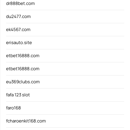
dr888bet.com
du2477.com
ek4567.com
erisauto.site
etbet16888.com
etbet16888.com
eu369clubs.com
fafa 123 slot
faro168
fcharoenkit168.com