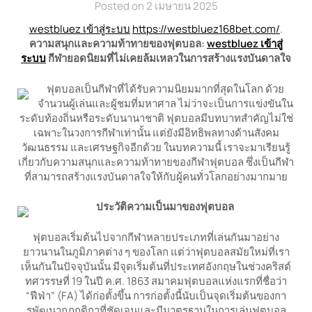
Posted on 2 เมษายน 2025
westbluez เข้าสู่ระบบ
https://westbluez168bet.com/
.
ความสนุกและความท้าทายของฟุตบอล:
westbluez เข้าสู่
ระบบ
กีฬายอดนิยมที่ไม่เคยล้มเหลวในการสร้างแรงบันดาลใจ
ฟุตบอลเป็นกีฬาที่ได้รับความนิยมมากที่สุดในโลก ด้วย
จำนวนผู้เล่นและผู้ชมที่มหาศาล ไม่ว่าจะเป็นการแข่งขันใน
ระดับท้องถิ่นหรือระดับนานาชาติ ฟุตบอลมีบทบาทสำคัญไม่ใช่
เฉพาะในวงการกีฬาเท่านั้น แต่ยังมีอิทธิพลทางด้านสังคม
วัฒนธรรม และเศรษฐกิจอีกด้วย ในบทความนี้ เราจะมาเรียนรู้
เกี่ยวกับความสนุกและความท้าทายของกีฬาฟุตบอล ซึ่งเป็นกีฬา
ที่สามารถสร้างแรงบันดาลใจให้กับผู้คนทั่วโลกอย่างมากมาย
ประวัติความเป็นมาของฟุตบอล
ฟุตบอลเริ่มต้นไปจากกีฬาหลายประเภทที่เล่นกันมาอย่าง
ยาวนานในภูมิภาคต่าง ๆ ของโลก แต่ว่าฟุตบอลสมัยใหม่ที่เรา
เห็นกันในปัจจุบันนั้น มีจุดเริ่มต้นที่ประเทศอังกฤษในช่วงคริสต์
ทศวรรษที่ 19 ในปี ค.ศ. 1863 สมาคมฟุตบอลแห่งแรกที่ชื่อว่า
“ฟีฟ่า” (FA) ได้ก่อตั้งขึ้น การก่อตั้งนี้นับเป็นจุดเริ่มต้นของกา
รพัฒนากฏกติกาที่ชัดเจนและมีมาตรฐานในการเล่นฟุตบอล