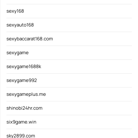
sexy168
sexyauto168
sexybaccarat168.com
sexygame
sexygame1688k
sexygame992
sexygameplus.me
shinobi24hr.com
six9game.win
sky2899.com