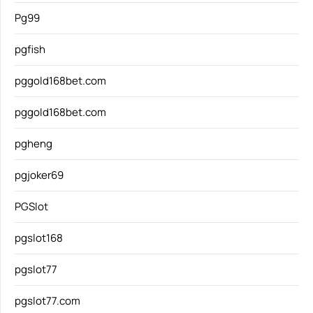
Pg99
pgfish
pggold168bet.com
pggold168bet.com
pgheng
pgjoker69
PGSlot
pgslot168
pgslot77
pgslot77.com