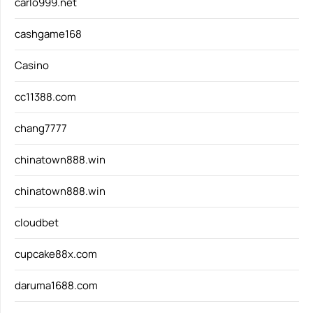
carlo999.net
cashgame168
Casino
cc11388.com
chang7777
chinatown888.win
chinatown888.win
cloudbet
cupcake88x.com
daruma1688.com