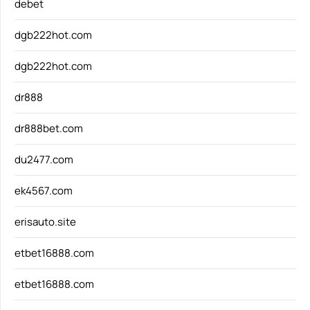
debet
dgb222hot.com
dgb222hot.com
dr888
dr888bet.com
du2477.com
ek4567.com
erisauto.site
etbet16888.com
etbet16888.com