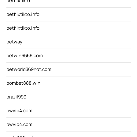
betflixtikto
betflixtikto.info
betflixtikto.info
betway
betwin6666.com
betworld369hot.com
bombet888.win
brazil999
bwvip4.com
bwvip4.com