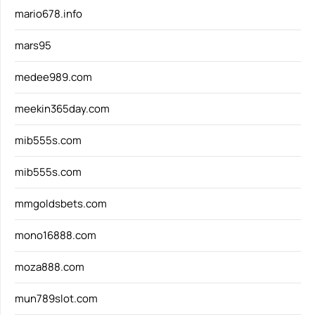
mario678.info
mars95
medee989.com
meekin365day.com
mib555s.com
mib555s.com
mmgoldsbets.com
mono16888.com
moza888.com
mun789slot.com