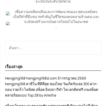
จะเป็นในระดับใดก็ตาม
เพื่อความเพลิดเพลินและการพัฒนาตนเอง ฟุตบอลยังคง
เป็นกีฬาที่มีบทบาทสำคัญในชีวิตของคนหลายล้านคน และ
จะยังคงสร้างแรงบันดาลใจต่อไปในอนาคต
…
ค้นหา
สำหรับ:
เรื่องล่าสุด
Hengjing168 hengjing168d.com 31 กรกฎาคม 2569
hengjing168 คาสิโน ที่ดีที่สุด ของไทย วันเกิดรับเลย 300 ฝาก-
ถอน รวดเร็ว ไลฟ์สด สล็อต ยิงปลา กีฬา ไพ่ เครดิตฟรี เกมสล็อต
หลายร้อยแบบ Top 28 by Arletha
สล็อตเว็บตรง เกมสดภาพชัด บรรยากาศพรีเมียม ฝากไม่ถึงร้อย