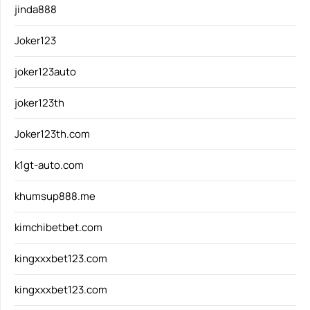
jinda888
Joker123
joker123auto
joker123th
Joker123th.com
k1gt-auto.com
khumsup888.me
kimchibetbet.com
kingxxxbet123.com
kingxxxbet123.com