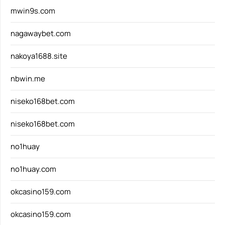
mwin9s.com
nagawaybet.com
nakoya1688.site
nbwin.me
niseko168bet.com
niseko168bet.com
no1huay
no1huay.com
okcasino159.com
okcasino159.com