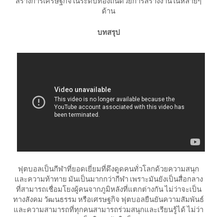
สร้างการเศรษฐกิจในระดับท้องถิ่นด้วยการสร้างงานในหลายๆ
ด้าน
บทสรุป
ฟุตบอลเป็นกีฬาที่ยอดเยี่ยมที่ดึงดูดคนทั่วโลกด้วยความสนุก
และความท้าทาย มันเป็นมากกว่ากีฬา เพราะมันยังเป็นสื่อกลาง
ที่สามารถเชื่อมโยงผู้คนจากภูมิหลังที่แตกต่างกัน ไม่ว่าจะเป็น
ทางสังคม วัฒนธรรม หรือเศรษฐกิจ ฟุตบอลยืนยันความสัมพันธ์
และความสามารถที่ทุกคนสามารถร่วมสนุกและเรียนรู้ได้ ไม่ว่า