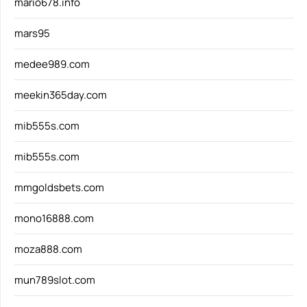
mario678.info
mars95
medee989.com
meekin365day.com
mib555s.com
mib555s.com
mmgoldsbets.com
mono16888.com
moza888.com
mun789slot.com