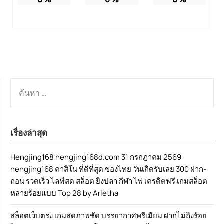
ค้นหา
สำหรับ:
เรื่องล่าสุด
Hengjing168 hengjing168d.com 31 กรกฎาคม 2569
hengjing168 คาสิโน ที่ดีที่สุด ของไทย วันเกิดรับเลย 300 ฝาก-
ถอน รวดเร็ว ไลฟ์สด สล็อต ยิงปลา กีฬา ไพ่ เครดิตฟรี เกมสล็อต
หลายร้อยแบบ Top 28 by Arletha
สล็อตเว็บตรง เกมสดภาพชัด บรรยากาศพรีเมียม ฝากไม่ถึงร้อย