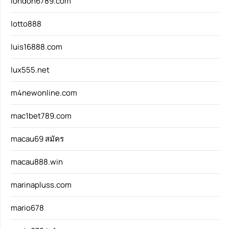
london6789.com
lotto888
luis16888.com
lux555.net
m4newonline.com
mac1bet789.com
macau69 สมัคร
macau888.win
marinapluss.com
mario678