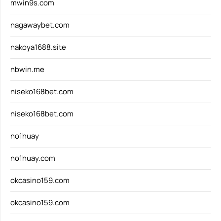
mwin9s.com
nagawaybet.com
nakoya1688.site
nbwin.me
niseko168bet.com
niseko168bet.com
no1huay
no1huay.com
okcasino159.com
okcasino159.com