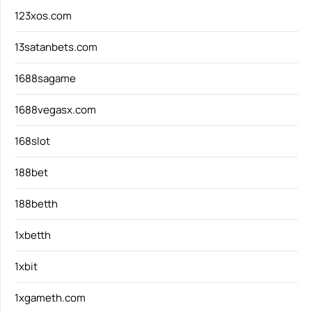
123xos.com
13satanbets.com
1688sagame
1688vegasx.com
168slot
188bet
188betth
1xbetth
1xbit
1xgameth.com