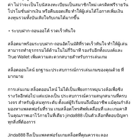
ค่า ไม่ว่าจะเป็นโบนัสลงทะเบียนเป็นสมาชิกใหม่ เครดิตฟรีรายวัน
โปรโมชั่นฝากเงิน หรือคืนยอดเสีย ทำให้ผู้เล่นได้โอกาสเพิ่มเงิน
ลงทุนรวมทั้งบันเทิงใจกับเกมได้มากขึ้น
• ระบบฝาก-ถอนออโต้ รวดเร็วทันใจ
สล็อตมาพร้อมระบบฝาก-ถอนอัตโนมัติที่รวดเร็วทันใจ ทำให้ผู้เล่น
สามารถทำธุรกรรมได้ด้านในไม่กี่วินาที รองรับอีกทั้งแบงค์และ
True Wallet เพิ่มความสะดวกสบายสำหรับการเล่นเกม
สล็อตออนไลน์ ยกฐานะประสบการณ์การเล่นเกมของคุณด้วย ที่
มากมาย
การเล่นเกม สล็อตออนไลน์ ไม่ได้เป็นเพียงการหมุนวงล้อเพื่อชิง
รางวัลอีกต่อไป แต่แปลงเป็น ประสบการณ์ความสนุกสนานที่ครบ
วงจร สำหรับผู้เล่นทุกระดับ ตั้งแต่ผู้ริเริ่มจนถึงมืออาชีพ แม้คุณกำลัง
มองหาแพลตฟอร์มที่รวม เกมสล็อตโทรศัพท์เคลื่อนที่ และเกมคาสิ
โนคุณภาพเอาไว้ภายในที่เดียว jinda888 เป็นตัวเลือกที่ตอบปัญหา
ทุกสิ่งที่ต้องการ
Jinda888 ถึงเป็นแพลตฟอร์มเกมสล็อตที่คุณควรจะลอง