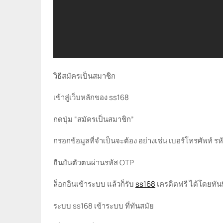
วิธีสมัครเป็นสมาชิก
เข้าสู่เว็บหลักของ ss168
กดปุ่ม “สมัครเป็นสมาชิก”
กรอกข้อมูลที่จำเป็นจะต้อง อย่างเช่น เบอร์โทรศัพท์ 
ยืนยันตัวตนผ่านรหัส OTP
ล็อกอินเข้าระบบ แล้วก็รับ
ss168
เครดิตฟรี ได้โดยทัน
ระบบ ss168 เข้าระบบ ที่ทันสมัย