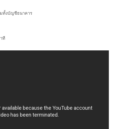
วมทั้งบัญชีธนาคาร
าที