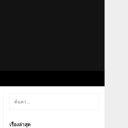
ค้นหา
สำหรับ:
เรื่องล่าสุด