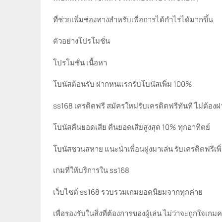
ที่ช่วยเพิ่มช่องทางสำหรับเพื่อการได้กำไรได้มากขึ้น
ตัวอย่างโปรโมชั่น
โปรโมชั่น เนื้อหา
โบนัสต้อนรับ ฝากหนแรกรับโบนัสเพิ่ม 100%
ss168 เครดิตฟรี สมัครใหม่รับเครดิตฟรีทันที ไม่ต้อง
โบนัสคืนยอดเสีย คืนยอดเสียสูงสุด 10% ทุกอาทิตย์
โบนัสชวนสหาย แนะนำเพื่อนฝูงมาเล่น รับเครดิตฟรีเพิ
เกมที่ให้บริการใน ss168
เว็บไซต์ ss168 รวบรวมเกมยอดนิยมจากทุกค่าย
เพื่อรองรับในสิ่งที่ต้องการของผู้เล่น ไม่ว่าจะถูกใจเก