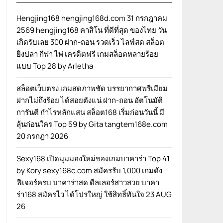
Hengjing168 hengjing168d.com 31 กรกฎาคม
2569 hengjing168 คาสิโน ที่ดีที่สุด ของไทย วัน
เกิดรับเลย 300 ฝาก-ถอน รวดเร็ว ไลฟ์สด สล็อต
ยิงปลา กีฬา ไพ่ เครดิตฟรี เกมสล็อตหลายร้อย
แบบ Top 28 by Arletha
สล็อตเว็บตรง เกมสดภาพชัด บรรยากาศพรีเมียม
ฝากไม่ถึงร้อย ได้สอยตังแน่ ฝาก-ถอน อัตโนมัติ
การันตี กำไรหลักแสน สล็อต168 เริ่มก่อนวันนี้ มี
ลุ้นก่อนใคร Top 59 by Gita tangtem168e.com
20 กรกฎา 2026
Sexy168 เปิดมุมมองใหม่ของเกมบาคาร่า Top 41
by Kory sexy168c.com สมัครรับ 1,000 เกมดัง
ฟีเจอร์ครบ บาคาร่าสด ดีลเลอร์สาวสวย บาคา
ร่า168 สมัครไว ได้โปรใหญ่ ใช้สิทธิ์ทันใจ 23 AUG
26