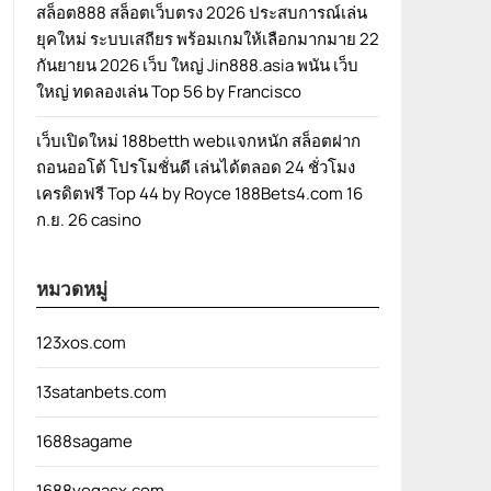
สล็อต888 สล็อตเว็บตรง 2026 ประสบการณ์เล่น
ยุคใหม่ ระบบเสถียร พร้อมเกมให้เลือกมากมาย 22
กันยายน 2026 เว็บ ใหญ่ Jin888.asia พนัน เว็บ
ใหญ่ ทดลองเล่น Top 56 by Francisco
เว็บเปิดใหม่ 188betth webแจกหนัก สล็อตฝาก
ถอนออโต้ โปรโมชั่นดี เล่นได้ตลอด 24 ชั่วโมง
เครดิตฟรี Top 44 by Royce 188Bets4.com 16
ก.ย. 26 casino
หมวดหมู่
123xos.com
13satanbets.com
1688sagame
1688vegasx.com