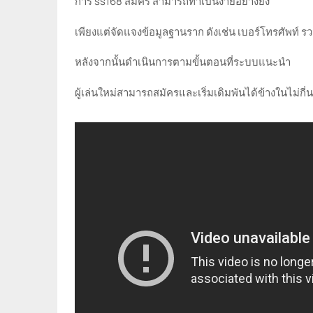
การ ss168 สมัคร สามารถทำเป็นง่ายอย่างยิ่ง
เพียงแต่จัดแจงข้อมูลฐานราก ดังเช่น เบอร์โทรศัพท์ ร
หลังจากนั้นดำเนินการตามขั้นตอนที่ระบบแนะนำ
ผู้เล่นใหม่สามารถสมัครและเริ่มเดิมพันได้ข้างในไม่กี่น