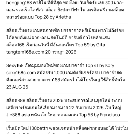
hengjing168 คาสิโน ที่ดีที่สุด ของไทย วันเกิดรับเลย 300 ฝาก-
ถอน รวดเร็ว ไลฟ์สด สล็อต ยิงปลา กีฬา ไพ่ เครดิตฟรี เกมสล็อต
หลายร้อยแบบ Top 28 by Arletha
สล็อตเว็บตรง เกมสดภาพชัด บรรยากาศพรีเมียม ฝากไม่ถึงร้อย
ได้สอยตังแน่ ฝาก-ถอน อัตโนมัติ การันตี กำไรหลักแสน
สล็อต168 เริ่มก่อนวันนี้ มีลุ้นก่อนใคร Top 59 by Gita
tangtem168e.com 20 กรกฎา 2026
Sexy168 เปิดมุมมองใหม่ของเกมบาคาร่า Top 41 by Kory
sexy168c.com สมัครรับ 1,000 เกมดัง ฟีเจอร์ครบ บาคาร่าสด
ดีลเลอร์สาวสวย บาคาร่า168 สมัครไว ได้โปรใหญ่ ใช้สิทธิ์ทันใจ
23 AUG 26
สล็อต888 สล็อตเว็บตรง 2026 ประสบการณ์เล่นยุคใหม่ ระบบ
เสถียร พร้อมเกมให้เลือกมากมาย 22 กันยายน 2026 เว็บ ใหญ่
Jin888.asia พนัน เว็บใหญ่ ทดลองเล่น Top 56 by Francisco
เว็บเปิดใหม่ 188betth webแจกหนัก สล็อตฝากถอนออโต้ โปรโม