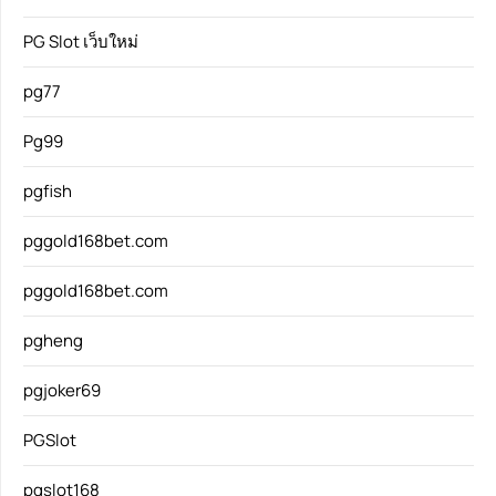
PG Slot เว็บใหม่
pg77
Pg99
pgfish
pggold168bet.com
pggold168bet.com
pgheng
pgjoker69
PGSlot
pgslot168