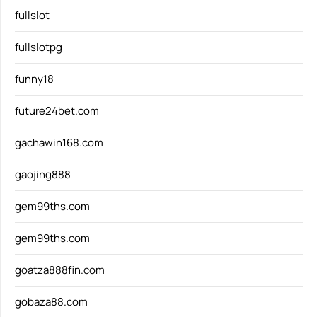
fullslot
fullslotpg
funny18
future24bet.com
gachawin168.com
gaojing888
gem99ths.com
gem99ths.com
goatza888fin.com
gobaza88.com