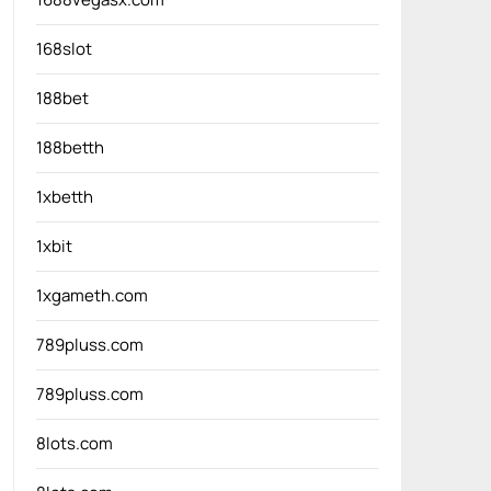
168slot
188bet
188betth
1xbetth
1xbit
1xgameth.com
789pluss.com
789pluss.com
8lots.com