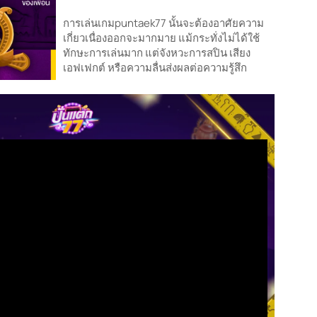
การเล่นเกมpuntaek77 นั้นจะต้องอาศัยความ
เกี่ยวเนื่องออกจะมากมาย แม้กระทั่งไม่ได้ใช้
ทักษะการเล่นมาก แต่จังหวะการสปิน เสียง
เอฟเฟกต์ หรือความลื่นส่งผลต่อความรู้สึก