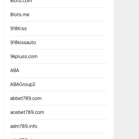
8lots.com
8lots.me
918Kiss
918kissauto
9kpluss.com
ABA
ABAGroup2
abbet789.com
acebet789.com
adm789.info