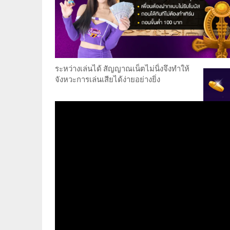
ระหว่างเล่นได้ สัญญาณเน็ตไม่นิ่งจึงทำให้
จังหวะการเล่นเสียได้ง่ายอย่างยิ่ง