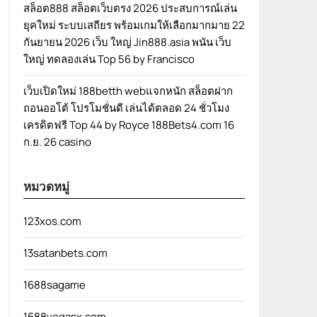
สล็อต888 สล็อตเว็บตรง 2026 ประสบการณ์เล่น
ยุคใหม่ ระบบเสถียร พร้อมเกมให้เลือกมากมาย 22
กันยายน 2026 เว็บ ใหญ่ Jin888.asia พนัน เว็บ
ใหญ่ ทดลองเล่น Top 56 by Francisco
เว็บเปิดใหม่ 188betth webแจกหนัก สล็อตฝาก
ถอนออโต้ โปรโมชั่นดี เล่นได้ตลอด 24 ชั่วโมง
เครดิตฟรี Top 44 by Royce 188Bets4.com 16
ก.ย. 26 casino
หมวดหมู่
123xos.com
13satanbets.com
1688sagame
1688vegasx.com