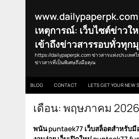
Skip
to
www.dailypaperpk.com 
content
เหตุการณ์: เว็บไซต์ข่าวให
เข้าถึงข่าวสารรอบทั่วทุก
https://dailypaperpk.com ข่าวสารแห่งประเทศไทย
ข่าวสารที่เป็นพิเศษถึงมือคุณ
BLOG
CONTACT
LETS GET YOUR NEW S
เดือน:
พฤษภาคม 202
พนัน puntaek77 เว็บสล็อตสำหรับมือ