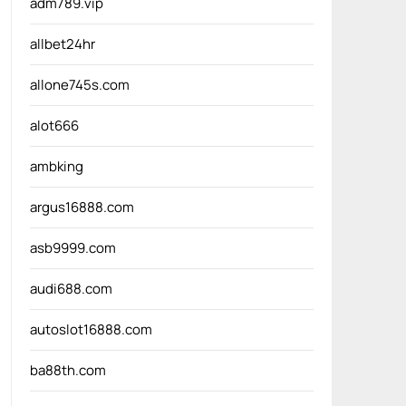
adm789.vip
allbet24hr
allone745s.com
alot666
ambking
argus16888.com
asb9999.com
audi688.com
autoslot16888.com
ba88th.com