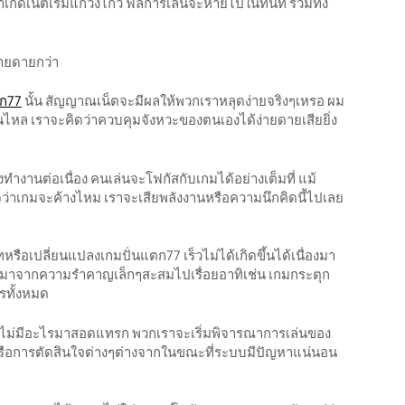
เกิดเน็ตเริ่มแกว่งไกว ฟีลการเล่นจะหายไปในทันที รวมทั้ง
่ายดายกว่า
ตก77
นั้น สัญญาณเน็ตจะมีผลให้พวกเราหลุดง่ายจริงๆเหรอ ผม
ื่นไหล เราจะคิดว่าควบคุมจังหวะของตนเองได้ง่ายดายเสียยิ่ง
ทำงานต่อเนื่อง คนเล่นจะโฟกัสกับเกมได้อย่างเต็มที่ แม้
ใจว่าเกมจะค้างไหม เราจะเสียพลังงานหรือความนึกคิดนี้ไปเลย
รือเปลี่ยนแปลงเกมปั่นแตก77 เร็วไม่ได้เกิดขึ้นได้เนื่องมา
่องมาจากความรำคาญเล็กๆสะสมไปเรื่อยอาทิเช่น เกมกระตุก
ยรทั้งหมด
 เมื่อไม่มีอะไรมาสอดแทรก พวกเราจะเริ่มพิจารณาการเล่นของ
์ หรือการตัดสินใจต่างๆต่างจากในขณะที่ระบบมีปัญหาแน่นอน