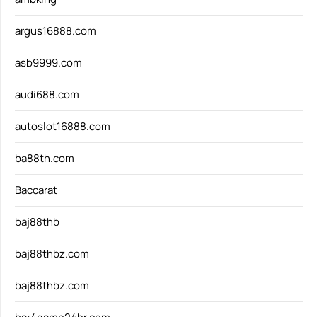
argus16888.com
asb9999.com
audi688.com
autoslot16888.com
ba88th.com
Baccarat
baj88thb
baj88thbz.com
baj88thbz.com