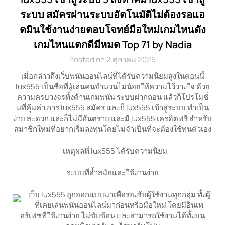
ระบบ สมัครผ่านระบบอัตโนมัติไม่ต้องรอแอ
ดมินใช้งานง่ายตอบโจทย์มือใหม่เกมไหนดัง
เกมไหนแตกดีมีหมด Top 71 by Nadia
Posted on 2 ตุลาคม 2025
เมื่อกล่าวถึงเว็บพนันออนไลน์ที่ได้รับความนิยมสูงในตอนนี้
lux555 เป็นชื่อที่ผู้เล่นคนจำนวนไม่น้อยให้ความไว้วางใจ ด้วย
ความครบวงจรทั้งด้านเกมพนัน ระบบฝากถอน แล้วก็โปรโมชั่
นที่คุ้มค่า การ lux555 สมัคร และก็ lux555 เข้าสู่ระบบ ทำเป็น
ง่าย สะดวก และก็ไม่มีอันตราย และมี lux555 เครดิตฟรี สำหรับ
สมาชิกใหม่ที่อยากเริ่มลงทุนโดยไม่จำเป็นที่จะต้องใช้ทุนตัวเอง
เหตุผลที่ lux555 ได้รับความนิยม
ระบบที่ล้ำสมัยและใช้งานง่าย
เว็บ lux555 ถูกออกแบบมาเพื่อรองรับผู้ใช้งานทุกกลุ่ม ทั้งผู้
ที่เคยเล่นพนันออนไลน์มาก่อนหรือมือใหม่ โดยมีอินเท
อร์เฟซที่ใช้งานง่าย ไม่ซับซ้อน และสามารถใช้งานได้ทั้งบน