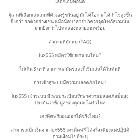
เลือกเกมที่ถนัด
ผู้เล่นที่เลือกเล่นเกมที่ตัวเองรู้ๆกันอยู่ มักได้โอกาสได้กำไรสูงขึ้น
ยิ่งกว่า ยกตัวอย่างเช่น แม้ถนัดบาคาร่า ก็ควรจุดโฟกัสเกมนั้น
มากยิ่งกว่าไปทดลองหลายเกมพร้อม
คำถามที่มักพบ (FAQ)
lux555 สมัครใช้เวลานานไหม?
ไม่เกิน 3 นาที สามารถสมัครและก็เริ่มเล่นได้ในทันที
การเข้าสู่ระบบมีความปลอดภัยไหม?
lux555 เข้าระบบ มีระบบระเบียบรักษาความปลอดภัยขั้นสูง
ประกันว่าข้อมูลของคุณจะไม่รั่วไหล
เครดิตฟรีถอนออกได้จริงไหม?
สามารถเบิกเงินจาก lux555 เครดิตฟรี ได้จริง เพียงแค่ปฏิบัติ
ตามเงื่อนไขที่ระบุ