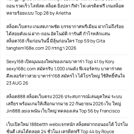
ถอน รวดเร็ว ไลฟ์สด สล็อต ยิงปลา กีฬา ไพ่ เครดิตฟรี เกมสล็อต
หลายร้อยแบบ Top 28 by Arletha
สล็อตเว็บตรง เกมสดภาพชัด บรรยากาศพรีเมียม ฝากไม่ถึงร้อย
ได้สอยตังแน่ ฝาก-ถอน อัตโนมัติ การันตี กำไรหลักแสน
สล็อต168 เริ่มก่อนวันนี้ มีลุ้นก่อนใคร Top 59 by Gita
tangtem168e.com 20 กรกฎา 2026
Sexy168 เปิดมุมมองใหม่ของเกมบาคาร่า Top 41 by Kory
sexy168c.com สมัครรับ 1,000 เกมดัง ฟีเจอร์ครบ บาคาร่าสด
ดีลเลอร์สาวสวย บาคาร่า168 สมัครไว ได้โปรใหญ่ ใช้สิทธิ์ทันใจ
23 AUG 26
สล็อต888 สล็อตเว็บตรง 2026 ประสบการณ์เล่นยุคใหม่ ระบบ
เสถียร พร้อมเกมให้เลือกมากมาย 22 กันยายน 2026 เว็บ ใหญ่
Jin888.asia พนัน เว็บใหญ่ ทดลองเล่น Top 56 by Francisco
เว็บเปิดใหม่ 188betth webแจกหนัก สล็อตฝากถอนออโต้ โปรโม
ชั่นดี เล่นได้ตลอด 24 ชั่วโมง เครดิตฟรี Top 44 by Royce