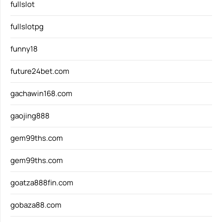
fullslot
fullslotpg
funny18
future24bet.com
gachawin168.com
gaojing888
gem99ths.com
gem99ths.com
goatza888fin.com
gobaza88.com