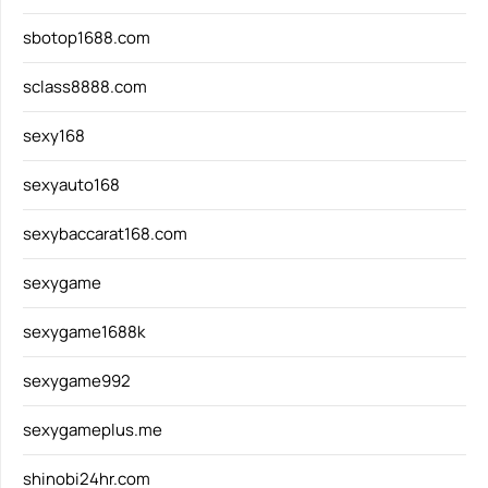
sbotop1688.com
sclass8888.com
sexy168
sexyauto168
sexybaccarat168.com
sexygame
sexygame1688k
sexygame992
sexygameplus.me
shinobi24hr.com