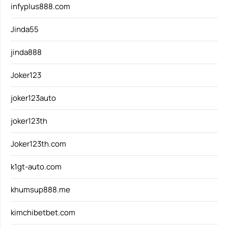
infyplus888.com
Jinda55
jinda888
Joker123
joker123auto
joker123th
Joker123th.com
k1gt-auto.com
khumsup888.me
kimchibetbet.com