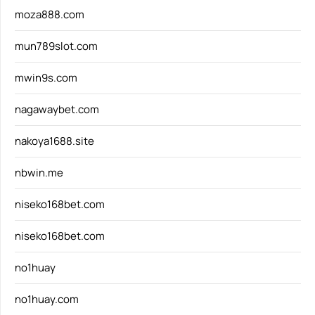
moza888.com
mun789slot.com
mwin9s.com
nagawaybet.com
nakoya1688.site
nbwin.me
niseko168bet.com
niseko168bet.com
no1huay
no1huay.com