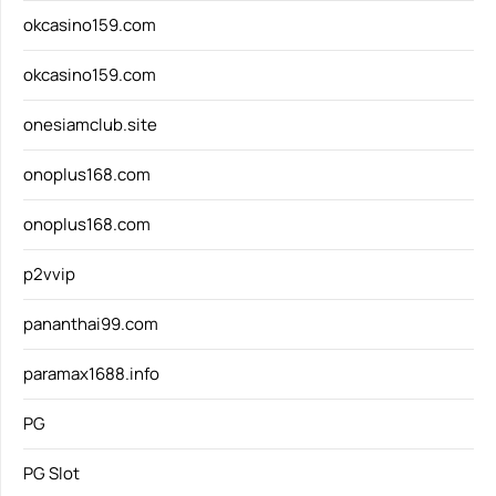
okcasino159.com
okcasino159.com
onesiamclub.site
onoplus168.com
onoplus168.com
p2vvip
pananthai99.com
paramax1688.info
PG
PG Slot