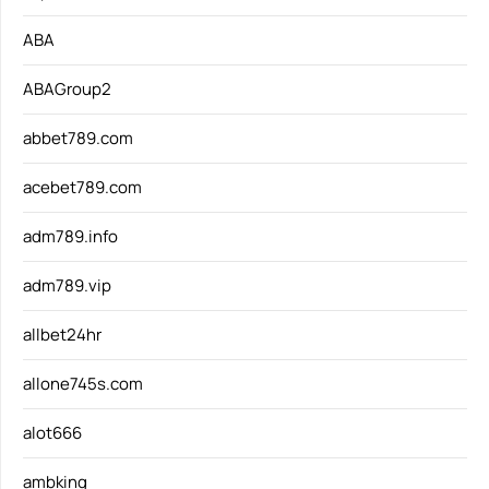
ABA
ABAGroup2
abbet789.com
acebet789.com
adm789.info
adm789.vip
allbet24hr
allone745s.com
alot666
ambking