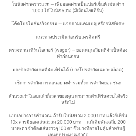
โบนัสฝากคราวแรก — เพิ่มยอดฝากเป็นเปอร์เซ็นต์ เช่น ฝาก
1,000 ได้โบนัส 50% (มีเงื่อนไขเทิร์น)
โค้ดโปรโมชั่น/กิจกรรม — แจกตามแคมเปญหรือรหัสพิเศษ
แนวทางประเมินก่อนรับเครดิตฟรี
ตรวจทาน เทิร์นโอเวอร์ (wager) — ยอดหมุนเวียนที่จำเป็นต้อง
ทำก่อนถอน
มองข้อจำกัดเกมที่นับเทิร์นได้ (บางโปรจำกัดเฉพาะสล็อต)
เช็กการจำกัดการถอนอย่างต่ำรวมทั้งการจำกัดยอดชนะ
คำนวณว่าในงบแล้วก็เวลาของคุณ สามารถทำเทิร์นครบได้จริง
หรือไม่
แบบอย่างการคำนวณ: ถ้ารับโบนัสรวม 2,000 บาท แล้วก็เทิร์น
10x ควรมียอดเล่นสะสม 20,000 บาท — แม้เดิมพันเฉลี่ย 200
บาท/ตา จำต้องเล่นราวๆ 100 ตา ซึ่งบางทีอาจไม่คุ้มสำหรับผู้
เล่นงบประมาณจำกัด