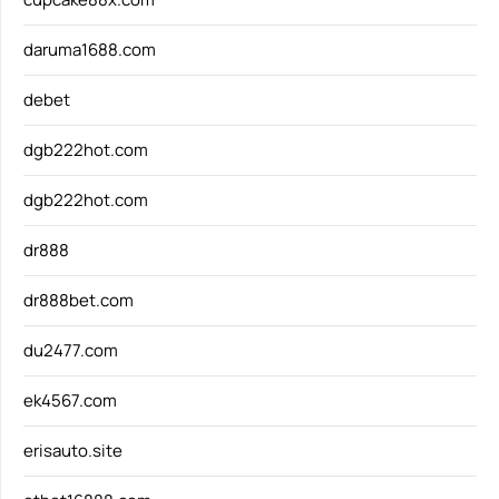
daruma1688.com
debet
dgb222hot.com
dgb222hot.com
dr888
dr888bet.com
du2477.com
ek4567.com
erisauto.site