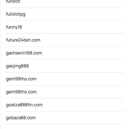
fullslot
fullslotpg
funny18
future24bet.com
gachawin168.com
gaojing888
gem99ths.com
gem99ths.com
goatza888fin.com
gobaza88.com