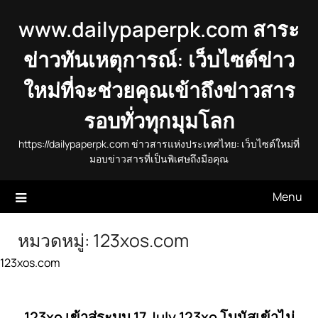
Skip
www.dailypaperpk.com สาระ
to
content
ข่าวทันเหตุการณ์: เว็บไซต์ข่าว
ใหม่ที่จะช่วยคุณเข้าถึงข่าวสาร
รอบทั่วทุกมุมโลก
https://dailypaperpk.com ข่าวสารแห่งประเทศไทย: เว็บไซต์ใหม่ที่
มอบข่าวสารที่เป็นพิเศษถึงมือคุณ
Menu
หมวดหมู่:
123xos.com
123xos.com
123xo เข้าสู่ระบบ 17 July 123xo โบนัสเข้าไม่