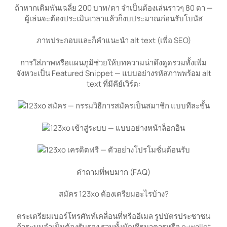
ถ้าหากเดิมพันเฉลี่ย 200 บาท/ตา จำเป็นต้องเล่นราวๆ 80 ตา —
ผู้เล่นจะต้องประเมินเวลาแล้วก็งบประมาณก่อนรับโบนัส
ภาพประกอบและก็คำแนะนำ alt text (เพื่อ SEO)
การใส่ภาพหรือแผนภูมิช่วยให้บทความน่าดึงดูดรวมทั้งเพิ่ม
จังหวะเป็น Featured Snippet — แบบอย่างรหัสภาพพร้อม alt
text ที่มีคีย์เวิร์ด:
คำถามที่พบมาก (FAQ)
สมัคร 123xo ต้องเตรียมอะไรบ้าง?
ตระเตรียมเบอร์โทรศัพท์เคลื่อนที่หรืออีเมล รูปบัตรประชาชน
ถ้าระบบจำเป็นต้องรับรอง รวมทั้งบัญชีธนาคารหรือ e-wallet