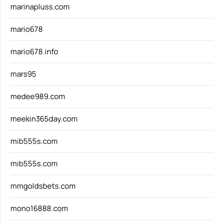
marinapluss.com
mario678
mario678.info
mars95
medee989.com
meekin365day.com
mib555s.com
mib555s.com
mmgoldsbets.com
mono16888.com