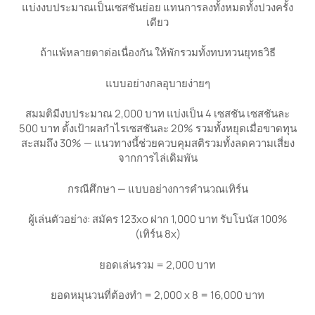
แบ่งงบประมาณเป็นเซสชันย่อย แทนการลงทั้งหมดทั้งปวงครั้ง
เดียว
ถ้าแพ้หลายตาต่อเนื่องกัน ให้พักรวมทั้งทบทวนยุทธวิธี
แบบอย่างกลอุบายง่ายๆ
สมมติมีงบประมาณ 2,000 บาท แบ่งเป็น 4 เซสชัน เซสชันละ
500 บาท ตั้งเป้าผลกำไรเซสชันละ 20% รวมทั้งหยุดเมื่อขาดทุน
สะสมถึง 30% — แนวทางนี้ช่วยควบคุมสติรวมทั้งลดความเสี่ยง
จากการไล่เดิมพัน
กรณีศึกษา — แบบอย่างการคำนวณเทิร์น
ผู้เล่นตัวอย่าง: สมัคร 123xo ฝาก 1,000 บาท รับโบนัส 100%
(เทิร์น 8x)
ยอดเล่นรวม = 2,000 บาท
ยอดหมุนวนที่ต้องทำ = 2,000 x 8 = 16,000 บาท