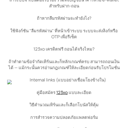
สำหรับฝาก-ถอน
ถ้าหากลืมรหัสผ่านจะทำยังไง?
ใช้ฟังก์ชัน “ลืมรหัสผ่าน” ที่หน้าเข้าระบบ ระบบจะส่งลิงก์หรือ
OTP เพื่อรีเซ็ต
123xo เครดิตฟรี ถอนได้จริงไหม?
ถ้าทำตามข้อจำกัดเทิร์นและก็หลักเกณฑ์ครบ สามารถถอนเงิน
ได้ — แม้กระนั้นควรอ่านกฎเกณฑ์ให้ละเอียดก่อนรับโปรโมชั่น
Internal links (แบบอย่างเชื่อมโยงข้างใน)
คู่มือสมัคร
123xo
แบบละเอียด
วิธีคำนวณเทิร์นและก็เลือกโบนัสให้คุ้ม
การสำรวจความปลอดภัยแพลตฟอร์ม