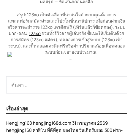
ผลสรุป — ข้อเสนอก่อนลงมือ
สรุป: 123xo เป็นตัวเลือกที่น่าสนใจถ้าหากคุณต้องการ
แพลตฟอร์มสมัครง่ายและโปรโมชั่นนานัปการ เมื่อก่อนฝากเงิน
จริงควรจะสำรวจ 123xo เครดิตฟรี (เทิร์นแล้วก็ข้อตกลง), ระบบ
ฝาก-ถอน,
123xo
รวมทั้งรีวิวจากผู้เล่นจริง ชี้แนะให้เริ่มต้นด้วย
การสมัคร (123xo สมัคร), ทดลองการเข้าสู่ระบบ (123xo เข้า
ระบบ), และก็ทดลองเครดิตฟรีหรือฝากปริมาณน้อยเพื่อทดลอง
ระบบก่อนขยายงบประมาณ
…
ค้นหา
สำหรับ:
เรื่องล่าสุด
Hengjing168 hengjing168d.com 31 กรกฎาคม 2569
hengjing168 คาสิโน ที่ดีที่สุด ของไทย วันเกิดรับเลย 300 ฝาก-