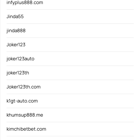
infyplus888.com
Jinda55
jinda888
Joker123
joker123auto
joker123th
Joker123th.com
k1gt-auto.com
khumsup888.me
kimchibetbet.com