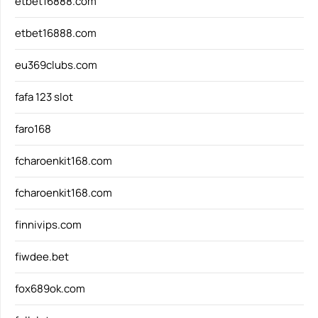
etbet16888.com
etbet16888.com
eu369clubs.com
fafa 123 slot
faro168
fcharoenkit168.com
fcharoenkit168.com
finnivips.com
fiwdee.bet
fox689ok.com