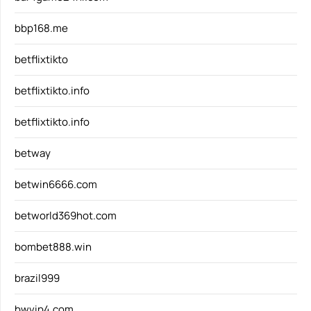
bbp168.me
betflixtikto
betflixtikto.info
betflixtikto.info
betway
betwin6666.com
betworld369hot.com
bombet888.win
brazil999
bwvip4.com