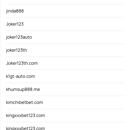
jinda888
Joker123
joker123auto
joker123th
Joker123th.com
k1gt-auto.com
khumsup888.me
kimchibetbet.com
kingxxxbet123.com
kingxxxbet123.com