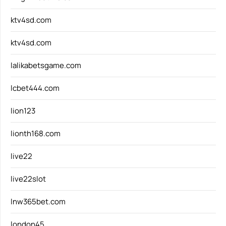
ktv4sd.com
ktv4sd.com
lalikabetsgame.com
lcbet444.com
lion123
lionth168.com
live22
live22slot
lnw365bet.com
london45