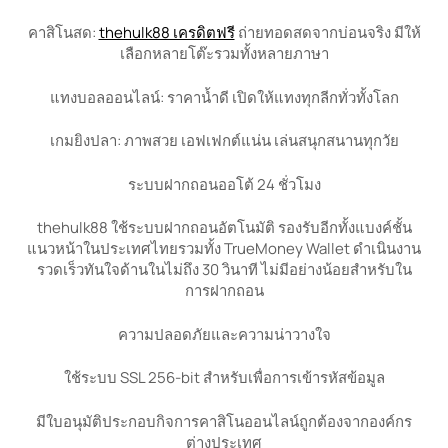
คาสิโนสด:
thehulk88 เครดิตฟรี
ถ่ายทอดสดจากบ่อนจริง มีให้
เลือกหลายโต๊ะรวมทั้งหลายภาษา
แทงบอลออนไลน์: ราคาน้ำดี เปิดให้แทงทุกลีกทั่วทั้งโลก
เกมยิงปลา: ภาพสวย เอฟเฟกต์แน่น เล่นสนุกสนานทุกวัย
ระบบฝากถอนออโต้ 24 ชั่วโมง
thehulk88 ใช้ระบบฝากถอนอัตโนมัติ รองรับอีกทั้งแบงค์ชั้น
แนวหน้าในประเทศไทยรวมทั้ง TrueMoney Wallet ดำเนินงาน
รวดเร็วทันใจด้านในไม่ถึง 30 วินาที ไม่มีอย่างน้อยสำหรับใน
การฝากถอน
ความปลอดภัยและความน่าวางใจ
ใช้ระบบ SSL 256-bit สำหรับเพื่อการเข้ารหัสข้อมูล
มีใบอนุมัติประกอบกิจการคาสิโนออนไลน์ถูกต้องจากองค์กร
ต่างประเทศ