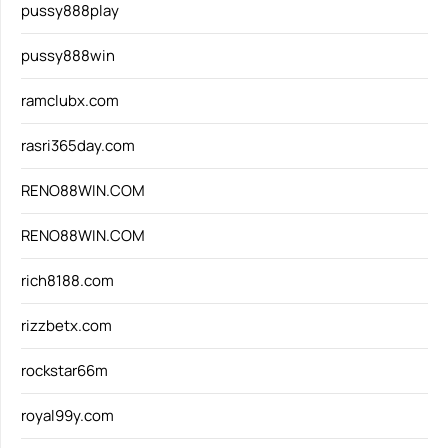
pussy888play
pussy888win
ramclubx.com
rasri365day.com
RENO88WIN.COM
RENO88WIN.COM
rich8188.com
rizzbetx.com
rockstar66m
royal99y.com