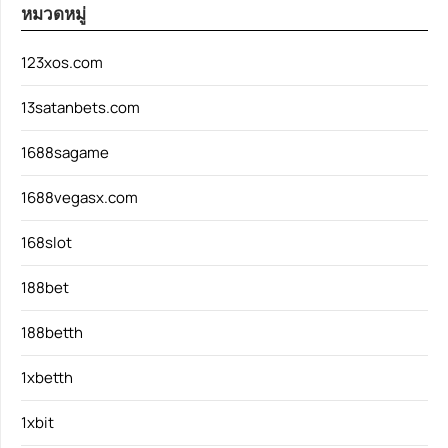
หมวดหมู่
123xos.com
13satanbets.com
1688sagame
1688vegasx.com
168slot
188bet
188betth
1xbetth
1xbit