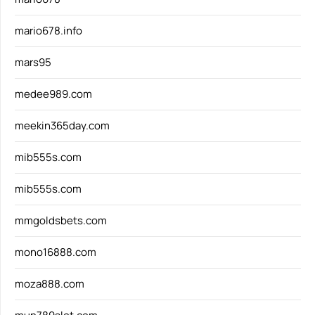
mario678.info
mars95
medee989.com
meekin365day.com
mib555s.com
mib555s.com
mmgoldsbets.com
mono16888.com
moza888.com