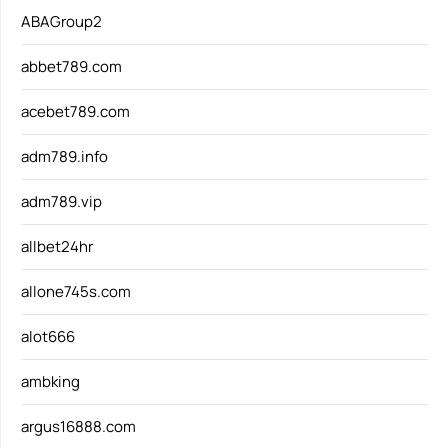
ABAGroup2
abbet789.com
acebet789.com
adm789.info
adm789.vip
allbet24hr
allone745s.com
alot666
ambking
argus16888.com