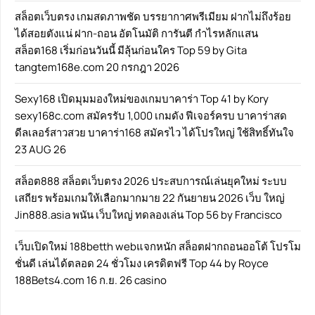
สล็อตเว็บตรง เกมสดภาพชัด บรรยากาศพรีเมียม ฝากไม่ถึงร้อย
ได้สอยตังแน่ ฝาก-ถอน อัตโนมัติ การันตี กำไรหลักแสน
สล็อต168 เริ่มก่อนวันนี้ มีลุ้นก่อนใคร Top 59 by Gita
tangtem168e.com 20 กรกฎา 2026
Sexy168 เปิดมุมมองใหม่ของเกมบาคาร่า Top 41 by Kory
sexy168c.com สมัครรับ 1,000 เกมดัง ฟีเจอร์ครบ บาคาร่าสด
ดีลเลอร์สาวสวย บาคาร่า168 สมัครไว ได้โปรใหญ่ ใช้สิทธิ์ทันใจ
23 AUG 26
สล็อต888 สล็อตเว็บตรง 2026 ประสบการณ์เล่นยุคใหม่ ระบบ
เสถียร พร้อมเกมให้เลือกมากมาย 22 กันยายน 2026 เว็บ ใหญ่
Jin888.asia พนัน เว็บใหญ่ ทดลองเล่น Top 56 by Francisco
เว็บเปิดใหม่ 188betth webแจกหนัก สล็อตฝากถอนออโต้ โปรโม
ชั่นดี เล่นได้ตลอด 24 ชั่วโมง เครดิตฟรี Top 44 by Royce
188Bets4.com 16 ก.ย. 26 casino