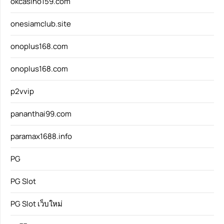
okcasino159.com
onesiamclub.site
onoplus168.com
onoplus168.com
p2vvip
pananthai99.com
paramax1688.info
PG
PG Slot
PG Slot เว็บใหม่