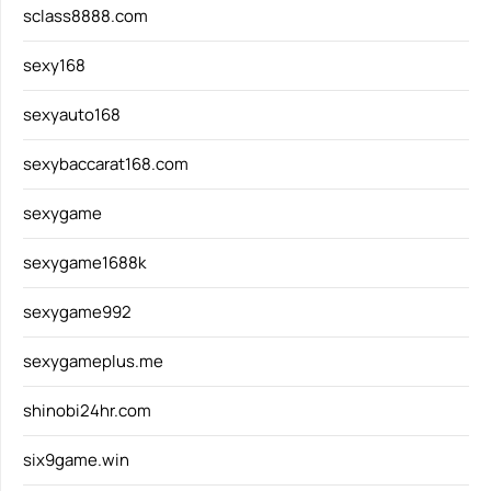
sclass8888.com
sexy168
sexyauto168
sexybaccarat168.com
sexygame
sexygame1688k
sexygame992
sexygameplus.me
shinobi24hr.com
six9game.win