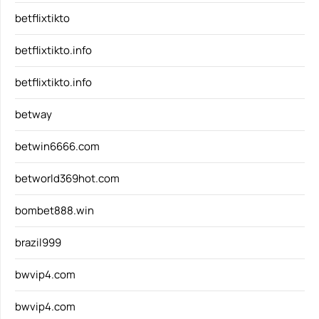
betflixtikto
betflixtikto.info
betflixtikto.info
betway
betwin6666.com
betworld369hot.com
bombet888.win
brazil999
bwvip4.com
bwvip4.com