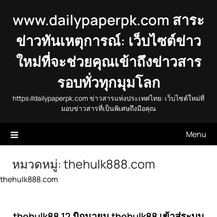
Skip
www.dailypaperpk.com สาระ
to
content
ข่าวทันเหตุการณ์: เว็บไซต์ข่าว
ใหม่ที่จะช่วยคุณเข้าถึงข่าวสาร
รอบทั่วทุกมุมโลก
https://dailypaperpk.com ข่าวสารแห่งประเทศไทย: เว็บไซต์ใหม่ที่
มอบข่าวสารที่เป็นพิเศษถึงมือคุณ
Menu
หมวดหมู่:
thehulk888.com
thehulk888.com
thehulk88 12 มิถุนายน thehulk88 เข้าสู่ระบบ