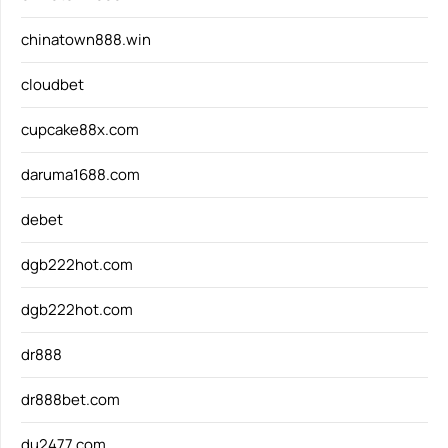
chinatown888.win
cloudbet
cupcake88x.com
daruma1688.com
debet
dgb222hot.com
dgb222hot.com
dr888
dr888bet.com
du2477.com