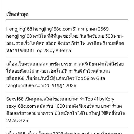
เรื่องล่าสุด
Hengjing168 hengjing168d.com 31 กรกฎาคม 2569
hengjing168 คาสิโน ที่ดีที่สุด ของไทย วันเกิดรับเลย 300 ฝาก-
ถอน รวดเร็ว ไลฟ์สด สล็อต ยิงปลา กีฬา ไพ่ เครดิตฟรี เกมสล็อต
หลายร้อยแบบ Top 28 by Arletha
สล็อตเว็บตรง เกมสดภาพชัด บรรยากาศพรีเมียม ฝากไม่ถึงร้อย
ได้สอยตังแน่ ฝาก-ถอน อัตโนมัติ การันตี กำไรหลักแสน
สล็อต168 เริ่มก่อนวันนี้ มีลุ้นก่อนใคร Top 59 by Gita
tangtem168e.com 20 กรกฎา 2026
Sexy168 เปิดมุมมองใหม่ของเกมบาคาร่า Top 41 by Kory
sexy168c.com สมัครรับ 1,000 เกมดัง ฟีเจอร์ครบ บาคาร่าสด
ดีลเลอร์สาวสวย บาคาร่า168 สมัครไว ได้โปรใหญ่ ใช้สิทธิ์ทันใจ
23 AUG 26
สล็อต888 สล็อตเว็บตรง 2026 ประสบการณ์เล่นยุคใหม่ ระบบ