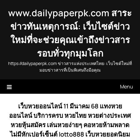
Skip
www.dailypaperpk.com สาระ
to
content
ข่าวทันเหตุการณ์: เว็บไซต์ข่าว
ใหม่ที่จะช่วยคุณเข้าถึงข่าวสาร
รอบทั่วทุกมุมโลก
https://dailypaperpk.com ข่าวสารแห่งประเทศไทย: เว็บไซต์ใหม่ที่
มอบข่าวสารที่เป็นพิเศษถึงมือคุณ
Menu
เว็บหวยออนไลน์ 11 มีนาคม 68 แทงหวย
ออนไลน์ บริการครบ หวยไทย หวยต่างประเทศ
หวยหุ้นสมัคร เล่นหวยง่ายๆ คอหวยห้ามพลาด
ไม่มีหักเปอร์เซ็นต์ lotto888 เว็บหวยยอดนิยม