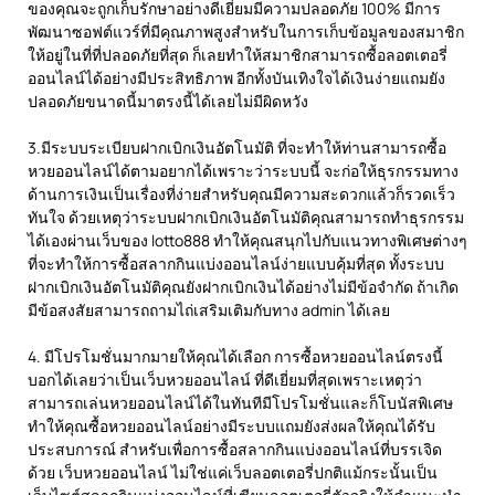
ของคุณจะถูกเก็บรักษาอย่างดีเยี่ยมมีความปลอดภัย 100% มีการ
พัฒนาซอฟต์แวร์ที่มีคุณภาพสูงสำหรับในการเก็บข้อมูลของสมาชิก
ให้อยู่ในที่ที่ปลอดภัยที่สุด ก็เลยทำให้สมาชิกสามารถซื้อลอตเตอรี่
ออนไลน์ได้อย่างมีประสิทธิภาพ อีกทั้งบันเทิงใจได้เงินง่ายแถมยัง
ปลอดภัยขนาดนี้มาตรงนี้ได้เลยไม่มีผิดหวัง
3.มีระบบระเบียบฝากเบิกเงินอัตโนมัติ ที่จะทำให้ท่านสามารถซื้อ
หวยออนไลน์ได้ตามอยากได้เพราะว่าระบบนี้ จะก่อให้ธุรกรรมทาง
ด้านการเงินเป็นเรื่องที่ง่ายสำหรับคุณมีความสะดวกแล้วก็รวดเร็ว
ทันใจ ด้วยเหตุว่าระบบฝากเบิกเงินอัตโนมัติคุณสามารถทำธุรกรรม
ได้เองผ่านเว็บของ lotto888 ทำให้คุณสนุกไปกับแนวทางพิเศษต่างๆ
ที่จะทำให้การซื้อสลากกินแบ่งออนไลน์ง่ายแบบคุ้มที่สุด ทั้งระบบ
ฝากเบิกเงินอัตโนมัติคุณยังฝากเบิกเงินได้อย่างไม่มีข้อจำกัด ถ้าเกิด
มีข้อสงสัยสามารถถามไถ่เสริมเติมกับทาง admin ได้เลย
4. มีโปรโมชั่นมากมายให้คุณได้เลือก การซื้อหวยออนไลน์ตรงนี้
บอกได้เลยว่าเป็นเว็บหวยออนไลน์ ที่ดีเยี่ยมที่สุดเพราะเหตุว่า
สามารถเล่นหวยออนไลน์ได้ในทันทีมีโปรโมชั่นและก็โบนัสพิเศษ
ทำให้คุณซื้อหวยออนไลน์อย่างมีระบบแถมยังส่งผลให้คุณได้รับ
ประสบการณ์ สำหรับเพื่อการซื้อสลากกินแบ่งออนไลน์ที่บรรเจิด
ด้วย เว็บหวยออนไลน์ ไม่ใช่แค่เว็บลอตเตอรี่ปกติแม้กระนั้นเป็น