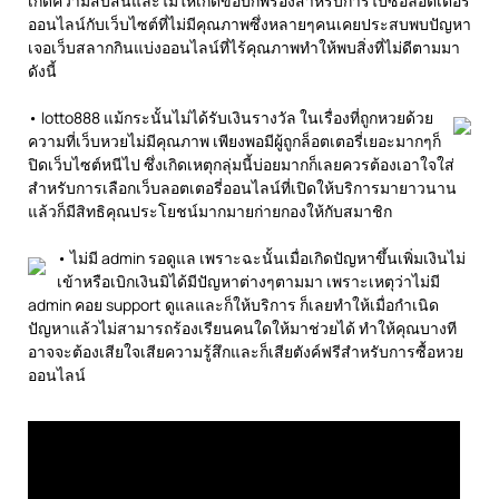
เกิดความสับสนและไม่ให้เกิดข้อบกพร่องสำหรับการไปซื้อลอตเตอรี่
ออนไลน์กับเว็บไซต์ที่ไม่มีคุณภาพซึ่งหลายๆคนเคยประสบพบปัญหา
เจอเว็บสลากกินแบ่งออนไลน์ที่ไร้คุณภาพทำให้พบสิ่งที่ไม่ดีตามมา
ดังนี้
• lotto888 แม้กระนั้นไม่ได้รับเงินรางวัล ในเรื่องที่ถูกหวยด้วย
ความที่เว็บหวยไม่มีคุณภาพ เพียงพอมีผู้ถูกล็อตเตอรี่เยอะมากๆก็
ปิดเว็บไซต์หนีไป ซึ่งเกิดเหตุกลุ่มนี้บ่อยมากก็เลยควรต้องเอาใจใส่
สำหรับการเลือกเว็บลอตเตอรี่ออนไลน์ที่เปิดให้บริการมายาวนาน
แล้วก็มีสิทธิคุณประโยชน์มากมายก่ายกองให้กับสมาชิก
• ไม่มี admin รอดูแล เพราะฉะนั้นเมื่อเกิดปัญหาขึ้นเพิ่มเงินไม่
เข้าหรือเบิกเงินมิได้มีปัญหาต่างๆตามมา เพราะเหตุว่าไม่มี
admin คอย support ดูแลและก็ให้บริการ ก็เลยทำให้เมื่อกำเนิด
ปัญหาแล้วไม่สามารถร้องเรียนคนใดให้มาช่วยได้ ทำให้คุณบางที
อาจจะต้องเสียใจเสียความรู้สึกและก็เสียตังค์ฟรีสำหรับการซื้อหวย
ออนไลน์