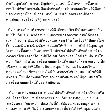
ถ้าเกิดคุณไม่ต้องการเผชิญกับปัญหาเหล่านี้ สำหรับการซื้อหวย
ออนไลน์จำเป็นอย่างยิ่งที่จะจำต้องเลือก เว็บหวยออนไลน์ ให้ดีและก็
มีคุณภาพสูง ซึ่งวันนี้เราจะมาชี้แนะว่าเว็บลอตเตอรี่ที่ดีควรมี
คุณลักษณะอะไรบ้างที่ผู้เล่นควรจะรู้
1.มีระบบระเบียบบริหารจัดการที่ดี เมื่อสมาชิกเข้าไปเล่นสลากกิน
แบ่งในเว็บไซต์แล้วต้องมีระบบการดูแลจัดการสมาชิกได้ตลอด
เวลา มี admin มืออาชีพที่คอยดูแลตลอด 1 วัน ในเรื่องที่มีปัญหาใดๆ
ก็ตามแอดมินจะพร้อมซัพพอร์ตและให้บริการอย่างดีทำให้คุณสนุก
ไปกับการซื้อสลากกินแบ่งออนไลน์อย่างไม่จำเป็นที่จะต้องมาวิตก
กังวลหัวใจแต่อย่างใดมาที่นี่ได้เลย เว็บหวยออนไลน์ เว็บที่จะทำให้
ความฝันสำหรับในการซื้อหวยออนไลน์ที่ง่ายแล้วก็สะดวกสบายเป็น
จริงเพราะเหตุว่าที่นี่มีแอดมินคอยดูแล 1 วัน คุณว่างตอนไหน
สามารถเข้ามาซื้อหวยออนไลน์กับพวกเราได้เลย เป็นเว็บไซต์ที่มี
สิทธิประโยชน์ดีๆที่มอบให้กับคุณ รวมทั้งยังส่งผลให้คุณเป็นสุขใน
การซื้อหวยออนไลน์ที่บรรเจิดอีกด้วย
2.มีความปลอดภัยสูง 100% คุณไม่จำเป็นที่จะต้องมาวิตกกังวลหรือ
กลุ้มใจดวงใจอะไร เนื่องจากว่าระบบเว็บของ lotto888 มีระบบ
ระเบียบการรักษาความปลอดภัยที่ทันสมัย คุ้มครองข้อมูลเฉพาะ
บุคคลของสมาชิกไม่มีการเผยแพร่ และมั่นใจได้ว่าข้อมูลส่วนตัว