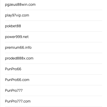
pgzeus88win.com
play97vip.com
pokbet88
power999.net
premium66.info
proded888x.com
PunPro66
PunPro66.com
PunPro777
PunPro777.com