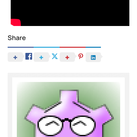
Share