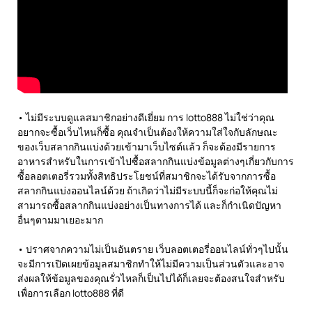
• ไม่มีระบบดูแลสมาชิกอย่างดีเยี่ยม การ lotto888 ไม่ใช่ว่าคุณ
อยากจะซื้อเว็บไหนก็ซื้อ คุณจำเป็นต้องให้ความใส่ใจกับลักษณะ
ของเว็บสลากกินแบ่งด้วยเข้ามาเว็บไซต์แล้ว ก็จะต้องมีรายการ
อาหารสำหรับในการเข้าไปซื้อสลากกินแบ่งข้อมูลต่างๆเกี่ยวกับการ
ซื้อลอตเตอรี่รวมทั้งสิทธิประโยชน์ที่สมาชิกจะได้รับจากการซื้อ
สลากกินแบ่งออนไลน์ด้วย ถ้าเกิดว่าไม่มีระบบนี้ก็จะก่อให้คุณไม่
สามารถซื้อสลากกินแบ่งอย่างเป็นทางการได้ และก็กำเนิดปัญหา
อื่นๆตามมาเยอะมาก
• ปราศจากความไม่เป็นอันตราย เว็บลอตเตอรี่ออนไลน์ทั่วๆไปนั้น
จะมีการเปิดเผยข้อมูลสมาชิกทำให้ไม่มีความเป็นส่วนตัวและอาจ
ส่งผลให้ข้อมูลของคุณรั่วไหลก็เป็นไปได้ก็เลยจะต้องสนใจสำหรับ
เพื่อการเลือก lotto888 ที่ดี