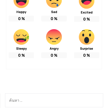
Happy
Sad
Excited
0
%
0
%
0
%
Sleepy
Angry
Surprise
0
%
0
%
0
%
ค้นหา
สำหรับ: