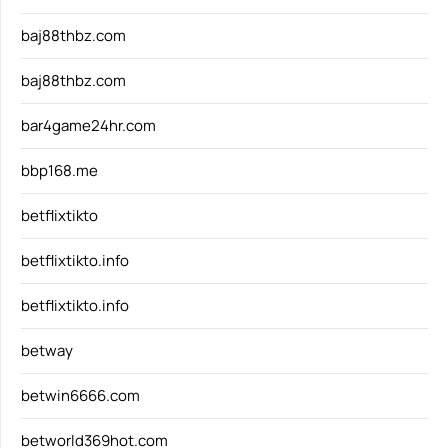
baj88thbz.com
baj88thbz.com
bar4game24hr.com
bbp168.me
betflixtikto
betflixtikto.info
betflixtikto.info
betway
betwin6666.com
betworld369hot.com