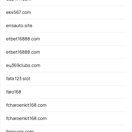
ek4567.com
erisauto.site
etbet16888.com
etbet16888.com
eu369clubs.com
fafa 123 slot
faro168
fcharoenkit168.com
fcharoenkit168.com
finnivips.com