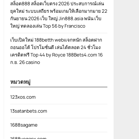
สล็อต888 สล็อตเว็บตรง 2026 ประสบการณ์เล่น
ยุคใหม่ ระบบเสถียร พร้อมเกมให้เลือกมากมาย 22
กันยายน 2026 เว็บ ใหญ่ Jin888.asia พนัน เว็บ
ใหญ่ ทดลองเล่น Top 56 by Francisco
เว็บเปิดใหม่ 188betth webแจกหนัก สล็อตฝาก
ถอนออโต้ โปรโมชั่นดี เล่นได้ตลอด 24 ชั่วโมง
เครดิตฟรี Top 44 by Royce 188Bets4.com 16
ก.ย. 26 casino
หมวดหมู่
123xos.com
13satanbets.com
1688sagame
1688vegasx.com