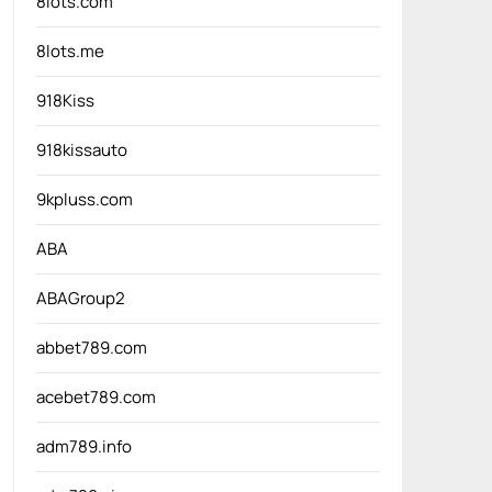
8lots.com
8lots.me
918Kiss
918kissauto
9kpluss.com
ABA
ABAGroup2
abbet789.com
acebet789.com
adm789.info