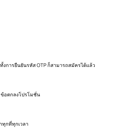
วมทั้งการยืนยันรหัส OTP ก็สามารถสมัครได้แล้ว
ามข้อตกลงโปรโมชั่น
ทุกที่ทุกเวลา