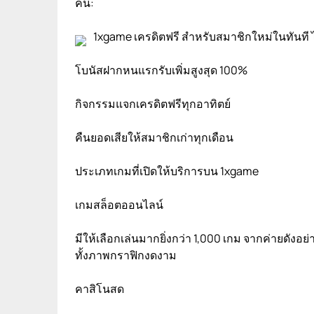
คน:
1xgame เครดิตฟรี สำหรับสมาชิกใหม่ในทันที 
โบนัสฝากหนแรกรับเพิ่มสูงสุด 100%
กิจกรรมแจกเครดิตฟรีทุกอาทิตย์
คืนยอดเสียให้สมาชิกเก่าทุกเดือน
ประเภทเกมที่เปิดให้บริการบน 1xgame
เกมสล็อตออนไลน์
มีให้เลือกเล่นมากยิ่งกว่า 1,000 เกม จากค่ายดังอ
ทั้งภาพกราฟิกงดงาม
คาสิโนสด