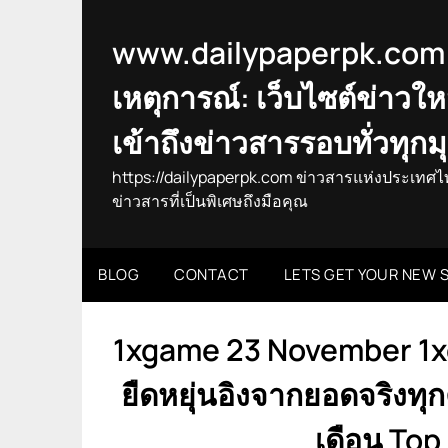
Skip
to
www.dailypaperpk.com 
content
เหตุการณ์: เว็บไซต์ข่าวให
เข้าถึงข่าวสารรอบทั่วทุก
https://dailypaperpk.com ข่าวสารแห่งประเทศไทย
ข่าวสารที่เป็นพิเศษถึงมือคุณ
BLOG
CONTACT
LETS GET YOUR NEW S
1xgame 23 November 1xg
ยืดหยุ่นอิงจากยอดจริงทุ
เดือน Top