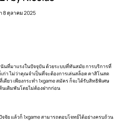
n 8 ตุลาคม 2025
ี่มาแรงในปัจจุบัน ด้วยระบบที่ทันสมัย การบริการที่
็เก่า ไม่ว่าคุณจำเป็นที่จะต้องการเล่นสล็อต คาสิโนสด
ดียว เพียงกระทำ 1xgame สมัคร ก็จะได้รับสิทธิพิเศษ
มต้นเดิมพันโดยไม่ต้องฝากก่อน
จจัย แล้วก็ 1xgame สามารถตอบโจทย์ได้อย่างครบถ้วน