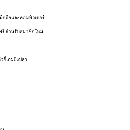
งมือถือและคอมพิวเตอร์
ตฟรี สำหรับสมาชิกใหม่
้วก็เกมยิงปลา
่าน