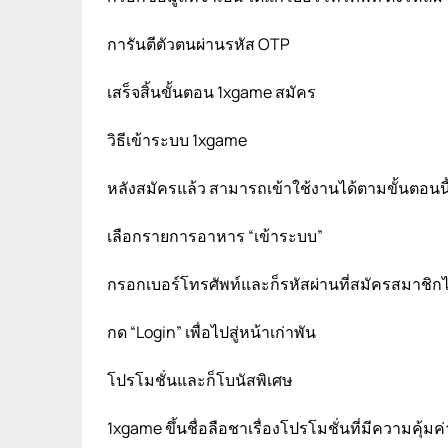
การันตีตัวตนผ่านรหัส OTP
เสร็จสิ้นขั้นตอน 1xgame สมัคร
วิธีเข้าระบบ 1xgame
หลังสมัครแล้ว สามารถเข้าใช้งานได้ตามขั้นตอนนี
เลือกรายการอาหาร “เข้าระบบ”
กรอกเบอร์โทรศัพท์และก็รหัสผ่านที่สมัครสมาชิกไ
กด “Login” เพื่อไปสู่หน้าเก่าพัน
โปรโมชั่นและก็โบนัสพิเศษ
1xgame ขึ้นชื่อลือชาเรื่องโปรโมชั่นที่มีความคุ้ม