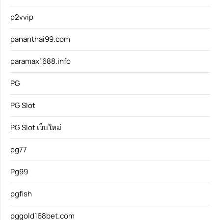
p2vvip
pananthai99.com
paramax1688.info
PG
PG Slot
PG Slot เว็บใหม่
pg77
Pg99
pgfish
pggold168bet.com