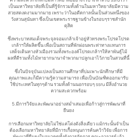
เป็นมหาวิทยาลัยที่เป็นที่รู้จักรวมทั้งด้านในมหาวิทยาลัยมีความ
สวยสดงดงามมากมาย เพราะว่าในอดีตกาลนั้นเป็นส่วนหนึ่งของ
วังสวนสุนันทา ซึ่งเป็นเขตพระราชฐานข้างในรอบๆราชสำนัก
ดุสิต
ซึ่งพระบาทสมเด็จพระจุลจอมเกล้าเจ้าอยู่หัวทรงพระโปรดโปรด
เกล้าฯให้ผลิตขึ้น เพื่อเป็นสถานที่พักผ่อนพระท่าทางแทนการ
เสด็จเดินทางหัวเมืองรวมทั้งพระองค์โปรดเกล้าฯให้หาพันธุ์ไม้
ผลที่ดีรวมทั้งไม้หายากนานาจำพวกมาปลูกเอาไว้ภายในสวนที่นี้
ซึ่งในปัจจุบันแปลงเป็นสถานศึกษาที่บ่มเพาะนักศึกษาที่มี
คุณภาพและก็มีความรู้ความสามารถ เพื่อเป็นบัณฑิตออกมารับ
ใช้ประเทศในทุกๆด้าน รวมทั้งด้านนอกรอบๆ ssru มีสิ่งอำนวย
ความสะดวกพร้อม
5.มีการวิจัยและพัฒนาอย่างสม่ำเสมอเพื่อก้าวสู่การพัฒนาที่
ยืนยง
การเลือกมหาวิทยาลัยไม่ใช่แค่โด่งดังสิ่งเดียว แม้กระนั้นจำเป็น
ต้องเลือกมหาวิทยาลัยที่มีการเกื้อหนุนการค้นคว้าวิจัย เพื่อการ
พัฒนาที่ยืนยงในอนาคตทั้งยังการจัดการ คณะอาจารย์ เจ้า