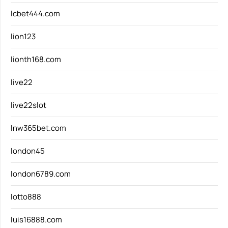
lcbet444.com
lion123
lionth168.com
live22
live22slot
lnw365bet.com
london45
london6789.com
lotto888
luis16888.com