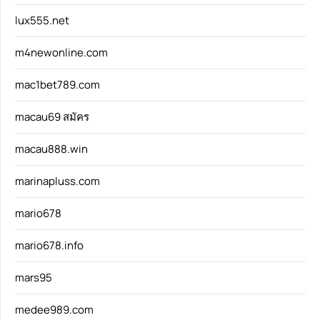
lux555.net
m4newonline.com
mac1bet789.com
macau69 สมัคร
macau888.win
marinapluss.com
mario678
mario678.info
mars95
medee989.com