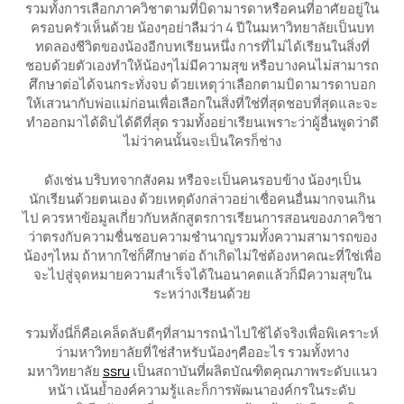
รวมทั้งการเลือกภาควิชาตามที่บิดามารดาหรือคนที่อาศัยอยู่ใน
ครอบครัวเห็นด้วย น้องๆอย่าลืมว่า 4 ปีในมหาวิทยาลัยเป็นบท
ทดลองชีวิตของน้องอีกบทเรียนหนึ่ง การที่ไม่ได้เรียนในสิ่งที่
ชอบด้วยตัวเองทำให้น้องๆไม่มีความสุข หรือบางคนไม่สามารถ
ศึกษาต่อได้จนกระทั่งจบ ด้วยเหตุว่าเลือกตามบิดามารดาบอก
ให้เสวนากับพ่อแม่ก่อนเพื่อเลือกในสิ่งที่ใช่ที่สุดชอบที่สุดและจะ
ทำออกมาได้ดิบได้ดีที่สุด รวมทั้งอย่าเรียนเพราะว่าผู้อื่นพูดว่าดี
ไม่ว่าคนนั้นจะเป็นใครก็ช่าง
ดังเช่น บริบทจากสังคม หรือจะเป็นคนรอบข้าง น้องๆเป็น
นักเรียนด้วยตนเอง ด้วยเหตุดังกล่าวอย่าเชื่อคนอื่นมากจนเกิน
ไป ควรหาข้อมูลเกี่ยวกับหลักสูตรการเรียนการสอนของภาควิชา
ว่าตรงกับความชื่นชอบความชำนาญรวมทั้งความสามารถของ
น้องๆไหม ถ้าหากใช่ก็ศึกษาต่อ ถ้าเกิดไม่ใช่ต้องหาคณะที่ใช่เพื่อ
จะไปสู่จุดหมายความสำเร็จได้ในอนาคตแล้วก็มีความสุขใน
ระหว่างเรียนด้วย
รวมทั้งนี่ก็คือเคล็ดลับดีๆที่สามารถนำไปใช้ได้จริงเพื่อพิเคราะห์
ว่ามหาวิทยาลัยที่ใช่สำหรับน้องๆคืออะไร รวมทั้งทาง
มหาวิทยาลัย
ssru
เป็นสถาบันที่ผลิตบัณฑิตคุณภาพระดับแนว
หน้า เน้นย้ำองค์ความรู้และก็การพัฒนาองค์กรในระดับ