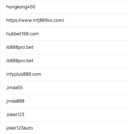
hongkong456
https://www.mfj889xx.com/
hubbet168.com
ib888pro.bet
ib888pro.bet
infyplus888.com
Jinda55
jinda888
Joker123
joker123auto