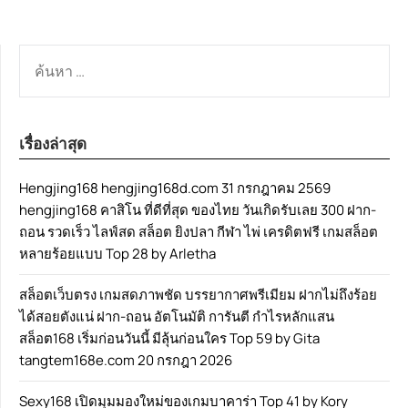
ค้นหา
สำหรับ:
เรื่องล่าสุด
Hengjing168 hengjing168d.com 31 กรกฎาคม 2569
hengjing168 คาสิโน ที่ดีที่สุด ของไทย วันเกิดรับเลย 300 ฝาก-
ถอน รวดเร็ว ไลฟ์สด สล็อต ยิงปลา กีฬา ไพ่ เครดิตฟรี เกมสล็อต
หลายร้อยแบบ Top 28 by Arletha
สล็อตเว็บตรง เกมสดภาพชัด บรรยากาศพรีเมียม ฝากไม่ถึงร้อย
ได้สอยตังแน่ ฝาก-ถอน อัตโนมัติ การันตี กำไรหลักแสน
สล็อต168 เริ่มก่อนวันนี้ มีลุ้นก่อนใคร Top 59 by Gita
tangtem168e.com 20 กรกฎา 2026
Sexy168 เปิดมุมมองใหม่ของเกมบาคาร่า Top 41 by Kory