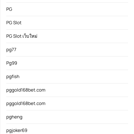
PG
PG Slot
PG Slot เว็บใหม่
pg77
Pg99
pgfish
pggold168bet.com
pggold168bet.com
pgheng
pgjoker69