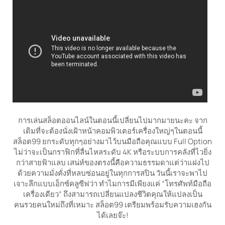
การเล่นสล็อตออนไลน์ในตอนนี้เปลี่ยนไปมากมายนะคะ จาก
เดิมที่จะต้องนั่งเฝ้าหน้าคอมพิวเตอร์เครื่องใหญ่ๆในตอนนี้
สล็อต99 ยกระดับทุกๆอย่างมาไว้บนมือถือคุณแบบ Full Option
ไม่ว่าจะเป็นกราฟิกที่ลื่นไหลระดับ 4K หรือระบบการคลังที่ไวยิ่ง
กว่าสายฟ้าแลบ เสน่ห์ของตรงนี้คือความธรรมดาแต่ว่าแฝงไป
ด้วยความมั่งคั่งที่หลบซ่อนอยู่ในทุกการสปิน วันนี้เราจะพาไป
เจาะลึกแบบเอ็กซ์คลูซีฟว่า ทำไมการมีเพียงแค่ “โทรศัพท์มือถือ
เครื่องเดียว” ถึงสามารถเปลี่ยนแปลงชีวิตคุณให้แปลงเป็น
คนรวยคนใหม่ถึงที่เหมาะ สล็อต99 เตรียมพร้อมรับความเฮงกัน
ได้เลยจ๊ะ!