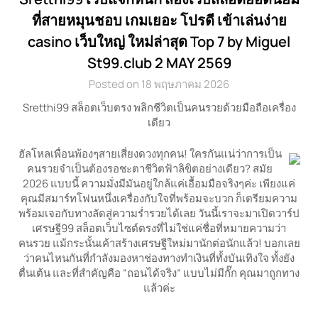
ที่สายหมุนชอบ เกมเยอะ โปรดี เข้าเล่นง่าย
casino เว็บใหญ่ ใหม่ล่าสุด Top 7 by Miguel
St99.club 2 MAY 2569
Posted on 18 พฤษภาคม 2026
Sretthi99 สล็อตเว็บตรง พลิกชีวิตเป็นคนรวยด้วยมือถือเครื่อง
เดียว
ฮัลโหลเพื่อนพ้องๆสายเสี่ยงดวงทุกคน! ใครกันแน่ว่าการเป็น
คนรวยจำเป็นต้องรอชะตาชีวิตฟ้าลิขิตอย่างเดียว? สมัย
2026 แบบนี้ ความมั่งมีมันอยู่ใกล้แค่เอื้อมมือจริงๆค่ะ เพียงแค่
คุณมีสมาร์ทโฟนหนึ่งเครื่องกับใจที่พร้อมจะบวก ก็เตรียมความ
พร้อมเจอกับทางลัดสู่ความร่ำรวยได้เลย วันนี้เราจะมาเปิดวาร์ป
เศรษฐี99 สล็อตเว็บไซต์ตรงที่ไม่ใช่แค่ชื่อที่หมายความว่า
คนรวย แม้กระนั้นเค้าสร้างเศรษฐีใหม่มานักต่อนักแล้ว! บอกเลย
ว่าคนไหนกันที่กำลังมองหาช่องทางทำเงินที่ทั้งบันเทิงใจ ทั้งยัง
ตื่นเต้น และที่สำคัญคือ “ถอนได้จริง” แบบไม่มีกั๊ก คุณมาถูกทาง
แล้วค่ะ