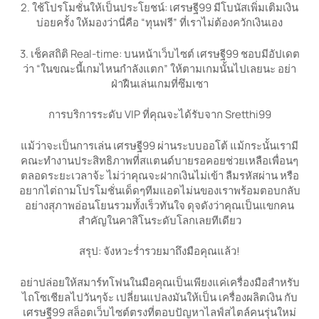
2. ใช้โปรโมชั่นให้เป็นประโยชน์: เศรษฐี99 มีโบนัสเพิ่มเติมเงิน
บ่อยครั้ง ให้มองว่านี่คือ “ทุนฟรี” ที่เราไม่ต้องควักเงินเอง
3. เช็คสถิติ Real-time: บนหน้าเว็บไซต์ เศรษฐี99 ชอบมีอัปเดต
ว่า “ในขณะนี้เกมไหนกำลังแตก” ให้ตามเกมนั้นไปเลยนะ อย่า
ฝ่าฝืนเล่นเกมที่ซึมเซา
การบริการระดับ VIP ที่คุณจะได้รับจาก Sretthi99
แม้ว่าจะเป็นการเล่น เศรษฐี99 ผ่านระบบออโต้ แม้กระนั้นเรามี
คณะทำงานประสิทธิภาพที่สแตนด์บายรอคอยช่วยเหลือเพื่อนๆ
ตลอดระยะเวลาจ้ะ ไม่ว่าคุณจะฝากเงินไม่เข้า ลืมรหัสผ่าน หรือ
อยากไต่ถามโปรโมชั่นเด็ดๆทีมแอดไม่นของเราพร้อมตอบกลับ
อย่างสุภาพอ่อนโยนรวมทั้งเร็วทันใจ ดุจดังว่าคุณเป็นแขกคน
สำคัญในคาสิโนระดับโลกเลยทีเดียว
สรุป: จังหวะร่ำรวยมาถึงมือคุณแล้ว!
อย่าปล่อยให้สมาร์ทโฟนในมือคุณเป็นเพียงแค่เครื่องมือสำหรับ
ไถโซเชียลไปวันๆจ้ะ เปลี่ยนแปลงมันให้เป็น เครื่องผลิตเงิน กับ
เศรษฐี99 สล็อตเว็บไซต์ตรงที่ตอบปัญหาไลฟ์สไตล์คนรุ่นใหม่