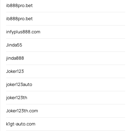
ib888pro.bet
ib888pro.bet
infyplus888.com
Jinda55
jinda888
Joker123
joker123auto
joker123th
Joker123th.com
k1gt-auto.com