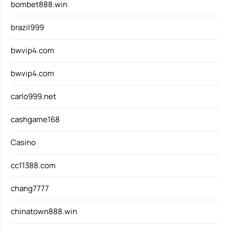
bombet888.win
brazil999
bwvip4.com
bwvip4.com
carlo999.net
cashgame168
Casino
cc11388.com
chang7777
chinatown888.win