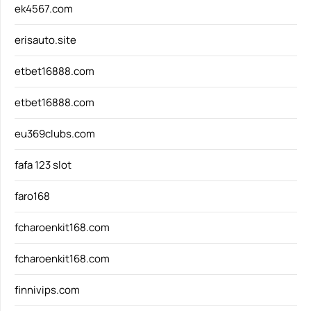
ek4567.com
erisauto.site
etbet16888.com
etbet16888.com
eu369clubs.com
fafa 123 slot
faro168
fcharoenkit168.com
fcharoenkit168.com
finnivips.com