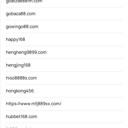
goatza888fin.com
gobaza88.com
gowingo88.com
happy168
hengheng9899.com
hengjing168
hiso8888s.com
hongkong456
https://www.mfj889xx.com/
hubbet168.com