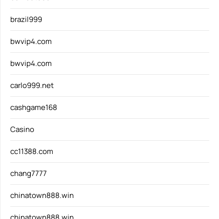
brazil999
bwvip4.com
bwvip4.com
carlo999.net
cashgame168
Casino
cc11388.com
chang7777
chinatown888.win
chinatown888.win