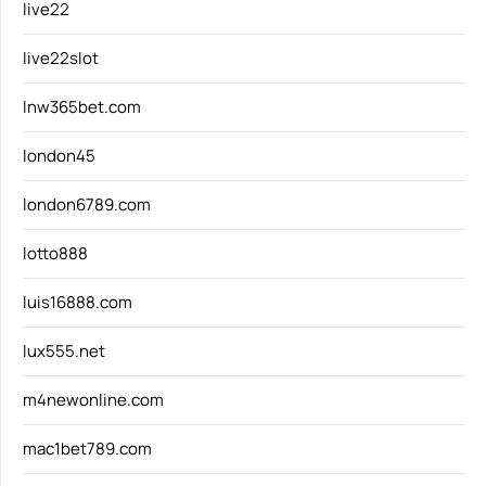
live22
live22slot
lnw365bet.com
london45
london6789.com
lotto888
luis16888.com
lux555.net
m4newonline.com
mac1bet789.com