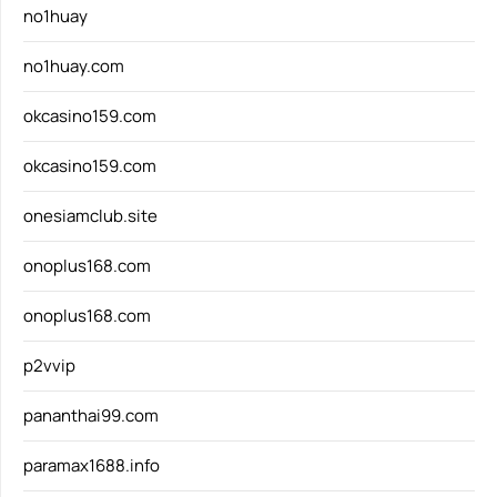
no1huay
no1huay.com
okcasino159.com
okcasino159.com
onesiamclub.site
onoplus168.com
onoplus168.com
p2vvip
pananthai99.com
paramax1688.info