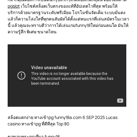
pgslot
เว็บไซต์สล็อตเว็บตรงของแท้ที่อัปเดตไวที่สุด พร้อมให้
บริการด้วยมาตรฐานระดับพรีเมียม โปรโมชั่นจัดเต็ม ระบบมั่นคง
แล้วก็ความโล่งใสที่ทุกคนสัมผัสได้ตั้งแต่หนแรกที่เล่นสมัครในเวลา
นี้ แล้วคุณจะทราบดีว่าการได้เล่นเกมfunny18ใหม่ก่อนคนใด มันให้
ความรู้สึก พิเศษ ขนาดไหน
สล็อตแตกง่าย ทางเข้าpg funny18a.com 6 SEP 2025 Lucas
casino ทางเข้าpg ที่ดีที่สุด Top 80
ขอขอบพระคุณที่มา
funny18