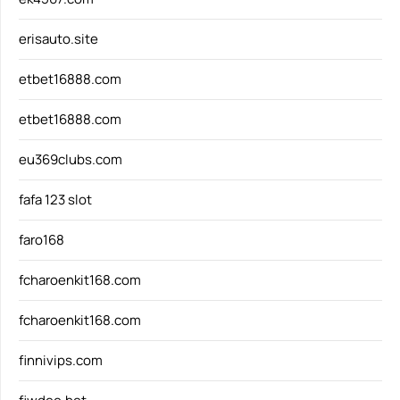
erisauto.site
etbet16888.com
etbet16888.com
eu369clubs.com
fafa 123 slot
faro168
fcharoenkit168.com
fcharoenkit168.com
finnivips.com