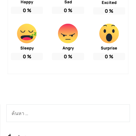
Happy
Sad
Excited
0
%
0
%
0
%
Sleepy
Angry
Surprise
0
%
0
%
0
%
ค้นหา
สำหรับ: