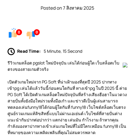
Posted on 7 สิงหาคม 2025
0
0
Read Time:
5 Minute, 15 Second
รีวิวเกมสล็อต pgslot ใหม่ปัจจุบัน เล่นได้ก่อนผู้ใด เว็บสล็อตเว็บ
ตรงของสายเกมตัวจริง
เปิดตัวเกมใหม่จาก PG Soft ที่น่าเฝ้ามองที่สุดปี 2025 ปากทาง
เข้าpg เล่นได้แล้ววันนี้ก่อนคนใดกันที่ ทางเข้าpg ในปี 2025 นี้ ค่าย
PG Soft ได้เปิดตัวเกมสล็อตใหม่ปัจจุบันที่สร้างเสียงฮือฮาในแวดวง
สายปั่นทั้งยังมือใหม่รวมทั้งมือเก๋า และข่าวดีเป็นผู้เล่นสามารถ
ทดลองเล่นfunny18ได้ก่อนผู้ใดกันที่ funny18 เว็บไซต์สล็อตเว็บตรง
ศูนย์รวมเกมแท้ลิขสิทธิ์แบบไม่ผ่านเอเย่นต์ เว็บไซต์ที่สายปั่นต่าง
แนะนำกันปากต่อปากว่า แตกง่าย เล่นมัน กำไรงาม ถ้าหากคุณ
กำลังมองหาปากทางเข้าเล่นเกมใหม่ที่ไม่มีใครเหมือน funny18 เป็น
ที่หมายของความเพลิดเพลินที่คุณไม่สมควรพลาด