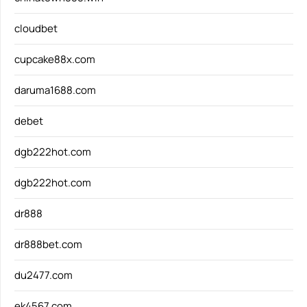
cloudbet
cupcake88x.com
daruma1688.com
debet
dgb222hot.com
dgb222hot.com
dr888
dr888bet.com
du2477.com
ek4567.com