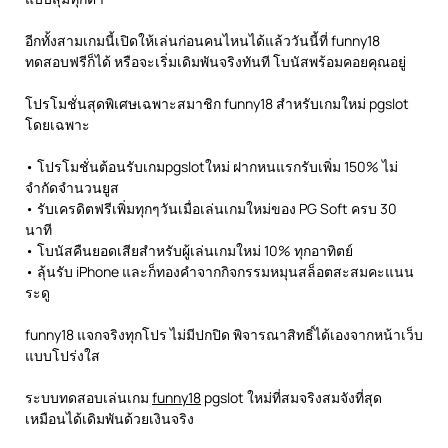
อีกทั้งสามเกมนี้เปิดให้เล่นก่อนคนไหนได้แล้ววันนี้ที่ funny18
ทดสอบฟรีก็ได้ หรือจะเริ่มเดิมพันจริงทันที โบนัสพร้อมคอยคุณอยู่
โปรโมชั่นสุดพิเศษเฉพาะสมาชิก funny18 สำหรับเกมใหม่ pgslot
โดยเฉพาะ
• โปรโมชั่นต้อนรับเกมpgslotใหม่ ฝากหนแรกรับเพิ่ม 150% ไม่
จำกัดจำนวนยูส
• รับเครดิตฟรีเพิ่มทุกๆวันเมื่อเล่นเกมใหม่ของ PG Soft ครบ 30
นาที
• โบนัสคืนยอดเสียสำหรับผู้เล่นเกมใหม่ 10% ทุกอาทิตย์
• ลุ้นรับ iPhone และก็ทองคำจากกิจกรรมหมุนสล็อตสะสมคะแนน
ระดู
funny18 แจกจริงทุกโปร ไม่มีปกปิด พิจารณาสิทธิ์ได้เองจากหน้าเว็บ
แบบโปร่งใส
ระบบทดสอบเล่นเกม
funny18
pgslot ใหม่ที่สมจริงสมจังที่สุด
เหมือนได้เดิมพันด้วยเงินจริง