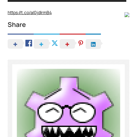
https://t.co/aI0jdlrmB4
Share