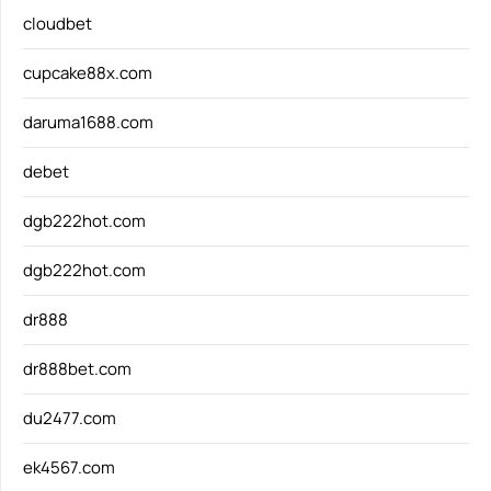
cloudbet
cupcake88x.com
daruma1688.com
debet
dgb222hot.com
dgb222hot.com
dr888
dr888bet.com
du2477.com
ek4567.com