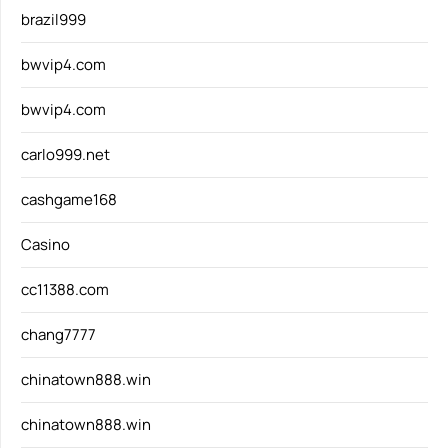
brazil999
bwvip4.com
bwvip4.com
carlo999.net
cashgame168
Casino
cc11388.com
chang7777
chinatown888.win
chinatown888.win