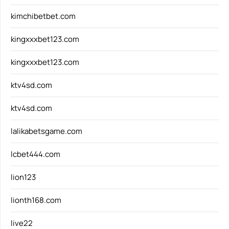
kimchibetbet.com
kingxxxbet123.com
kingxxxbet123.com
ktv4sd.com
ktv4sd.com
lalikabetsgame.com
lcbet444.com
lion123
lionth168.com
live22