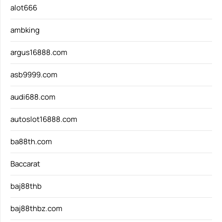
alot666
ambking
argus16888.com
asb9999.com
audi688.com
autoslot16888.com
ba88th.com
Baccarat
baj88thb
baj88thbz.com