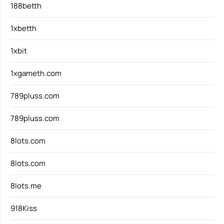
188betth
1xbetth
1xbit
1xgameth.com
789pluss.com
789pluss.com
8lots.com
8lots.com
8lots.me
918Kiss