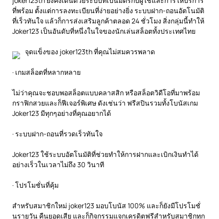
joker123th ยังคงเด่นด้วยระบบที่เป็นมิตรกับผู้ใช้และการให้บริการ
ที่พร้อม ตั้งแต่การลงทะเบียนที่ง่ายอย่างยิ่ง ระบบฝาก-ถอนอัตโนมัติ
ที่เร็วทันใจ แล้วก็การส่งเสริมลูกค้าตลอด 24 ชั่วโมง สิ่งกลุ่มนี้ทำให้
Joker123 เป็นอันดับที่หนึ่งในใจของนักเล่นสล็อตทั้งประเทศไทย
จุดแข็งของ joker123th ที่คุณไม่สมควรพลาด
· เกมสล็อตที่หลากหลาย
ไม่ว่าคุณจะชอบพอสล็อตแบบคลาสสิก หรือสล็อตวิดีโอที่มาพร้อม
กราฟิกสวยและก็ฟีเจอร์พิเศษ ดังเช่นว่า ฟรีสปินรวมทั้งโบนัสเกม
Joker123 มีทุกๆอย่างที่คุณอยากได้
· ระบบฝาก-ถอนที่รวดเร็วทันใจ
Joker123 ใช้ระบบอัตโนมัติที่ช่วยทำให้การฝากและเบิกเงินทำได้
อย่างเร็วในเวลาไม่ถึง 30 วินาที
· โปรโมชั่นที่คุ้ม
สำหรับสมาชิกใหม่ joker123 มอบโบนัส 100% และก็ยังมีโปรโมชั่
นรายวัน คืนยอดเสีย และก็กิจกรรมแจกเครดิตฟรีสำหรับสมาชิกทุก