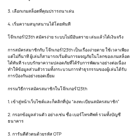
3. เลือกเกมสล็อตที่คุณปรารถนาเล่น
4. เริ่มความสนุกสนานได้โดยทันที
โจ๊กเกอร์123th สมัครง่าย ระบบไม่มีอันตราย เล่นแล้วได้เงินจริง
การสมัครสมาชิกกับ โจ๊กเกอร์123th เป็นเรื่องง่ายดาย ใช้เวลาเพียง
แต่ไม่กี่นาที ผู้เล่นก็สามารถเริ่มต้นการผจญภัยในโลกของเกมสล็อต
ได้ทันที ระบบรักษาความปลอดภัยที่ได้รับการพัฒนาอย่างต่อเนื่อง
ทำให้ข้อมูลส่วนตัวรวมทั้งกระบวนการทำธุรกรรมของผู้เล่นได้รับ
การป้องกันอย่างยอดเยี่ยม
กรรมวิธีการสมัครสมาชิกในโจ๊กเกอร์123th
1. เข้าสู่หน้าเว็บไซต์และก็คลิกที่ปุ่ม “ลงทะเบียนสมัครสมาชิก”
2. กรอกข้อมูลส่วนตัว อย่างเช่น ชื่อ เบอร์โทรศัพท์ รวมทั้งบัญชี
ธนาคาร
3. การันตีตัวตนด้วยรหัส OTP