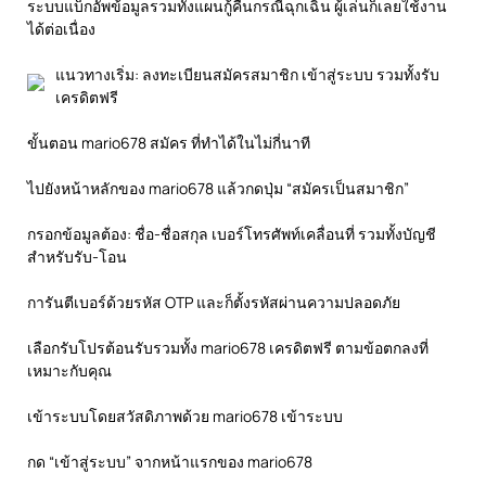
ระบบแบ็กอัพข้อมูลรวมทั้งแผนกู้คืนกรณีฉุกเฉิน ผู้เล่นก็เลยใช้งาน
ได้ต่อเนื่อง
แนวทางเริ่ม: ลงทะเบียนสมัครสมาชิก เข้าสู่ระบบ รวมทั้งรับ
เครดิตฟรี
ขั้นตอน mario678 สมัคร ที่ทำได้ในไม่กี่นาที
ไปยังหน้าหลักของ mario678 แล้วกดปุ่ม “สมัครเป็นสมาชิก”
กรอกข้อมูลต้อง: ชื่อ-ชื่อสกุล เบอร์โทรศัพท์เคลื่อนที่ รวมทั้งบัญชี
สำหรับรับ-โอน
การันตีเบอร์ด้วยรหัส OTP และก็ตั้งรหัสผ่านความปลอดภัย
เลือกรับโปรต้อนรับรวมทั้ง mario678 เครดิตฟรี ตามข้อตกลงที่
เหมาะกับคุณ
เข้าระบบโดยสวัสดิภาพด้วย mario678 เข้าระบบ
กด “เข้าสู่ระบบ” จากหน้าแรกของ mario678