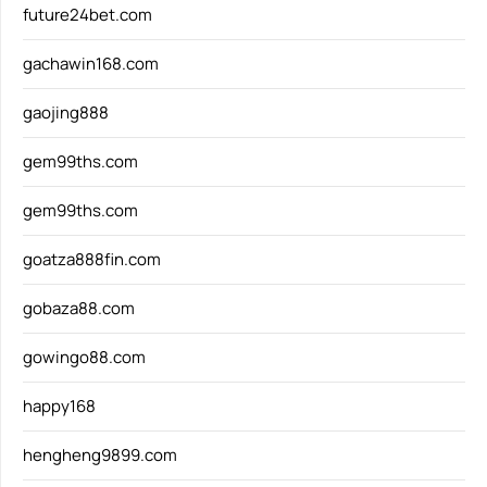
future24bet.com
gachawin168.com
gaojing888
gem99ths.com
gem99ths.com
goatza888fin.com
gobaza88.com
gowingo88.com
happy168
hengheng9899.com