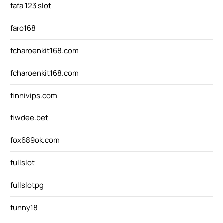
fafa 123 slot
faro168
fcharoenkit168.com
fcharoenkit168.com
finnivips.com
fiwdee.bet
fox689ok.com
fullslot
fullslotpg
funny18