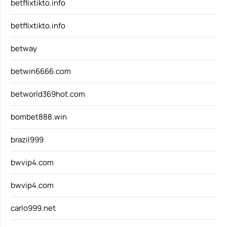
betflixtikto.info
betflixtikto.info
betway
betwin6666.com
betworld369hot.com
bombet888.win
brazil999
bwvip4.com
bwvip4.com
carlo999.net