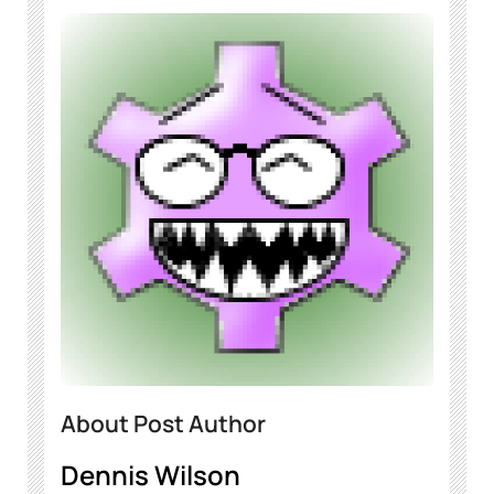
About Post Author
Dennis Wilson