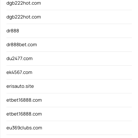
dgb222hot.com
dgb222hot.com
dr888
dr888bet.com
du2477.com
ek4567.com
erisauto.site
etbet16888.com
etbet16888.com
eu369clubs.com