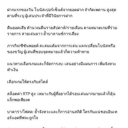
ฝากแรกของวัน โบนัสเปอร์เซ็นต์จากยอดฝาก จำกัดเพดาน สูงสุด
ตามที่ระบุ ผู้เล่นประจำที่มีวินัยการฝาก
คืนยอดเสีย คำนวณคืนรายสัปดาห์/รายเดือน ตามหมวดเกมที่ร่วม
รายการ สายเล่นยาว ย้ำบาลานซ์การเสี่ยง
ภารกิจ/ซีซันพอยต์ สะสมแต้มจากการเล่น แลกเปลี่ยนโบนัสหรือ
ของขวัญ ผู้เล่นที่ชอบจุดหมายแล้วก็ความท้าทาย
แนวทางเลือกเกมและก็จัดการงบ: เล่นอย่างมีแผนการ เพิ่มจังหวะ
ทำเงิน
เลือกเกมให้ตรงกับสไตล์
สล็อตค่า RTP สูง: เหมาะกับผู้ที่อยากได้รอบเล่นมากมายแล้วก็ลุ้น
แจ็กพอเพียงต
บาคาร่า/ไพ่สด: ย้ำจังหวะและก็การอ่านสถิติ ใครกันแน่ชอบอินเท
อร์แอคทีฟจะถูกใจ