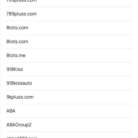
789pluss.com
8lots.com
8lots.com
8lots.me
918Kiss
918kissauto
9kpluss.com
ABA
ABAGroup2