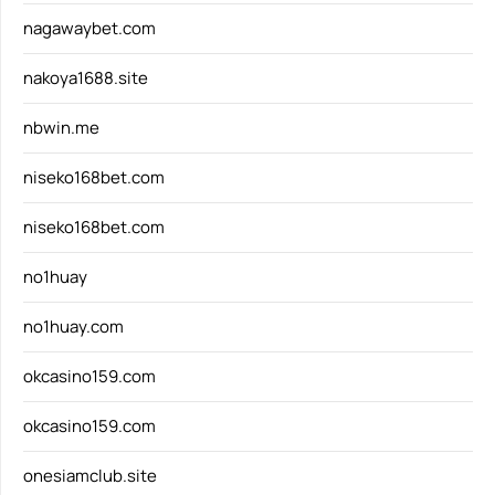
nagawaybet.com
nakoya1688.site
nbwin.me
niseko168bet.com
niseko168bet.com
no1huay
no1huay.com
okcasino159.com
okcasino159.com
onesiamclub.site