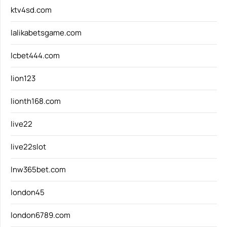
ktv4sd.com
lalikabetsgame.com
lcbet444.com
lion123
lionth168.com
live22
live22slot
lnw365bet.com
london45
london6789.com