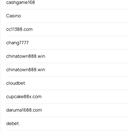
cashgame168
Casino
cc11388.com
chang7777
chinatown888.win
chinatown888.win
cloudbet
cupcake88x.com
daruma1688.com
debet