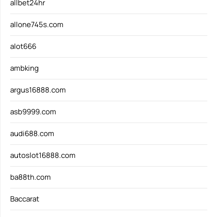
allbet24hr
allone745s.com
alot666
ambking
argus16888.com
asb9999.com
audi688.com
autoslot16888.com
ba88th.com
Baccarat