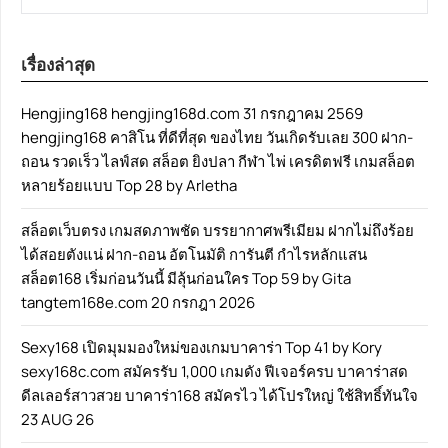
เรื่องล่าสุด
Hengjing168 hengjing168d.com 31 กรกฎาคม 2569
hengjing168 คาสิโน ที่ดีที่สุด ของไทย วันเกิดรับเลย 300 ฝาก-
ถอน รวดเร็ว ไลฟ์สด สล็อต ยิงปลา กีฬา ไพ่ เครดิตฟรี เกมสล็อต
หลายร้อยแบบ Top 28 by Arletha
สล็อตเว็บตรง เกมสดภาพชัด บรรยากาศพรีเมียม ฝากไม่ถึงร้อย
ได้สอยตังแน่ ฝาก-ถอน อัตโนมัติ การันตี กำไรหลักแสน
สล็อต168 เริ่มก่อนวันนี้ มีลุ้นก่อนใคร Top 59 by Gita
tangtem168e.com 20 กรกฎา 2026
Sexy168 เปิดมุมมองใหม่ของเกมบาคาร่า Top 41 by Kory
sexy168c.com สมัครรับ 1,000 เกมดัง ฟีเจอร์ครบ บาคาร่าสด
ดีลเลอร์สาวสวย บาคาร่า168 สมัครไว ได้โปรใหญ่ ใช้สิทธิ์ทันใจ
23 AUG 26