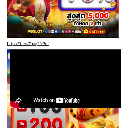
https://t.co/Tqsq2fe7er