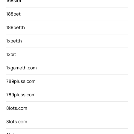
168slot
188bet
188betth
1xbetth
1xbit
1xgameth.com
789pluss.com
789pluss.com
8lots.com
8lots.com