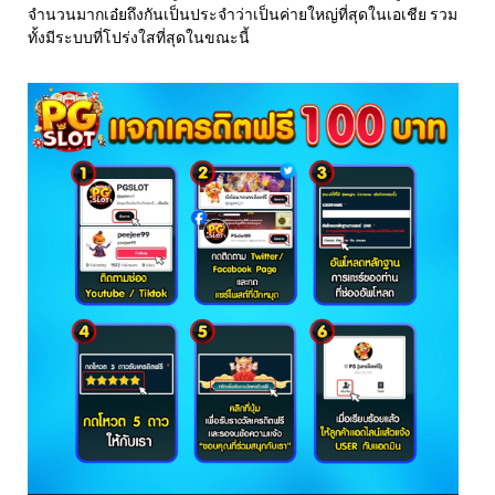
จำนวนมากเอ๋ยถึงกันเป็นประจำว่าเป็นค่ายใหญ่ที่สุดในเอเชีย รวม
ทั้งมีระบบที่โปร่งใสที่สุดในขณะนี้