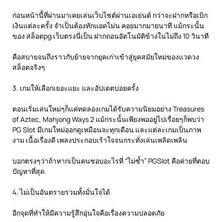
ก่อนหน้านี้ที่ผ่านมาเคยเล่นเว็บไซต์ผ่านเอเย่นต์ กว่าจะฝากหรือเบิก
เงินแต่ละครั้ง จำเป็นต้องทักแอดไม่น คอยมากมายนาที แม้กระนั้น
ของ สล็อตpg เว็บตรงนี่เป็น ฝากถอนอัตโนมัติข้างในไม่ถึง 10 วินาที
คือสบายจนถึงราวกับย้ายจากยุคเก่าเข้าสู่ยุคสมัยใหม่ของแวดวง
สล็อตจริงๆ
3. เกมให้เลือกเยอะแยะ และอัปเดตบ่อยครั้ง
ตอนเริ่มเล่นใหม่ๆก็แค่ทดลองเกมได้รับความนิยมอย่าง Treasures
of Aztec, Mahjong Ways 2 แม้กระนั้นเพียงพออยู่ไปเรื่อยๆก็พบว่า
PG Slot มีเกมใหม่ออกดูเหมือนจะทุกเดือน และแต่ละเกมเป็นภาพ
งาม เนื้อเรื่องดี เพลงประกอบเร้าใจจนกระทั่งเล่นเพลิดเพลิน
บอกตรงๆว่าถ้าหากเป็นคนชอบอะไรที่ “ไม่ซ้ำ” PGSlot คือค่ายที่ตอบ
ปัญหาที่สุด
4. ไม่เป็นอันตรายรวมทั้งมั่นใจได้
อีกจุดที่ทำให้มีความรู้สึกอุ่นใจคือเรื่องความปลอดภัย