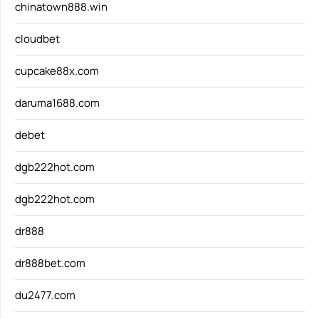
chinatown888.win
cloudbet
cupcake88x.com
daruma1688.com
debet
dgb222hot.com
dgb222hot.com
dr888
dr888bet.com
du2477.com