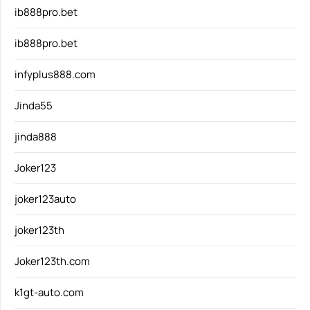
ib888pro.bet
ib888pro.bet
infyplus888.com
Jinda55
jinda888
Joker123
joker123auto
joker123th
Joker123th.com
k1gt-auto.com