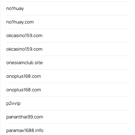
no1huay
no1huay.com
okcasino159.com
okcasino159.com
onesiamclub.site
onoplus168.com
onoplus168.com
p2vvip
pananthai99.com
paramax1688.info