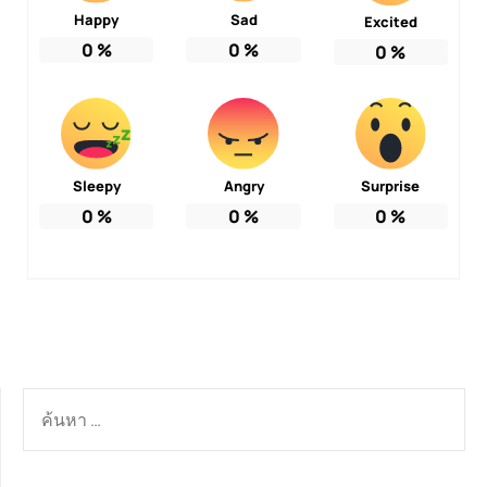
Happy
Sad
Excited
0
%
0
%
0
%
Sleepy
Angry
Surprise
0
%
0
%
0
%
ค้นหา
สำหรับ: