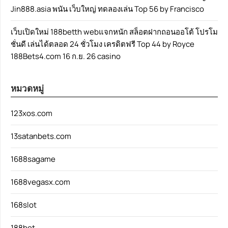
Jin888.asia พนัน เว็บใหญ่ ทดลองเล่น Top 56 by Francisco
เว็บเปิดใหม่ 188betth webแจกหนัก สล็อตฝากถอนออโต้ โปรโม
ชั่นดี เล่นได้ตลอด 24 ชั่วโมง เครดิตฟรี Top 44 by Royce
188Bets4.com 16 ก.ย. 26 casino
หมวดหมู่
123xos.com
13satanbets.com
1688sagame
1688vegasx.com
168slot
188bet