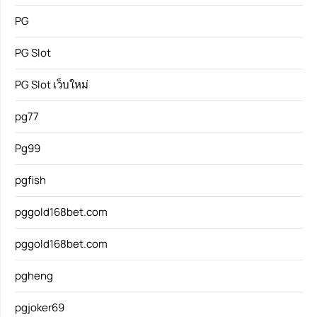
PG
PG Slot
PG Slot เว็บใหม่
pg77
Pg99
pgfish
pggold168bet.com
pggold168bet.com
pgheng
pgjoker69