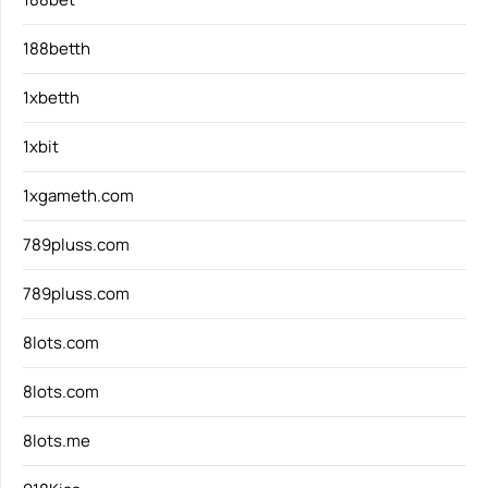
188betth
1xbetth
1xbit
1xgameth.com
789pluss.com
789pluss.com
8lots.com
8lots.com
8lots.me