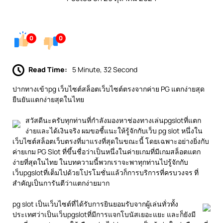
0
0
Read Time:
5 Minute, 32 Second
ปากทางเข้าpg เว็บไซต์สล็อตเว็บไซต์ตรงจากค่าย PG แตกง่ายสุด
ยืนยันแตกง่ายสุดในไทย
สวัสดีนะครับทุกท่านที่กำลังมองหาช่องทางเล่นpgslotที่แตก
ง่ายและได้เงินจริง ผมขอชี้แนะให้รู้จักกับเว็บ pg slot หนึ่งใน
เว็บไซต์สล็อตเว็บตรงที่มาแรงที่สุดในขณะนี้ โดยเฉพาะอย่างยิ่งกับ
ค่ายเกม PG Slot ที่ขึ้นชื่อว่าเป็นหนึ่งในค่ายเกมที่มีเกมสล็อตแตก
ง่ายที่สุดในไทย ในบทความนี้พวกเราจะพาทุกท่านไปรู้จักกับ
เว็บpgslotที่เต็มไปด้วยโปรโมชั่นแล้วก็การบริการที่ครบวงจร ที่
สำคัญเป็นการันตีว่าแตกง่ายมาก
pg slot เป็นเว็บไซต์ที่ได้รับการยินยอมรับจากผู้เล่นทั่วทั้ง
ประเทศว่าเป็นเว็บpgslotที่มีการแจกโบนัสเยอะแยะ และก็ยังมี