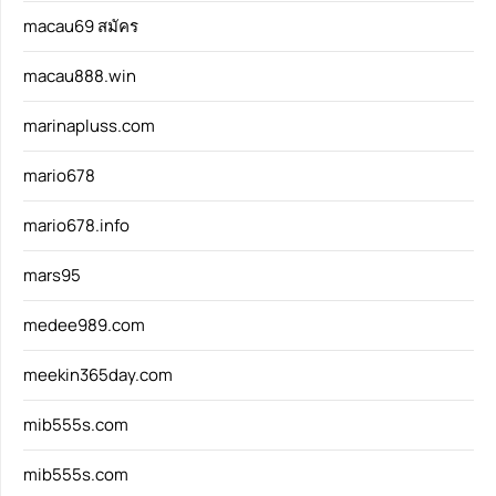
macau69 สมัคร
macau888.win
marinapluss.com
mario678
mario678.info
mars95
medee989.com
meekin365day.com
mib555s.com
mib555s.com