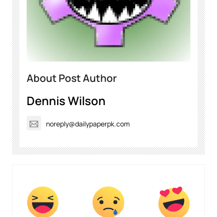
About Post Author
Dennis Wilson
noreply@dailypaperpk.com