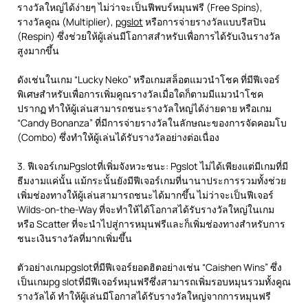
รางวัลใหญ่ได้ง่ายๆ ไม่ว่าจะเป็นฟีพบร์หมุนฟรี (Free Spins),
รางวัลคูณ (Multiplier),
pgslot
หรือการจ่ายรางวัลแบบรีสปิน
(Respin) ซึ่งช่วยให้ผู้เล่นมีโอกาสสำหรับเพื่อการได้รับเงินรางวัล
สูงมากขึ้น
ดังเช่นในเกม “Lucky Neko” หรือเกมสล็อตแมวนำโชค ที่มีฟีเจอร์
พิเศษสำหรับเพื่อการเพิ่มคูณรางวัลเมื่อใดก็ตามมีแมวนำโชค
ปรากฏ ทำให้ผู้เล่นสามารถชนะรางวัลใหญ่ได้ง่ายดาย หรือเกม
“Candy Bonanza” ที่มีการจ่ายรางวัลในลักษณะของการจัดคอมโบ
(Combo) ซึ่งทำให้ผู้เล่นได้รับรางวัลอย่างต่อเนื่อง
3. ฟีเจอร์เกมPgslotที่เพิ่มจังหวะชนะ: Pgslot ไม่ได้เพียงแต่มีเกมที่มี
ธีมงามแค่นั้น แม้กระนั้นยังมีฟีเจอร์เกมที่นานาประการรวมทั้งช่วย
เพิ่มช่องทางให้ผู้เล่นสามารถชนะได้มากขึ้น ไม่ว่าจะเป็นฟีเจอร์
Wilds-on-the-Way ที่จะทำให้ได้โอกาสได้รับรางวัลใหญ่ในเกม
หรือ Scatter ที่จะนำไปสู่การหมุนฟรีและก็เพิ่มช่องทางสำหรับการ
ชนะเงินรางวัลที่มากเพิ่มขึ้น
ตัวอย่างเกมpgslotที่มีฟีเจอร์ยอดฮิตอย่างเช่น “Caishen Wins” ซึ่ง
เป็นเกมpg slotที่มีฟีเจอร์หมุนฟรีซึ่งสามารถเพิ่มรอบหมุนรวมทั้งคูณ
รางวัลได้ ทำให้ผู้เล่นมีโอกาสได้รับรางวัลใหญ่จากการหมุนฟรี