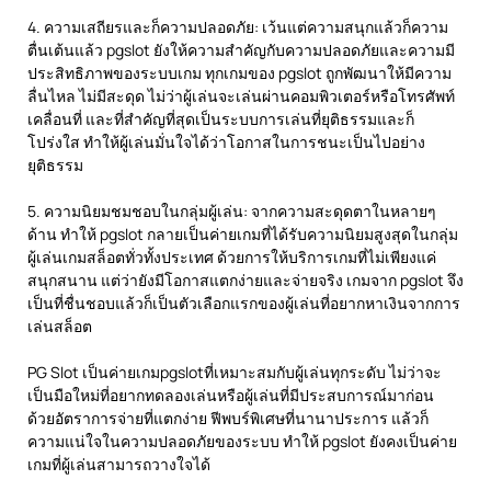
4. ความเสถียรและก็ความปลอดภัย: เว้นแต่ความสนุกแล้วก็ความ
ตื่นเต้นแล้ว pgslot ยังให้ความสำคัญกับความปลอดภัยและความมี
ประสิทธิภาพของระบบเกม ทุกเกมของ pgslot ถูกพัฒนาให้มีความ
ลื่นไหล ไม่มีสะดุด ไม่ว่าผู้เล่นจะเล่นผ่านคอมพิวเตอร์หรือโทรศัพท์
เคลื่อนที่ และที่สำคัญที่สุดเป็นระบบการเล่นที่ยุติธรรมและก็
โปร่งใส ทำให้ผู้เล่นมั่นใจได้ว่าโอกาสในการชนะเป็นไปอย่าง
ยุติธรรม
5. ความนิยมชมชอบในกลุ่มผู้เล่น: จากความสะดุดตาในหลายๆ
ด้าน ทำให้ pgslot กลายเป็นค่ายเกมที่ได้รับความนิยมสูงสุดในกลุ่ม
ผู้เล่นเกมสล็อตทั่วทั้งประเทศ ด้วยการให้บริการเกมที่ไม่เพียงแค่
สนุกสนาน แต่ว่ายังมีโอกาสแตกง่ายและจ่ายจริง เกมจาก pgslot จึง
เป็นที่ชื่นชอบแล้วก็เป็นตัวเลือกแรกของผู้เล่นที่อยากหาเงินจากการ
เล่นสล็อต
PG Slot เป็นค่ายเกมpgslotที่เหมาะสมกับผู้เล่นทุกระดับ ไม่ว่าจะ
เป็นมือใหม่ที่อยากทดลองเล่นหรือผู้เล่นที่มีประสบการณ์มาก่อน
ด้วยอัตราการจ่ายที่แตกง่าย ฟีพบร์พิเศษที่นานาประการ แล้วก็
ความแน่ใจในความปลอดภัยของระบบ ทำให้ pgslot ยังคงเป็นค่าย
เกมที่ผู้เล่นสามารถวางใจได้