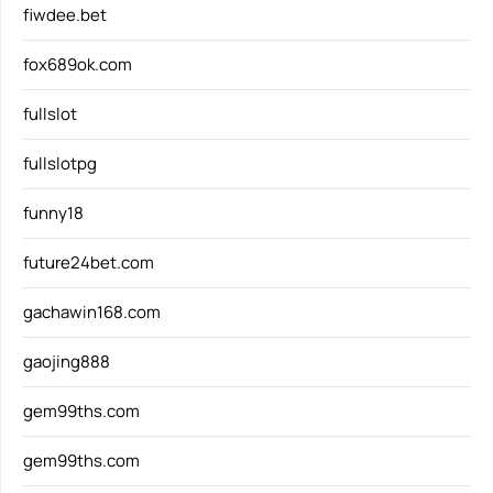
fiwdee.bet
fox689ok.com
fullslot
fullslotpg
funny18
future24bet.com
gachawin168.com
gaojing888
gem99ths.com
gem99ths.com