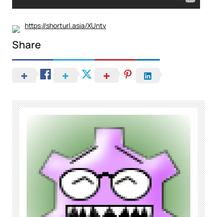
https://shorturl.asia/XUntv
Share