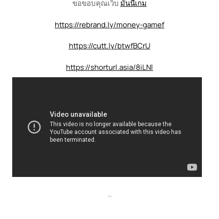
ขอขอบคุณเว็บ
มันนี่เกม
https://rebrand.ly/money-gamef
https://cutt.ly/btwfBCrU
https://shorturl.asia/8iLNl
…