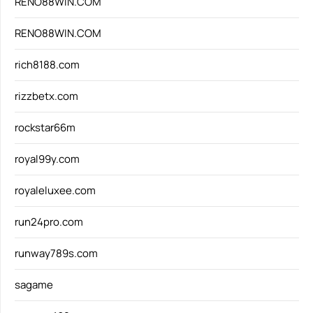
RENO88WIN.COM
RENO88WIN.COM
rich8188.com
rizzbetx.com
rockstar66m
royal99y.com
royaleluxee.com
run24pro.com
runway789s.com
sagame