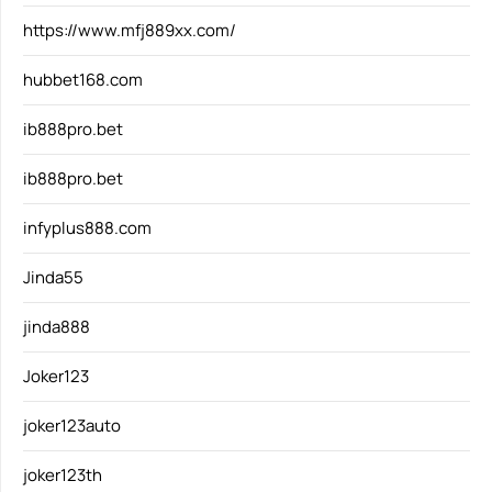
https://www.mfj889xx.com/
hubbet168.com
ib888pro.bet
ib888pro.bet
infyplus888.com
Jinda55
jinda888
Joker123
joker123auto
joker123th