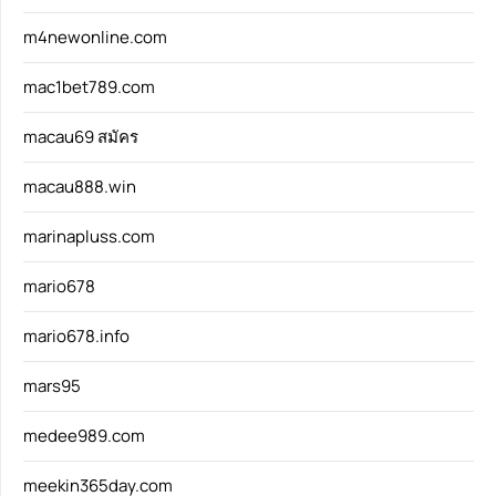
m4newonline.com
mac1bet789.com
macau69 สมัคร
macau888.win
marinapluss.com
mario678
mario678.info
mars95
medee989.com
meekin365day.com