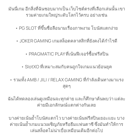
มันนี่เกม อีกสิ่งที่ฉันชอบมากเป็น เว็บไซต์ตรงที่เลือกเล่นนั้น เขา
รวมค่ายเกมใหญ่ระดับโลกไว้ครบ อย่างเช่น
• PG SLOT ที่ขึ้นชื่อลือนามเรื่องภาพงาม โบนัสแตกง่าย
• JOKER GAMING เกมสล็อตคลาสสิกที่ยังคงได้กำไรดี
• PRAGMATIC PLAY ที่เน้นฟีเจอร์ซื้อฟรีสปิน
• SlotXO ที่เหมาะสมกับคนถูกใจเกมแนวย้อนยุค
• รวมทั้ง AMB / JILI / RELAX GAMING ที่กำลังเดินทางมาแรง
สุดๆ
ฉันได้ทดลองเล่นดูเหมือนจะทุกค่าย และก็ศึกษาค้นพบว่า แต่ละ
ค่ายมีเอกลักษณ์แตกต่างกันเลย
บางค่ายเน้นย้ำโบนัสแตกไว บางค่ายเน้นฟรีสปินเยอะแยะ บาง
ค่ายเน้นย้ำเกมแนวเผชิญภัยหรือธีมแฟนตาซี ซึ่งมันทำให้การ
เล่นสล็อตไม่น่าเบื่อเหมือนเดิมอีกต่อไป