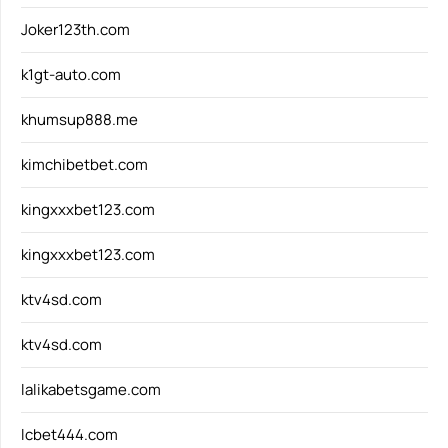
Joker123th.com
k1gt-auto.com
khumsup888.me
kimchibetbet.com
kingxxxbet123.com
kingxxxbet123.com
ktv4sd.com
ktv4sd.com
lalikabetsgame.com
lcbet444.com