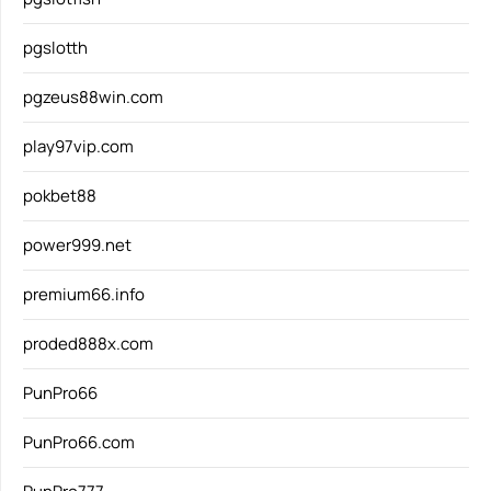
pgslotth
pgzeus88win.com
play97vip.com
pokbet88
power999.net
premium66.info
proded888x.com
PunPro66
PunPro66.com