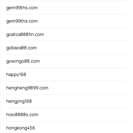
gem99ths.com
gem99ths.com
goatza888fin.com
gobaza88.com
gowingo88.com
happy168
hengheng9899.com
hengjing168
hiso8888s.com
hongkong456