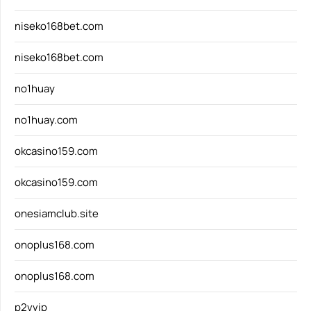
niseko168bet.com
niseko168bet.com
no1huay
no1huay.com
okcasino159.com
okcasino159.com
onesiamclub.site
onoplus168.com
onoplus168.com
p2vvip