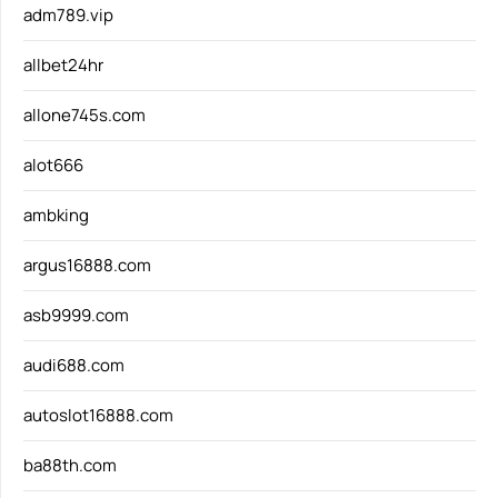
adm789.vip
allbet24hr
allone745s.com
alot666
ambking
argus16888.com
asb9999.com
audi688.com
autoslot16888.com
ba88th.com