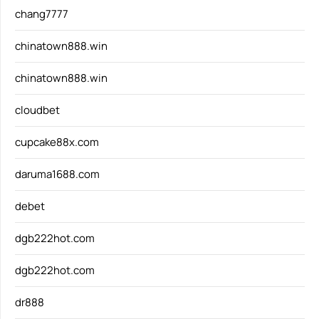
chang7777
chinatown888.win
chinatown888.win
cloudbet
cupcake88x.com
daruma1688.com
debet
dgb222hot.com
dgb222hot.com
dr888