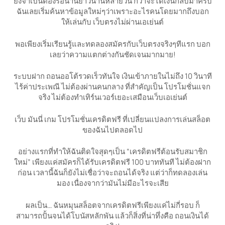
ยังจำเป็นต้องรอนานยาวนานหลายวัน กว่าจะได้เงินกลับมาครบ
ฉันเลยเริ่มค้นหาข้อมูลใหม่ๆว่าเพราะอะไรคนโดยมากถึงบอก
ให้เล่นกับ เว็บตรงไม่ผ่านเอเย่นต์
พอเพียงเริ่มเรียนรู้และทดลองสมัครกับเว็บตรงจริงๆทีแรก บอก
เลยว่าความแตกต่างกันชัดเจนมากมาย!
ระบบฝาก ถอนออโต้รวดเร็วทันใจ เงินเข้าภายในไม่ถึง 10 วินาที
ไร้ค่าประเพณี ไม่ต้องผ่านคนกลาง ที่สำคัญเป็น โปรโมชั่นแจก
จริง ไม่ต้องทำเทิร์นเวอร์เยอะเสมือนเว็บเอเย่นต์
เว็บ มันนี่ เกม โปรโมชั่นเครดิตฟรี ที่เปลี่ยนแปลงการเล่นสล็อต
ของฉันไปตลอดไป
อย่างแรกที่ทำให้ฉันติดใจสุดๆเป็น “เครดิตฟรีต้อนรับสมาชิก
ใหม่” เพียงแค่สมัครก็ได้รับเครดิตฟรี 100 บาททันที ไม่ต้องฝาก
ก่อน เวลานี้ฉันก็ยังไม่เชื่อว่าจะถอนได้จริง แต่ว่าก็ทดลองเล่น
มอง เนื่องจากว่ามันไม่มีอะไรจะเสีย
ผลเป็น… ฉันหมุนสล็อตจากเครดิตฟรีเพียงแค่ไม่กี่รอบ ก็
สามารถปั้นจนได้โบนัสหลักพัน แล้วก็สิ่งที่น่าทึ่งคือ ถอนเงินได้