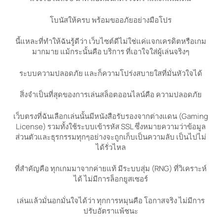
โบนัสให้ครบ พร้อมขออภัยอย่างมือโปร
นี้แหละที่ทำให้ฉันรู้ดีว่า เว็บไซต์ดีไม่ใช่แค่แจกเครดิตหรือเกม
มากมาย แม้กระนั้นคือ บริการ ที่เอาใจใส่ผู้เล่นจริงๆ
ระบบความปลอดภัย และก็ความโปร่งสบายใสที่มั่นหัวใจได้
สิ่งจำเป็นที่สุดของการเล่นสล็อตออนไลน์คือ ความปลอดภัย
เว็บตรงที่ฉันเลือกเล่นนั้นมีหนังสือรับรองจากต่างแดน (Gaming
License) รวมทั้งใช้ระบบเข้ารหัส SSL ซึ่งหมายความว่าข้อมูล
ส่วนตัวและธุรกรรมทุกๆอย่างจะถูกเก็บเป็นความลับ เป็นไปไม่
ได้รั่วไหล
ที่สำคัญคือ ทุกเกมมาจากค่ายแท้ มีระบบสุ่ม (RNG) ที่วิเคราะห์
ได้ ไม่มีการล็อกยูสเซอร์
เล่นแล้วมั่นอกมั่นใจได้ว่า ทุกการหมุนคือ โอกาสจริง ไม่มีการ
ปรับอัตราแพ้ชนะ