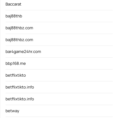
Baccarat
baj88thb
baj88thbz.com
baj88thbz.com
bar4game24hr.com
bbp168.me
betflixtikto
betflixtikto.info
betflixtikto.info
betway