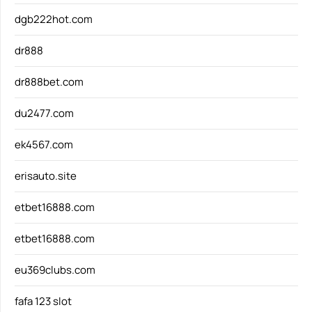
dgb222hot.com
dr888
dr888bet.com
du2477.com
ek4567.com
erisauto.site
etbet16888.com
etbet16888.com
eu369clubs.com
fafa 123 slot