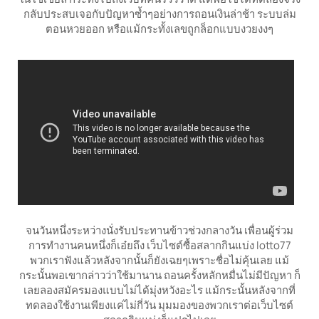
กลับประสบเจอกับปัญหาซ้ำๆอย่างการถอนเงินล่าช้า ระบบล่ม
ตอนหวยออก หรือแม้กระทั้งเลขถูกล็อกแบบงวยงงๆ
จนวันหนึ่งระหว่างนั่งรับประทานข้าวช่วงกลางวัน เพื่อนผู้ร่วม
การทำงานคนหนึ่งก็เอ๋ยถึง เว็บไซต์ซื้อสลากกินแบ่ง lotto77
พวกเราฟังแล้วหลังจากนั้นก็ยังเฉยๆเพราะชื่อไม่คุ้นเลย แม้
กระนั้นพอเขากล่าวว่าใช้มานาน ถอนครั้งหลักหมื่นไม่มีปัญหา ก็
เลยลองสมัครมองแบบไม่ได้มุ่งหวังอะไร แม้กระนั้นหลังจากที่
ทดลองใช้งานเพียงแค่ไม่กี่วัน มุมมองของพวกเราต่อเว็บไซต์