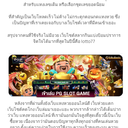
สำหรับแทงเลขเดิม หรือเลือกชุดเลขยอดนิยม
ที่สำคัญเป็นเว็บโหลดเร็ว ไม่ค้าง ไม่กระตุกตอนกดแทงหวย ซึ่ง
เป็นปัญหาที่เราเคยเจอกับบางเว็บไซต์เวลาที่มีคนเข้าเยอะ
สรุปจากคนที่ใช้จริง ไม่มีอวย เว็บไซต์สลากกินแบ่งป้อมปราการ
จิตใจได้มากที่สุดในปีนี้คือ lotto77
หลังจากที่ผ่านทั้งยังเว็บแทงหวยออนไลน์ดี เว็บห่วยแตก
เว็บไซต์คดโกง เว็บล่มมาเยอะแยะ พวกเรากล้ากล่าวได้เต็มปาก
ว่าเว็บ แทงหวยออนไลน์ ที่เรามั่นอกมั่นใจสูงที่สุดเดี๋ยวนี้เป็น เว็บ
ซื้อหวย เนื่องจากว่ามันตอบปัญหาทุกสิ่งทุกอย่างที่คนเล่นหวย
อยาก ตั้งแต่ความง่ายในการใช้งาน ความเร็วของระบบ ความ