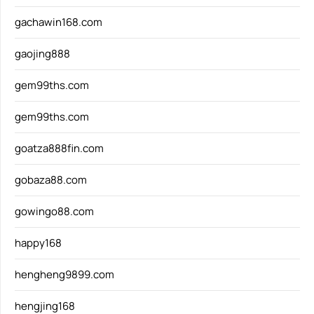
gachawin168.com
gaojing888
gem99ths.com
gem99ths.com
goatza888fin.com
gobaza88.com
gowingo88.com
happy168
hengheng9899.com
hengjing168