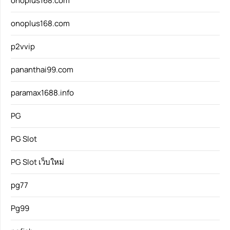
onoplus168.com
onoplus168.com
p2vvip
pananthai99.com
paramax1688.info
PG
PG Slot
PG Slot เว็บใหม่
pg77
Pg99