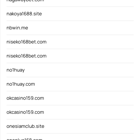
nakoya1688.site
nbwin.me
niseko168bet.com
niseko168bet.com
no1huay
no1huay.com
okcasino159.com
okcasino159.com
onesiamclub.site