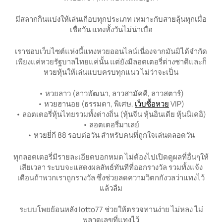
มีสลากกินแบ่งให้เล่นเกือบทุกประเภท เหมาะกับสายลุ้นทุกเมื่อ
เชื่อวัน แทงทั้งวันไม่น่าเบื่อ
เราชอบเว็บไซต์แห่งนี้แทงหวยออนไลน์เนื่องจากมันมิได้จำกัด
เพียงแค่หวยรัฐบาลไทยแค่นั้น แต่ยังมีลอตเตอรี่ต่างชาติและก็
หวยหุ้นให้เล่นแบบครบทุกแนว ไม่ว่าจะเป็น
• หวยลาว (ลาวพัฒนา, ลาวสามัคคี, ลาวสตาร์)
• หวยฮานอย (ธรรมดา, พิเศษ,
เว็บซื้อหวย
VIP)
• ลอตเตอรี่หุ้นไทยรวมทั้งต่างถิ่น (หุ้นจีน หุ้นอินเดีย หุ้นนิเคอิ)
• ลอตเตอรี่มาเลย์
• หวยยี่กี 88 รอบต่อวัน สำหรับคนที่ถูกใจเล่นตลอดวัน
ทุกลอตเตอรี่มีรายละเอียดบอกหมด ไม่ต้องไปเปิดดูผลที่อื่นๆให้
เสียเวลา ระบบจะแสดงผลลัพธ์ทันทีที่ออกรางวัล รวมทั้งแจ้ง
เตือนถ้าพวกเราถูกรางวัล ซึ่งช่วยลดความวิตกกังวลว่าแทงไว้
แล้วลืม
ระบบโพยย้อนหลัง lotto77 ช่วยให้ตรวจทานง่าย ไม่หลง ไม่
พลาดเลขที่แทงไว้