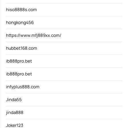
hiso8888s.com
hongkong456
https://www.mfj889xx.com/
hubbet168.com
ib888pro.bet
ib888pro.bet
infyplus888.com
Jinda55
jinda888
Joker123