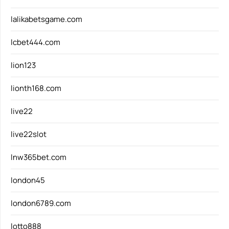
lalikabetsgame.com
lcbet444.com
lion123
lionth168.com
live22
live22slot
lnw365bet.com
london45
london6789.com
lotto888