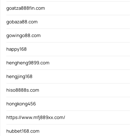
goatza888fin.com
gobaza88.com
gowingo88.com
happy168
hengheng9899.com
hengjing168
hiso8888s.com
hongkong456
https://www.mfj889xx.com/
hubbet168.com