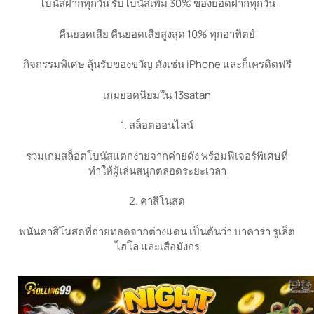
โบนัสฝากทุกวัน รับโบนัสเพิ่ม 30% ของยอดฝากทุกวัน
คืนยอดเสีย คืนยอดเสียสูงสุด 10% ทุกอาทิตย์
กิจกรรมพิเศษ ลุ้นรับของขวัญ ดังเช่น iPhone และก็เครดิตฟรี
เกมยอดนิยมใน 13satan
1. สล็อตออนไลน์
รวมเกมสล็อตโบนัสแตกง่ายจากค่ายดัง พร้อมฟีเจอร์พิเศษที่
ทำให้ผู้เล่นสนุกตลอดระยะเวลา
2. คาสิโนสด
พนันคาสิโนสดที่ถ่ายทอดจากต่างแดน เป็นต้นว่า บาคาร่า รูเล็ต
ไฮโล และเสือมังกร