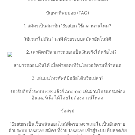
ปัญหาที่พบบ่อย (FAQ)
1. สมัครเป็นสมาชิก 13satan ใช้เวลานานไหม?
ใช้เวลาไม่เกิน 1 นาที ด้วยระบบสมัครอัตโนมัติ
2. เครดิตฟรีสามารถถอนเป็นเงินจริงได้หรือไม่?
สามารถถอนเงินได้ เมื่อทำยอดเทิร์นโอเวอร์ตามที่กำหนด
3. เล่นบนโทรศัพท์มือถือได้หรือเปล่า?
รองรับอีกทั้งระบบ iOS แล้วก็ Android เล่นผ่านโปรแกรมท่อง
อินเตอร์เน็ตได้โดยไม่ต้องดาวน์โหลด
ข้อสรุป
13satan เป็นเว็บพนันออนไลน์ที่ครบวงจรและไม่เป็นอันตราย
ด้วยระบบ 13satan สมัคร ที่ง่าย 13satan เข้าสู่ระบบ ที่ปลอดภัย