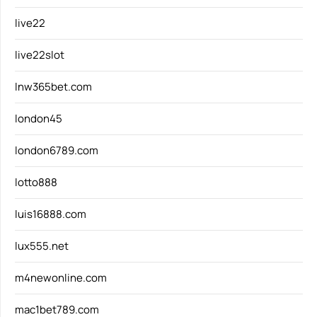
live22
live22slot
lnw365bet.com
london45
london6789.com
lotto888
luis16888.com
lux555.net
m4newonline.com
mac1bet789.com