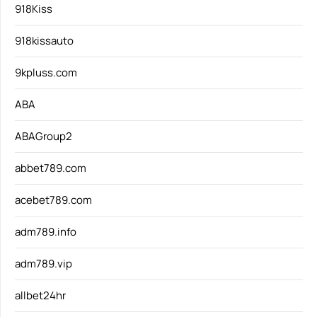
918Kiss
918kissauto
9kpluss.com
ABA
ABAGroup2
abbet789.com
acebet789.com
adm789.info
adm789.vip
allbet24hr