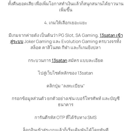
ทั้งคืนยอดเสีย เพื่อเพิ่มโอกาสทำเงินแล้วก็สนุกสนานได้ยาวนาน
เพิ่มขึ้น
4. เกมให้เลือกเยอะแยะ
มีเกมจากค่ายดัง เป็นต้นว่า PG Slot, SA Gaming,
13satan เข้า
สู่ระบบ
Joker Gaming และ Evolution Gaming ครบวงจรทั้ง
สล็อต คาสิโนสด กีฬา และก็เกมยิงปลา
กระบวนการ
13satan
สมัคร แบบละเอียด
ไปสู่เว็บไซต์หลักของ 13satan
คลิกปุ่ม “ลงทะเบียน”
กรอกข้อมูลส่วนตัว ยกตัวอย่างเช่น เบอร์โทรศัพท์ และบัญชี
ธนาคาร
การันตีรหัส OTP ที่ได้รับทาง SMS
ล็อกอินเข้าสู่ระบบแล้วก็เริ่มเดิมพันได้โดยทันที