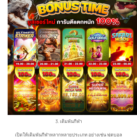
3. เดิมพันกีฬา
เปิดให้เดิมพันกีฬาหลากหลายประเภท อย่างเช่น ฟุตบอล