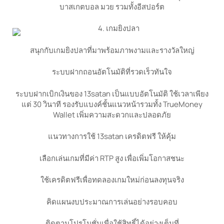
บาสเกตบอล มวย รวมทั้งอีสปอร์ต
4. เกมยิงปลา
สนุกกับเกมยิงปลาที่มาพร้อมภาพงามและรางวัลใหญ่
ระบบฝากถอนอัตโนมัติที่รวดเร็วทันใจ
ระบบฝากเบิกเงินของ 13satan เป็นแบบอัตโนมัติ ใช้เวลาเพียง
แต่ 30 วินาที รองรับแบงค์ชั้นแนวหน้ารวมทั้ง TrueMoney
Wallet เพิ่มความสะดวกและปลอดภัย
แนวทางการใช้ 13satan เครดิตฟรี ให้คุ้ม
เลือกเล่นเกมที่มีค่า RTP สูง เพื่อเพิ่มโอกาสชนะ
ใช้เครดิตฟรีเพื่อทดลองเกมใหม่ก่อนลงทุนจริง
คิดแผนงบประมาณการเล่นอย่างรอบคอบ
ติดตามโปรโมชั่นเพื่อใช้สิทธิ์ได้อย่างเต็มที่