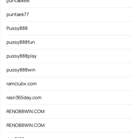
puntaek66
puntaek77
Pussy888
pussy888fun
pussy888play
pussy888win
ramclubx.com
rasri365day.com
RENO88WIN.COM
RENO88WIN.COM