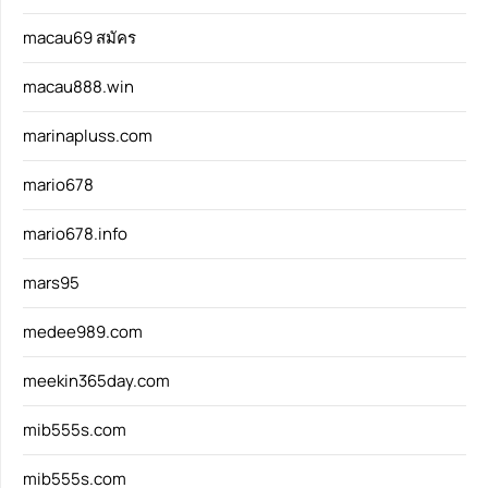
macau69 สมัคร
macau888.win
marinapluss.com
mario678
mario678.info
mars95
medee989.com
meekin365day.com
mib555s.com
mib555s.com