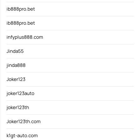
ib888pro.bet
ib888pro.bet
infyplus888.com
Jinda55
jinda888
Joker123
joker123auto
joker123th
Joker123th.com
k1gt-auto.com