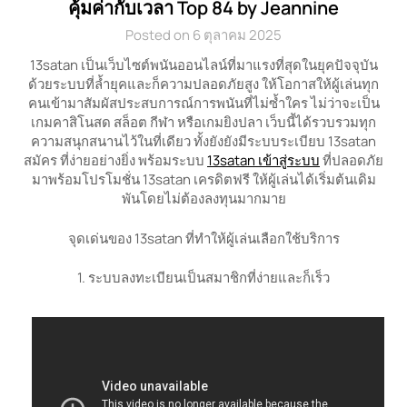
คุ้มค่ากับเวลา Top 84 by Jeannine
Posted on 6 ตุลาคม 2025
13satan เป็นเว็บไซต์พนันออนไลน์ที่มาแรงที่สุดในยุคปัจจุบัน
ด้วยระบบที่ล้ำยุคและก็ความปลอดภัยสูง ให้โอกาสให้ผู้เล่นทุก
คนเข้ามาสัมผัสประสบการณ์การพนันที่ไม่ซ้ำใคร ไม่ว่าจะเป็น
เกมคาสิโนสด สล็อต กีฬา หรือเกมยิงปลา เว็บนี้ได้รวบรวมทุก
ความสนุกสนานไว้ในที่เดียว ทั้งยังยังมีระบบระเบียบ 13satan
สมัคร ที่ง่ายอย่างยิ่ง พร้อมระบบ
13satan เข้าสู่ระบบ
ที่ปลอดภัย
มาพร้อมโปรโมชั่น 13satan เครดิตฟรี ให้ผู้เล่นได้เริ่มต้นเดิม
พันโดยไม่ต้องลงทุนมากมาย
จุดเด่นของ 13satan ที่ทำให้ผู้เล่นเลือกใช้บริการ
1. ระบบลงทะเบียนเป็นสมาชิกที่ง่ายและก็เร็ว