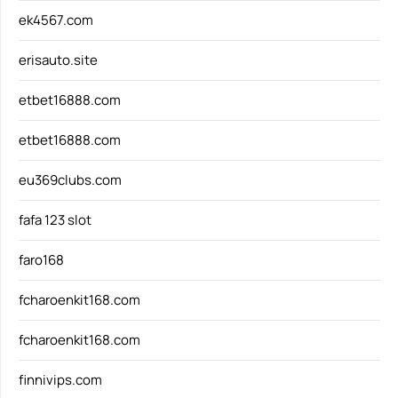
ek4567.com
erisauto.site
etbet16888.com
etbet16888.com
eu369clubs.com
fafa 123 slot
faro168
fcharoenkit168.com
fcharoenkit168.com
finnivips.com