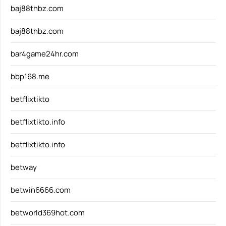
baj88thbz.com
baj88thbz.com
bar4game24hr.com
bbp168.me
betflixtikto
betflixtikto.info
betflixtikto.info
betway
betwin6666.com
betworld369hot.com