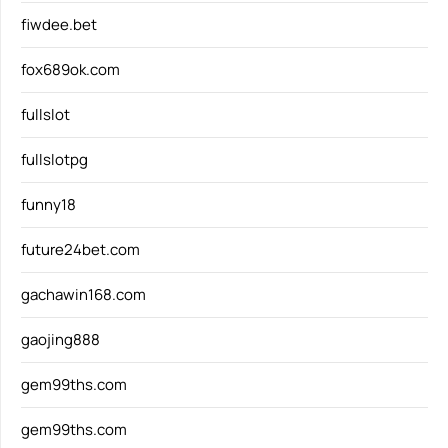
fiwdee.bet
fox689ok.com
fullslot
fullslotpg
funny18
future24bet.com
gachawin168.com
gaojing888
gem99ths.com
gem99ths.com