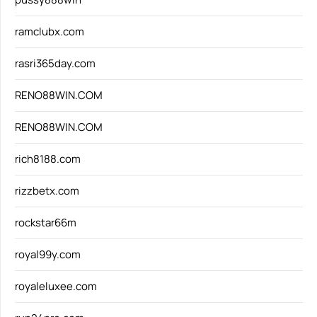
ramclubx.com
rasri365day.com
RENO88WIN.COM
RENO88WIN.COM
rich8188.com
rizzbetx.com
rockstar66m
royal99y.com
royaleluxee.com