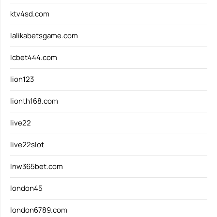
ktv4sd.com
lalikabetsgame.com
lcbet444.com
lion123
lionth168.com
live22
live22slot
lnw365bet.com
london45
london6789.com