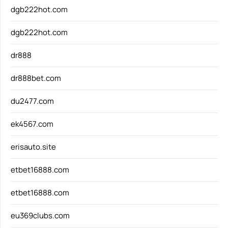
dgb222hot.com
dgb222hot.com
dr888
dr888bet.com
du2477.com
ek4567.com
erisauto.site
etbet16888.com
etbet16888.com
eu369clubs.com