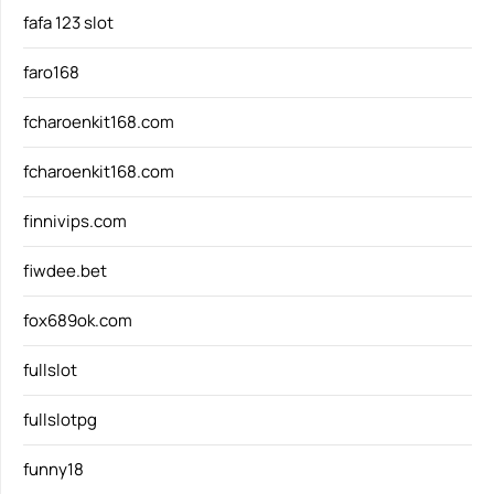
fafa 123 slot
faro168
fcharoenkit168.com
fcharoenkit168.com
finnivips.com
fiwdee.bet
fox689ok.com
fullslot
fullslotpg
funny18