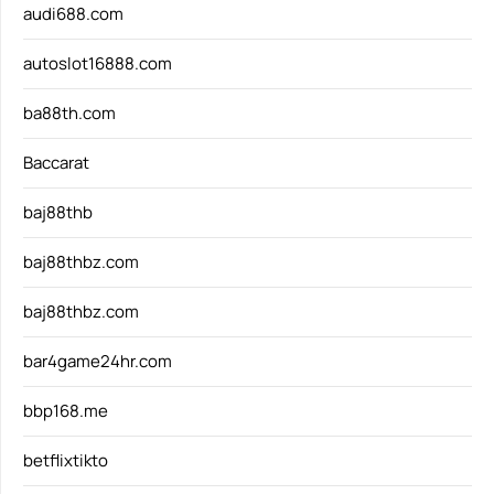
audi688.com
autoslot16888.com
ba88th.com
Baccarat
baj88thb
baj88thbz.com
baj88thbz.com
bar4game24hr.com
bbp168.me
betflixtikto