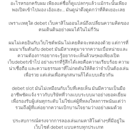
อะไรหรอกครับผม เพียงแค่ชื่อก็ดูแปลกๆแล้ว แม้กระนั้นเพียง
พอเปิดเข้าไปมอง เอ้อแฮะ… มันดูน่าดึงดูดกว่าที่คิดเยอะเลย
เพราะเหตุใด debet เว็บคาสิโนออนไลน์ถึงเปลี่ยนความคิดของ
คนเดินดินอย่างผมได้ในไม่กี่วัน
ผมไม่เคยอินกับเว็บไซต์พนัน ไม่เคยคิดจะทดลองด้วย แต่การที่
ผมมาเริ่มต้นกับ debet มันมีสาเหตุมาจากความเบื่อหน่ายและ
ความต้องการอยากจะรู้อยากจะเห็นล้วนๆพอเพียงเปิด
เว็บdebetเข้าไป อย่างแรกที่รู้สึกได้เลยคือความเรียบร้อย ความ
น่าเชื่อถือ และความธรรมดาที่ไม่กดดันให้คิดว่าจำเป็นต้องเล่น
เพื่อรวย แต่เล่นเพื่อสนุกสนานก็ได้แบบเดียวกัน
debet slot มันไม่เหมือนกับเว็บที่เคยเห็น มันมีความเป็นมือ
อาชีพชัดแจ้ง ราวกับบริษัทที่วางแบบระบบมาอย่างยอดเยี่ยม
เพื่อรองรับผู้เล่นทุกระดับ ไม่ใช่แค่ผู้ที่หลงใหลการพนันแต่ว่า
รวมถึงผู้ที่แค่อยากความเบิกบานใจยามว่างอย่างผมด้วย
ประสบการณ์ตรงจากการลองเล่นเกมคาสิโนต่างๆที่มีอยู่ใน
เว็บไซต์ debet แบบครบทุกประเภท