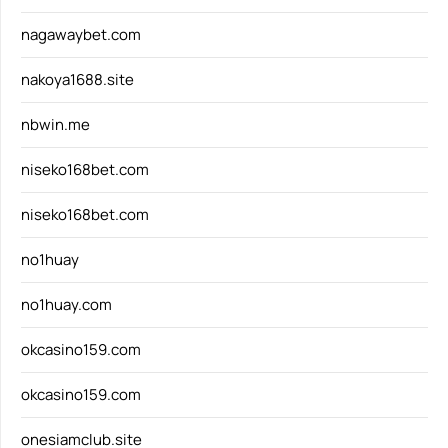
nagawaybet.com
nakoya1688.site
nbwin.me
niseko168bet.com
niseko168bet.com
no1huay
no1huay.com
okcasino159.com
okcasino159.com
onesiamclub.site