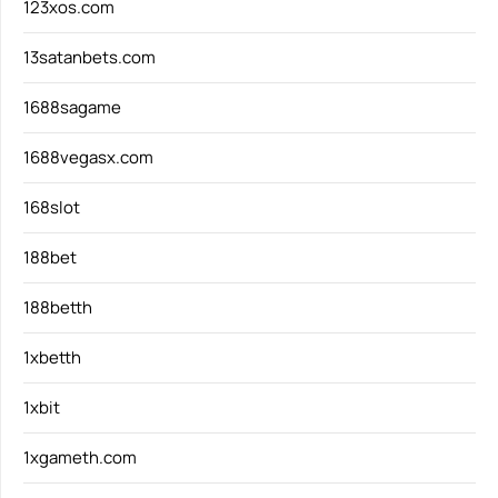
123xos.com
13satanbets.com
1688sagame
1688vegasx.com
168slot
188bet
188betth
1xbetth
1xbit
1xgameth.com