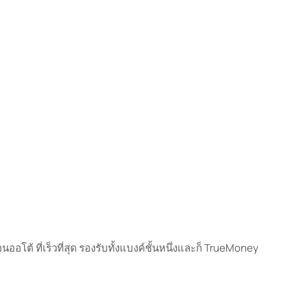
โต้ ที่เร็วที่สุด รองรับทั้งแบงค์ชั้นหนึ่งและก็ TrueMoney