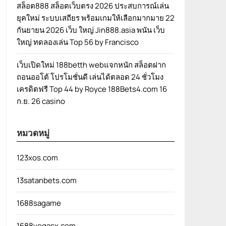
สล็อต888 สล็อตเว็บตรง 2026 ประสบการณ์เล่น
ยุคใหม่ ระบบเสถียร พร้อมเกมให้เลือกมากมาย 22
กันยายน 2026 เว็บ ใหญ่ Jin888.asia พนัน เว็บ
ใหญ่ ทดลองเล่น Top 56 by Francisco
เว็บเปิดใหม่ 188betth webแจกหนัก สล็อตฝาก
ถอนออโต้ โปรโมชั่นดี เล่นได้ตลอด 24 ชั่วโมง
เครดิตฟรี Top 44 by Royce 188Bets4.com 16
ก.ย. 26 casino
หมวดหมู่
123xos.com
13satanbets.com
1688sagame
1688vegasx.com