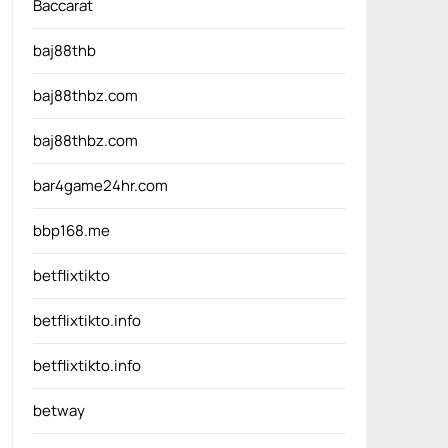
Baccarat
baj88thb
baj88thbz.com
baj88thbz.com
bar4game24hr.com
bbp168.me
betflixtikto
betflixtikto.info
betflixtikto.info
betway