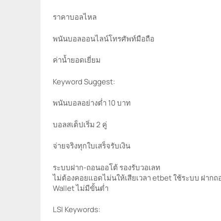
ราคาบอลไหล
พนันบอลออนไลน์โทรศัพท์มือถือ
ค่าน้ำยอดเยี่ยม
Keyword Suggest:
พนันบอลอย่างต่ำ 10 บาท
บอลสเต็ปเริ่ม 2 คู่
จ่ายจริงทุกใบเสร็จรับเงิน
ระบบฝาก-ถอนออโต้ รองรับวอเลท
ไม่ต้องคอยแอดไม่นให้เสียเวลา etbet ใช้ระบบ ฝากถอนออ
Wallet ไม่มีขั้นต่ำ
LSI Keywords: