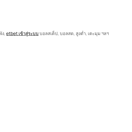
พัง,
etbet เข้าสู่ระบบ
บอลสเต็ป, บอลสด, สูงต่ำ, เตะมุม ฯลฯ