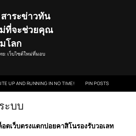
สาระข่าวทัน
ม่ที่จะช่วยคุณ
มุมโลก
: เว็บไซต์ใหม่ที่มอบ
ITE UP AND RUNNING IN NO TIME!
PIN POSTS
ู่ระบบ
 สล็อตเว็บตรงแตกบ่อยคาสิโนรองรับวอเลท