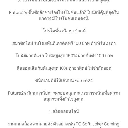
Future24 ขึ้นชื่อลือชาเรื่องโปรโมชั่นแล้วก็โบนัสที่คุ้มที่สุดใน
แวดวง มีโปรโมชั่นเด่นดังนี้:
โปรโมชั่น เนื้อหา ข้อแม้
สมาชิกใหม่ รับโดยทันทีเครดิตฟรี 100 บาท ทำเทิร์น 3 เท่า
โบนัสฝากทีแรก โบนัสสูงสุด 150% ฝากขั้นต่ำ 100 บาท
คืนยอดเสีย รับคืนสูงสุด 10% ทุกอาทิตย์ ไม่จำกัดยอด
ชนิดเกมที่มีให้เล่นบน Future24
Future24 มีเกมนานัปการครอบคลุมทุกแนวการพนันเพื่อความ
สนุกรวมทั้งกำไรสูงสุด:
1. สล็อตออนไลน์
รวมเกมสล็อตจากค่ายดัง ตัวอย่างเช่น PG Soft, Joker Gaming,