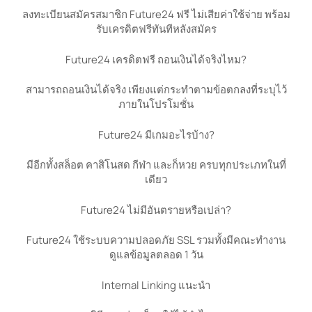
ลงทะเบียนสมัครสมาชิก Future24 ฟรี ไม่เสียค่าใช้จ่าย พร้อม
รับเครดิตฟรีทันทีหลังสมัคร
Future24 เครดิตฟรี ถอนเงินได้จริงไหม?
สามารถถอนเงินได้จริง เพียงแต่กระทำตามข้อตกลงที่ระบุไว้
ภายในโปรโมชั่น
Future24 มีเกมอะไรบ้าง?
มีอีกทั้งสล็อต คาสิโนสด กีฬา และก็หวย ครบทุกประเภทในที่
เดียว
Future24 ไม่มีอันตรายหรือเปล่า?
Future24 ใช้ระบบความปลอดภัย SSL รวมทั้งมีคณะทำงาน
ดูแลข้อมูลตลอด 1 วัน
Internal Linking แนะนำ