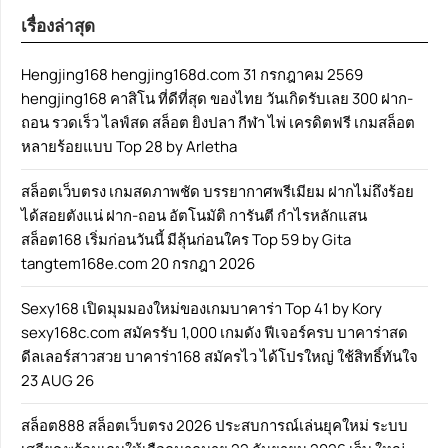
เรื่องล่าสุด
Hengjing168 hengjing168d.com 31 กรกฎาคม 2569
hengjing168 คาสิโน ที่ดีที่สุด ของไทย วันเกิดรับเลย 300 ฝาก-
ถอน รวดเร็ว ไลฟ์สด สล็อต ยิงปลา กีฬา ไพ่ เครดิตฟรี เกมสล็อต
หลายร้อยแบบ Top 28 by Arletha
สล็อตเว็บตรง เกมสดภาพชัด บรรยากาศพรีเมียม ฝากไม่ถึงร้อย
ได้สอยตังแน่ ฝาก-ถอน อัตโนมัติ การันตี กำไรหลักแสน
สล็อต168 เริ่มก่อนวันนี้ มีลุ้นก่อนใคร Top 59 by Gita
tangtem168e.com 20 กรกฎา 2026
Sexy168 เปิดมุมมองใหม่ของเกมบาคาร่า Top 41 by Kory
sexy168c.com สมัครรับ 1,000 เกมดัง ฟีเจอร์ครบ บาคาร่าสด
ดีลเลอร์สาวสวย บาคาร่า168 สมัครไว ได้โปรใหญ่ ใช้สิทธิ์ทันใจ
23 AUG 26
สล็อต888 สล็อตเว็บตรง 2026 ประสบการณ์เล่นยุคใหม่ ระบบ