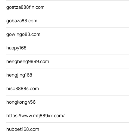
goatza888fin.com
gobaza88.com
gowingo88.com
happy168
hengheng9899.com
hengjing168
hiso8888s.com
hongkong456
https://www.mfj889xx.com/
hubbet168.com