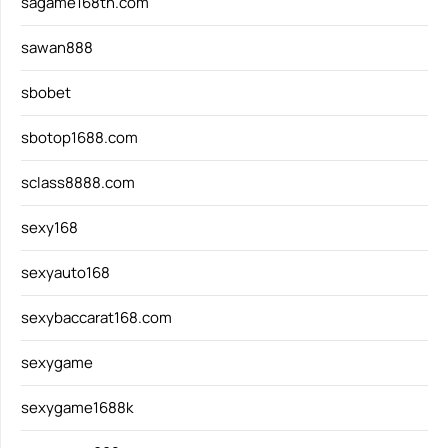
sagame168th.com
sawan888
sbobet
sbotop1688.com
sclass8888.com
sexy168
sexyauto168
sexybaccarat168.com
sexygame
sexygame1688k