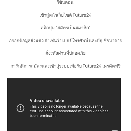
กี่ขั้นตอน:
เข้าสู่หน้าเว็บไซต์ Future24
คลิกปุ่ม “สมัครเป็นสมาชิก”
กรอกข้อมูลส่วนตัว ดังเช่นว่า เบอร์โทรศัพท์ และบัญชีธนาคาร
ตั้งรหัสผ่านที่ปลอดภัย
การันตีการสมัครและเข้าสู่ระบบเพื่อรับ Future24 เครดิตฟรี