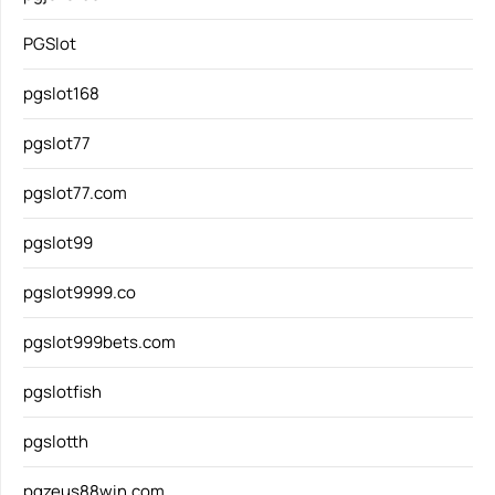
PGSlot
pgslot168
pgslot77
pgslot77.com
pgslot99
pgslot9999.co
pgslot999bets.com
pgslotfish
pgslotth
pgzeus88win.com