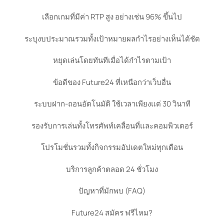
เลือกเกมที่มีค่า RTP สูง อย่างเช่น 96% ขึ้นไป
ระบุงบประมาณรวมทั้งเป้าหมายผลกำไรอย่างเห็นได้ชัด
หยุดเล่นโดยทันทีเมื่อได้กำไรตามเป้า
ข้อดีของ Future24 ที่เหนือกว่าเว็บอื่น
ระบบฝาก-ถอนอัตโนมัติ ใช้เวลาเพียงแต่ 30 วินาที
รองรับการเล่นทั้งโทรศัพท์เคลื่อนที่และคอมพิวเตอร์
โปรโมชั่นรวมทั้งกิจกรรมอัปเดตใหม่ทุกเดือน
บริการลูกค้าตลอด 24 ชั่วโมง
ปัญหาที่มักพบ (FAQ)
Future24 สมัคร ฟรีไหม?