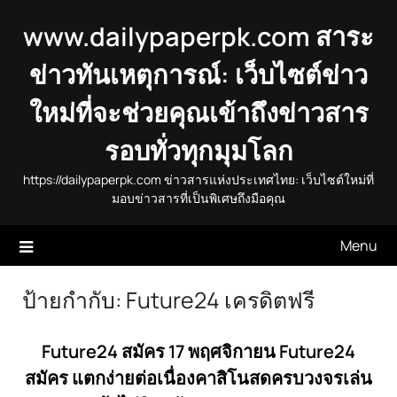
Skip
www.dailypaperpk.com สาระ
to
content
ข่าวทันเหตุการณ์: เว็บไซต์ข่าว
ใหม่ที่จะช่วยคุณเข้าถึงข่าวสาร
รอบทั่วทุกมุมโลก
https://dailypaperpk.com ข่าวสารแห่งประเทศไทย: เว็บไซต์ใหม่ที่
มอบข่าวสารที่เป็นพิเศษถึงมือคุณ
Menu
ป้ายกำกับ:
Future24 เครดิตฟรี
Future24 สมัคร 17 พฤศจิกายน Future24
สมัคร แตกง่ายต่อเนื่องคาสิโนสดครบวงจรเล่น