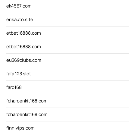
ek4567.com
erisauto.site
etbet16888.com
etbet16888.com
eu369clubs.com
fafa 123 slot
faro168
fcharoenkit168.com
fcharoenkit168.com
finnivips.com