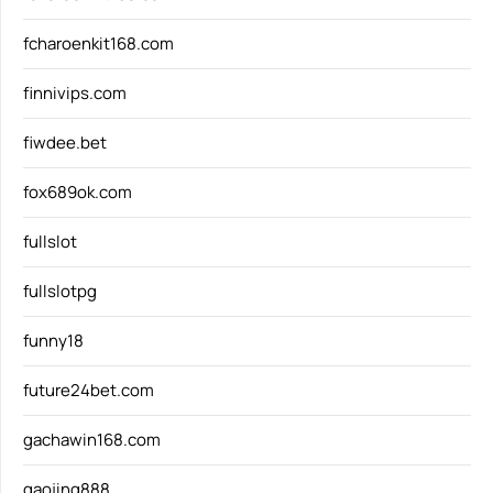
fcharoenkit168.com
finnivips.com
fiwdee.bet
fox689ok.com
fullslot
fullslotpg
funny18
future24bet.com
gachawin168.com
gaojing888