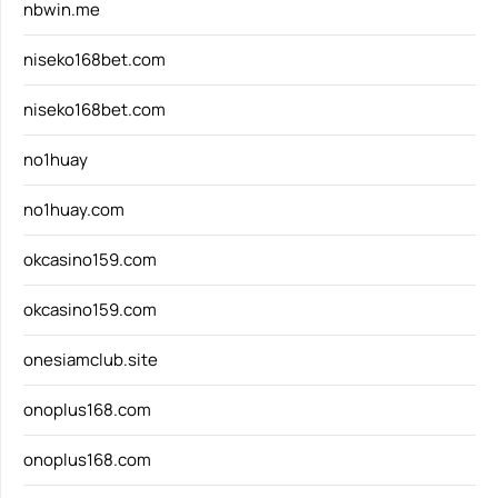
nbwin.me
niseko168bet.com
niseko168bet.com
no1huay
no1huay.com
okcasino159.com
okcasino159.com
onesiamclub.site
onoplus168.com
onoplus168.com