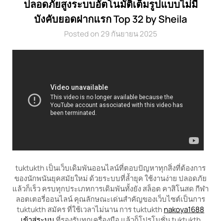
ปลอดภัยสูงระบบอัตโนมัติเต็มรูปแบบไม่มี
บังคับยอดฝากแรก Top 32 by Sheila
Posted on 29 กันยายน 2025
tuktukth เป็นเว็บเดิมพันออนไลน์ที่ตอบปัญหาทุกสิ่งที่ต้องการ
ของนักพนันยุคสมัยใหม่ ด้วยระบบที่ล้ำยุค ใช้งานง่าย ปลอดภัย
แล้วก็เร็ว ครบทุกประเภทการเดิมพันทั้งยัง สล็อต คาสิโนสด กีฬา
ลอตเตอรี่ออนไลน์ คุณลักษณะเด่นสำคัญของเว็บไซต์เป็นการ
tuktukth สมัคร ที่ใช้เวลาไม่นาน การ tuktukth
nakoya1688
เข้าสู่ระบบ
ที่รองรับทุกเครื่องมือ แล้วก็โปรโมชั่น tuktukth