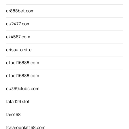
dr888bet.com
du2477.com
ek4567.com
erisauto.site
etbet16888.com
etbet16888.com
eu369clubs.com
fafa 123 slot
faro168
fcharoenkit168.com