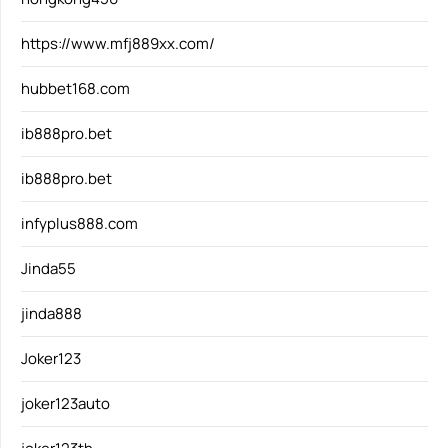
https://www.mfj889xx.com/
hubbet168.com
ib888pro.bet
ib888pro.bet
infyplus888.com
Jinda55
jinda888
Joker123
joker123auto