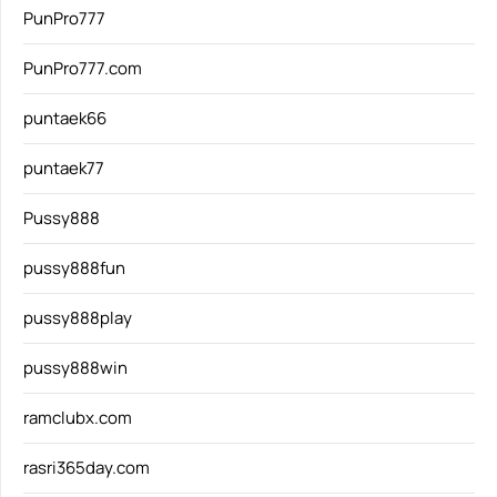
PunPro777
PunPro777.com
puntaek66
puntaek77
Pussy888
pussy888fun
pussy888play
pussy888win
ramclubx.com
rasri365day.com