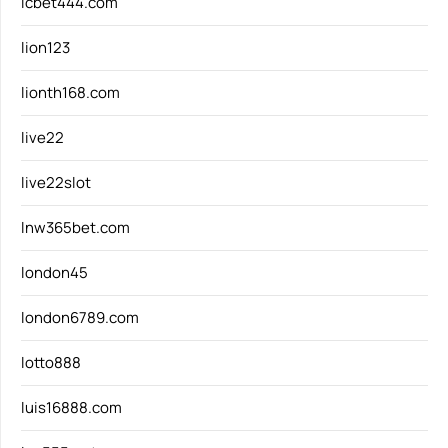
lcbet444.com
lion123
lionth168.com
live22
live22slot
lnw365bet.com
london45
london6789.com
lotto888
luis16888.com