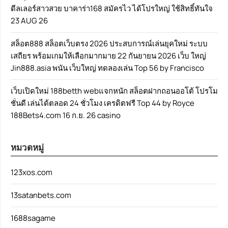
ดีลเลอร์สาวสวย บาคาร่า168 สมัครไว ได้โปรใหญ่ ใช้สิทธิ์ทันใจ
23 AUG 26
สล็อต888 สล็อตเว็บตรง 2026 ประสบการณ์เล่นยุคใหม่ ระบบ
เสถียร พร้อมเกมให้เลือกมากมาย 22 กันยายน 2026 เว็บ ใหญ่
Jin888.asia พนัน เว็บใหญ่ ทดลองเล่น Top 56 by Francisco
เว็บเปิดใหม่ 188betth webแจกหนัก สล็อตฝากถอนออโต้ โปรโม
ชั่นดี เล่นได้ตลอด 24 ชั่วโมง เครดิตฟรี Top 44 by Royce
188Bets4.com 16 ก.ย. 26 casino
หมวดหมู่
123xos.com
13satanbets.com
1688sagame