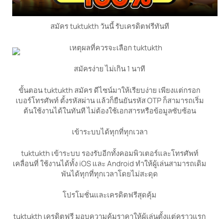
สมัคร tuktukth วันนี้ รับเครดิตฟรีทันที
เหตุผลที่ควรจะเลือก tuktukth
สมัครง่าย ไม่เกิน 1 นาที
ขั้นตอน tuktukth สมัคร ดีไซน์มาให้เรียบง่าย เพียงแต่กรอก
เบอร์โทรศัพท์ ตั้งรหัสผ่าน แล้วก็ยืนยันรหัส OTP ก็สามารถเริ่ม
ต้นใช้งานได้ในทันที ไม่ต้องใช้เอกสารหรือข้อมูลซับซ้อน
เข้าระบบได้ทุกที่ทุกเวลา
tuktukth เข้าระบบ รองรับอีกทั้งคอมพิวเตอร์และโทรศัพท์
เคลื่อนที่ ใช้งานได้ทั้ง iOS และ Android ทำให้ผู้เล่นสามารถเดิม
พันได้ทุกที่ทุกเวลาโดยไม่สะดุด
โปรโมชั่นและเครดิตฟรีสุดคุ้ม
tuktukth เครดิตฟรี มอบความคุ้มราคาให้ผู้เล่นตั้งแต่คราวแรก