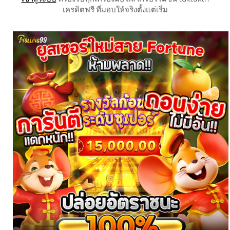
เครดิตฟรี ที่มอบให้จริงตั้งแต่เริ่ม