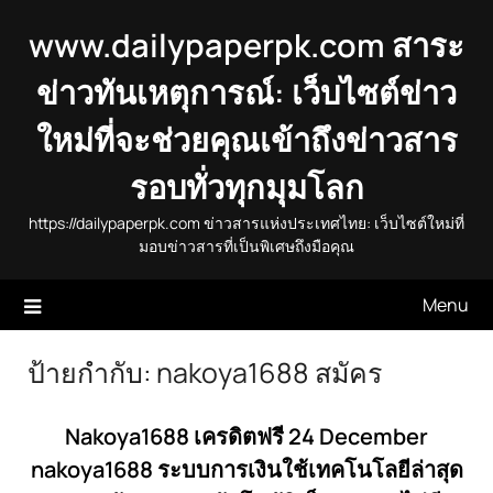
Skip
www.dailypaperpk.com สาระ
to
content
ข่าวทันเหตุการณ์: เว็บไซต์ข่าว
ใหม่ที่จะช่วยคุณเข้าถึงข่าวสาร
รอบทั่วทุกมุมโลก
https://dailypaperpk.com ข่าวสารแห่งประเทศไทย: เว็บไซต์ใหม่ที่
มอบข่าวสารที่เป็นพิเศษถึงมือคุณ
Menu
ป้ายกำกับ:
nakoya1688 สมัคร
Nakoya1688 เครดิตฟรี 24 December
nakoya1688 ระบบการเงินใช้เทคโนโลยีล่าสุด