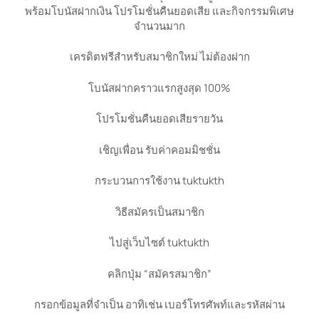
พร้อมโบนัสฝากเงิน โปรโมชั่นคืนยอดเสีย และกิจกรรมพิเศษ
จำนวนมาก
เครดิตฟรีสำหรับสมาชิกใหม่ ไม่ต้องฝาก
โบนัสฝากคราวแรกสูงสุด 100%
โปรโมชั่นคืนยอดเสียรายวัน
เชิญเพื่อน รับค่าคอมมิชชั่น
กระบวนการใช้งาน tuktukth
วิธีสมัครเป็นสมาชิก
ไปสู่เว็บไซต์ tuktukth
คลิกปุ่ม “สมัครสมาชิก”
กรอกข้อมูลที่จำเป็น อาทิเช่น เบอร์โทรศัพท์และรหัสผ่าน