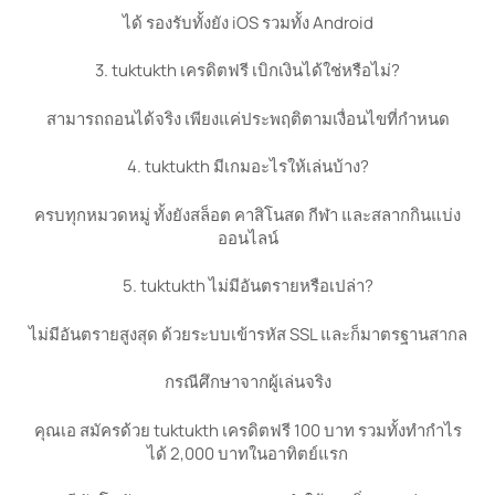
ได้ รองรับทั้งยัง iOS รวมทั้ง Android
3. tuktukth เครดิตฟรี เบิกเงินได้ใช่หรือไม่?
สามารถถอนได้จริง เพียงแค่ประพฤติตามเงื่อนไขที่กำหนด
4. tuktukth มีเกมอะไรให้เล่นบ้าง?
ครบทุกหมวดหมู่ ทั้งยังสล็อต คาสิโนสด กีฬา และสลากกินแบ่ง
ออนไลน์
5. tuktukth ไม่มีอันตรายหรือเปล่า?
ไม่มีอันตรายสูงสุด ด้วยระบบเข้ารหัส SSL และก็มาตรฐานสากล
กรณีศึกษาจากผู้เล่นจริง
คุณเอ สมัครด้วย tuktukth เครดิตฟรี 100 บาท รวมทั้งทำกำไร
ได้ 2,000 บาทในอาทิตย์แรก