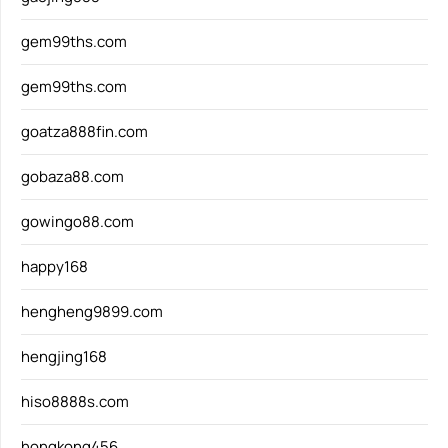
gem99ths.com
gem99ths.com
goatza888fin.com
gobaza88.com
gowingo88.com
happy168
hengheng9899.com
hengjing168
hiso8888s.com
hongkong456