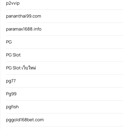
p2vvip
pananthai99.com
paramax1688.info
PG
PG Slot
PG Slot เว็บใหม่
pg77
Pg99
pgfish
pggold168bet.com