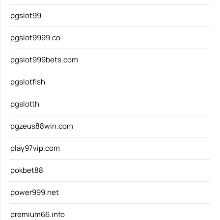
pgslot99
pgslot9999.co
pgslot999bets.com
pgslotfish
pgslotth
pgzeus88win.com
play97vip.com
pokbet88
power999.net
premium66.info