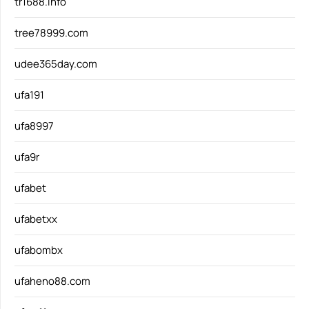
tr1688.info
tree78999.com
udee365day.com
ufa191
ufa8997
ufa9r
ufabet
ufabetxx
ufabombx
ufaheno88.com