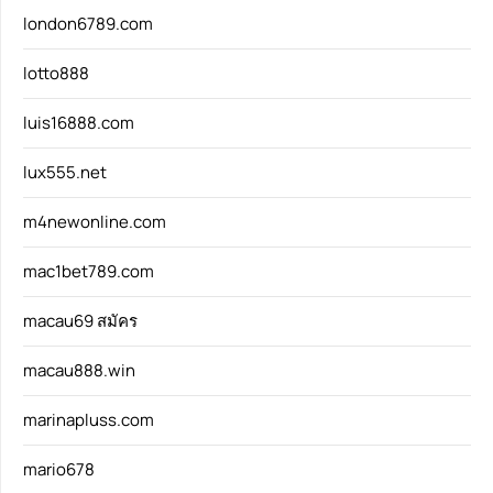
london6789.com
lotto888
luis16888.com
lux555.net
m4newonline.com
mac1bet789.com
macau69 สมัคร
macau888.win
marinapluss.com
mario678