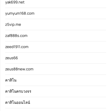
yak699.net
yumyum168.com
z5vip.me
zaf888s.com
zeed1911.com
zeus66
zeus88new.com
คาสิโน
คาสิโนครบวงจร
คาสิโนออนไลน์