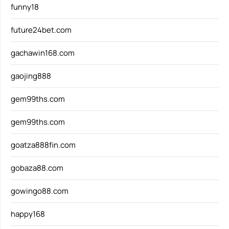
funny18
future24bet.com
gachawin168.com
gaojing888
gem99ths.com
gem99ths.com
goatza888fin.com
gobaza88.com
gowingo88.com
happy168