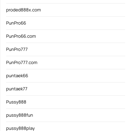
proded888x.com
PunPro66
PunPro66.com
PunPro777
PunPro777.com
puntaek66
puntaek77
Pussy888
pussy888fun
pussy888play