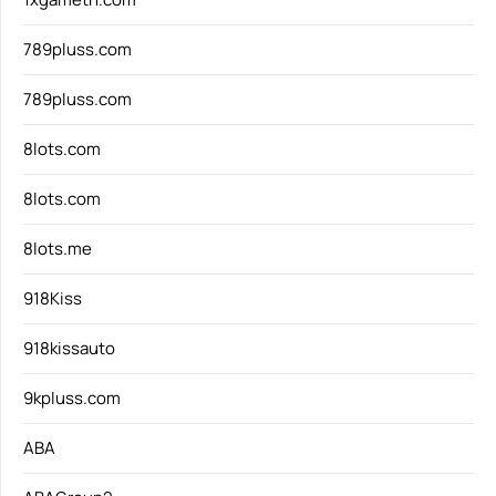
789pluss.com
789pluss.com
8lots.com
8lots.com
8lots.me
918Kiss
918kissauto
9kpluss.com
ABA