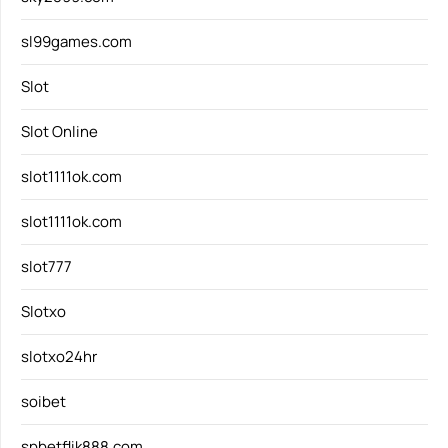
sl99games.com
Slot
Slot Online
slot1111ok.com
slot1111ok.com
slot777
Slotxo
slotxo24hr
soibet
spbetflik888.com