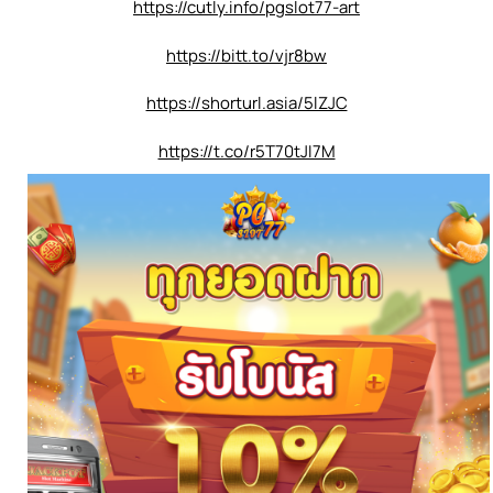
https://cutly.info/pgslot77-art
https://bitt.to/vjr8bw
https://shorturl.asia/5lZJC
https://t.co/r5T70tJI7M