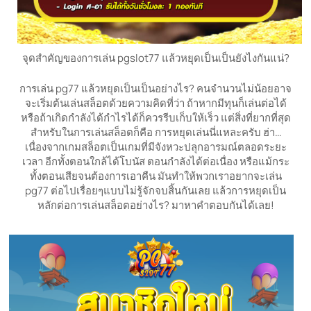
จุดสำคัญของการเล่น pgslot77 แล้วหยุดเป็นเป็นยังไงกันแน่?
การเล่น pg77 แล้วหยุดเป็นเป็นอย่างไร? คนจำนวนไม่น้อยอาจ
จะเริ่มต้นเล่นสล็อตด้วยความคิดที่ว่า ถ้าหากมีทุนก็เล่นต่อได้
หรือถ้าเกิดกำลังได้กำไรได้ก็ควรรีบเก็บให้เร็ว แต่สิ่งที่ยากที่สุด
สำหรับในการเล่นสล็อตก็คือ การหยุดเล่นนี่แหละครับ ฮ่า…
เนื่องจากเกมสล็อตเป็นเกมที่มีจังหวะปลุกอารมณ์ตลอดระยะ
เวลา อีกทั้งตอนใกล้ได้โบนัส ตอนกำลังได้ต่อเนื่อง หรือแม้กระ
ทั้งตอนเสียจนต้องการเอาคืน มันทำให้พวกเราอยากจะเล่น
pg77 ต่อไปเรื่อยๆแบบไม่รู้จักจบสิ้นกันเลย แล้วการหยุดเป็น
หลักต่อการเล่นสล็อตอย่างไร? มาหาคำตอบกันได้เลย!