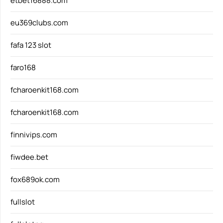
etbet16888.com
eu369clubs.com
fafa 123 slot
faro168
fcharoenkit168.com
fcharoenkit168.com
finnivips.com
fiwdee.bet
fox689ok.com
fullslot