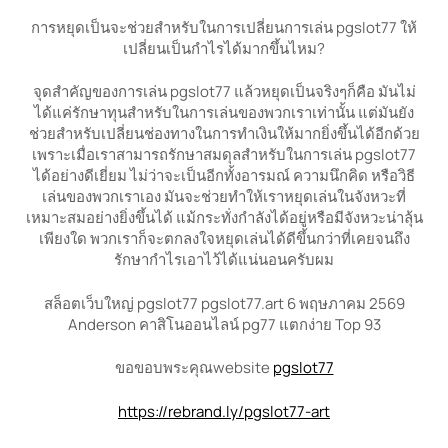
การหยุดเป็นจะช่วยสำหรับในการเปลี่ยนการเล่น pgslot77 ให้
เปลี่ยนเป็นกำไรได้มากขึ้นไหม?
จุดสำคัญของการเล่น pgslot77 แล้วหยุดเป็นจริงๆก็คือ มันไม่
ได้แค่รักษาทุนสำหรับในการเล่นของพวกเราเท่านั้น แต่มันยัง
ช่วยสำหรับเปลี่ยนช่องทางในการทำเงินให้มากยิ่งขึ้นได้อีกด้วย
เพราะเมื่อเราสามารถรักษาสมดุลสำหรับในการเล่น pgslot77
ได้อย่างดีเยี่ยม ไม่ว่าจะเป็นอีกทั้งอารมณ์ ความนึกคิด หรือวิธี
เล่นของพวกเราเอง มันจะช่วยทำให้เราหยุดเล่นในจังหวะที่
เหมาะสมอย่างยิ่งขึ้นได้ แม้กระทั่งกำลังได้อยู่หรือมีจังหวะน่าลุ้น
เพียงใด พวกเราก็จะตกลงใจหยุดเล่นได้ดีขึ้นกว่าที่เคยจนถึง
รักษากำไรเอาไว้ได้แน่นอนครับผม
สล็อตเว็บใหญ่ pgslot77 pgslot77.art 6 พฤษภาคม 2569
Anderson คาสิโนออนไลน์ pg77 แตกง่าย Top 93
ขอขอบพระคุณwebsite
pgslot77
https://rebrand.ly/pgslot77-art