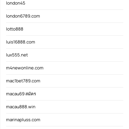
london45
london6789.com
lotto888
luis16888.com
lux555.net
m4newonline.com
mac1bet789.com
macau69 สมัคร
macau888.win
marinapluss.com