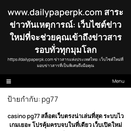
Skip
www.dailypaperpk.com สาระ
to
content
ข่าวทันเหตุการณ์: เว็บไซต์ข่าว
ใหม่ที่จะช่วยคุณเข้าถึงข่าวสาร
รอบทั่วทุกมุมโลก
https://dailypaperpk.com ข่าวสารแห่งประเทศไทย: เว็บไซต์ใหม่ที่
มอบข่าวสารที่เป็นพิเศษถึงมือคุณ
Menu
ป้ายกำกับ:
pg77
casino pg77 สล็อตเว็บตรงน่าเล่นที่สุด ระบบไว
เกมเยอะ โปรคุ้มครบจบในที่เดียว เว็บเปิดใหม่