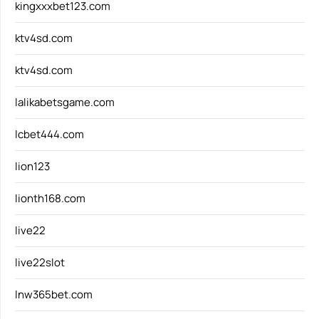
kingxxxbet123.com
ktv4sd.com
ktv4sd.com
lalikabetsgame.com
lcbet444.com
lion123
lionth168.com
live22
live22slot
lnw365bet.com