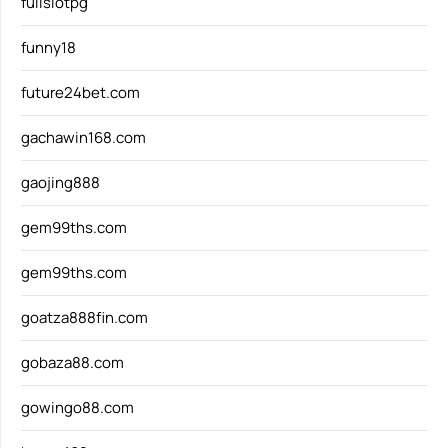
fullslotpg
funny18
future24bet.com
gachawin168.com
gaojing888
gem99ths.com
gem99ths.com
goatza888fin.com
gobaza88.com
gowingo88.com