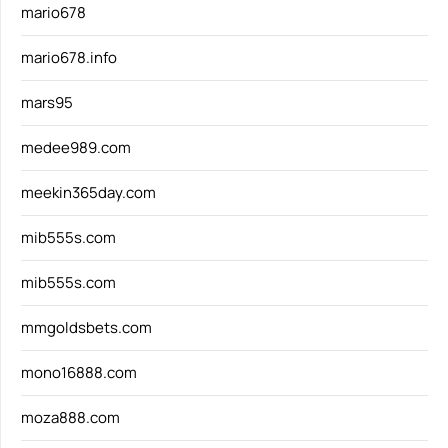
mario678
mario678.info
mars95
medee989.com
meekin365day.com
mib555s.com
mib555s.com
mmgoldsbets.com
mono16888.com
moza888.com