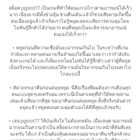
สล็อต pgslot77 เป็นเกมที่ทำให้คนแกว่งไกวตามอารมณ์ได้เร็ว
มาก เนื่องจากมีทั้งช่วงลุ้น ช่วงตื่นเต้น แล้วก็ช่วงเสียดายเกิดขึ้น
ต่อเนื่องอยู่แล้ว ถ้าเกิดเราไม่รู้หยุดเลยจะเสียการควบคุมโดย
ไม่ทันรู้สึกตัวได้ง่ายมาก คนที่หยุดเป็นจะพิจารณาอารมณ์
ตนเองได้เร็วกว่า
• หยุดก่อนที่ความเชื่อมั่นจะมากจนเกินไป: ในระหว่างที่เกม
กำลังแจก หลายคนอาจเริ่มลำพองใจขึ้นมาเลยว่า เรากำลังจับ
จังหวะเกมได้ และก็เพิ่มเบทโดยไม่ทันได้รู้สึกตัว แต่ว่าผู้ที่หยุด
เป็นจริงๆจะไม่ปลดปล่อยให้ความมั่นใจมากจนเกินไปจนพาไป
ไกลแบบงี้
• ตัดวงจรเอาคืนก่อนค่อยหยุด: นี่คือเรื่องที่ผมต้องการเตือนทุก
คนแบบสุดๆเลยครับผม เพราะนี่เป็นสาเหตุที่ทำให้หลายท่าน
เล่นแล้วเสียมากที่สุด ขอเอาคืนก่อนค่อยหยุด ทั้งที่จริงๆมันควร
หยุดแล้ว หยุดตอนควบคุมตัวเองได้ดีที่สุดแล้วขอรับ
• เล่น pgslot77 ให้บันเทิงใจ ไม่ต้องกดดัน: เมื่อเล่นตามอารมณ์
มากจนเกินความจำเป็น สล็อตจะกลายเป็นภาระหน้าที่ทันทีเลย
นะครับ ได้แก่ จำเป็นต้องลุ้นตลอดจนอยากเอาคืน หรือกลัวจบ