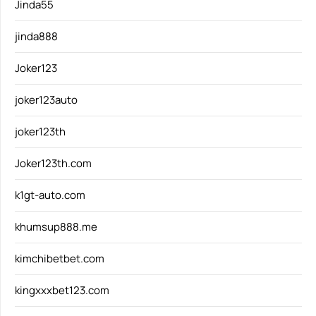
Jinda55
jinda888
Joker123
joker123auto
joker123th
Joker123th.com
k1gt-auto.com
khumsup888.me
kimchibetbet.com
kingxxxbet123.com