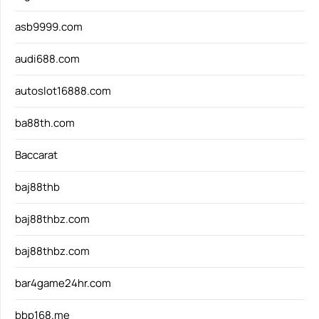
asb9999.com
audi688.com
autoslot16888.com
ba88th.com
Baccarat
baj88thb
baj88thbz.com
baj88thbz.com
bar4game24hr.com
bbp168.me