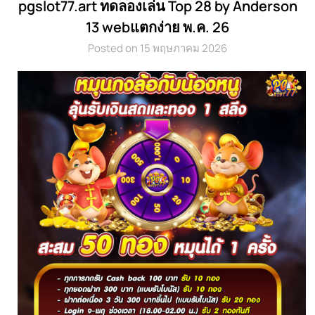
pgslot77.art ทดลองเล่น Top 28 by Anderson
13 webแตกง่าย พ.ค. 26
Posted on 15 พฤษภาคม 2026