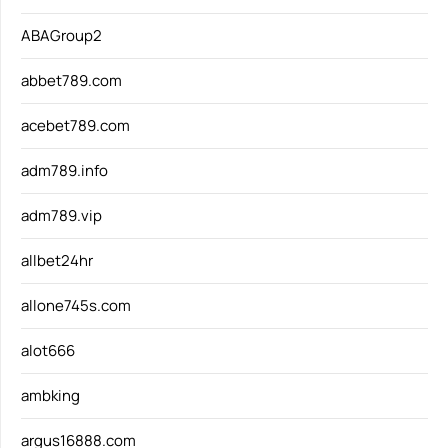
ABAGroup2
abbet789.com
acebet789.com
adm789.info
adm789.vip
allbet24hr
allone745s.com
alot666
ambking
argus16888.com