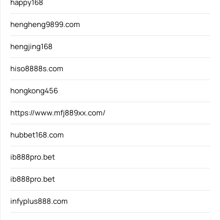
happy168
hengheng9899.com
hengjing168
hiso8888s.com
hongkong456
https://www.mfj889xx.com/
hubbet168.com
ib888pro.bet
ib888pro.bet
infyplus888.com