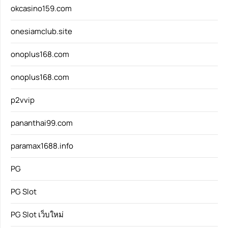
okcasino159.com
onesiamclub.site
onoplus168.com
onoplus168.com
p2vvip
pananthai99.com
paramax1688.info
PG
PG Slot
PG Slot เว็บใหม่