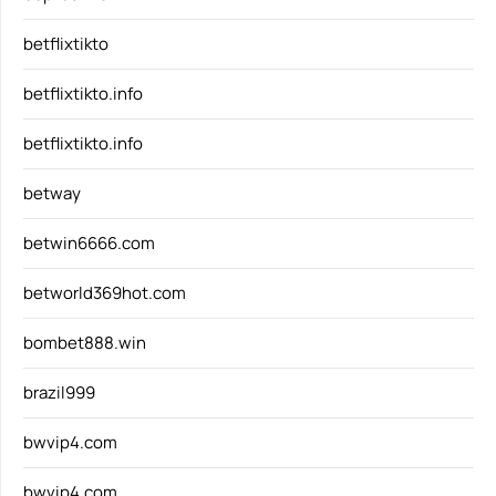
betflixtikto
betflixtikto.info
betflixtikto.info
betway
betwin6666.com
betworld369hot.com
bombet888.win
brazil999
bwvip4.com
bwvip4.com