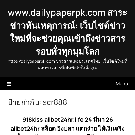
Skip
www.dailypaperpk.com สาระ
to
content
ข่าวทันเหตุการณ์: เว็บไซต์ข่าว
ใหม่ที่จะช่วยคุณเข้าถึงข่าวสาร
รอบทั่วทุกมุมโลก
https://dailypaperpk.com ข่าวสารแห่งประเทศไทย: เว็บไซต์ใหม่ที่
มอบข่าวสารที่เป็นพิเศษถึงมือคุณ
Menu
ป้ายกำกับ:
scr888
918kiss allbet24hr.life 24 มีนา 26
allbet24hr สล็อต ยิงปลา แตกง่าย ได้เงินจริง