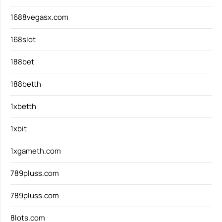
1688vegasx.com
168slot
188bet
188betth
1xbetth
1xbit
1xgameth.com
789pluss.com
789pluss.com
8lots.com