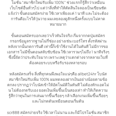
โมชั่น “สมาชิกใหม่รับเพิ่ม 100%” ช่วงแรกก็รู้สึกว่าเหมือน
เว็บไซต์อื่นทั่วๆไป แต่ว่าสิ่งที่ทำให้ตัดสินใจลองเป็นเขียนชัด
แจ้งว่า ขั้นตอนสมัครง่าย ใช้เวลาเพียงแค่ 1 นาที และไม่จะต้อง
การันตีอะไรให้วุ่นวาย ผมเลยลองดูสักหนึ่งครั้งแบบไม่คาด
หมายมาก
ขั้นตอนสมัครบอกเลยว่าเร็วทันใจจริง เริ่มจากกดปุ่มสมัคร
กรอกข้อมูลรากฐานไม่กี่ช่อง อย่างเช่น เบอร์โทร ตั้งรหัสผ่าน
หลังจากนั้นกดการันตี เท่านี้ก็เข้าใช้งานได้ในทันที ไม่มีการขอ
เอกสาร ไม่มีขั้นตอนสลับซับซ้อน ใช้เวลารวมๆไม่ถึง 1 นาทีจริงๆ
ซึ่งนี้จัดว่าประทับใจมาก เพราะเหตุว่าแตกต่างจากหลายเว็บที่
ต้องคอยระบบหรือรับรองหลายรอบ
หลังสมัครเสร็จ สิ่งที่ทุกคนพึงพอใจแน่ๆคือ allbet24hr โบนัส
สมาชิกใหม่รับเพิ่ม 100% ผมทดลองฝากเงินอย่างน้อยตามข้อ
ตกลง ปรากฏว่าโบนัสเข้าให้อัตโนมัติในทันที ไม่ต้องทักแอดไม่
น ไม่ต้องกดรับเอง ยอดเงินเพิ่มขึ้นเป็นสองเท่า ทำให้เกิดความ
รู้สึกว่าทุนในการเล่นมากขึ้นเรื่อยๆ กล้าเลือกเกมเพิ่มขึ้นเรื่อยๆ
และไม่กดดันเหมือนตอนเริ่มต้น
scr888 สมัครง่ายจริง ใช้เวลาไม่นาน และก็มีโปรโมชั่น สมาชิก