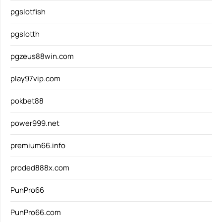
pgslotfish
pgslotth
pgzeus88win.com
play97vip.com
pokbet88
power999.net
premium66.info
proded888x.com
PunPro66
PunPro66.com