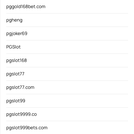
pggold168bet.com
pgheng
pgjoker69
PGSlot
pgslot168
pgslot77
pgslot77.com
pgslot99
pgslot9999.co
pgslot999bets.com