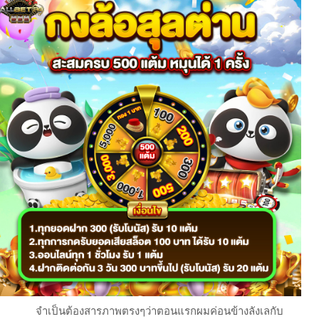
จำเป็นต้องสารภาพตรงๆว่าตอนแรกผมค่อนข้างลังเลกับ