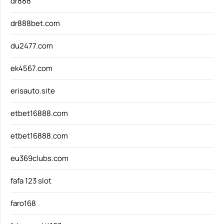
dr888
dr888bet.com
du2477.com
ek4567.com
erisauto.site
etbet16888.com
etbet16888.com
eu369clubs.com
fafa 123 slot
faro168