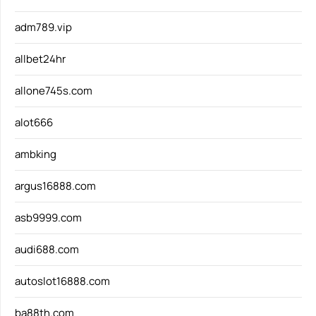
adm789.vip
allbet24hr
allone745s.com
alot666
ambking
argus16888.com
asb9999.com
audi688.com
autoslot16888.com
ba88th.com