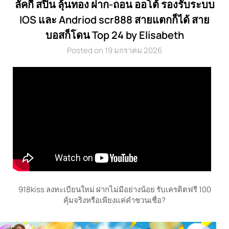
ลัคกี้ สปิน ลุ้นทอง ฝาก-ถอน ออโต้ รองรับระบบ
IOS และ Andriod scr888 สายแตกก็ได้ สาย
บอสก็โดน Top 24 by Elisabeth
Posted on 19 มกราคม 2026
918kiss ลงทะเบียนใหม่ ฝากไม่มีอย่างน้อย รับเครดิตฟรี 100
คุ้มจริงหรือเพียงแค่คำชวนเชื่อ?