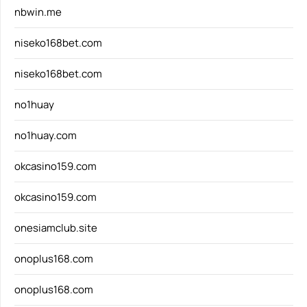
nbwin.me
niseko168bet.com
niseko168bet.com
no1huay
no1huay.com
okcasino159.com
okcasino159.com
onesiamclub.site
onoplus168.com
onoplus168.com