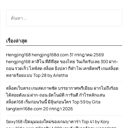
ค้นหา
สำหรับ:
เรื่องล่าสุด
Hengjing168 hengjing168d.com 31 กรกฎาคม 2569
hengjing168 คาสิโน ที่ดีที่สุด ของไทย วันเกิดรับเลย 300 ฝาก-
ถอน รวดเร็ว ไลฟ์สด สล็อต ยิงปลา กีฬา ไพ่ เครดิตฟรี เกมสล็อต
หลายร้อยแบบ Top 28 by Arletha
สล็อตเว็บตรง เกมสดภาพชัด บรรยากาศพรีเมียม ฝากไม่ถึงร้อย
ได้สอยตังแน่ ฝาก-ถอน อัตโนมัติ การันตี กำไรหลักแสน
สล็อต168 เริ่มก่อนวันนี้ มีลุ้นก่อนใคร Top 59 by Gita
tangtem168e.com 20 กรกฎา 2026
Sexy168 เปิดมุมมองใหม่ของเกมบาคาร่า Top 41 by Kory