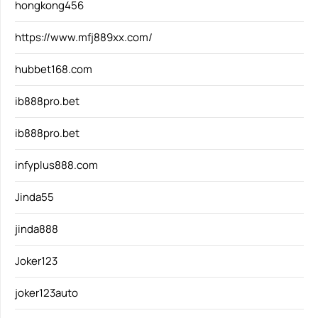
hongkong456
https://www.mfj889xx.com/
hubbet168.com
ib888pro.bet
ib888pro.bet
infyplus888.com
Jinda55
jinda888
Joker123
joker123auto