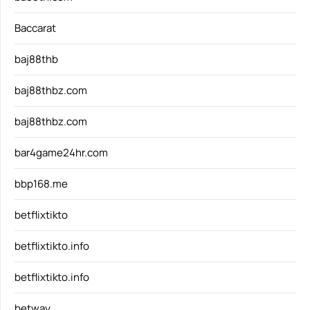
Baccarat
baj88thb
baj88thbz.com
baj88thbz.com
bar4game24hr.com
bbp168.me
betflixtikto
betflixtikto.info
betflixtikto.info
betway