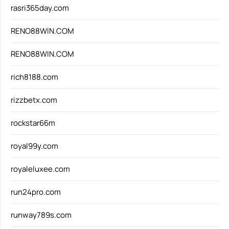
rasri365day.com
RENO88WIN.COM
RENO88WIN.COM
rich8188.com
rizzbetx.com
rockstar66m
royal99y.com
royaleluxee.com
run24pro.com
runway789s.com