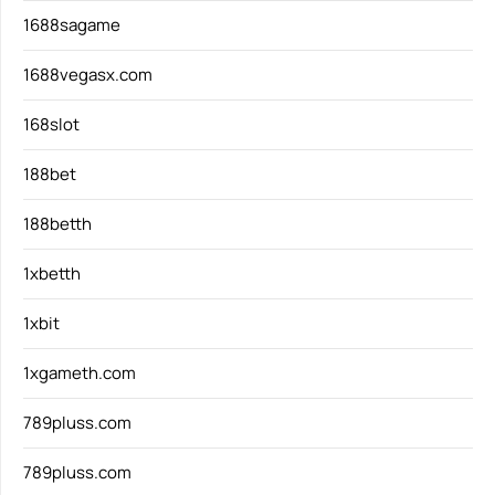
1688sagame
1688vegasx.com
168slot
188bet
188betth
1xbetth
1xbit
1xgameth.com
789pluss.com
789pluss.com