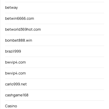
betway
betwin6666.com
betworld369hot.com
bombet888.win
brazil999
bwvip4.com
bwvip4.com
carlo999.net
cashgame168
Casino