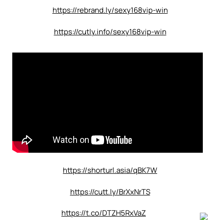
https://rebrand.ly/sexy168vip-win
https://cutly.info/sexy168vip-win
https://shorturl.asia/qBK7W
https://cutt.ly/BrXxNrTS
https://t.co/DTZH5RxVaZ