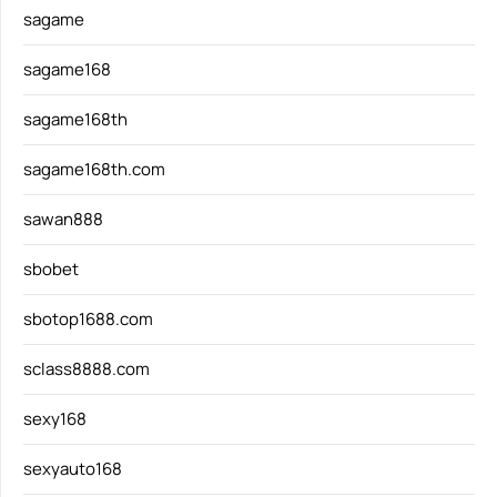
sagame
sagame168
sagame168th
sagame168th.com
sawan888
sbobet
sbotop1688.com
sclass8888.com
sexy168
sexyauto168