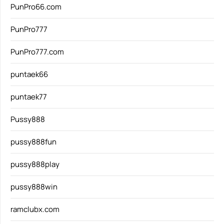
PunPro66.com
PunPro777
PunPro777.com
puntaek66
puntaek77
Pussy888
pussy888fun
pussy888play
pussy888win
ramclubx.com