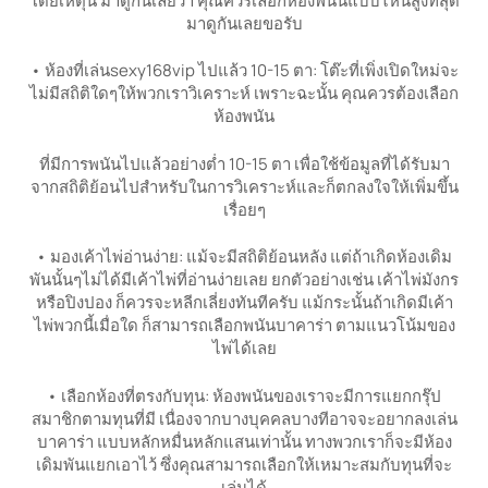
โดยเหตุนี้ มาดูกันเลยว่า คุณควรเลือกห้องพนันแบบไหนสูงที่สุด
มาดูกันเลยขอรับ
• ห้องที่เล่นsexy168vip ไปแล้ว 10-15 ตา: โต๊ะที่เพิ่งเปิดใหม่จะ
ไม่มีสถิติใดๆให้พวกเราวิเคราะห์ เพราะฉะนั้น คุณควรต้องเลือก
ห้องพนัน
ที่มีการพนันไปแล้วอย่างต่ำ 10-15 ตา เพื่อใช้ข้อมูลที่ได้รับมา
จากสถิติย้อนไปสำหรับในการวิเคราะห์และก็ตกลงใจให้เพิ่มขึ้น
เรื่อยๆ
• มองเค้าไพ่อ่านง่าย: แม้จะมีสถิติย้อนหลัง แต่ถ้าเกิดห้องเดิม
พันนั้นๆไม่ได้มีเค้าไพ่ที่อ่านง่ายเลย ยกตัวอย่างเช่น เค้าไพ่มังกร
หรือปิงปอง ก็ควรจะหลีกเลี่ยงทันทีครับ แม้กระนั้นถ้าเกิดมีเค้า
ไพ่พวกนี้เมื่อใด ก็สามารถเลือกพนันบาคาร่า ตามแนวโน้มของ
ไพ่ได้เลย
• เลือกห้องที่ตรงกับทุน: ห้องพนันของเราจะมีการแยกกรุ๊ป
สมาชิกตามทุนที่มี เนื่องจากบางบุคคลบางทีอาจจะอยากลงเล่น
บาคาร่า แบบหลักหมื่นหลักแสนเท่านั้น ทางพวกเราก็จะมีห้อง
เดิมพันแยกเอาไว้ ซึ่งคุณสามารถเลือกให้เหมาะสมกับทุนที่จะ
เล่นได้