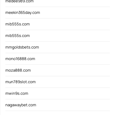
medee989.com
meekin365day.com
mib555s.com
mib555s.com
mmgoldsbets.com
mono16888.com
moza888.com
mun789slot.com
mwin9s.com
nagawaybet.com