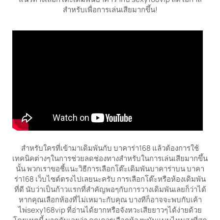
สำหรับเพื่อการเล่นเสียมากขึ้น!
สำหรับใครที่เข้ามาเดิมพันกับ บาคาร่า168 แล้วต้องการใช้
เทคนิคต่างๆในการช่วยลดช่องทางสำหรับในการเล่นเสียมากขึ้น
นั้น พวกเราขอชี้แนะวิธีการเลือกโต๊ะเดิมพันบาคาร่าบน บาคา
ร่า168 เว็บไซต์ตรงไปเลยนะครับ การเลือกโต๊ะหรือห้องเดิมพัน
ที่ดี นับว่าเป็นก้าวแรกที่สำคัญพอๆกับการวางเดิมพันเลยก็ว่าได้
หากคุณเลือกห้องที่ไม่เหมาะกับคุณ บางทีก็อาจจะพบกับเค้า
ไพ่sexy168vip ที่อ่านได้ยากหรือจังหวะเสียยาวๆได้ง่ายด้วย