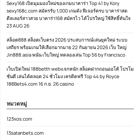
Sexy168 เปิดมุมมองใหม่ของเกมบาคาร่า Top 41 by Kory
sexy168c.com สมัครรับ 1,000 เกมดัง ฟีเจอร์ครบ บาคาร่าสด
ดีลเลอร์สาวสวย บาคาร่า168 สมัครไว ได้โปรใหญ่ ใช้สิทธิ์ทันใจ
23 AUG 26
สล็อต888 สล็อตเว็บตรง 2026 ประสบการณ์เล่นยุคใหม่ ระบบ
เสถียร พร้อมเกมให้เลือกมากมาย 22 กันยายน 2026 เว็บ ใหญ่
Jin888.asia พนัน เว็บใหญ่ ทดลองเล่น Top 56 by Francisco
เว็บเปิดใหม่ 188betth webแจกหนัก สล็อตฝากถอนออโต้ โปรโม
ชั่นดี เล่นได้ตลอด 24 ชั่วโมง เครดิตฟรี Top 44 by Royce
188Bets4.com 16 ก.ย. 26 casino
หมวดหมู่
123xos.com
13satanbets.com