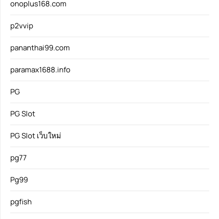
onoplus168.com
p2vvip
pananthai99.com
paramax1688.info
PG
PG Slot
PG Slot เว็บใหม่
pg77
Pg99
pgfish