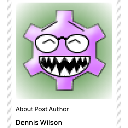
About Post Author
Dennis Wilson