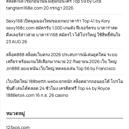
สล็อต168 เริ่มก่อนวันนี้ มีลุ้นก่อนใคร Top 59 by Gita
tangtem168e.com 20 กรกฎา 2026
Sexy168 เปิดมุมมองใหม่ของเกมบาคาร่า Top 41 by Kory
sexy168c.com สมัครรับ 1,000 เกมดัง ฟีเจอร์ครบ บาคาร่าสด
ดีลเลอร์สาวสวย บาคาร่า168 สมัครไว ได้โปรใหญ่ ใช้สิทธิ์ทันใจ
23 AUG 26
สล็อต888 สล็อตเว็บตรง 2026 ประสบการณ์เล่นยุคใหม่ ระบบ
เสถียร พร้อมเกมให้เลือกมากมาย 22 กันยายน 2026 เว็บ ใหญ่
Jin888.asia พนัน เว็บใหญ่ ทดลองเล่น Top 56 by Francisco
เว็บเปิดใหม่ 188betth webแจกหนัก สล็อตฝากถอนออโต้ โปรโม
ชั่นดี เล่นได้ตลอด 24 ชั่วโมง เครดิตฟรี Top 44 by Royce
188Bets4.com 16 ก.ย. 26 casino
หมวดหมู่
123xos.com