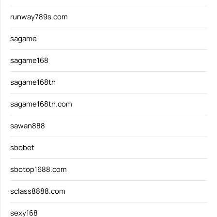
runway789s.com
sagame
sagame168
sagame168th
sagame168th.com
sawan888
sbobet
sbotop1688.com
sclass8888.com
sexy168