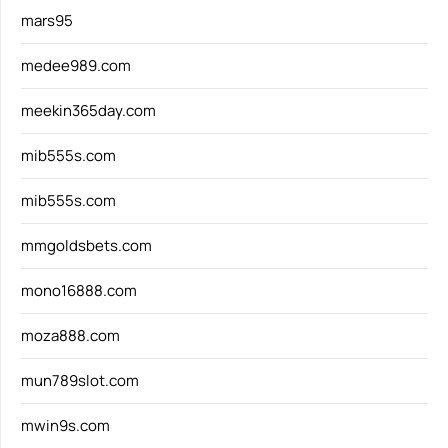
mars95
medee989.com
meekin365day.com
mib555s.com
mib555s.com
mmgoldsbets.com
mono16888.com
moza888.com
mun789slot.com
mwin9s.com