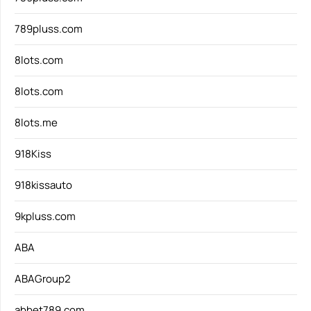
789pluss.com
8lots.com
8lots.com
8lots.me
918Kiss
918kissauto
9kpluss.com
ABA
ABAGroup2
abbet789.com