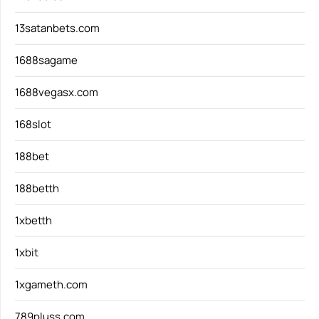
13satanbets.com
1688sagame
1688vegasx.com
168slot
188bet
188betth
1xbetth
1xbit
1xgameth.com
789pluss.com