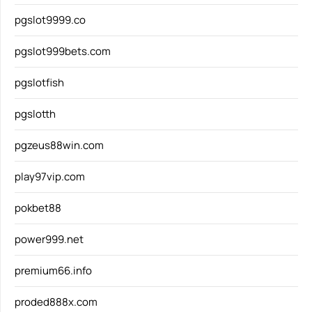
pgslot9999.co
pgslot999bets.com
pgslotfish
pgslotth
pgzeus88win.com
play97vip.com
pokbet88
power999.net
premium66.info
proded888x.com