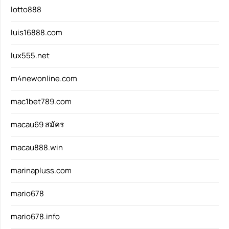
lotto888
luis16888.com
lux555.net
m4newonline.com
mac1bet789.com
macau69 สมัคร
macau888.win
marinapluss.com
mario678
mario678.info