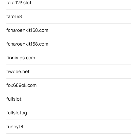
fafa 123 slot
faro168
fcharoenkit168.com
fcharoenkit168.com
finnivips.com
fiwdee.bet
fox689ok.com
fullslot
fullslotpg
funny18