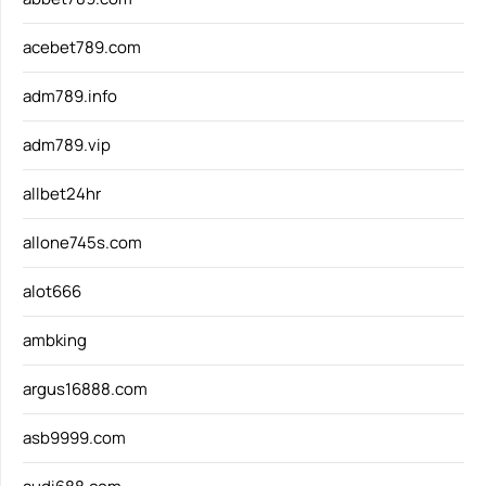
acebet789.com
adm789.info
adm789.vip
allbet24hr
allone745s.com
alot666
ambking
argus16888.com
asb9999.com