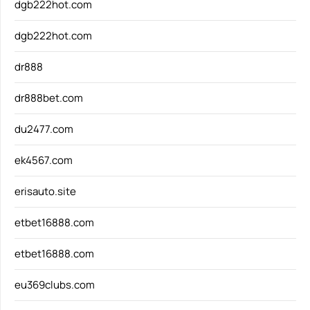
dgb222hot.com
dgb222hot.com
dr888
dr888bet.com
du2477.com
ek4567.com
erisauto.site
etbet16888.com
etbet16888.com
eu369clubs.com