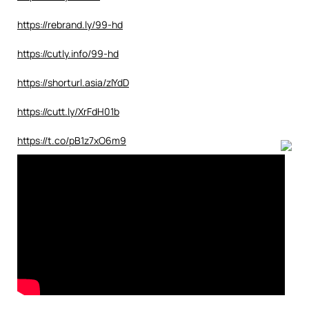
https://rebrand.ly/99-hd
https://cutly.info/99-hd
https://shorturl.asia/zIYdD
https://cutt.ly/XrFdH01b
https://t.co/pB1z7xO6m9