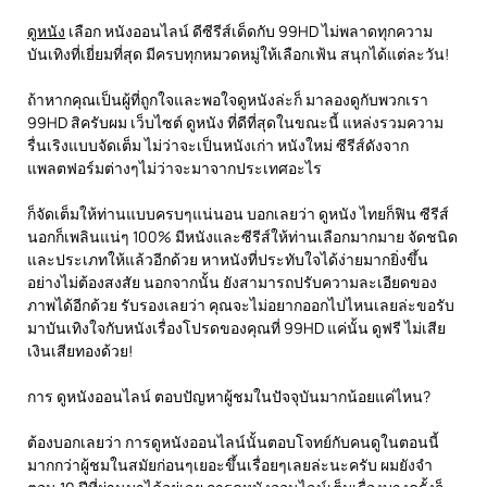
ดูหนัง
เลือก หนังออนไลน์ ดีซีรีส์เด็ดกับ 99HD ไม่พลาดทุกความ
บันเทิงที่เยี่ยมที่สุด มีครบทุกหมวดหมู่ให้เลือกเฟ้น สนุกได้แต่ละวัน!
ถ้าหากคุณเป็นผู้ที่ถูกใจและพอใจดูหนังล่ะก็ มาลองดูกับพวกเรา
99HD สิครับผม เว็บไซต์ ดูหนัง ที่ดีที่สุดในขณะนี้ แหล่งรวมความ
รื่นเริงแบบจัดเต็ม ไม่ว่าจะเป็นหนังเก่า หนังใหม่ ซีรีส์ดังจาก
แพลตฟอร์มต่างๆไม่ว่าจะมาจากประเทศอะไร
ก็จัดเต็มให้ท่านแบบครบๆแน่นอน บอกเลยว่า ดูหนัง ไทยก็ฟิน ซีรีส์
นอกก็เพลินแน่ๆ 100% มีหนังและซีรีส์ให้ท่านเลือกมากมาย จัดชนิด
และประเภทให้แล้วอีกด้วย หาหนังที่ประทับใจได้ง่ายมากยิ่งขึ้น
อย่างไม่ต้องสงสัย นอกจากนั้น ยังสามารถปรับความละเอียดของ
ภาพได้อีกด้วย รับรองเลยว่า คุณจะไม่อยากออกไปไหนเลยล่ะขอรับ
มาบันเทิงใจกับหนังเรื่องโปรดของคุณที่ 99HD แค่นั้น ดูฟรี ไม่เสีย
เงินเสียทองด้วย!
การ ดูหนังออนไลน์ ตอบปัญหาผู้ชมในปัจจุบันมากน้อยแค่ไหน?
ต้องบอกเลยว่า การดูหนังออนไลน์นั้นตอบโจทย์กับคนดูในตอนนี้
มากกว่าผู้ชมในสมัยก่อนๆเยอะขึ้นเรื่อยๆเลยล่ะนะครับ ผมยังจำ