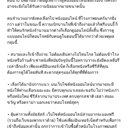
ตอน 10 ปีที่ผ่านมาได้อยู่เลย การดูหนังออนไลน์เต็มเรื่องบางครั้งก็
อาจจะยังไม่ได้รับความนิยมมากมายขนาดนั้น
คนจำนวนมากยังคงเลือกไป หนังออนไลน์ ที่โรงภาพยนตร์มากยิ่ง
กว่า แต่ว่าในขณะนี้ ความเบิกบานใจที่เข้าถึงง่ายแล้วก็ฟรีแบบงี้ ก็
ทำให้คนรักหนังจำนวนมากต่างก็เลือกดูออนไลน์ทั้งสิ้น ซึ่งการดู
แบบออนไลน์ก็ตอบโจทย์กับคนดูในตอนนี้ได้มากกว่าด้วยเหตุผล
กลุ่มนี้
• สบายและก็เข้าถึงง่าย: ไม่ต้องเดินทางไปไหนไกล ไม่ต้องเข้าโรง
หนังหรือร้านค้าเช่าหนังที่สมัยปัจจุบันนี้ไม่ทราบว่าจะยังมีคงเหลือรึ
เปล่าอีกแล้ว เพียงแค่มีอินเทอร์เน็ต ก็เลือกหนังหรือซีรีส์ที่คุณ
ต้องการดูได้โดยทันที สะดวกสุดๆมองได้ทุกที่ที่ต้องการ
• เลือกได้นานัปการแนว: บนเว็บไซต์หนังออนไลน์มากมายจะมี
หนังให้ท่านเลือกเยอะแยะ มีครบทุกแนวเลยล่ะขอรับ ไม่ว่าหนังเก่า
หรือหนังใหม่ ซีรีส์จากนานาประเทศ ครบทุกรสชาติ เฮฮา สยอง
ขวัญ หรือดราม่า บอกเลยว่าตอบโจทย์สุดๆ
• คุ้มค่ารวมทั้งมัธยัสถ์: เว็บไซต์หนังออนไลน์ส่วนมากจะมองฟรี
(รวมถึงเว็บของพวกเราด้วย) ใช้แค่เพียงอินเทอร์เน็ตสำหรับเพื่อการ
เข้าถึงข้อมูลเท่านั้น ถูกกว่าการเข้าไปซื้อตั๋วหนังในโรงภาพยนตร์