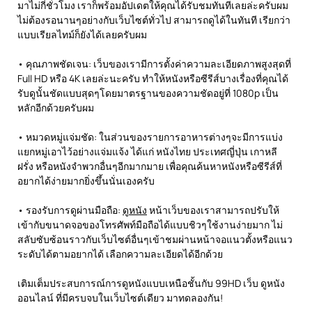
มาไม่กี่ชั่วโมง เราก็พร้อมอัปเดตให้คุณได้รับชมทันทีเลยล่ะครับผม
ไม่ต้องรอนานๆอย่างกับเว็บไซต์ทั่วไป สามารถดูได้ในทันที เรียกว่า
แบบเรียลไทม์ก็ยังได้เลยครับผม
• คุณภาพชัดเจน: เว็บของเรามีการตั้งค่าความละเอียดภาพสูงสุดที่
Full HD หรือ 4K เลยล่ะนะครับ ทำให้หนังหรือซีรีส์บางเรื่องที่คุณได้
รับดูนั้นชัดแบบสุดๆโดยมาตรฐานของความชัดอยู่ที่ 1080p เป็น
หลักอีกด้วยครับผม
• หมวดหมู่แจ่มชัด: ในส่วนของรายการอาหารต่างๆจะมีการแบ่ง
แยกหมู่เอาไว้อย่างแจ่มแจ้ง ได้แก่ หนังไทย ประเทศญี่ปุ่น เกาหลี
ฝรั่ง หรือหนังจำพวกอื่นๆอีกมากมาย เพื่อคุณค้นหาหนังหรือซีรีส์ที่
อยากได้ง่ายมากยิ่งขึ้นนั่นเองครับ
• รองรับการดูผ่านมือถือ:
ดูหนัง
หน้าเว็บของเราสามารถปรับให้
เข้ากับขนาดจอของโทรศัพท์มือถือได้แบบชิวๆใช้งานง่ายมาก ไม่
สลับซับซ้อนราวกับเว็บไซต์อื่นๆเข้าชมผ่านหน้าจอแนวตั้งหรือแนว
ระดับได้ตามอยากได้ เลือกความละเอียดได้อีกด้วย
เติมเต็มประสบการณ์การดูหนังแบบเหนือชั้นกับ 99HD เว็บ ดูหนัง
ออนไลน์ ที่มีครบจบในเว็บไซต์เดียว มาทดลองกัน!