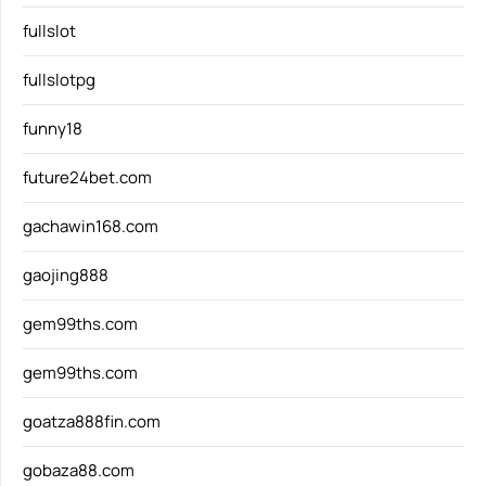
fullslot
fullslotpg
funny18
future24bet.com
gachawin168.com
gaojing888
gem99ths.com
gem99ths.com
goatza888fin.com
gobaza88.com