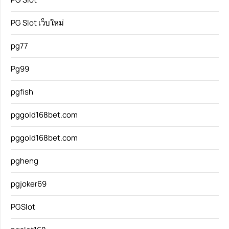
PG Slot เว็บใหม่
pg77
Pg99
pgfish
pggold168bet.com
pggold168bet.com
pgheng
pgjoker69
PGSlot