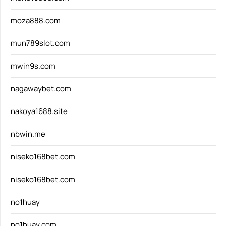
moza888.com
mun789slot.com
mwin9s.com
nagawaybet.com
nakoya1688.site
nbwin.me
niseko168bet.com
niseko168bet.com
no1huay
no1huay.com