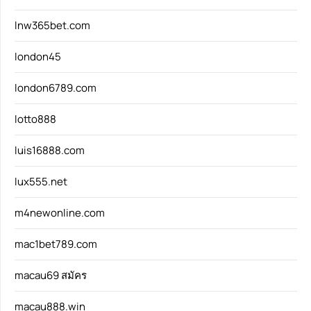
lnw365bet.com
london45
london6789.com
lotto888
luis16888.com
lux555.net
m4newonline.com
mac1bet789.com
macau69 สมัคร
macau888.win