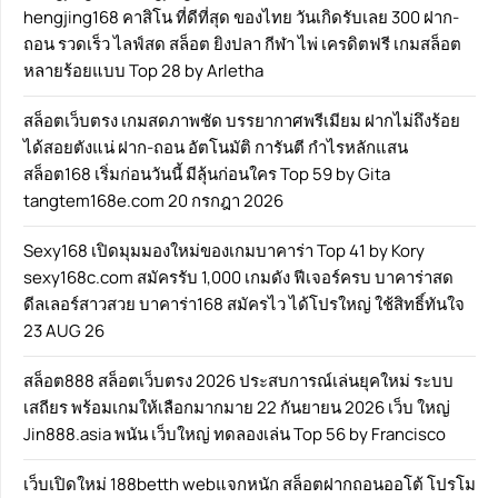
hengjing168 คาสิโน ที่ดีที่สุด ของไทย วันเกิดรับเลย 300 ฝาก-
ถอน รวดเร็ว ไลฟ์สด สล็อต ยิงปลา กีฬา ไพ่ เครดิตฟรี เกมสล็อต
หลายร้อยแบบ Top 28 by Arletha
สล็อตเว็บตรง เกมสดภาพชัด บรรยากาศพรีเมียม ฝากไม่ถึงร้อย
ได้สอยตังแน่ ฝาก-ถอน อัตโนมัติ การันตี กำไรหลักแสน
สล็อต168 เริ่มก่อนวันนี้ มีลุ้นก่อนใคร Top 59 by Gita
tangtem168e.com 20 กรกฎา 2026
Sexy168 เปิดมุมมองใหม่ของเกมบาคาร่า Top 41 by Kory
sexy168c.com สมัครรับ 1,000 เกมดัง ฟีเจอร์ครบ บาคาร่าสด
ดีลเลอร์สาวสวย บาคาร่า168 สมัครไว ได้โปรใหญ่ ใช้สิทธิ์ทันใจ
23 AUG 26
สล็อต888 สล็อตเว็บตรง 2026 ประสบการณ์เล่นยุคใหม่ ระบบ
เสถียร พร้อมเกมให้เลือกมากมาย 22 กันยายน 2026 เว็บ ใหญ่
Jin888.asia พนัน เว็บใหญ่ ทดลองเล่น Top 56 by Francisco
เว็บเปิดใหม่ 188betth webแจกหนัก สล็อตฝากถอนออโต้ โปรโม