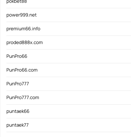
pokbet88
power999.net
premium66.info
proded888x.com
PunPro66
PunPro66.com
PunPro777
PunPro777.com
puntaek66
puntaek77