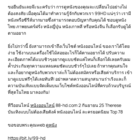
ขอยืนยันเลยจ๊ะนะครับว่า การดูหนังของคุณจะเปลี่ยนไปอย่างไม่
ต้องสงสัย เมื่อคุณได้มาทำความรู้จักกับพวกเรา 99HD แน่ๆว่า เรามี
หนังหรือซีรีส์มากมายซึ่งสามารถตอบปัญหากับคุณได้ ชอบดูหนัง
ไทย ภาพยนตร์ฝรั่ง หนังญี่ปุ่น หนังเกาหลี หรือหนังจีน ก็เลือกรับดูได้
ตามอยาก
ยิ่งไปกว่านี้ ยังสามารถเข้าถึงเว็บไซต์ หนังออนไลน์ ของเราได้โดย
ง่าย ใช้งานบนเครื่องใช้ไม้สอยอะไรก็ได้ตามอยากได้ ปรับความ
ละเอียดภาพได้แบบชิวๆอยากดูแบบชัดแค่ไหนก็เลือกได้เลยครับผม
ค้ำประกันทุกความแหลมคมชัดแบบชัวร์ๆไปเลย ถ้าหากคุณสนใจ
และก็อยากดูหนังกับพวกเราล่ะก็ ไม่ต้องสมัครหรือเสียค่าบริการ เข้า
มาดูแบบฟรีๆได้เลยทันที! อย่าพลาดความสนุกสนานร่าเริงและก็
ความบันเทิงแบบจัดเต็มบนเว็บไซต์หนังออนไลน์ที่ครบถ้วนบริบูรณ์
ที่สุดในไทย มาลองกัน!
ทีวีออนไลน์
หนังออนไลน์
88-hd.com 2 กันยายน 25 Therese
บันเทิงแบบไม่ต้องเสียตังค์ หนังออนไลน์ ละครยอดนิยม Top 78
ขอขอบพระคุณweb
ดูหนัง
https://bit.ly/99-hd