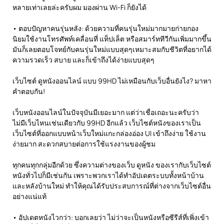
หลายเท่าเลยล่ะครับผม มองผ่าน Wi-Fi ก็ยังได้
• ตอบปัญหาคนรุ่นหลัง: ด้วยความที่คนรุ่นใหม่มากมายก่ายกอง
นิยมใช้งานโทรศัพท์เคลื่อนที่ แท็ปเล็ต หรือสมาร์ททีวีกันเพิ่มมากขึ้น
มันก็เลยตอบโจทย์กับคนรุ่นใหม่แบบสุดๆเหมาะสมกับชีวิตที่อยากได้
ความรวดเร็ว สบาย และก็เข้าถึงได้ง่ายแบบสุดๆ
เว็บไซต์ ดูหนังออนไลน์ แบบ 99HD ไม่เหมือนกับเว็บอื่นยังไง? มาหา
คำตอบกัน!
เว็บหนังออนไลน์ในปัจจุบันมีเยอะมาก แต่ว่าเชื่อเถอะนะครับว่า
ไม่มีเว็บไหนเช่นเดียวกับ 99HD อีกแล้ว เว็บไซต์หนังของเราเป็น
เว็บไซต์ที่ออกแบบหน้าเว็บใหม่แกะกล่องอ่อง UI เข้าถึงง่าย ใช้งาน
ง่ายมาก สะดวกสบายต่อการใช้แรงงานของผู้ชม
ทุกคนทุกกลุ่มอีกด้วย ซึ่งความต่างของเว็บ ดูหนัง ของเรากับเว็บไซต์
หนังทั่วไปก็มีเช่นกัน เพราะพวกเราได้ทำอัปเดตระบบทั้งหน้าบ้าน
และหลังบ้านใหม่ ทำให้คุณได้รับประสบการณ์ที่ต่างจากเว็บไซต์อื่น
อย่างแน่แท้
• อัปเดตหนังไวกว่า: บอกเลยว่า ไม่ว่าจะเป็นหนังหรือซีรีส์ที่เพิ่งเข้า