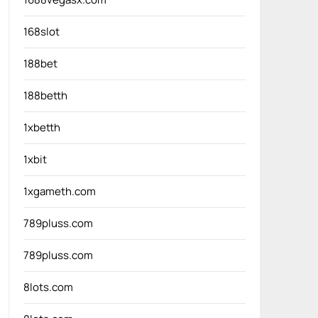
168slot
188bet
188betth
1xbetth
1xbit
1xgameth.com
789pluss.com
789pluss.com
8lots.com