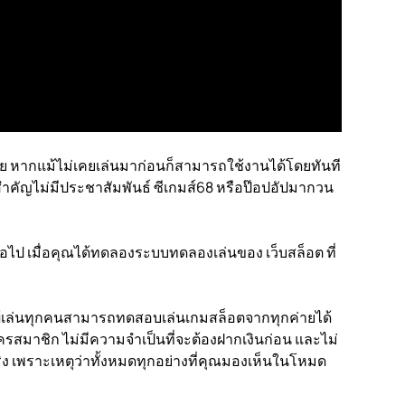
ย หากแม้ไม่เคยเล่นมาก่อนก็สามารถใช้งานได้โดยทันที
ำคัญไม่มีประชาสัมพันธ์ ซีเกมส์68 หรือป๊อปอัปมากวน
ต่อไป เมื่อคุณได้ทดลองระบบทดลองเล่นของ เว็บสล็อต ที่
ห้ผู้เล่นทุกคนสามารถทดสอบเล่นเกมสล็อตจากทุกค่ายได้
ัครสมาชิก ไม่มีความจำเป็นที่จะต้องฝากเงินก่อน และไม่
ง เพราะเหตุว่าทั้งหมดทุกอย่างที่คุณมองเห็นในโหมด