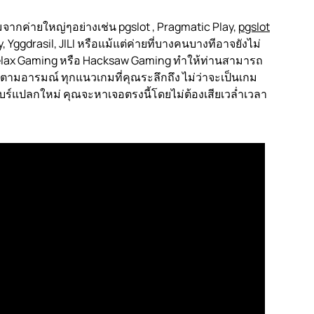
ากค่ายใหญ่ๆอย่างเช่น pgslot , Pragmatic Play,
pgslot
y, Yggdrasil, JILI หรือแม้แต่ค่ายที่บางคนบางทีอาจยังไม่
Relax Gaming หรือ Hacksaw Gaming ทำให้ท่านสามารถ
ด้ตามอารมณ์ ทุกแนวเกมที่คุณระลึกถึง ไม่ว่าจะเป็นเกม
ีพบร์แปลกใหม่ คุณจะหาเจอตรงนี้โดยไม่ต้องเสียเวล่ำเวลา