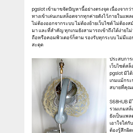
pgslot เข้ามาขจัดปัญหานี้อย่างตรงจุด เนื่องจากว่า
ทางเข้าเล่นเกมสล็อตจากทุกค่ายดังไว้ภายในแพล
ไม่ต้องออกจากระบบ ไม่ต้องย้ายเว็บไซต์ ไม่ต้องส
มา และที่สำคัญ ทุกเกมยังสามารถเข้าถึงได้ง่ายไม่
ถือหรือคอมพิวเตอร์ก็ตาม รองรับทุกระบบ ไม่มีแอป
สะดุด
ประสบการ
เว็บไซต์สล็อ
pgslot มิได
เกมแม้กระน
สบายที่คุณ
S68HUB มิได
รวมเกมสล็อ
ยังเป็นแพล
เอาใจใส่กับ
ต้องรู้สึกผ