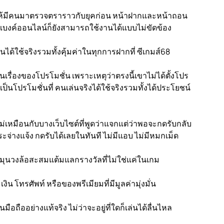
อให้มีคนมาตรวจตราราวกับยุคก่อน หน้าฝากและหน้าถอน
บบแบงค์ออนไลน์ก็ยังสามารถใช้งานได้แบบไม่ขัดข้อง
เล่นได้ใช้จริงรวมทั้งคุ้มค่าในทุกการฝากที่ ซีเกมส์68
็นเรื่องของโปรโมชั่น เพราะเหตุว่าตรงนี้เขาไม่ได้ตั้งโปร
เป็นโปรโมชั่นที่ คนเล่นจริงได้ใช้จริงรวมทั้งได้ประโยชน์
่เหมือนกับบางเว็บไซต์ที่พูดว่าแจกแต่ว่าพอจะกดรับกลับ
กระจ่างแจ้ง กดรับได้เลยในทันที ไม่มีแอบ ไม่มีหมกเม็ด
หมุนวงล้อสะสมแต้มแลกรางวัลที่ไม่ใช่แค่ในเกม
งิน โทรศัพท์ หรือของพรีเมียมที่มีมูลค่ามุ่งมั่น
ถืออย่างแท้จริง ไม่ว่าจะอยู่ที่ใดก็เล่นได้ลื่นไหล