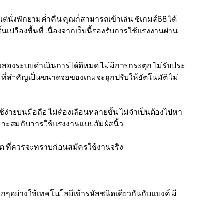
ต่นั่งพักยามค่ำคืน คุณก็สามารถเข้าเล่น ซีเกมส์68 ได้
เปลืองพื้นที่ เนื่องจากเว็บนี้รองรับการใช้แรงงานผ่าน
้งสองระบบดำเนินการได้ดีหมด ไม่มีการกระตุก ไม่รับประ
่สำคัญเป็นขนาดจอของเกมจะถูกปรับให้อัตโนมัติ ไม่
ช้ง่ายบนมือถือ ไม่ต้องเลื่อนหลายขั้น ไม่จำเป็นต้องไปหา
หมาะสมกับการใช้แรงงานแบบสัมผัสนิ้ว
็อต ที่ควรจะทราบก่อนสมัครใช้งานจริง
ุกๆอย่างใช้เทคโนโลยีเข้ารหัสชนิดเดียวกันกับแบงค์ มี