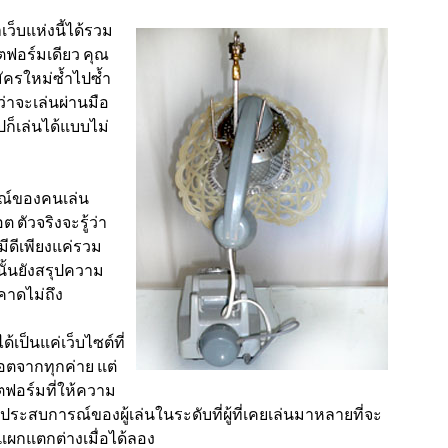
เว็บแห่งนี้ได้รวม
ตฟอร์มเดียว คุณ
มัครใหม่ซ้ำไปซ้ำ
ว่าจะเล่นผ่านมือ
ก็เล่นได้แบบไม่
ณ์ของคนเล่น
ต ตัวจริงจะรู้ว่า
้มีดีเพียงแค่รวม
ั้นยังสรุปความ
คาดไม่ถึง
้เป็นแค่เว็บไซต์ที่
ตจากทุกค่าย แต่
ตฟอร์มที่ให้ความ
ประสบการณ์ของผู้เล่นในระดับที่ผู้ที่เคยเล่นมาหลายที่จะ
ิดแผกแตกต่างเมื่อได้ลอง