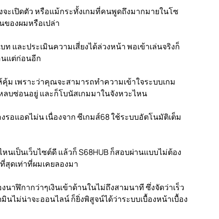
่งจะเปิดตัว หรือแม้กระทั้งเกมที่คนพูดถึงมากมายในโซ
ล่นของผมหรือเปล่า
ท และประเมินความเสี่ยงได้ล่วงหน้า พอเข้าเล่นจริงก็
อนแต่ก่อนอีก
้ให้คุ้ม เพราะว่าคุณจะสามารถทำความเข้าใจระบบเกม
ไรหลบซ่อนอยู่ และก็โบนัสเกมมาในจังหวะไหน
รอแอดไม่น เนื่องจาก ซีเกมส์68 ใช้ระบบอัตโนมัติเต็ม
บไหนเป็นเว็บไซต์ดี แล้วก็ S68HUB ก็สอบผ่านแบบไม่ต้อง
ที่สุดเท่าที่ผมเคยลองมา
กากว่าๆเงินเข้าด้านในไม่ถึงสามนาที ซึ่งจัดว่าเร็ว
นไม่น่าจะออนไลน์ ก็ยิ่งพิสูจน์ได้ว่าระบบเบื้องหน้าเบื้อง