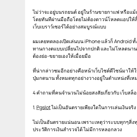
ไม่ว่าจะอยู่บนรถยนต์ อยู่ในร้านขายกาแฟ หรือแม้แ
โดยทันทีผ่านมือถือโดยไม่ต้องดาวน์โหลดแอปให้สิ้น
เว็บเบราว์เซอร์ได้อย่างสมบูรณ์แบบ
ผมเคยทดลองเปิดเล่นบน iPhone แล้วก็ Android ทั
ทานกางตแบบเปลี่ยนไปจากปกติ และไม่โหลดนาน ที
ต้องย่อ-ขยายเองให้เมื่อยมือ
ที่น่ากล่าวชมอีกอย่างคือหน้าเว็บไซต์ดีไซน์มาให้ใ
ปุ่มกดนาน ทั้งหมดทุกอย่างวางอยู่ในตำแหน่งที่เ
4 คำถามที่คนจำนวนไม่น้อยสงสัยเกี่ยวกับ เว็บสล
1.
Pgslot
ไม่เป็นอันตรายเพียงใดในการเล่นเงินจริง
ไม่เป็นอันตรายแน่นอน เพราะเหตุว่าระบบทุกๆสิ่งท
ประวัติการเงินสำรวจได้ ไม่มีการหลอกลวง