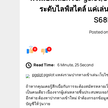
ระดับไลฟ์สไตล์ แค่เล่น
S68
Posted o
0
0
Read Time:
6 Minute, 25 Second
pgslot
pgslot แหล่งรวมปากทางเข้าเล่น เว็บไซต
ถ้าหากคุณเคยรู้สึกเบื่อกับการจะต้องสมัครหลายเว็
เป็นคนเดียว เนื่องจากผู้เล่นหลายชิ้นประสบพบเจอก
อีกค่าย ต้องหาปากทางเข้าใหม่ จำต้องกรอกข้อมู
บัญชีให้วุ่นวาย