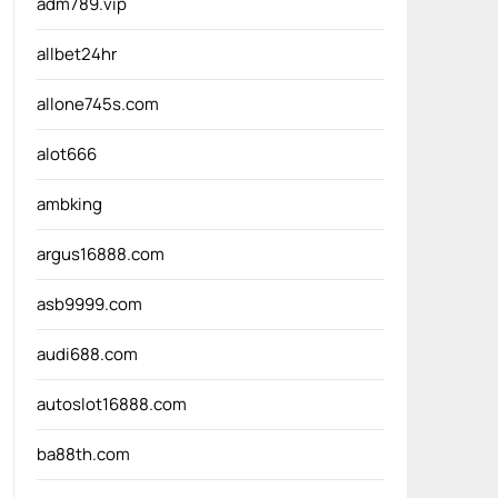
adm789.vip
allbet24hr
allone745s.com
alot666
ambking
argus16888.com
asb9999.com
audi688.com
autoslot16888.com
ba88th.com