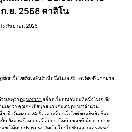
 ก.ย. 2568 คาสิโน
 15 กันยายน 2025
lot เว็บไซต์ตรงอันดับที่หนึ่งในเอเชีย เครดิตฟรีมากมาย
วยเหตุว่า
pgslotfish
สล็อตเว็บตรงอันดับที่หนึ่งในเอเชีย
ะกันเลยว่า คุณจะได้สนุกสนานกับเกมpgslotจำนวน
เชื่อวันตลอด 24 ชั่วโมง สล็อตเว็บไซต์ตรงลิขสิทธิ์แท้
่นั้น ยังมาพร้อมเกมสล็อตมากไม่น้อยเลยทีเดียวจากค่าย
อะแยะได้ตามปรารถนา จัดเต็มโปรโมชั่นและก็เครดิตฟรี