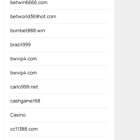
betwin6666.com
betworld369hot.com
bombet888.win
brazil999
bwvip4.com
bwvip4.com
carlo999.net
cashgame168
Casino
cc11388.com