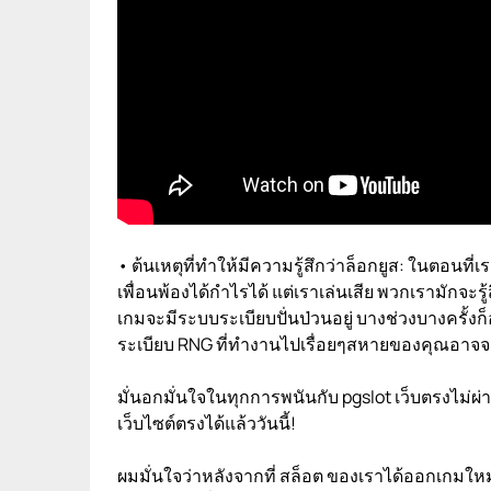
• ต้นเหตุที่ทำให้มีความรู้สึกว่าล็อกยูส: ในตอนที
เพื่อนพ้องได้กำไรได้ แต่เราเล่นเสีย พวกเรามักจะร
เกมจะมีระบบระเบียบปั่นป่วนอยู่ บางช่วงบางครั
ระเบียบ RNG ที่ทำงานไปเรื่อยๆสหายของคุณอาจจ
มั่นอกมั่นใจในทุกการพนันกับ pgslot เว็บตรงไม่ผ่า
เว็บไซต์ตรงได้แล้ววันนี้!
ผมมั่นใจว่าหลังจากที่ สล็อต ของเราได้ออกเกมใ