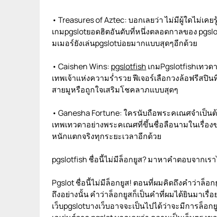
• Treasures of Aztec: บอกเลยว่า ไม่มีผู้ใดไม่เคยรู
เกมpgslotยอดฮิตอันดับที่หนึ่งตลอดกาลของ pgslot 
มเมอร์ยังเล่นpgslotบ่อยมากแบบสุดๆอีกด้วย
• Caishen Wins:
pgslotfish
เกมPgslotfishเทวดา
เทพเจ้าแห่งความร่ำรวย ฟีเจอร์เลือกวงล้อฟรีสปินที่
สายมูหรือถูกใจเสริมโชคลาภแบบสุดๆ
• Ganesha Fortune: ใครนับถือพระคเณศจำเป็นต้อ
เทพเทวดาอย่างพระคเณศที่ขึ้นชื่อลือนามในเรื่อง
หนักแตกจริงทุกระยะเวลาอีกด้วย
pgslotfish ชื่อนี้ไม่มีล็อกยูส? มาหาคำตอบจากเรา
Pgslot ชื่อนี้ไม่มีล็อกยูส! ตอนที่ผมคิดถึงคำว่าล็อ
ถึงอย่างนั้น คำว่าล็อกยูสก็เป็นคำที่ผมได้ยินมาเ
เว็บpgslotบางเว็บอาจจะเป็นไปได้ว่าจะมีการล็อกย