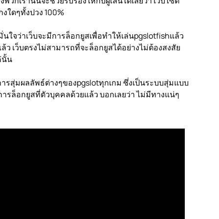
วกเรานั้นจะช่วยรับรองให้กับผู้เล่นได้เลยว่า เว็บไซต์
กงใดๆทั้งปวง 100%
ั่นใจว่าเว็บจะมีการล็อกยูสเพื่อทำให้เล่นpgslotfishแล้ว
้ว เว็บตรงไม่สามารถที่จะล็อกยูสได้อย่างไม่ต้องสงสัย
นั้น
ารสุ่มผลลัพธ์ต่างๆของpgslotทุกเกม ซึ่งเป็นระบบสุ่มแบบ
ารล็อกยูสที่ตัวบุคคลด้วยแล้ว บอกเลยว่า ไม่มีทางแน่ๆ