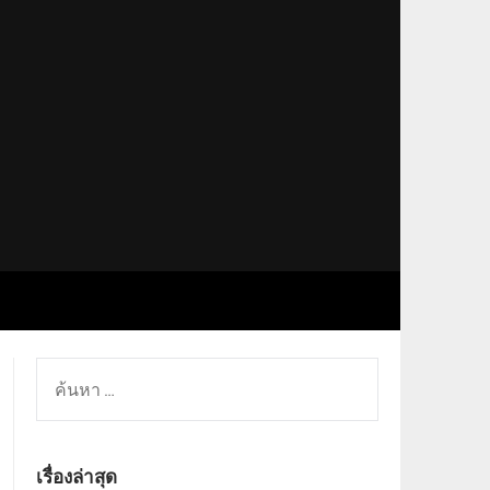
ค้นหา
สำหรับ:
เรื่องล่าสุด