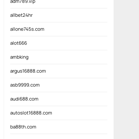
adm789.vip
allbet24hr
allone745s.com
alot666
ambking
argus16888.com
asb9999.com
audi688.com
autoslot16888.com
ba88th.com